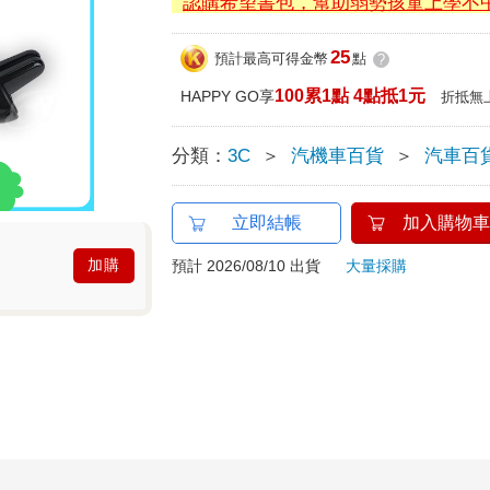
認購希望書包，幫助弱勢孩童上學不
25
預計最高可得金幣
點
?
100累1點 4點抵1元
HAPPY GO享
折抵無
分類：
3C
＞
汽機車百貨
＞
汽車百
立即結帳
加入購物車
加購
預計 2026/08/10 出貨
大量採購