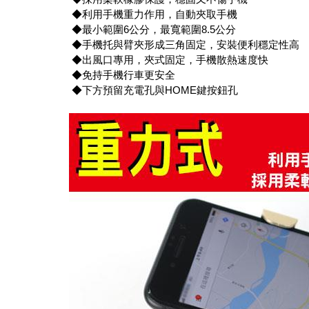
◆利用手機重力作用，自動夾取手機
◆最小範圍6公分，最寬範圍8.5公分
◆手機托與臂夾形成三角固定，安裝便利穩定性高
◆出風口專用，夾式固定，手機散熱速度快
◆免持手機行車更安全
◆下方預留充電孔與HOME鍵按鈕孔