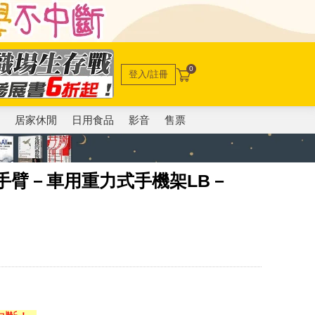
0
登入/註冊
電
居家休閒
日用食品
影音
售票
力手臂－車用重力式手機架LB－