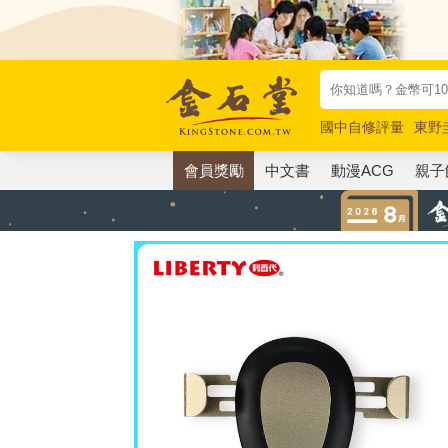
國中自修評量
東野
唯紅花綻放
奧德賽
會員獎勵
中文書
動漫ACG
親子