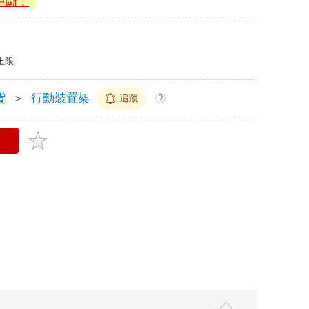
中斷！
上限
貨
＞
行動裝置架
追蹤
?