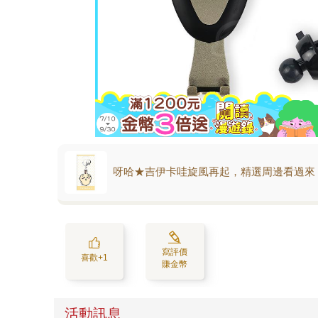
呀哈★吉伊卡哇旋風再起，精選周邊看過來
寫評價
喜歡+1
賺金幣
活動訊息