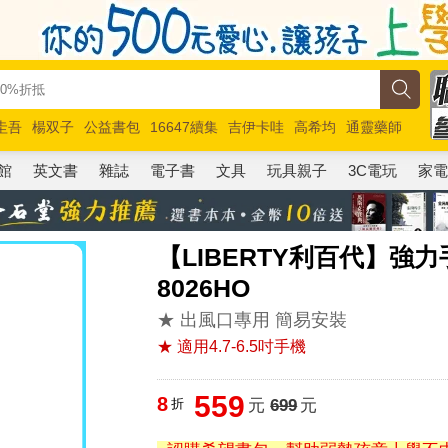
圭吾
楊双子
公益書包
16647續集
吉伊卡哇
高希均
通靈藥師
路邊攤新作
馬斯克
玩具總動員5
超慢跑
館
英文書
雜誌
電子書
文具
玩具親子
3C電玩
家
【LIBERTY利百代】強
8026HO
★ 出風口專用 簡易安裝
★ 適用4.7-6.5吋手機
559
8
折
元
699
元