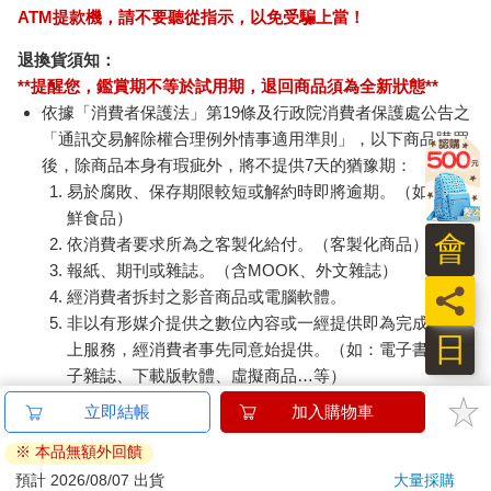
ATM提款機，請不要聽從指示，以免受騙上當！
退換貨須知：
**提醒您，鑑賞期不等於試用期，退回商品須為全新狀態**
依據「消費者保護法」第19條及行政院消費者保護處公告之
「通訊交易解除權合理例外情事適用準則」，以下商品購買
後，除商品本身有瑕疵外，將不提供7天的猶豫期：
易於腐敗、保存期限較短或解約時即將逾期。（如：生
鮮食品）
會
依消費者要求所為之客製化給付。（客製化商品）
報紙、期刊或雜誌。（含MOOK、外文雜誌）
員
經消費者拆封之影音商品或電腦軟體。
非以有形媒介提供之數位內容或一經提供即為完成之線
日
上服務，經消費者事先同意始提供。（如：電子書、電
子雜誌、下載版軟體、虛擬商品…等）
已拆封之個人衛生用品。（如：內衣褲、刮鬍刀、除毛
刀…等）
若非上列種類商品，均享有到貨7天的猶豫期（含例假
日）。