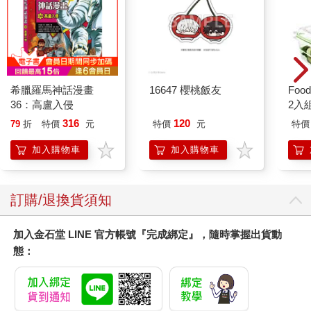
希臘羅馬神話漫畫
16647 櫻桃飯友
Foo
36：高盧入侵
2入
316
120
79
折
特價
元
特價
元
特價
加入購物車
加入購物車
訂購/退換貨須知
加入金石堂 LINE 官方帳號『完成綁定』，隨時掌握出貨動
態：