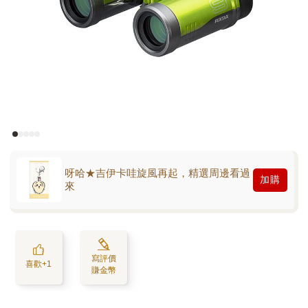
呀哈★吉伊卡哇旋風再起，精選周邊看過
加購
來
寫評價
喜歡+1
賺金幣