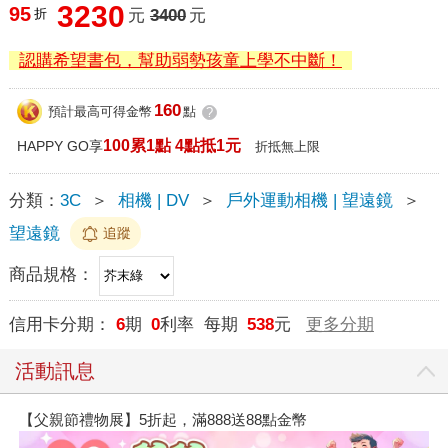
3230
95
折
元
3400
元
認購希望書包，幫助弱勢孩童上學不中斷！
160
預計最高可得金幣
點
?
100累1點 4點抵1元
HAPPY GO享
折抵無上限
分類：
3C
＞
相機 | DV
＞
戶外運動相機 | 望遠鏡
＞
望遠鏡
追蹤
商品規格：
信用卡分期：
6
期
0
利率 每期
538
元
更多分期
活動訊息
【父親節禮物展】5折起，滿888送88點金幣