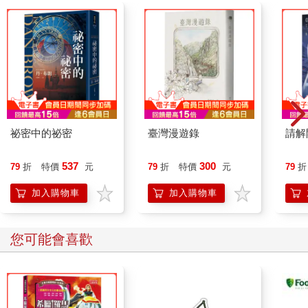
祕密中的祕密
臺灣漫遊錄
請解
537
300
79
折
特價
元
79
折
特價
元
79
折
加入購物車
加入購物車
您可能會喜歡