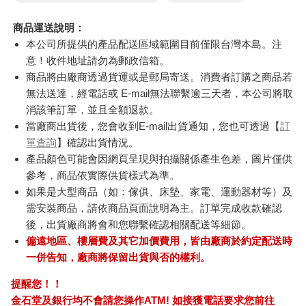
商品運送說明：
本公司所提供的產品配送區域範圍目前僅限台灣本島。注
意！收件地址請勿為郵政信箱。
商品將由廠商透過貨運或是郵局寄送。消費者訂購之商品若
無法送達，經電話或 E-mail無法聯繫逾三天者，本公司將取
消該筆訂單，並且全額退款。
當廠商出貨後，您會收到E-mail出貨通知，您也可透過【
訂
單查詢
】確認出貨情況。
產品顏色可能會因網頁呈現與拍攝關係產生色差，圖片僅供
參考，商品依實際供貨樣式為準。
如果是大型商品（如：傢俱、床墊、家電、運動器材等）及
需安裝商品，請依商品頁面說明為主。訂單完成收款確認
後，出貨廠商將會和您聯繫確認相關配送等細節。
偏遠地區、樓層費及其它加價費用，皆由廠商於約定配送時
一併告知，廠商將保留出貨與否的權利。
提醒您！！
金石堂及銀行均不會請您操作ATM! 如接獲電話要求您前往