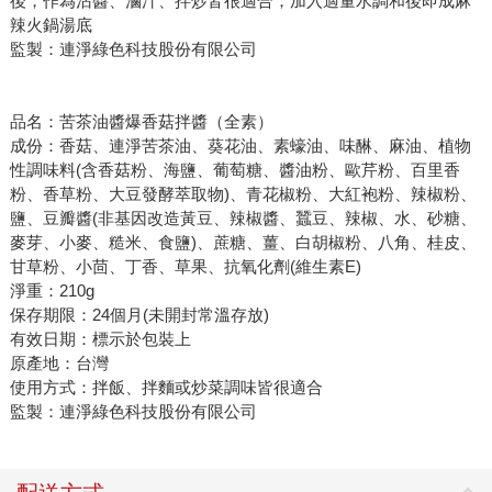
後，作為沾醬、滷汁、拌炒皆很適合；加入適量水調和後即成麻
辣火鍋湯底
監製：連淨綠色科技股份有限公司
品名：苦茶油醬爆香菇拌醬（全素）
成份：香菇、連淨苦茶油、葵花油、素蠔油、味醂、麻油、植物
性調味料(含香菇粉、海鹽、葡萄糖、醬油粉、歐芹粉、百里香
粉、香草粉、大豆發酵萃取物)、青花椒粉、大紅袍粉、辣椒粉、
鹽、豆瓣醬(非基因改造黃豆、辣椒醬、蠶豆、辣椒、水、砂糖、
麥芽、小麥、糙米、食鹽)、蔗糖、薑、白胡椒粉、八角、桂皮、
甘草粉、小茴、丁香、草果、抗氧化劑(維生素E)
淨重：210g
保存期限：24個月(未開封常溫存放)
有效日期：標示於包裝上
原產地：台灣
使用方式：拌飯、拌麵或炒菜調味皆很適合
監製：連淨綠色科技股份有限公司