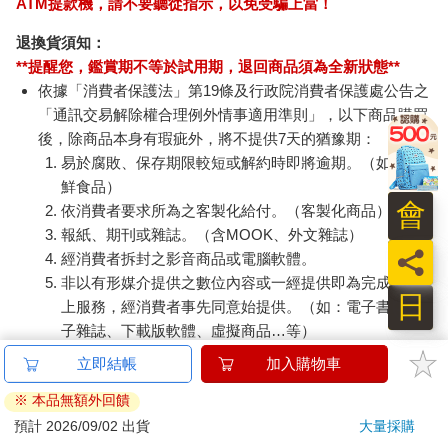
ATM提款機，請不要聽從指示，以免受騙上當！
退換貨須知：
**提醒您，鑑賞期不等於試用期，退回商品須為全新狀態**
依據「消費者保護法」第19條及行政院消費者保護處公告之
「通訊交易解除權合理例外情事適用準則」，以下商品購買
後，除商品本身有瑕疵外，將不提供7天的猶豫期：
易於腐敗、保存期限較短或解約時即將逾期。（如：生
鮮食品）
會
依消費者要求所為之客製化給付。（客製化商品）
報紙、期刊或雜誌。（含MOOK、外文雜誌）
員
經消費者拆封之影音商品或電腦軟體。
非以有形媒介提供之數位內容或一經提供即為完成之線
日
上服務，經消費者事先同意始提供。（如：電子書、電
子雜誌、下載版軟體、虛擬商品…等）
已拆封之個人衛生用品。（如：內衣褲、刮鬍刀、除毛
刀…等）
若非上列種類商品，均享有到貨7天的猶豫期（含例假
日）。