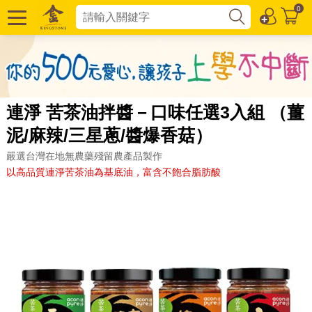
0
連淨 苦茶油拌醬－口味任選3入組 （薑
泥/麻辣/三星蔥/醬爆香菇）
嚴選台灣在地無農藥殘留農產品製作
以高品質連淨苦茶油為基底油，富含不飽合脂肪酸