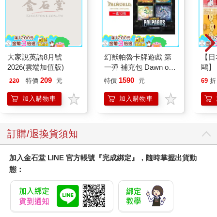
大家說英語8月號
幻獸帕魯卡牌遊戲 第
【日本
2026(雲端加值版)
一彈 補充包 Dawn of
鷗】
Palpagos（日文版一
(8款
209
1590
特價
元
特價
元
69
折
220
盒）
Kit
企鵝
加入購物車
加入購物車
訂購/退換貨須知
加入金石堂 LINE 官方帳號『完成綁定』，隨時掌握出貨動
態：