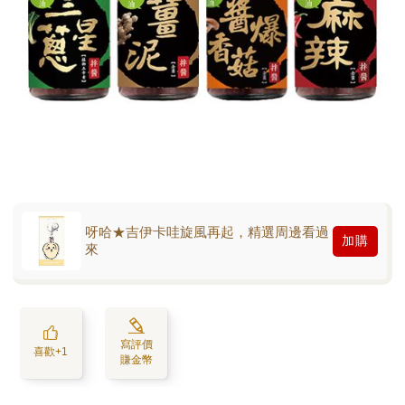
呀哈★吉伊卡哇旋風再起，精選周邊看過
加購
來
寫評價
喜歡+1
賺金幣