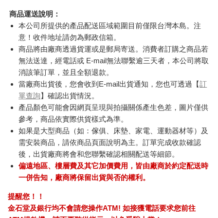
商品運送說明：
本公司所提供的產品配送區域範圍目前僅限台灣本島。注
意！收件地址請勿為郵政信箱。
商品將由廠商透過貨運或是郵局寄送。消費者訂購之商品若
無法送達，經電話或 E-mail無法聯繫逾三天者，本公司將取
消該筆訂單，並且全額退款。
當廠商出貨後，您會收到E-mail出貨通知，您也可透過【
訂
單查詢
】確認出貨情況。
產品顏色可能會因網頁呈現與拍攝關係產生色差，圖片僅供
參考，商品依實際供貨樣式為準。
如果是大型商品（如：傢俱、床墊、家電、運動器材等）及
需安裝商品，請依商品頁面說明為主。訂單完成收款確認
後，出貨廠商將會和您聯繫確認相關配送等細節。
偏遠地區、樓層費及其它加價費用，皆由廠商於約定配送時
一併告知，廠商將保留出貨與否的權利。
提醒您！！
金石堂及銀行均不會請您操作ATM! 如接獲電話要求您前往