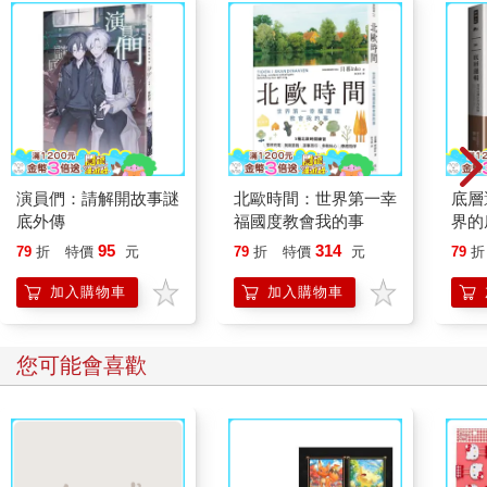
演員們：請解開故事謎
北歐時間：世界第一幸
底層
底外傳
福國度教會我的事
界的
95
314
79
折
特價
元
79
折
特價
元
79
折
加入購物車
加入購物車
您可能會喜歡