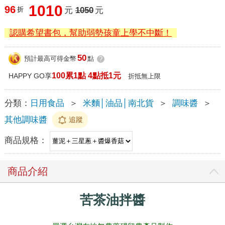
1010
96
折
元
1050
元
認購希望書包，幫助弱勢孩童上學不中斷！
50
預計最高可得金幣
點
?
100累1點 4點抵1元
HAPPY GO享
折抵無上限
分類：
日用食品
＞
米麵│油品│南北貨
＞
調味醬
＞
其他調味醬
追蹤
商品規格：
商品介紹
苦茶油拌醬