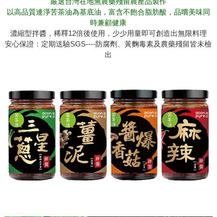
嚴選台灣在地無農藥殘留農產品製作
以高品質連淨苦茶油為基底油，富含不飽合脂肪酸，品嚐美味同
時兼顧健康
濃縮型拌醬，稀釋12倍後使用，少少用量即可創造出無限料理
安心保證：定期送驗SGS----防腐劑、黃麴毒素及農藥殘留皆未檢
出