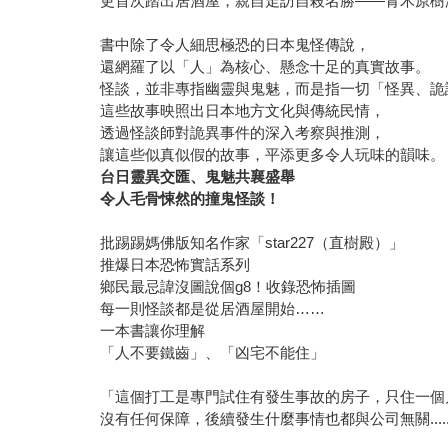
更首次踏出居酒屋，親自走訪自殺名勝——青木原樹
書中除了令人細思極恐的日本鬼怪傳說，
還網羅了以「人」為核心、懸念十足的真實故事。
怪談，並非專指幽靈與鬼魅，而是指一切「怪異、詭
這些故事映照出日本地方文化與傳統民情，
透過怪談師對詭異事件的深入考察與推測，
讓這些似真似假的故事，平添更多令人玩味的韻味。
台日靈異交匯、鬼魅共襄盛舉
令人毛骨悚然的撞鬼怪談！
批踢踢媽佛版知名作家「star227（直樹殿）」
推爆日本恐怖實話系列
鄉民最忌諱沒圖說個g8！收錄恐怖插圖
每一則怪談都是從居酒屋開始……
一本書讓你理解
「人不要鐵齒」、「凶宅不能住」
「這個打工是專門試住有發生事故的房子，只住一個
沒有任何保障，後續發生什麼事情也都與公司無關....