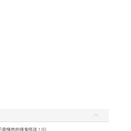
毛骨悚然的撞鬼怪談！()》