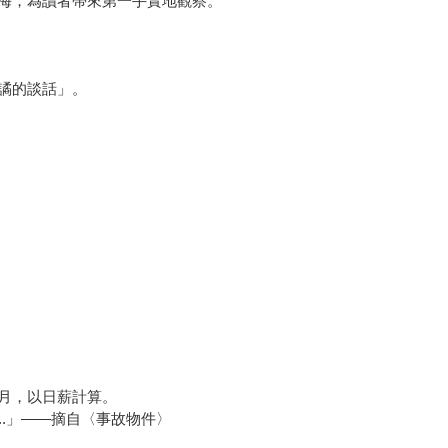
海，為讀者帶來第一手實地觀察。
譎的談話」。
月，以日薪計算。
..」——摘自〈事故物件〉