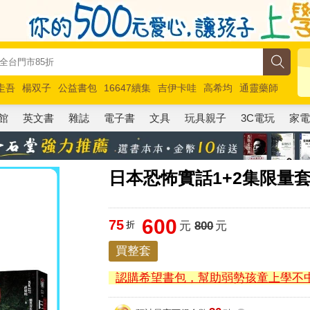
圭吾
楊双子
公益書包
16647續集
吉伊卡哇
高希均
通靈藥師
路邊攤新作
馬斯克
玩具總動員5
超慢跑
館
英文書
雜誌
電子書
文具
玩具親子
3C電玩
家
日本恐怖實話1+2集限量套
600
75
折
元
800
元
買整套
認購希望書包，幫助弱勢孩童上學不