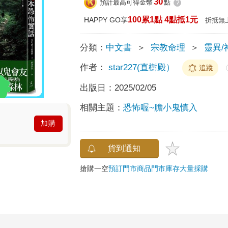
30
預計最高可得金幣
點
?
100累1點 4點抵1元
HAPPY GO享
折抵無
分類：
中文書
＞
宗教命理
＞
靈異/
作者：
star227(直樹殿）
追蹤
出版日：
2025/02/05
相關主題：
恐怖喔~膽小鬼慎入
加購
貨到通知
搶購一空
預訂門市商品
門市庫存
大量採購