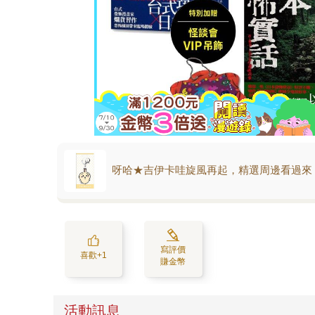
呀哈★吉伊卡哇旋風再起，精選周邊看過來
寫評價
喜歡+1
賺金幣
活動訊息