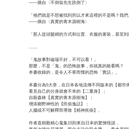
——摘自〈不倒翁先生跌倒了〉
「祂們就是不想被找到所以才來這裡的不是嗎？我們
——摘自〈真實的青木源樹海〉
「那人從頭髮綁的方式和位置、衣服的著裝，甚至到
……
「鬼故事對磁場不好，不可以看！」
那麼，不是「鬼」的恐怖故事，你就真的敢看嗎？
本書收錄的，是令人不寒而慄的恐怖「實話」。
本書分為5大章，在日本各地流傳不同版本的【都市
看見自己的分身就會不幸的【二重身】；
自殺森林【真實的青木原樹海】；
增添鄉野神性的【民俗逸話】；
人腦或不可解釋而導致【精神疾病】。
作者直樹殿精心蒐集15則來自日本的驚悚怪談，