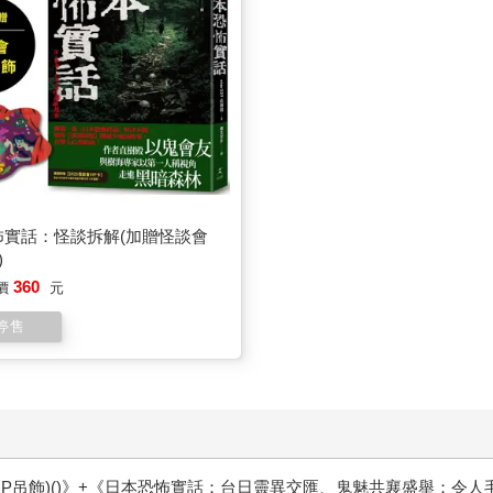
怖實話：怪談拆解(加贈怪談會
)
360
價
元
停售
P吊飾)()》+《日本恐怖實話：台日靈異交匯、鬼魅共襄盛舉；令人