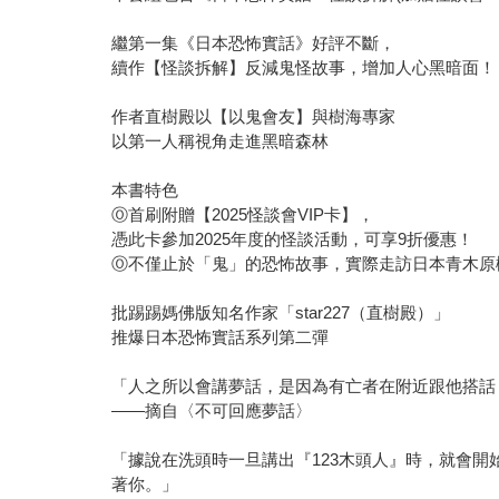
繼第一集《日本恐怖實話》好評不斷，
續作【怪談拆解】反減鬼怪故事，增加人心黑暗面！
作者直樹殿以【以鬼會友】與樹海專家
以第一人稱視角走進黑暗森林
本書特色
Ⓞ首刷附贈【2025怪談會VIP卡】，
憑此卡參加2025年度的怪談活動，可享9折優惠！
Ⓞ不僅止於「鬼」的恐怖故事，實際走訪日本青木原
批踢踢媽佛版知名作家「star227（直樹殿）」
推爆日本恐怖實話系列第二彈
「人之所以會講夢話，是因為有亡者在附近跟他搭話
——摘自〈不可回應夢話〉
「據說在洗頭時一旦講出『123木頭人』時，就會
著你。」