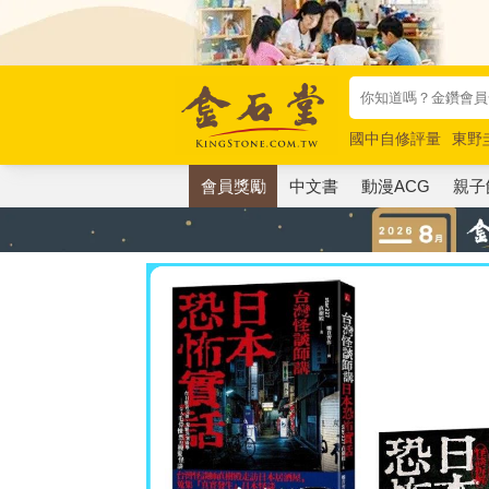
國中自修評量
東野
唯紅花綻放
奧德賽
會員獎勵
中文書
動漫ACG
親子