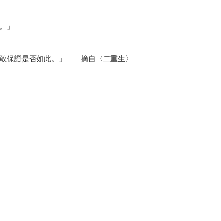
。」
敢保證是否如此。」——摘自〈二重生〉