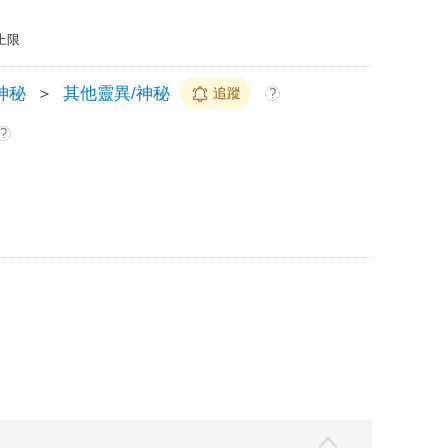
上限
神秘
＞
其他靈異/神秘
追蹤
?
?