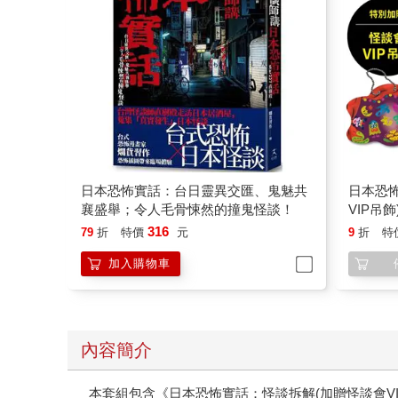
日本恐怖實話：台日靈異交匯、鬼魅共
日本恐
襄盛舉；令人毛骨悚然的撞鬼怪談！
VIP吊飾
316
79
折
特價
元
9
折
特
加入購物車
內容簡介
本套組包含《日本恐怖實話：怪談拆解(加贈怪談會VI