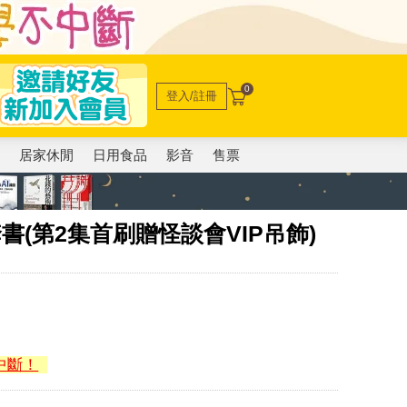
0
登入/註冊
電
居家休閒
日用食品
影音
售票
書(第2集首刷贈怪談會VIP吊飾)
中斷！