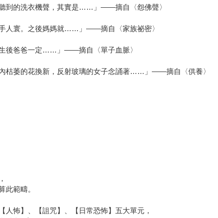
聽到的洗衣機聲，其實是……」——摘自〈怨佛聲〉
手人寰。之後媽媽就……」——摘自〈家族祕密〉
生後爸爸一定……」——摘自〈單子血脈〉
內枯萎的花換新，反射玻璃的女子念誦著……」——摘自〈供養〉
，
算此範疇。
【人怖】、【詛咒】、【日常恐怖】五大單元，