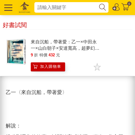
0
好書試閱
來自沉船，帶著愛：乙一×中田永
一×山白朝子×安達寬高，超夢幻
「合作」陣容！
9
折
特價
432
元
加入購物車
乙一〈來自沉船，帶著愛〉
解說：