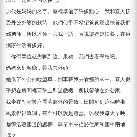
加代一起回這個家住吧。」
加代是媽媽的名字。屋裡準備了許多點心，我和直人接
受外公外婆的款待。他們似乎不希望爸爸那邊扶養我們
姊弟倆，所以才你一言我一語，直說讓媽媽扶養，在這
個家生活有多好。
「你們兩位就先聊到這。果穗，我們去看學校吧。」
媽媽來到客廳，帶我去外頭。
她借了外公的輕型車，開車載我去看那所國中。直人似
乎想在房間裡玩掌上型遊戲機，所以留他在外公家。
我坐在副駕駛座看著窗外的景致，田間每到這個時期，
風景都很單調，甚至可以說是蕭瑟。以後我每天早晚，
都得沿著國道的護欄，騎單車來往於住家和國中兩地
嗎？