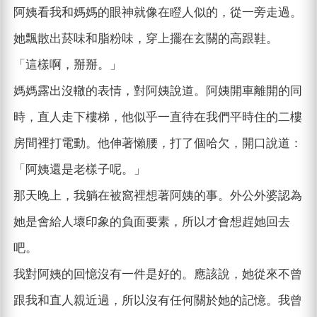
阿姨看我和媽媽的眼神就像在瞪人似的，從一旁走過。
她飄散出菸味和脂粉味，穿上擺在玄關的高跟鞋。
「這樣啊，掰掰。」
媽媽露出沒轍的表情，對阿姨說道。阿姨開車離開的同
時，直人走下樓梯，他似乎一直待在我們平時住的二樓
房間裡打電動。他伸著懶腰，打了個哈欠，開口說道：
「阿姨還是老樣子呢。」
那天晚上，我躺在被窩裡想著阿姨的事。外公外婆認為
她是會給人壞印象的負面要素，所以才會想趕她回去
吧。
我對阿姨的回憶沒有一件是好的。應該說，她從來不曾
跟我和直人親近過，所以沒有任何關於她的記憶。我曾