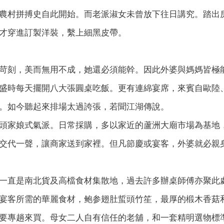
農村拼搏史自此開始。而老派淑女未曾放下往日講究。踏出
才穿進訂製洋裝，繫上細黑皮帶。
苛刻，美而無用不成，她還必須能幹。因此外婆與媽媽皆極
盛時每天擺開八大張圓桌吃飯。更有連綿宴席，來賓自歐陸
。如今聽起來排場太過誇張，若聞江湖傳說。
頭家娘式氣派。日常採購，多以家近的蘆洲大廟市場為基地
交代一聲，讓商家送到家裡。但凡節慶或宴客，外婆就必親
一直是南北貨及高檔食材集散地，過去許多辦桌師傅亦聚此
宴客所需的華麗食材，鲍参翅肚蜇頭竹笙，最厚的椴木香菇
要專趟來買。母女二人自有信任的老舖，和一套精明選物標