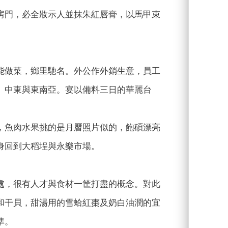
房門，必全妝示人並抹朱紅唇膏，以馬甲束
能做菜，鄉里馳名。外公作外銷生意，員工
、中東與東南亞。宴以備料三日的華麗台
，魚肉水果挑的是月曆照片似的，飽碩漂亮
身回到大稻埕與永樂市場。
處，很有人才與食材一筐打盡的概念。對此
和干貝，甜湯用的雪蛤紅棗及奶白油潤的宜
準。