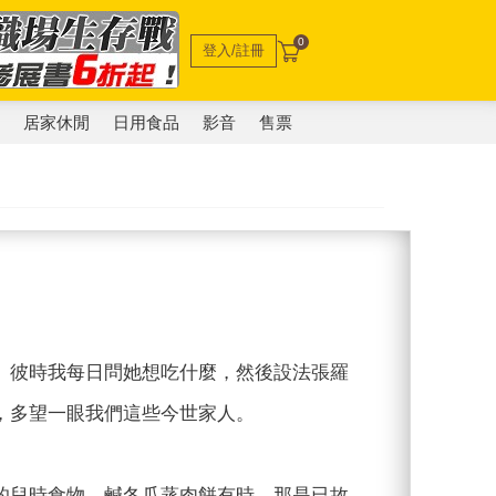
0
登入/註冊
電
居家休閒
日用食品
影音
售票
。彼時我每日問她想吃什麼，然後設法張羅
，多望一眼我們這些今世家人。
的兒時食物。鹹冬瓜蒸肉餅有時，那是已故