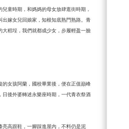
的兒童時期，和媽媽的母女放肆逛街時期，
叫出嫁女兒回娘家，知根知底熟門熟路。青
的大稻埕，我們就都成少女，步履輕盈一臉
復的女孩阿蘭，國校畢業後，便在正值巔峰
，日後外婆轉述永樂座時期，一代青衣祭酒
漆亮高跟鞋，一腳踩進屋內，不料仍是泥