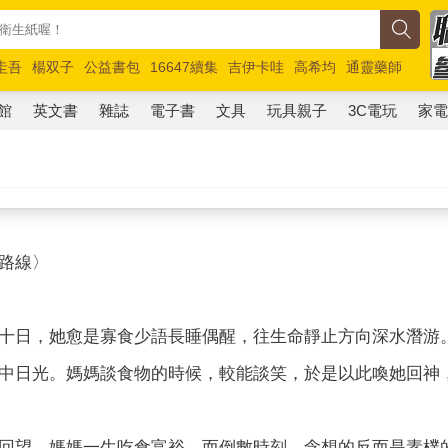
圭吾
楊双子
公益書包
16647續集
吉伊卡哇
高希均
通靈藥師
路邊攤新作
馬斯克
玩具總動員5
超慢跑
館
英文書
雜誌
電子書
文具
玩具親子
3C電玩
家
路線〉
十日，她愈是寡食少語長睡偶醒，往生命靜止方向深水潛游
中日光。媽媽談食物的時候，較能談笑，於是以此喚她回神
回望，媽媽一生吃食富裕，而倒數時刻，念想的反而是素樸