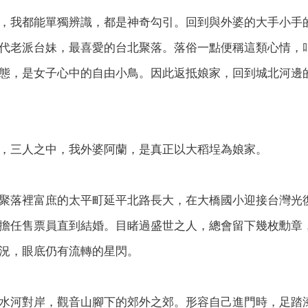
，我都能單獨辨識，都是神奇勾引。回到與外婆的大手小手
代老派台妹，最喜愛的台北聚落。落俗一點便稱這類心情，
態，是女子心中的自由小鳥。因此返抵娘家，回到城北河邊
，三人之中，我外婆阿蘭，是真正以大稻埕為娘家。
聚落裡富庶的太平町延平北路長大，在大橋國小迎接台灣光
擔任售票員直到結婚。目睹過盛世之人，總會留下幾枚勳章
況，眼底仍有流轉的星閃。
水河對岸，觀音山腳下的郊外之郊。形容自己進門時，足踏