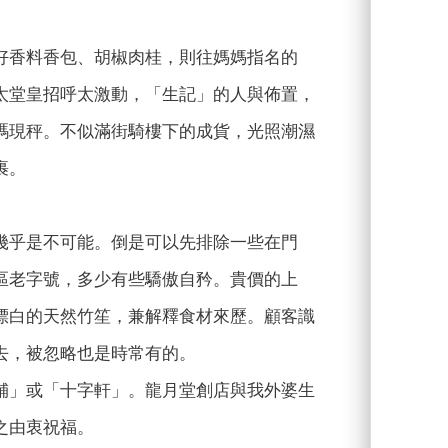
好香料香包、胡椒肉桂，則往媽媽指名的
太堂皇招呼太激動，「生記」的人與佈置，
碼現秤。不似滿街騎樓下的成貨，光照潮濕
裹。
幾乎是不可能。倒是可以先排除一些在門
區老字號，多少有些驕傲自矜。貴價的上
漂白的天然竹笙，兼解釋食材來歷。顧客識
去，被忽略也是時常有的。
舖」或「十字軒」。龍月堂創店與我外婆生
之由衷祝福。