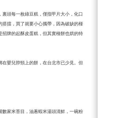
，裏頭每一枚綠豆糕，僅指甲片大小，化口
的搭擋，買了就要小心攜帶，因為破缺的椪
是招牌的起酥皮蛋糕，但其實椪餅也烘的特
綁在嬰兒脖頸上的餅，在台北市已少見。但
。
圍數家米苔目，油蔥蝦米湯頭清鮮，一碗粉