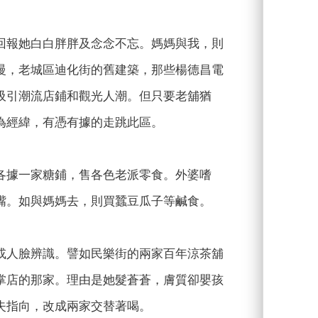
回報她白白胖胖及念念不忘。媽媽與我，則
慢，老城區迪化街的舊建築，那些楊德昌電
吸引潮流店鋪和觀光人潮。但只要老舖猶
為經緯，有憑有據的走跳此區。
各據一家糖鋪，售各色老派零食。外婆嗜
嘴。如與媽媽去，則買蠶豆瓜子等鹹食。
或人臉辨識。譬如民樂街的兩家百年涼茶舖
掌店的那家。理由是她髮蒼蒼，膚質卻嬰孩
失指向，改成兩家交替著喝。