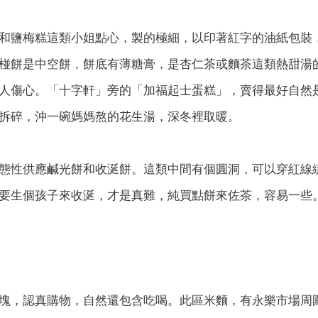
和鹽梅糕這類小姐點心，製的極細，以印著紅字的油紙包裝
椪餅是中空餅，餅底有薄糖膏，是杏仁茶或麵茶這類熱甜湯
人傷心。「十字軒」旁的「加福起士蛋糕」，賣得最好自然
拆碎，沖一碗媽媽熬的花生湯，深冬裡取暖。
態性供應鹹光餅和收涎餅。這類中間有個圓洞，可以穿紅線
要生個孩子來收涎，才是真難，純買點餅來佐茶，容易一些
塊，認真購物，自然還包含吃喝。此區米麵，有永樂市場周