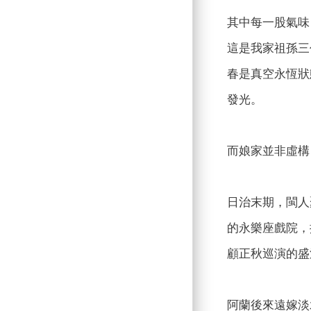
其中每一股氣味
這是我家祖孫三
春是真空永恆狀
發光。
而娘家並非虛構
日治末期，閩人
的永樂座戲院，
顧正秋巡演的盛
阿蘭後來遠嫁淡