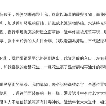
個孩子，外婆到哪都帶上我，疼寵以海量的愛與食物，而我
步，加以近年發現的店鋪，組織成老派購物路線。水邊時光
裡，夜行車燈撫亮的街屋立面華飾，近年修復後原質再現，
厚，就不至於弄的太面目全非。我以老舖為據點，三代記憶
化街，我們慣從延平北路這側進出，此隧道般的入口，左右
，和我喜歡的蛋酥花生，一種花生裹了雞蛋麵糊再油炸的零
喝民樂街的涼茶。我們購物，未必記得商號名字，全憑位置
德和」，過往門面裝修的一模一樣，通常認其中有位老太太
麼叫人不迷信該號涼茶有排毒神效。近幾年老太太退休，頓