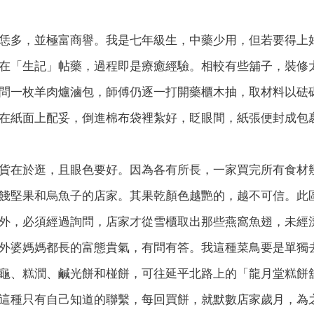
恁多，並極富商譽。我是七年級生，中藥少用，但若要得上
在「生記」帖藥，過程即是療癒經驗。相較有些舖子，裝修
問一枚羊肉爐滷包，師傅仍逐一打開藥櫃木抽，取材料以砝
在紙面上配妥，倒進棉布袋裡紮好，眨眼間，紙張便封成包
貨在於逛，且眼色要好。因為各有所長，一家買完所有食材
餞堅果和烏魚子的店家。其果乾顏色越艷的，越不可信。此
外，必須經過詢問，店家才從雪櫃取出那些燕窩魚翅，未經
外婆媽媽都長的富態貴氣，有問有答。我這種菜鳥要是單獨
龜、糕潤、鹹光餅和椪餅，可往延平北路上的「龍月堂糕餅
這種只有自己知道的聯繫，每回買餅，就默數店家歲月，為