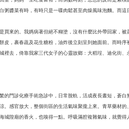
白粥醬菜有時，有時只是一碟肉鬆甚至肉燥風味泡麵。而這
是買來的。我媽病著但絕不糊塗，沒有什麼比外帶回家，被
餅皮，裹春蔬及花生糖粉，油炸後立刻呈到她面前。而時序
城裡去，倚靠我家三代女子的心靈故鄉：大稻埕、迪化街、
繁的門診化療手術急診中，日常脫軌，活成夜長晝短，蒼白
涼。感官放大，整個街區的生活氣味聚攏上來。青草藥材的
海城隍廟的香火，也嗅得一點。呼吸滿腔複雜氣味，就覺得