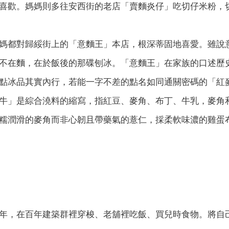
喜歡。媽媽則多往安西街的老店「賣麵炎仔」吃切仔米粉，
媽都對歸綏街上的「意麵王」本店，根深蒂固地喜愛。雖說
不在麵，在於飯後的那碟刨冰。「意麵王」在家族的口述歷
點冰品其實內行，若能一字不差的點名如同通關密碼的「紅
牛」是綜合澆料的縮寫，指紅豆、麥角、布丁、牛乳，麥角
糯潤滑的麥角而非心韌且帶藥氣的薏仁，採柔軟味濃的雞蛋
年，在百年建築群裡穿梭、老舖裡吃飯、買兒時食物。將自