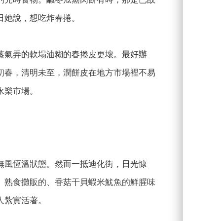
日她說，想吃炸春捲。
蒸氣弄的軟塌油糊的春捲皮更壞。最好辦
初春，清明未至，潤餅皮在地方市場裡不易
永樂市場。
無風恆溫狀態。然而一抵迪化街，日光慷
、熟食攤販的、香菇干貝蝦米魷魚的鮮腥味
人紮實活著。