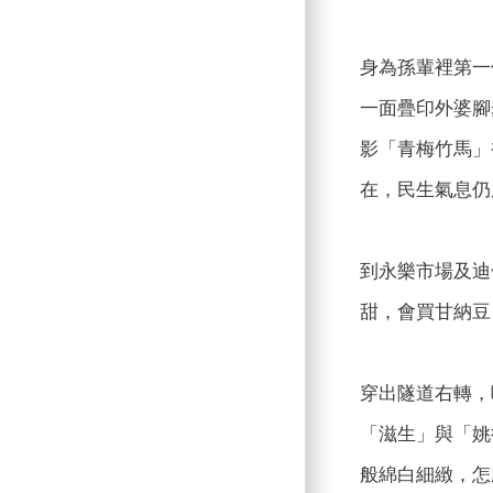
身為孫輩裡第一
一面疊印外婆腳
影「青梅竹馬」
在，民生氣息仍
到永樂市場及迪
甜，會買甘納豆
穿出隧道右轉，
「滋生」與「姚
般綿白細緻，怎