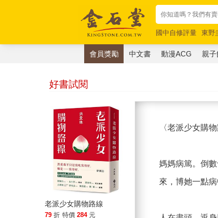
國中自修評量
東野
唯紅花綻放
奧德賽
會員獎勵
中文書
動漫ACG
親子
好書試閱
〈老派少女購物
媽媽病篤。倒數
來，博她一點病
老派少女購物路線
79
折
特價
284
元
人在盡頭，返身