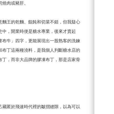
切燒肉或豬肝。
意麵王的乾麵、餛飩和切菜不錯，但我疑心
史中，開業時便是糖水專業，後來才賣起
麥布牛」四字，更能展現出一股熟客的洗鍊
和布丁這兩種澆料，是我個人判斷糖水店的
布丁，而非大品牌的膠凍布丁，那是店家骨
己藏匿於飛速時代裡的皺摺縫隙，以為可以