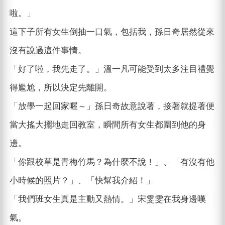
啦。」
這下子所有女生倒抽一口氣，包括我，孫日奇居然從來
沒有說過這件事情。
「好了啦，我先走了。」溫一凡可能受到太多注目禮覺
得尷尬，所以決定先離開。
「放學一起回家喔～」孫日奇故意說著，接著就提著便
當大搖大擺地走回教室，瞬間所有女生都圍到他的身
邊。
「你跟校草是青梅竹馬？為什麼不說！」、「有沒有他
小時候的照片？」、「快幫我介紹！」
「我們班女生真是主動又熱情。」宋雯雯在我身邊嘆
氣。