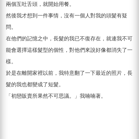
兩個互吐舌頭，就開始用餐。
然後我才想到一件事情，沒有一個人對我的頭髮有疑
問。
在他們的記憶之中，長髮的我已不復存在，就連我不可
能會選擇這樣髮型的個性，對他們來說好像都消失了一
樣。
於是在離開家裡以前，我特意翻了一下最近的照片，長
髮的我也都變成了短髮。
「初戀販賣所果然不可思議。」我喃喃著。