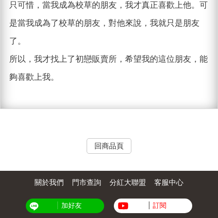
只可惜，當我成為校草的朋友，我才真正喜歡上他。可
是當我成為了校草的朋友，對他來說，我就只是朋友
了。
所以，我才找上了初戀販賣所，希望我的這位朋友，能
夠喜歡上我。
回商品頁
關於我們
門市查詢
分紅大聯盟
客服中心
加好友
訂閱