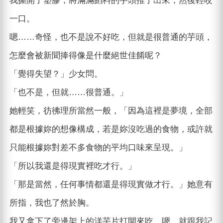
我撕開了塑膠，將滿滿餡料的芋頭推了出來，然後輕咬
一口。
嗯……奇怪，也不是說不好吃，但就是很普通的芋頭，
怎麼會被新聞捧得像是什麼絕世佳餚呢？
「覺得失望？」少女問。
「也不是，但就……很普通。」
她輕笑，彷彿理所當然一般，「因為這裡是夢境，全部
都是根據妳的想像構成，若是妳沒吃過的食物，或許就
只能根據妳對差不多食物的平均口味來呈現。」
「所以我還是得現實裡吃才行。」
「那是當然，任何事情都還是得現實做才行。」她意有
所指，我也了然於胸。
我又拿下了旁邊架上的洋芋片打開來吃，嗯，就跟我記