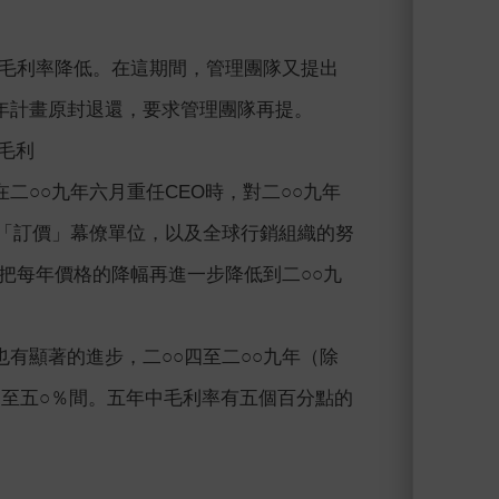
致毛利率降低。在這期間，管理團隊又提出
年計畫原封退還，要求管理團隊再提。
毛利
○○九年六月重任CEO時，對二○○九年
部「訂價」幕僚單位，以及全球行銷組織的努
把每年價格的降幅再進一步降低到二○○九
有顯著的進步，二○○四至二○○九年（除
％至五○％間。五年中毛利率有五個百分點的