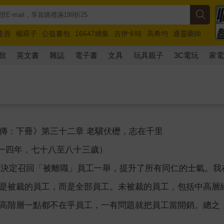
圭吾
楊双子
公益書包
16647續集
吉伊卡哇
高希均
通靈藥師
路邊攤新作
馬斯克
玩具總動員5
超慢跑
館
英文書
雜誌
電子書
文具
玩具親子
3C電玩
家
傳：下冊》第三十二章 老驥伏櫪，志在千里
○一四年，七十八至八十三歲）
我決定召回「被離職」員工一舉，提升了所有同仁的士氣。
是被裁的員工，而是全部員工。未被裁的員工，包括中高層
高階層一點都不在乎員工，一有問題就把員工當開銷。總之