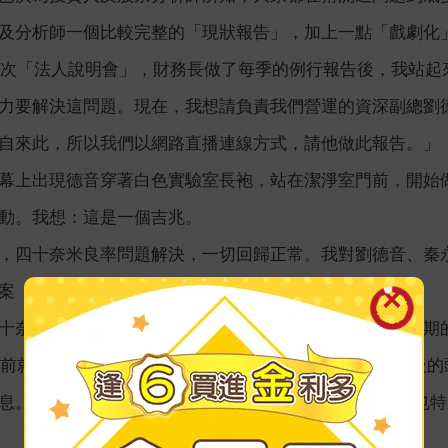
及分析師一個比較完整的「現狀報告」，加上一點「戲劇化
一次「法人說明會」，財務長做了每季的例行報告後，我站起
力要解決這問題。現在，我想請負責我們營運的資深副總劉
自來此，所以我們以網路直播連線方式，請他做此報告。」
幕上出現德音穿著白色實驗室長袍，站在潔淨室門前，開始
動。我想：這是一個吉兆。
，四十奈米良率問題解決，一切回歸正常。我對劉德音、秦
案（二○○九年七月）
十奈米節點技術的主要夥伴及客戶，台積電在四十奈米初期
年前就開始與台積電爭議，但一直沒有結論。我返任CEO後
。在與輝達CEO黃仁勳（Jensen Huang）通話時，