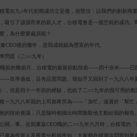
積電在九○年代初期成功立足後，就堅信：以我們的創新商
，吸引了源源而來的新人才，台積電會是一個空前的成功。
麼，為什麼要裁員呢？
重兼CEO後的幾年，是我成就頗為豐富的年代。
率問題（二○○九年）
O職前的幾個月，台積電的最新節點技術——四十奈米——已
——良率過低，且有品質問題。我似乎又回到了一九六八年
），但是四十一年前的經驗，也給了二○○九年的我可用的教
複一九六八年我的上司彪希所為——「加忙」遠過於「幫忙
他的技術會議，只是隨時都抽出時間聽取他主動給我的報告
公關」事。在我重返CEO職的二○○九年六月時，台積電的「
已廣為投資人及股票分析師所知；大家都在猜測這問題到底