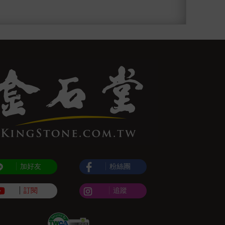
加好友
粉絲團
訂閱
追蹤