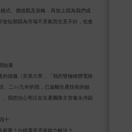
業模式、價值觀及策略，再加上因為我們成
即使短期因為市場不景氣而生意不好，也會
開始量
夏的德儀（見第六章，「我的雙極積體電路
訓。二○○九年的我，已遠離生產技術的細
」。我把信心寄託在生產團隊主管秦永沛副
。
四十
多嚴重？台積電是否有能力解決？