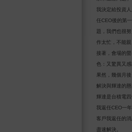
我決定給投資人
任CEO後的第
題，我們也很努
作太忙，不能親
接著，會場的螢
色：又驚異又感
果然，幾個月後
解決與輝達的懸
輝達是台積電四
我返任CEO一
客戶我返任的消息
盡速解決。