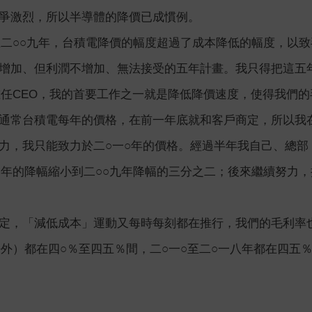
爭激烈，所以半導體的降價已成慣例。
至二○○九年，台積電降價的幅度超過了成本降低的幅度，以
增加、但利潤不增加、無法接受的五年計畫。我只得把這五
重任CEO，我的首要工作之一就是降低降價速度，使得我們的
通常台積電每年的價格，在前一年底就和客戶商定，所以我在二
力，我只能致力於二○一○年的價格。經過半年我自己、總
○年的降幅縮小到二○○九年降幅的三分之二；後來繼續努力，
定，「減低成本」運動又每時每刻都在推行，我們的毛利率也
好外）都在四○％至四五％間，二○一○至二○一八年都在四五