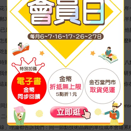
花了幾十小時，與公司內有關同仁深入探討此案。二○○九
郵Jensen：「我下星期來矽谷，擬於七月十五日下午六點
sen已是十幾年的老友，也常去他家吃沙拉和披薩。但是這次
怎麼我只管吃沙拉和披薩？他回電郵說：「那麼，我們什麼
吃披薩，八點整我和你到你的書房談生意。」
時到Jensen家，與他全家有一個簡單而愉快的披薩晚餐。八點
我們關起門來，開始嚴肅的談話，我提出我與台積電同仁研
這建議是我們唯一的建議，它的有效期是四十八小時，如你
天內同意了。直到現在輝達仍是台積電最大客戶之一，而且Jensen
 二○一○年及以後）
線」理論都告訴我們：同一節點技術晶圓的單位成本會隨累