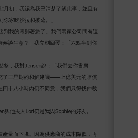
年七月初，我認為我已清楚了解此事，並且有
半到你家吃沙拉和披薩。」
他接到我的電郵著急了。我們兩家公司間有這
時候談生意？」我立刻回覆：「六點半到你
整，我對Jensen說：「我們去你書房
究了三星期的和解建議——上億美元的賠償
在四十八小時內仍不同意，我們只得找仲裁
與他夫人Lori仍是我與Sophie的好友。
積產量而下降。因為供應商的成本降低，再