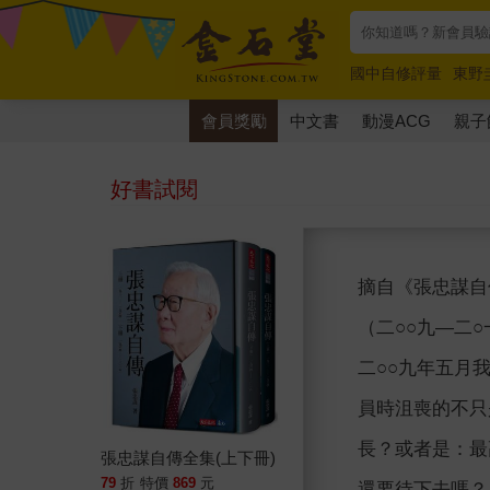
國中自修評量
東野
唯紅花綻放
奧德賽
會員獎勵
中文書
動漫ACG
親子
好書試閱
摘自《張忠謀自
（二○○九—二
二○○九年五月
員時沮喪的不只
長？或者是：最
張忠謀自傳全集(上下冊)
79
折
特價
869
元
還要待下去嗎？