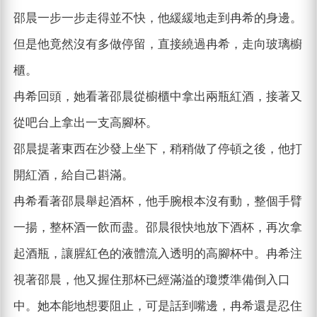
邵晨一步一步走得並不快，他緩緩地走到冉希的身邊。
但是他竟然沒有多做停留，直接繞過冉希，走向玻璃櫥
櫃。
冉希回頭，她看著邵晨從櫥櫃中拿出兩瓶紅酒，接著又
從吧台上拿出一支高腳杯。
邵晨提著東西在沙發上坐下，稍稍做了停頓之後，他打
開紅酒，給自己斟滿。
冉希看著邵晨舉起酒杯，他手腕根本沒有動，整個手臂
一揚，整杯酒一飲而盡。邵晨很快地放下酒杯，再次拿
起酒瓶，讓腥紅色的液體流入透明的高腳杯中。冉希注
視著邵晨，他又握住那杯已經滿溢的瓊漿準備倒入口
中。她本能地想要阻止，可是話到嘴邊，冉希還是忍住