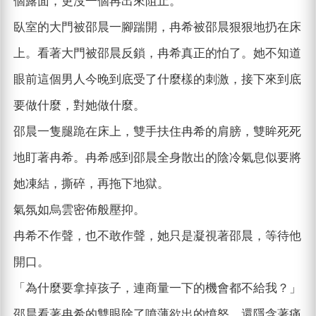
個露面，更沒一個再出來阻止。
臥室的大門被邵晨一腳踹開，冉希被邵晨狠狠地扔在床
上。看著大門被邵晨反鎖，冉希真正的怕了。她不知道
眼前這個男人今晚到底受了什麼樣的刺激，接下來到底
要做什麼，對她做什麼。
邵晨一隻腿跪在床上，雙手扶住冉希的肩膀，雙眸死死
地盯著冉希。冉希感到邵晨全身散出的陰冷氣息似要將
她凍結，撕碎，再拖下地獄。
氣氛如烏雲密佈般壓抑。
冉希不作聲，也不敢作聲，她只是凝視著邵晨，等待他
開口。
「為什麼要拿掉孩子，連商量一下的機會都不給我？」
邵晨看著冉希的雙眼除了噴薄欲出的憤怒，還隱含著痛