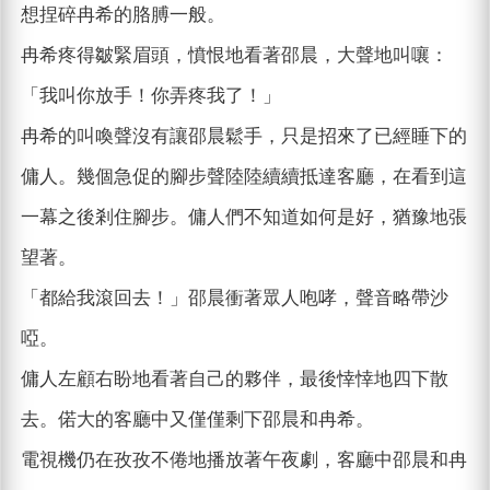
想捏碎冉希的胳膊一般。
冉希疼得皺緊眉頭，憤恨地看著邵晨，大聲地叫嚷：
「我叫你放手！你弄疼我了！」
冉希的叫喚聲沒有讓邵晨鬆手，只是招來了已經睡下的
傭人。幾個急促的腳步聲陸陸續續抵達客廳，在看到這
一幕之後剎住腳步。傭人們不知道如何是好，猶豫地張
望著。
「都給我滾回去！」邵晨衝著眾人咆哮，聲音略帶沙
啞。
傭人左顧右盼地看著自己的夥伴，最後悻悻地四下散
去。偌大的客廳中又僅僅剩下邵晨和冉希。
電視機仍在孜孜不倦地播放著午夜劇，客廳中邵晨和冉