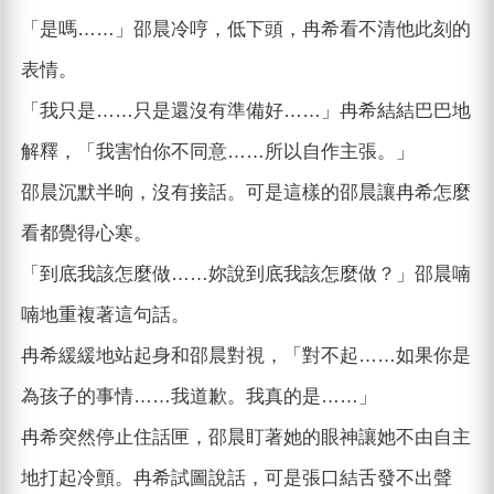
「是嗎……」邵晨冷哼，低下頭，冉希看不清他此刻的
表情。
「我只是……只是還沒有準備好……」冉希結結巴巴地
解釋，「我害怕你不同意……所以自作主張。」
邵晨沉默半晌，沒有接話。可是這樣的邵晨讓冉希怎麼
看都覺得心寒。
「到底我該怎麼做……妳說到底我該怎麼做？」邵晨喃
喃地重複著這句話。
冉希緩緩地站起身和邵晨對視，「對不起……如果你是
為孩子的事情……我道歉。我真的是……」
冉希突然停止住話匣，邵晨盯著她的眼神讓她不由自主
地打起冷顫。冉希試圖說話，可是張口結舌發不出聲