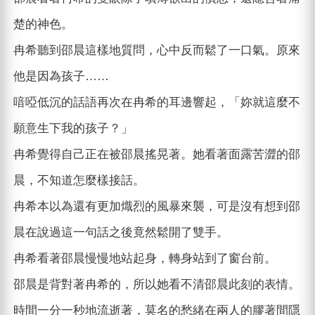
楚的神色。
冉希聽到邵晨這樣地質問，心中反而鬆了一口氣。原來
他是因為孩子……
喑啞低沉的話語再次在冉希的耳邊響起，「妳就這麼不
願意生下我的孩子？」
冉希覺得自己正在被邵晨搖晃著。她看著面露苦澀的邵
晨，不知道怎麼樣接話。
冉希本以為還有更加熾烈的風暴來襲，可是沒有想到邵
晨在說過這一句話之後竟然鬆開了雙手。
冉希看著邵晨慢慢地站起身，轉身站到了窗台前。
邵晨是背對著冉希的，所以她看不清邵晨此刻的表情。
時間一分一秒地流逝著，莫名的愁緒在兩人的膠著間隱