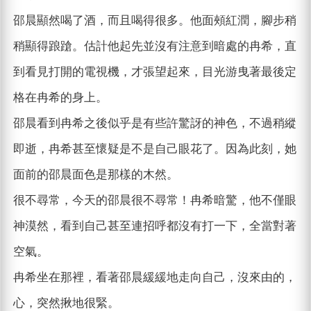
邵晨顯然喝了酒，而且喝得很多。他面頰紅潤，腳步稍
稍顯得踉蹌。估計他起先並沒有注意到暗處的冉希，直
到看見打開的電視機，才張望起來，目光游曳著最後定
格在冉希的身上。
邵晨看到冉希之後似乎是有些許驚訝的神色，不過稍縱
即逝，冉希甚至懷疑是不是自己眼花了。因為此刻，她
面前的邵晨面色是那樣的木然。
很不尋常，今天的邵晨很不尋常！冉希暗驚，他不僅眼
神漠然，看到自己甚至連招呼都沒有打一下，全當對著
空氣。
冉希坐在那裡，看著邵晨緩緩地走向自己，沒來由的，
心，突然揪地很緊。