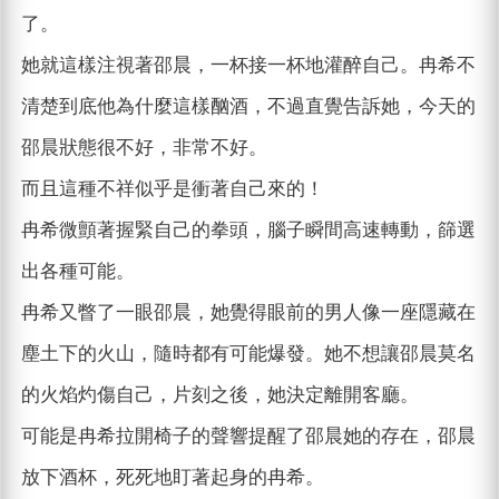
了。
她就這樣注視著邵晨，一杯接一杯地灌醉自己。冉希不
清楚到底他為什麼這樣酗酒，不過直覺告訴她，今天的
邵晨狀態很不好，非常不好。
而且這種不祥似乎是衝著自己來的！
冉希微顫著握緊自己的拳頭，腦子瞬間高速轉動，篩選
出各種可能。
冉希又瞥了一眼邵晨，她覺得眼前的男人像一座隱藏在
塵土下的火山，隨時都有可能爆發。她不想讓邵晨莫名
的火焰灼傷自己，片刻之後，她決定離開客廳。
可能是冉希拉開椅子的聲響提醒了邵晨她的存在，邵晨
放下酒杯，死死地盯著起身的冉希。