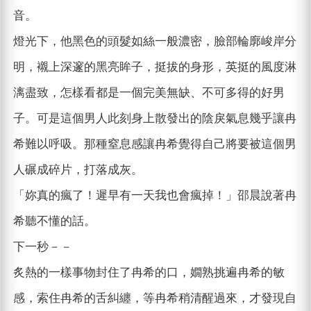
音。
燈光下，他黑色的頭髮如絲一般濃密，臉部輪廓峻岸分
明，襯上深邃的黑亮眸子，挺拔的身形，英挺的風度淋
漓盡致，怎樣看都是一個完美無缺、不可多得的好男
子。可是這個男人此刻身上散發出的陰戾氣息幾乎讓冉
希難以呼吸。那種窒息感讓冉希覺得自己將要被這個男
人碾成碎片，打落成灰。
「妳真的瘋了！遲早有一天我也會瘋掉！」邵晨說著冉
希聽不懂的話。
下一秒－－
炙熱的一樣事物封住了冉希的口，嫺熟挑遍冉希的敏
感，索住冉希的舌糾纏，等冉希稍清醒過來，才發現自