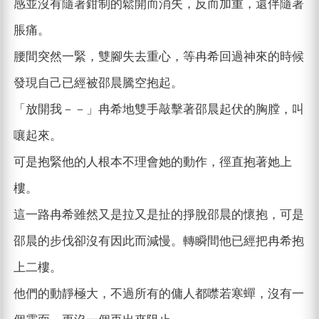
感並沒有隨著鉗制的鬆開而消失，反而加重，還伴隨著
脹痛。
腰間突然一緊，雙腳失去重心，等冉希回過神來的時候
發現自己已經被邵晨騰空抱起。
「放開我－－」冉希地雙手敲擊著邵晨起伏的胸膛，叫
嚷起來。
可是抱緊他的人根本不理會她的動作，徑直抱著她上
樓。
這一路冉希雖然又是拉又是扯的掙脫邵晨的懷抱，可是
邵晨的步伐卻沒有因此而減慢。轉瞬間他已經把冉希抱
上二樓。
他們的動靜極大，不過所有的傭人都噤若寒蟬，沒有一