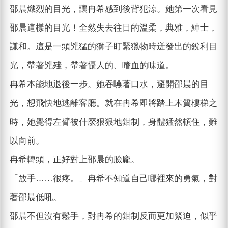
邵晨熾烈的目光，讓冉希感到後背犯涼。她第一次看見
邵晨這樣的目光！全然失去往日的溫柔，典雅，紳士，
謙和。這是一頭兇猛的獅子盯緊獵物時迸發出的銳利目
光，帶著兇殘，帶著懾人的、嗜血的味道。
冉希本能地退後一步。她吞嚥著口水，避開邵晨的目
光，想飛快地逃離客廳。就在冉希即將踏上木質樓梯之
時，她覺得左臂被什麼狠狠地鉗制，身體猛然頓住，難
以向前。
冉希轉頭，正好對上邵晨的臉龐。
「放手……很疼。」冉希不知道自己哪裡來的勇氣，對
著邵晨低吼。
邵晨不但沒有鬆手，對冉希的鉗制反而更加緊迫，似乎