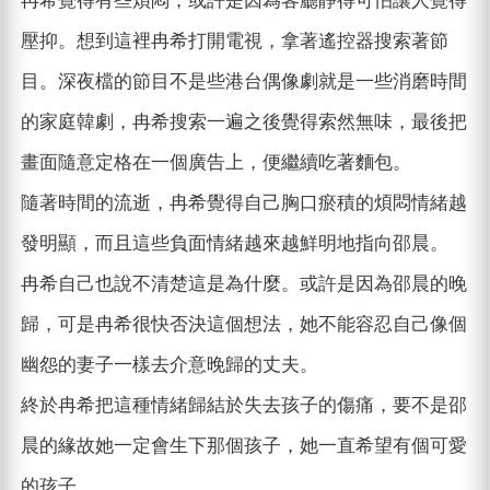
冉希覺得有些煩悶，或許是因為客廳靜得可怕讓人覺得
壓抑。想到這裡冉希打開電視，拿著遙控器搜索著節
目。深夜檔的節目不是些港台偶像劇就是一些消磨時間
的家庭韓劇，冉希搜索一遍之後覺得索然無味，最後把
畫面隨意定格在一個廣告上，便繼續吃著麵包。
隨著時間的流逝，冉希覺得自己胸口瘀積的煩悶情緒越
發明顯，而且這些負面情緒越來越鮮明地指向邵晨。
冉希自己也說不清楚這是為什麼。或許是因為邵晨的晚
歸，可是冉希很快否決這個想法，她不能容忍自己像個
幽怨的妻子一樣去介意晚歸的丈夫。
終於冉希把這種情緒歸結於失去孩子的傷痛，要不是邵
晨的緣故她一定會生下那個孩子，她一直希望有個可愛
的孩子。