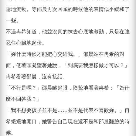
隱地流動。等邵晨再次回頭的時候他的表情似乎緩和了
一些。
不過冉希知道，他並沒真的抹去心底地激動，只是在強
忍住心臟地起伏。
「妳什麼時候才能把心交給我。」邵晨站在冉希的對
面，低著頭凝望著她說，「到底要我怎樣做才可以？」
冉希看著邵晨，沒有接話。
「不行是嗎？」邵晨瞇起眼，陰鷙地看著冉希：「為什
麼不回答我？」
「我不想要孩子並不是……並不是代表不喜歡妳。」冉
希緩緩地開口，她警告自己現在還不是和邵晨翻臉的時
候。