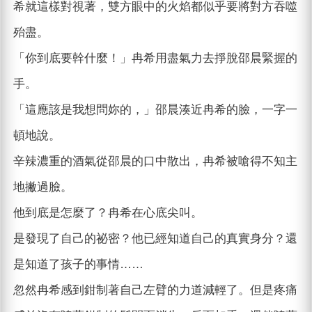
希就這樣對視著，雙方眼中的火焰都似乎要將對方吞噬
殆盡。
「你到底要幹什麼！」冉希用盡氣力去掙脫邵晨緊握的
手。
「這應該是我想問妳的，」邵晨湊近冉希的臉，一字一
頓地說。
辛辣濃重的酒氣從邵晨的口中散出，冉希被嗆得不知主
地撇過臉。
他到底是怎麼了？冉希在心底尖叫。
是發現了自己的祕密？他已經知道自己的真實身分？還
是知道了孩子的事情……
忽然冉希感到鉗制著自己左臂的力道減輕了。但是疼痛