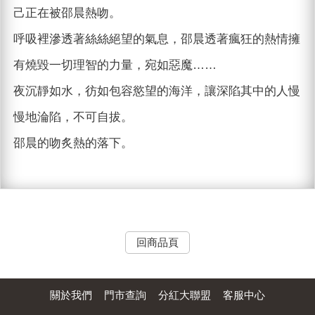
己正在被邵晨熱吻。
呼吸裡滲透著絲絲絕望的氣息，邵晨透著瘋狂的熱情擁
有燒毀一切理智的力量，宛如惡魔……
夜沉靜如水，彷如包容慾望的海洋，讓深陷其中的人慢
慢地淪陷，不可自拔。
邵晨的吻炙熱的落下。
回商品頁
關於我們
門市查詢
分紅大聯盟
客服中心