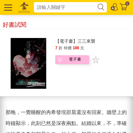
0
好書試閱
【電子書】三三來襲
7
折
特價
188
元
電子書
那晚，一覺睡醒的冉希發現邵晨還沒有回家。牆壁上的
時鐘顯示，此刻已然是深夜兩點。結婚以來，不，準確