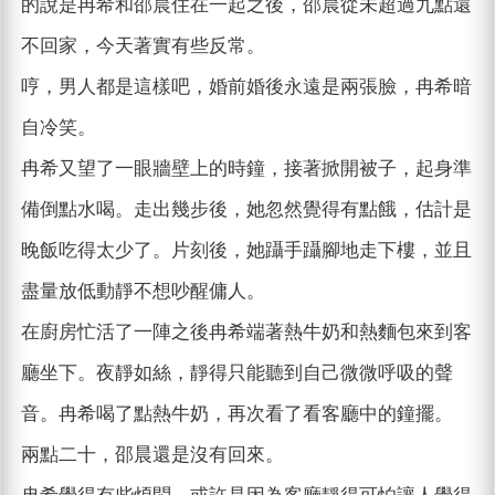
的說是冉希和邵晨住在一起之後，邵晨從未超過九點還
不回家，今天著實有些反常。
哼，男人都是這樣吧，婚前婚後永遠是兩張臉，冉希暗
自冷笑。
冉希又望了一眼牆壁上的時鐘，接著掀開被子，起身準
備倒點水喝。走出幾步後，她忽然覺得有點餓，估計是
晚飯吃得太少了。片刻後，她躡手躡腳地走下樓，並且
盡量放低動靜不想吵醒傭人。
在廚房忙活了一陣之後冉希端著熱牛奶和熱麵包來到客
廳坐下。夜靜如絲，靜得只能聽到自己微微呼吸的聲
音。冉希喝了點熱牛奶，再次看了看客廳中的鐘擺。
兩點二十，邵晨還是沒有回來。