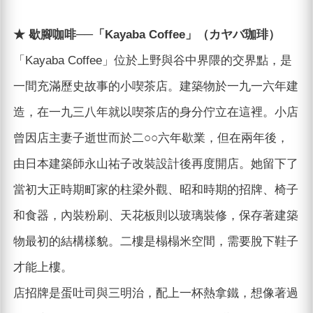
★ 歇腳咖啡──「Kayaba Coffee」（カヤバ珈琲）
「Kayaba Coffee」位於上野與谷中界隈的交界點，是
一間充滿歷史故事的小喫茶店。建築物於一九一六年建
造，在一九三八年就以喫茶店的身分佇立在這裡。小店
曾因店主妻子逝世而於二○○六年歇業，但在兩年後，
由日本建築師永山祐子改裝設計後再度開店。她留下了
當初大正時期町家的柱梁外觀、昭和時期的招牌、椅子
和食器，內裝粉刷、天花板則以玻璃裝修，保存著建築
物最初的結構樣貌。二樓是榻榻米空間，需要脫下鞋子
才能上樓。
店招牌是蛋吐司與三明治，配上一杯熱拿鐵，想像著過