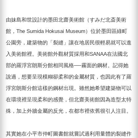
由妹島和世設計的墨田北齋美術館（すみだ北斎美術
館，The Sumida Hokusai Museum）位於墨田區綠町
公園旁，建築物的「裂縫」讓在地居民很輕易就可以進
入美術館裡。美術館外觀材質採用和SANAA在法國北
部的羅浮宮朗斯分館相同風格──霧面的鋼材。記得她
說過，想要呈現模糊卻柔和的金屬材質，也因此有了羅
浮宮朗斯分館這樣的鋼材出現。雖然她希望建築物可以
在環境裡呈現柔和的感覺，但北齋美術館因為造型太特
殊，加上外牆金屬的反光，在都市裡依舊很引人注目。
其實她在小平市仲町圖書館就嘗試過利用量體的裂縫作