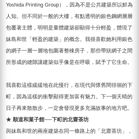
Yoshida Printing Group），因為不是公共建築所以鮮為
人知。但不同於一般的大樓，有點透明的銀色鋼網層層
包覆著主體，明明是量體建築卻顯得十分輕盈，體現了
妹島和世「輕盈的建築」的概念。我很喜歡她利用銀色
的網子一層一層地包圍著整棟房子，那些帶狀網子之間
所形成的縫隙讓建築似乎像是在呼吸，賦予了它生命。
我喜歡這樣緩緩地在此慢行，在現代與懷舊間徘徊的下
町，因為這樣的衝擊顯得更加富有魅力。下一個天晴的
日子再來散散步，一定會發現更多充滿故事的地方吧。
★ 順道和菓子館──下町的北齋茶坊
與妹島和世的兩座建築在同一條路上的「北齋茶坊」，