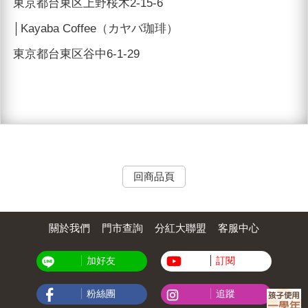
東京都台東区上野桜木2-15-6
│Kayaba Coffee（カヤバ珈琲）
東京都台東区谷中6-1-29
回商品頁
關於我們
門市查詢
分紅大聯盟
客服中心
加好友
訂閱
粉絲團
追蹤