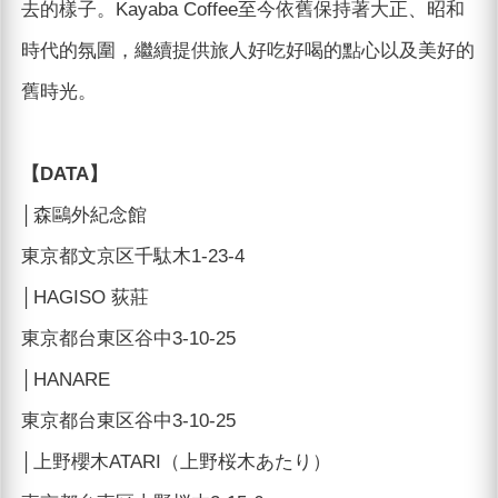
去的樣子。Kayaba Coffee至今依舊保持著大正、昭和
時代的氛圍，繼續提供旅人好吃好喝的點心以及美好的
舊時光。
【DATA】
│森鷗外紀念館
東京都文京区千駄木1-23-4
│HAGISO 荻莊
東京都台東区谷中3-10-25
│HANARE
東京都台東区谷中3-10-25
│上野櫻木ATARI（上野桜木あたり）