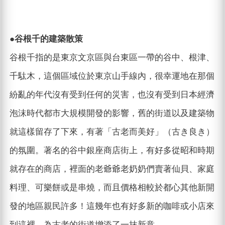
●谷根千的建築散策
谷根千指的是東京文京區與台東區一帶的谷中、根津、
千駄木，這個區域位於東京山手線內，很幸運地在那個
紛亂的年代沒有受到任何的災害，也沒有受到日本經濟
泡沫時代都市大規模開發的影響，舊的街道以及建築物
就這樣留存了下來，有著「古老而美好」（古き良き）
的氛圍。著名的谷中銀座商店街上，有好多從昭和時期
就存在的商店，裡面的老爺爺老奶奶們賣著仙貝、家庭
料理、可樂餅或是串燒，而且價格相較於都心其他新開
發的地區親民許多！這幾年也有好多新的咖啡或小店來
到這裡，為古老的街道增添了一抹新意。