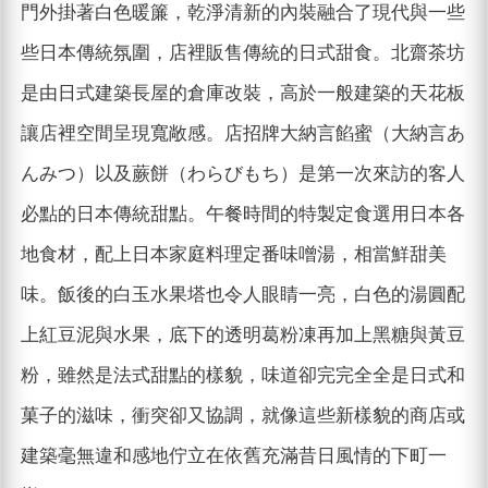
門外掛著白色暖簾，乾淨清新的內裝融合了現代與一些
些日本傳統氛圍，店裡販售傳統的日式甜食。北齋茶坊
是由日式建築長屋的倉庫改裝，高於一般建築的天花板
讓店裡空間呈現寬敞感。店招牌大納言餡蜜（大納言あ
んみつ）以及蕨餅（わらびもち）是第一次來訪的客人
必點的日本傳統甜點。午餐時間的特製定食選用日本各
地食材，配上日本家庭料理定番味噌湯，相當鮮甜美
味。飯後的白玉水果塔也令人眼睛一亮，白色的湯圓配
上紅豆泥與水果，底下的透明葛粉凍再加上黑糖與黃豆
粉，雖然是法式甜點的樣貌，味道卻完完全全是日式和
菓子的滋味，衝突卻又協調，就像這些新樣貌的商店或
建築毫無違和感地佇立在依舊充滿昔日風情的下町一