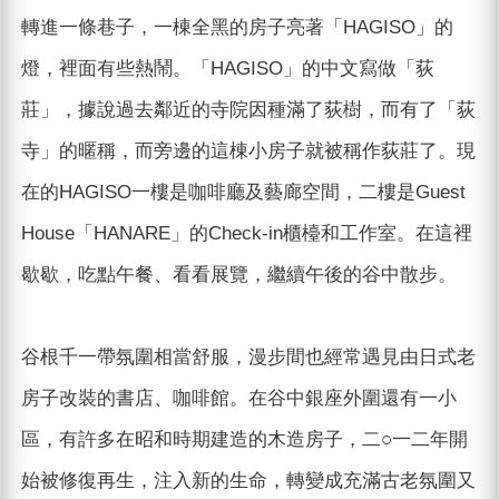
轉進一條巷子，一棟全黑的房子亮著「HAGISO」的
燈，裡面有些熱鬧。「HAGISO」的中文寫做「荻
莊」，據說過去鄰近的寺院因種滿了荻樹，而有了「荻
寺」的暱稱，而旁邊的這棟小房子就被稱作荻莊了。現
在的HAGISO一樓是咖啡廳及藝廊空間，二樓是Guest
House「HANARE」的Check-in櫃檯和工作室。在這裡
歇歇，吃點午餐、看看展覽，繼續午後的谷中散步。
谷根千一帶氛圍相當舒服，漫步間也經常遇見由日式老
房子改裝的書店、咖啡館。在谷中銀座外圍還有一小
區，有許多在昭和時期建造的木造房子，二○一二年開
始被修復再生，注入新的生命，轉變成充滿古老氛圍又