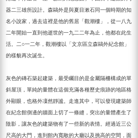
器二三雄所設計。森鷗外是與夏目漱石同一個時期的知
名小說家，過去這裡是他的舊居「觀潮樓」，從一八九
二年開始一直到他逝世的一九二二年為止，他都在此生
活。二○一二年，觀潮樓以「文京區立森鷗外紀念館」
的樣貌再次誕生。
灰色的磚石築起建築，最受矚目的是金屬隔柵構成的單
斜屋頂，單純的量體在這個充滿各種歷史痕跡的地區格
外顯眼，也格外凜然靜謐。走進其中，可以發現建築師
在紀念館側邊的牆面上切了一條縫，突出的量體產生了
陰影，讓灰色的建築物有了一些新的表情。經過近三公
尺高的大門，進到館內寬敞的大廳以及挑高的空間，面