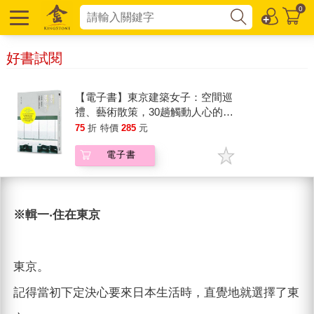
0
好書試閱
【電子書】東京建築女子：空間巡
禮、藝術散策，30趟觸動人心的設
計旅行
75
折
特價
285
元
電子書
※輯一‧住在東京
東京。
記得當初下定決心要來日本生活時，直覺地就選擇了東