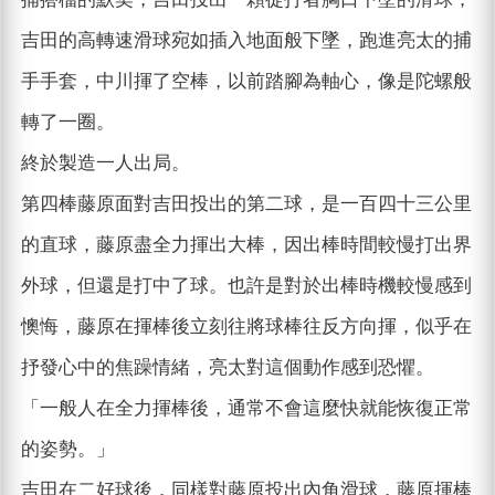
吉田的高轉速滑球宛如插入地面般下墜，跑進亮太的捕
手手套，中川揮了空棒，以前踏腳為軸心，像是陀螺般
轉了一圈。
終於製造一人出局。
第四棒藤原面對吉田投出的第二球，是一百四十三公里
的直球，藤原盡全力揮出大棒，因出棒時間較慢打出界
外球，但還是打中了球。也許是對於出棒時機較慢感到
懊悔，藤原在揮棒後立刻往將球棒往反方向揮，似乎在
抒發心中的焦躁情緒，亮太對這個動作感到恐懼。
「一般人在全力揮棒後，通常不會這麼快就能恢復正常
的姿勢。」
吉田在二好球後，同樣對藤原投出內角滑球，藤原揮棒