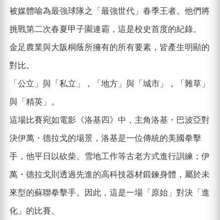
被媒體喻為最強球隊之「最強世代」春季王者。他們將
挑戰第二次春夏甲子園連霸，這是校史首度的紀錄。
金足農業與大阪桐蔭所擁有的所有要素，皆產生明顯的
對比。
「公立」與「私立」，「地方」與「城市」，「雜草」
與「精英」。
這場比賽宛如電影《洛基四》中，主角洛基・巴波亞對
決伊萬・德拉戈的場景，洛基是一位傳統的美國拳擊
手，他平日以砍柴、雪地工作等古老方式進行訓練；伊
萬・德拉戈則透過先進的高科技器材鍛鍊身體，屬於未
來型的蘇聯拳擊手。因此，這是一場「原始」對決「進
化」的比賽。