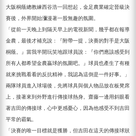
大阪桐蔭總教練西谷浩一回想起，金足農業確定晉級決
賽後，外界開始瀰漫著一股無趣的氛圍。
「從前一天晚上到隔天早上的電視新聞，幾乎都在報導
金農，最後才補充說：『附帶一提，決賽的對手是大阪
桐蔭。』當我半開玩笑地跟球員說：『你們應該感受到
所有人都希望金農贏球的氛圍吧。』球員也產生了有種
就來挑戰看看的反抗精神，我認為這倒是一件好事。」
兩隊球員進入球場後，先將球具與個人物品放在板凳席
上，接著來到外野進行傳接球熱身。齋藤一邊用斜眼看
著吉田的傳接球，心中更感憂心，因為他感受不到吉田
平常的霸氣。
「決賽的唯一目標就是獲勝，但吉田在這天的傳接球狀