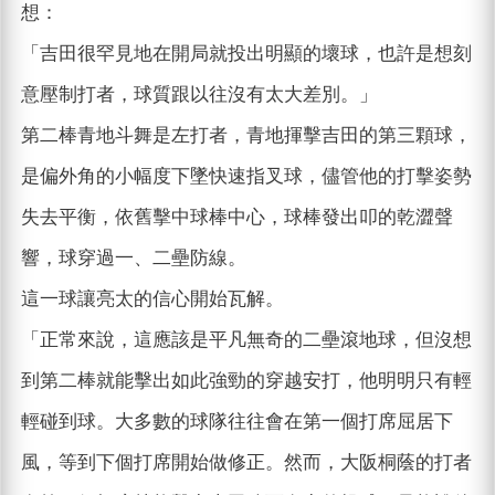
想：
「吉田很罕見地在開局就投出明顯的壞球，也許是想刻
意壓制打者，球質跟以往沒有太大差別。」
第二棒青地斗舞是左打者，青地揮擊吉田的第三顆球，
是偏外角的小幅度下墜快速指叉球，儘管他的打擊姿勢
失去平衡，依舊擊中球棒中心，球棒發出叩的乾澀聲
響，球穿過一、二壘防線。
這一球讓亮太的信心開始瓦解。
「正常來說，這應該是平凡無奇的二壘滾地球，但沒想
到第二棒就能擊出如此強勁的穿越安打，他明明只有輕
輕碰到球。大多數的球隊往往會在第一個打席屈居下
風，等到下個打席開始做修正。然而，大阪桐蔭的打者