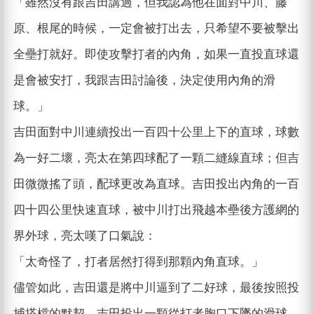
「雖然沒有跟吉田講過，但我認為他在面對中川、藤
原、根尾的時候，一定會被打出去，只希望不要被擊出
全壘打就好。即使攻擊打者的內角，如果一直投直球還
是會被安打，我跟吉田討論後，決定使用內角的滑
球。」
吉田面對中川連續投出一百四十公里上下的直球，球數
為一好二壞，亮太在第四球配了一顆二縫線直球；但吉
田微微搖了頭，配球更改為直球。吉田投出內角的一百
四十四公里快速直球，被中川打出飛越本壘後方護網的
界外球，亮太嘆了口氣說：
「太奇怪了，打者居然打得到那顆內角直球。」
儘管如此，吉田還是將中川逼到了二好球，最後按照投
捕搭檔的默契，吉田投出一顆從打者胸口下墜的滑球，