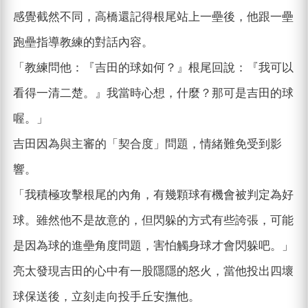
感覺截然不同，高橋還記得根尾站上一壘後，他跟一壘
跑壘指導教練的對話內容。
「教練問他：『吉田的球如何？』根尾回說：『我可以
看得一清二楚。』我當時心想，什麼？那可是吉田的球
喔。」
吉田因為與主審的「契合度」問題，情緒難免受到影
響。
「我積極攻擊根尾的內角，有幾顆球有機會被判定為好
球。雖然他不是故意的，但閃躲的方式有些誇張，可能
是因為球的進壘角度問題，害怕觸身球才會閃躲吧。」
亮太發現吉田的心中有一股隱隱的怒火，當他投出四壞
球保送後，立刻走向投手丘安撫他。