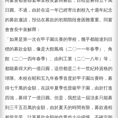
同窗會都會聯繫畢業校友參與募款，目標是募得五千萬
日圓。不過，由於在這一年已經寄出創校九十週年紀念
的募款邀請，預估在募款的初期階段會困難重重。同窗
會會長中泉解釋：
「如果是第一次在甲子園出賽的學校，幾乎都能達到目
標的募款金額，像是大館鳳鳴（二〇一一年春季）、角
館（二〇一四年春季）、由利工業（二〇一八年）等，
都能募得大約一億日圓，這些都是二十一世紀枠資格的
球隊。本校在昭和五九年春季首度於甲子園出賽時，募
得七千萬的金額，在該年夏季也晉級甲子園，由於打進
四強，募得了一億日圓。但是，我想這一屆頂多只能募
到三千五百萬的金額，由於夏天的時間有限，募款過程
相當辛苦，計算募款金額的作業也十分緩慢，不確定能