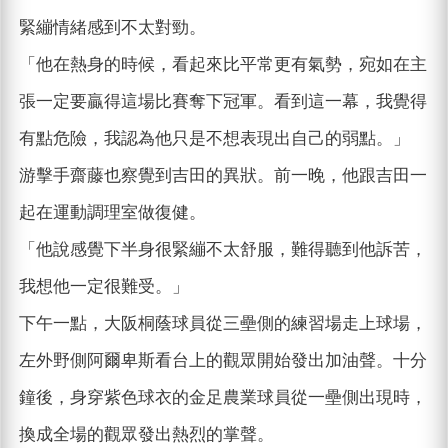
緊繃情緒感到不太對勁。
「他在熱身的時候，看起來比平常更有氣勢，宛如在主
張一定要贏得這場比賽奪下冠軍。看到這一幕，我覺得
有點危險，我認為他只是不想表現出自己的弱點。」
游擊手齋藤也察覺到吉田的異狀。前一晚，他跟吉田一
起在運動調理室做復健。
「他說感覺下半身很緊繃不太舒服，難得聽到他訴苦，
我想他一定很難受。」
下午一點，大阪桐蔭球員從三壘側的練習場走上球場，
左外野側阿爾卑斯看台上的觀眾開始發出加油聲。十分
鐘後，身穿紫色球衣的金足農業球員從一壘側出現時，
換成全場的觀眾發出熱烈的掌聲。