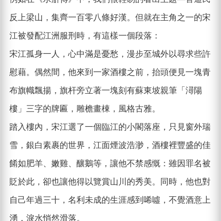
反上梁山，集齊一百零八條好漢。但就在主角之一的宋
江被發配江洲服刑時，有這樣一個段落：
宋江孤身一人，心中滿是憂愁，漫步至城外以尋求些許
慰藉。偶然間，他來到一家酒樓之前，抬頭便見一塊青
布旗幟飄揚，旗杆旁立著一塊刻有蘇東坡親筆「潯陽
樓」三字的牌匾，雕檐畫棟，風格古雅。
踏入樓內，宋江選了一個臨江的小閣落座，只見窗外瑞
雪，銀白素裹的世界，江面煙波浩渺，酒樓裡豐盛的佳
餚如肥羊、嫩雞、釀鵝等，讓他不禁感慨：雖因罪名被
貶於此，卻也讓他得以覽賞山川的秀美。同時，他也對
自己年過三十，名利未成的生涯感到唏噓，不覺酒意上
湧，淚水悄然滑落。