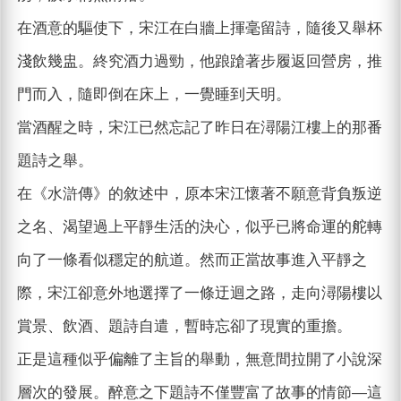
在酒意的驅使下，宋江在白牆上揮毫留詩，隨後又舉杯
淺飲幾盅。終究酒力過勁，他踉蹌著步履返回營房，推
門而入，隨即倒在床上，一覺睡到天明。
當酒醒之時，宋江已然忘記了昨日在潯陽江樓上的那番
題詩之舉。
在《水滸傳》的敘述中，原本宋江懷著不願意背負叛逆
之名、渴望過上平靜生活的決心，似乎已將命運的舵轉
向了一條看似穩定的航道。然而正當故事進入平靜之
際，宋江卻意外地選擇了一條迂迴之路，走向潯陽樓以
賞景、飲酒、題詩自遣，暫時忘卻了現實的重擔。
正是這種似乎偏離了主旨的舉動，無意間拉開了小說深
層次的發展。醉意之下題詩不僅豐富了故事的情節—這