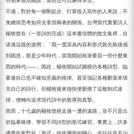
分開來個別細談，當然也可以兼得享受。
不過，對於每一個剛起步、打算投入寫作的人來說，不
免總得思考如何去拿捏兩者的關係。台灣當代重要詩人
楊牧曾在《一首詩的完成》這本書信體的散文集裡，自
述過這樣的迷惘：「我一度深為內容和形式孰先孰後感
到困惑，那是少年時代，當我開始執筆要寫一些什麼東
西的時代——」因此，楊牧開始試圖模仿各種詩型、臨
摹連自己也不確知意義的格律、甚至強記各種辭藻來填
充自己的詩行。但楊牧後來很快便厭倦了這般制式途
徑，便轉向追求現代詩中的敦厚與真摯。
然而，十七歲的楊牧曾經走過一遭的遠路，並不只是出
於臨摹格律、學習不同詩型的形式練習。事實上，許多
優秀作家對於「形式」技術層面的關心，也往往並不少