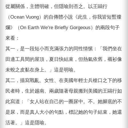
從屬關係，主體明確，但隱喻則否之。以王鷗行
（Ocean Vuong）的自傳體小說《此生，你我皆短暫燦
爛》（On Earth We’re Briefly Gorgeous）的兩段句子
來看：
其一，是一段短小而充滿張力的同性情愫：「我們坐在
田邊工具間的屋頂，夏日快結束，但熱氣依舊，襯衫像
未蛻之皮黏在身上。」這是明喻。
其二，描寫戰亂、女性、在美國年輕士兵槍口之下的移
民者時，生於越南、兩歲隨著母親搬到美國的王鷗行如
此寫道：「女人站在自己的一圈尿中。不。她腳底的不
是尿，而是真人大小的句點，標記她的句子結束，她還
活著。」這是隱喻。