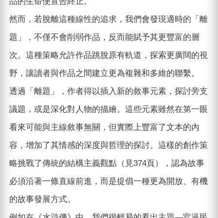
品的生命便宣告終止。
然而，若脫離這種線性的追求，我們會發現適時的「離
題」，不僅不會削弱作品，反而能賦予其更豐富的層
次。這種策略允許作品跳脫原有軌道，探索更廣闊的視
野，讓讀者與作品之間建立更為複雜和多維的聯繫。
透過「離題」，作者得以插入新的敘事元素，探討旁支
議題，或是深化對人物的描繪。這些元素雖然在第一眼
看來可能與主線敘事無關，但實際上豐富了文本的內
容，增加了其情感的深度與哲理的探討。這樣的創作策
略挑戰了傳統的結構主義觀點（見374頁），認為故事
必須沿著一條直線前進，而是提倡一種更為開放、有機
的故事發展方式。
例如在《水滸傳》中，我們很輕易的看出主題—官逼民