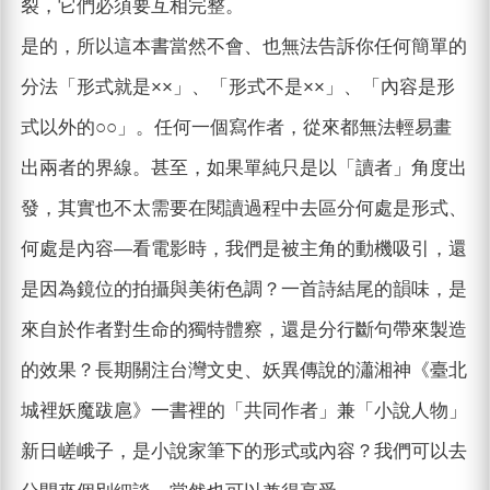
裂，它們必須要互相完整。
是的，所以這本書當然不會、也無法告訴你任何簡單的
分法「形式就是××」、「形式不是××」、「內容是形
式以外的○○」。任何一個寫作者，從來都無法輕易畫
出兩者的界線。甚至，如果單純只是以「讀者」角度出
發，其實也不太需要在閱讀過程中去區分何處是形式、
何處是內容—看電影時，我們是被主角的動機吸引，還
是因為鏡位的拍攝與美術色調？一首詩結尾的韻味，是
來自於作者對生命的獨特體察，還是分行斷句帶來製造
的效果？長期關注台灣文史、妖異傳說的瀟湘神《臺北
城裡妖魔跋扈》一書裡的「共同作者」兼「小說人物」
新日嵯峨子，是小說家筆下的形式或內容？我們可以去