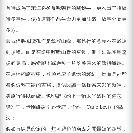
首詩成為了宋江必須反叛朝廷的關鍵—，更岔出了後續
諸多事件，使得這部作品生命力更加旺盛，故事分支更
多彩。
若我們將閱讀視作是攀登山峰，那遠行的意義不在於達
到頂峰。而是在途中呼吸山野的空氣，側耳細聽雀鳥悠
揚的鳴唱，感受腳下踩過每一片落葉帶來的獨特觸感。
在這樣的旅程中，登頂竟成了遺憾的終結。反而是那些
看似偏離主題的書寫，提供閱讀一條探索未知的新徑，
讓旅行得以延續。也印證《給下一輪太平盛世的備忘
錄》中，卡爾維諾引述卡羅．李維（Carlo Levi）的說
法：
假如直線是命定的、無可避免的兩點之間最短的距離，