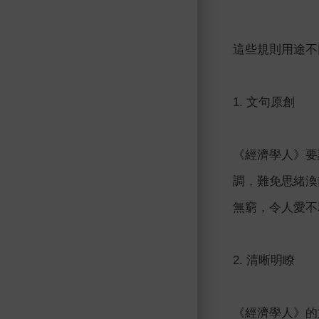
這些規則用途不
1. 文句原創
《經濟學人》要
調，難免思緒渙
無窮，令人愛不
2. 清晰明瞭
《經濟學人》的