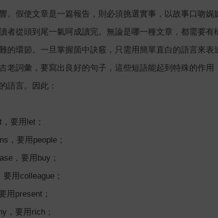
響。假使文章是一篇報告，則必須挑選實事，以故事口吻娓
讀者從頭到尾一氣呵成讀完。無論是哪一種文章，都需要有
難的環節。一旦掌握箇中訣竅，只需用簡單直白的語言來表
古老詞彙，要寫出良好的句子，這些短語能起到特殊的作用
的語言。因此：
，要用let；
s，要用people；
ase，要用buy；
用colleague；
用present；
y，要用rich；