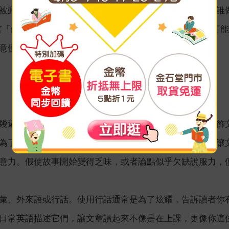
被動語態，但被動句常被誤用，好比會讓人不知道句子中誰做了
名言「錯誤被犯下了」（Mistakes were made）。主
意便會更直接明瞭。
幾遍。每回都要毫不留情調整文字，無論是刪除字詞、潤飾
為了營造文學效果，提及或暗示沒有解釋的人物或事件，讓
意力。假使故事開始變得乏味，或者論點似乎欠缺說服力，
彙、外來語或行話。使用行話通常是為了炫耀，告訴讀者你
日常英語描述它們，讓文章讀起來不像是在上課，更像你這