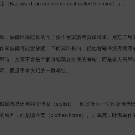
kward ran sentences until reeled the mind）」。
晰，偶爾出現較長的句子便不會讓讀者負擔過重。別忘了馬克．吐
作家偶爾可能會放縱一下而寫出長句，但他會確保沒有遲滯
畢時，文章不會是半個身軀藏在水底的海蛇，而是眾人高舉
眾，而是手拿火炬的一群暴徒。
爾都是出色的文體家（stylist）。他談論另一位作家時指
馬匹，而是曬衣架（clothes-horse）。」馬克．吐