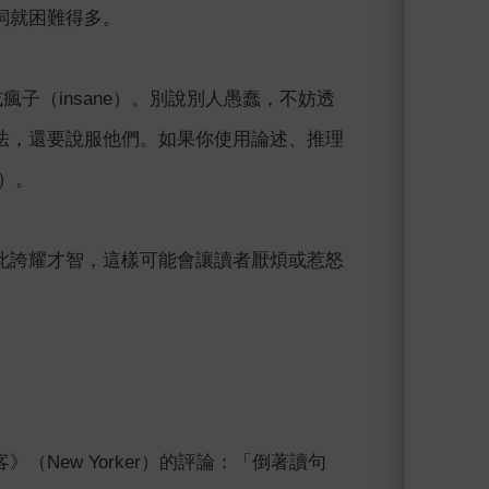
詞就困難得多。
瘋子（insane）。別說別人愚蠢，不妨透
法，還要說服他們。如果你使用論述、推理
d）。
此誇耀才智，這樣可能會讓讀者厭煩或惹怒
New Yorker）的評論：「倒著讀句