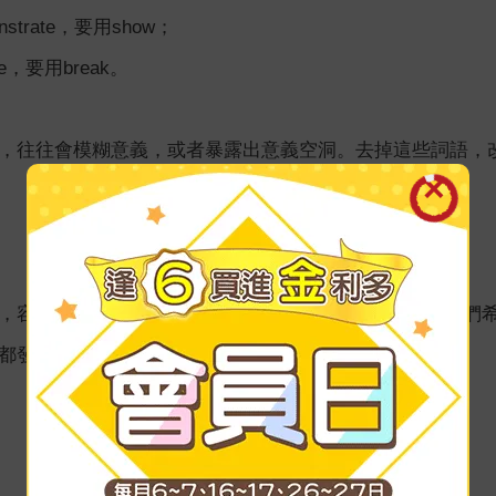
trate，要用show；
e，要用break。
，往往會模糊意義，或者暴露出意義空洞。去掉這些詞語，
，容易被其他的雜誌或報紙（或手機的App）所吸引。我們
都發揮作用。