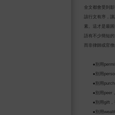
全文都會受到影
該行文有序，讓
素。這才是最困
語有不少簡短的
而非律師或官僚
●別用permit
●別用person
●別用purch
●別用peer，要
●別用gift，要
●別用wealth