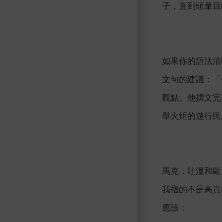
子，直到頭暈目眩（Bac
如果你的語法清
文句的建議：「
觀點。他撰文完
舉火炬的遊行民
馬克．吐溫和歐威
我指的不是高貴的
應該：