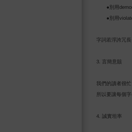
●別用demons
●別用violat
字詞若浮誇冗長
3. 言簡意賅
我們的讀者很忙
所以要讓每個字
4. 誠實坦率