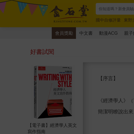
國中自修評量
東野
唯紅花綻放
奧德賽
會員獎勵
中文書
動漫ACG
親子
好書試閱
【序言】
《經濟學人》（
簡潔明瞭說出來。
【電子書】經濟學人英文
寫作指南