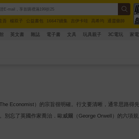
圭吾
楊双子
公益書包
16647續集
吉伊卡哇
高希均
通靈藥師
路邊攤新作
馬斯克
玩具總動員5
超慢跑
館
英文書
雜誌
電子書
文具
玩具親子
3C電玩
家
The Economist）的宗旨很明確。行文要清晰，通常思
別忘了英國作家喬治．歐威爾（George Orwell）的六項