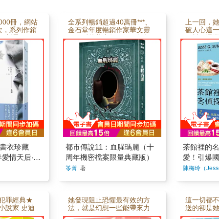
000冊，網站
全系列暢銷超過40萬冊***、
上一回，
00次，系列作銷
金石堂年度暢銷作家華文靈
破人心這
制霸***‧**‧
異天后笭菁十年間每一年每
好料，還
榜 暖淚系青
一本皆上榜暢銷系列作品都
挑戰直播
羽 繼《看見
市傳說十周年機密檔案限量
的薇拉姨
流沙》、
典藏版請注意:機密檔案裡的
格，前作
新加筆黑暗純
都市傳說，極度危險，由靈
「解謎俱
 我們因命運
異調查員303笭菁深入探查，
次薇拉面
貼近彼此祕密
且加入撰寫番外篇，與原故
罪組織，
段緣分的未
事延伸或有相關，檔案勿洩
具，戰鬥
不宣…… ღ
漏！機密檔案11《血腥瑪
掌握流量
的日子》已
麗》鏡子、蠟燭、口訣，想
群，號召
ღ首刷加贈：
要召喚「血腥瑪麗」完成願
超級暢銷
片（※首刷
望？那要有決心！會死的決
人》更刺激
ღ收錄限定番
心！S高中辦校慶活動，感染
Tube、IG
後〉、〈冬
「夏天教」的都市傳說狂熱
圈人人讚不
書衣珍藏
都市傳說11：血腥瑪麗（十
茶館裡的
ღ書衣精挑細
者，集合了「紅衣小女孩、
歐普拉影
搭配瑞典赤
樓下的男人、瑪莉娃娃、隙
書手L、余
春愛情天后‧晨
周年機密檔案限量典藏版）
愛！引爆
外皆美
間女……」一堆都市傳說，
天、Alic
暗純愛系列
萬則好評
笭菁
著
陳梅玲（Jesse 
——————
將其實體化為「驚奇屋」，
推薦💡薇
人》續作
們一生中僅
讓所有人體驗泣不成聲的驚
到手，這
 第一次相
嚇感。當然夏玄允等四元老
料，她還有
的滑雪場，
絕不會錯過當VIP的機會，蒞
錦海鮮炒
犯罪經典★
她發現阻止恐懼最有效的方
這一切都
為傷患的我
臨指導。而就在天花板吊著
局，讓一
小說家 史迪
法，就是幻想一些能帶來力
送的卻是
開朗、活潑健
胸口插刀的布娃娃、裂嘴女
自己人。2
作他，把犯
量的事物，於是她閉上眼
全面反擊
似倒楣的旅
拿著剪刀追人、在慘紅燈光
茶給年輕