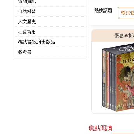
電腦資訊
熱搜話題
自然科普
暢銷
人文歷史
社會哲思
優惠66折
考試書/政府出版品
參考書
焦點閱讀