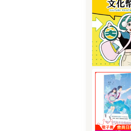
上，面臨牢獄之
進更多讀者
產危機……二十
下一本該讀
公司調查員莎蘭
削、刺青處處、
店員的推薦
卻擁有高超詭譎
與調查能力。但
一個令人捨
負看似完美受害
來恐怕會十分堪
事。
疑似小島密室的
個權貴家族的黑
場小記者對抗資
之戰，一段受害
之路，交織成這
的小說。全書處
人拍案叫絕。★
部曲」獲獎紀錄
下兩屆北歐最佳
「玻璃鑰匙獎」
大獎最佳首作美
店年度十大編輯
讀者年度選書之
犯罪小說獎 全
部會員票選年度
時報》年度百大
大國家成人小說
冠軍銀河英國圖
罪驚悚小說全歐
OP 1台灣高中