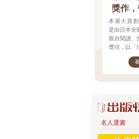
晰完整，而非誰
獎作，
們一再面臨險峻
有脆弱悲情，卻
尊嚴。她們心底
閱
本屋大賞創
不是我。不動輒
的愚蠢錯誤背鍋
是由日本全
別人的罪行來審
男人憎恨我，我
親自閱讀、
齊觀的反擊，而
獎項，以「
自己。這樣的筆
閱讀的分秒，或
想推薦給讀
些情節，都一再
巴胺，為我保存
核心。 不
中持續前行的意
─摘自吳曉樂導
論家評選，
法獵物：破舊皮
書店現場與
環、身刺青、毫
位。因此她的選
得獎作品也
─自己的問題自
二歲的瑞典產業
銷書，並改
在生日當天，照
幅匿名寄來的裱
或動畫。除
令他情緒潰堤地
般部門，也
來…… 四十三
名人選書
年》雜誌發行人
門與發掘部
特，一向以揭發
職志，這次卻栽
與值得重新
ani西裝的卑鄙