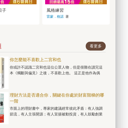
盛世的出版傳奇，
其境的故事情節、難以置信
烹調出一場美食盛
暢銷書榜超過十
的世界和獨特的人物塑造。
書單》薇拉嗜好打
日子
風格練習
破億！ 在瑞
絕對是寰宇又一傑作，值得
的行事風格，穩步
3人就擁有1本
加到我的最愛清單上！——A
雷蒙．格諾
著
情節。故事生動活
的女孩》 在丹
mazon讀者，Axel V.
對薇拉的下一個案
小說銷售程度僅次
。──《出版者週
》 在美國，這
與溫情兼具的頂級
例空降紐約時報、
──《BookPag
銷書榜的北歐小
笑邊哭。備好面紙
，同時攻占**
，準備一口氣讀到
題
看更多
、**排行榜冠軍★
《Book Riot》充
評★ 我像個孩子
溫情與懸疑，再度
福與激動的心情讀
有哪樁謀殺案，是
你怎麼能不喜歡上二宮和也
部曲，真是太棒
的。──《西雅圖
書默默安慰了我
你或許不認識二宮和也這位公眾人物，但是很難在讀完這
前作《茶館裡的嫌
在這個不完美的世
迷人。──《波士
本《獨斷與偏見》之後，不喜歡上他。 這正是他作為偶
非所有珍貴的價值
》薇拉可愛又令人
像，之所以成為「日本國民偶像」的真正魅力所在。 提到
。歡迎進入文學的
書讀起來令人欣
二宮和也，大多數的人會先聯想到《嵐》，那個橫跨日本
莎蘭德！ ──馬利
丹佛郵報》幽默與
加斯．尤薩（諾貝
世代、幾乎定義了一個流行文化時代的偶像團體。然而，
……薇拉的書迷們
主） 我承認我的
理財方法是否適合你，關鍵在你處於財富階梯的哪
浸在爆笑連連的劇
本書並不試圖重現那份光芒，反而還刻意將其收起。作為
雜，既興奮又悲
拉一起冒險。──
一階
演員與創作者，二宮和也的才華早已被無數的作品證明；
我知道這將是最後
雜誌》星級評論❥讀
而在《獨斷與偏見》中，他選擇退到更內在的位置，以作
到這種興奮的心
市面上的理財書中，專家的建議經常彼此矛盾：有人強調
★★★★★♥ 「薇
令人驚喜的可能是
家的身分，當人生來到中年而立的階段，以一位思考者的
幾年來遇過最棒的
節流，有人主張開源；有人宣揚被動投資，有人鼓勵創業
的結尾完全沒有留
。她強悍、善良、
姿態，誠實地書寫自己。 在本書中，他放下了「明星」這
致富。這些觀點看似衝突，又都言之成理，讓讀者越看越
決的線索。讀者的
聰明絕頂！」♥
層華麗的保護色，改以選擇文字的方式與讀者對話。全書
困惑。 《持續買進》作者、資料科學家／投資專家二刀流
已經獲得解決。真
像是一部電影！角