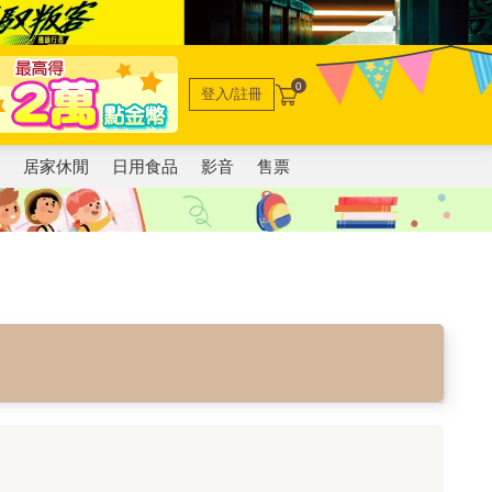
0
登入/註冊
電
居家休閒
日用食品
影音
售票