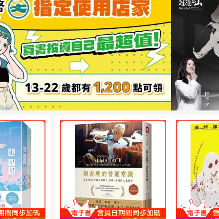
災與信用破
者？為什麼她的言論跟反應
嗎？他的
視野。 不知道
案凶手公
四歲的保全
始終沒有得到最基本的傾
的危機？
人，並以
什麼時，跟著書
德，身材瘦
聽？──摘自吳曉樂導讀☆☆
又會有何
嫌犯全數
性情乖僻，
沒讀過「千禧三部曲」之
向惡勢力
人酒酣耳
，往往就能遇見
的電腦技能
前，你絕不知道小說可以寫
隆維斯特
地宣布：
若有人想欺
成這樣☆創造閱讀盛世的出
心，討回
一起調查一
不得闔上的好故
者的她，未
版傳奇，攻占全球暢銷書榜
生！從個
釐清死因
慮……一樁
超過十年，銷量破億！
聞，從祕
圈，一邊
謀殺案，一
在瑞典，平均每3人就擁有1
鋒，所有
片更新動
暗歷史，一
本《龍紋身的女孩》 在
爆千禧三
茶館命案
本家的正義
丹麥，這套小說銷售程度僅
局。☆☆
謎俱樂部
女子的復仇
次於《聖經》 在美國，
是困難的
線索。豈
部精采絕倫
這是史無前例空降紐約時
投靠哪一
入，她招
處驚奇，令
報、亞馬遜暢銷書榜的北歐
叩問是：
險，甚至
☆ 「千禧三
小說 在台灣，同時攻占**
價值服務
繼《茶館
 ☆★兩度奪
*、金石堂、**排行榜冠軍★
德跟布隆
後，印尼
犯罪小說
☆ 「千禧三部曲」獲獎紀錄
點，即使
次帶來感
美國安東尼
☆★兩度奪下兩屆北歐最佳
但他們內
讓「地表
國亞馬遜書
犯罪小說「玻璃鑰匙獎」美
最基本的
拉，在充
選書亞馬遜
國安東尼大獎最佳首作美國
工具……
代，識破
冠瑞典最佳
亞馬遜書店年度十大編輯選
我越來越
讚薇拉睿
瑞典讀書俱樂
書亞馬遜讀者年度選書之冠
逝，我漸
明，讓人
大書《紐約
瑞典最佳犯罪小說獎 全瑞典
睿智又不
迫不及待。
選書歐洲七
讀書俱樂部會員票選年度大
的針砭與
薇拉用心
年度暢銷總
書《紐約時報》年度百大選
典，也及於
滿溫情；
書獎年度犯
書歐洲七大國家成人小說年
自吳曉樂導
說也揭露
洲暢銷作家T
度暢銷總冠軍銀河英國圖書
「千禧三
代價。──
職百校師長推
獎年度犯罪驚悚小說全歐洲
不知道小
級評論作