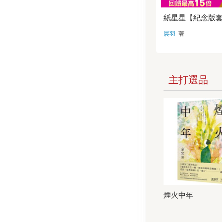
薦「驚悚推理，
彩」瑞典每日新
紙星星【紀念版
度最大文化輸出
如此說莎蘭德 ☆
晨羽
著
文學的不朽殿堂
──馬利歐．巴
（諾貝爾文學獎
蘭德出現在現實
是令人難忘的一
聰明、暴力、我
主打選品
是位技巧高超的
人同時對她感到
與羨慕，是一位
女主角。有時想
人真是不公平，
得很精緻、有些
做，但祂很認真
這位作家。而正
事說得太好了，
他趕快回天堂說
聽。 ──吳念真
者把一個具有叛
對周遭、對命運
待遇永不妥協的
絲絲入扣，讓讀
煙火中年
她所受到的對待
膺，更對她的復
快！ ──范立