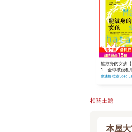
罪小說寫成了「
途，多了一些歡
象」讓「莎蘭德
相遇，是在台東
世代都想詮釋的
宿， 一對上眼
繼瑞典三部曲電
我了，因為我也
奇好萊塢電影之
都不願說破，只
與《王冠》團隊
期而遇的過客。
影集，以當代背
面，妳主動找上
德的故事！★☆
我在有限的時間
全新導讀「千禧
地， 條件是，
★ ☆新版紙張輕
要再相認。 各
快閱讀無負擔☆
們，相遇在錯誤
禧三部曲」之前
把這段緣分放在
道小說可以寫成
覺得彼此會有什
龍紋身的女孩【
閱讀盛世的出版
過，正因為以後
全球暢銷書榜超
1．全球破億犯
集， 我們才能
量破億！ 在
享個人的、私密
史迪格‧拉森Stieg La
每3人就擁有1
是不是也有點捨
女孩》 在丹
這段緣分的終點
說熱銷程度僅次
見時決定， 我
在美國，這
遊戲規則，不由
空降紐約時報、
近…… ＊相關
相關主題
書榜的北歐小
見雪的日子》、
灣，同時攻占***
《兄妹》
排行榜冠軍☆☆
棒的女性小說人
管外表嬌小瘦弱
險。──史蒂芬
本屋大
森筆下的女性角