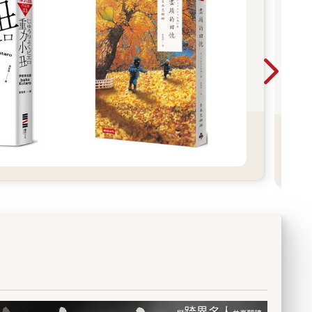
─余小芳（暨南大
——✴✴✴——山神（布蘭
單了！對象正是上
時而賦予慰藉。然則，有吉
好會顧問）★看完
登．山德森）想對書迷說：
瑟琳娜警官。儘管
佐和子溫柔地告訴讀者，能
只能說真是太驚嘆
我真誠地相信，書只有被閱
變很圓滿，但薇拉
夠理解美之真諦的，終究是
禧三部曲」肯定會
讀過才有生命。即使沒有人
滿足，她還有一個
溫暖的人心。」 ［誠摯推
上留下一席之地。
讀，我也會持續寫作——這
如果能再有一樁謀
薦］ 蔡康永│作家 詹宏志│作
直搗蜂窩的女
就是我——我會茁壯成長，
腦……(咦?!)終
家 翁煌德│《無影無蹤》主
是飛車從最高峰直
因為我深知這些故事正因各
發現一名焦急尋找
筆․影評人․策展人 郭怡汝│
驚心動魄又最驚險
位而變得鮮活。故事是一種
的年輕女子，更在
不務正業的博物館吧 陳玉勳
刻，非常完美而又
特殊的藝術，尤其當它被寫
裡幫忙照顧貓之
│《大濛》導演 葉怡蘭│飲食
的一套小說！錯過
下來時。每個人對故事及其
小心」在兒子女友
生活作家‧《Yilan美食生活玩
的理由都不能原諒
中人物的想像都會略有不同
翻到警方的卷宗，
家》網站主人 ［跨世代讀者
范立達（新媒體從
——但人人都會在上面刻上
神祕網紅剛剛離奇
好評］ ․這本書我買了兩次，
特堡的醫院來了兩
自己的印記，讓它成為屬於
「他」正是女子宣
第一次借給好多人，書變得
──一個是被通緝
你的獨有作品。在這一切發
蹤的友人。只是此
爛爛的，所以又買一本新的
莎蘭德，她頭部中
生之前——直到我腦中的夢
、社群帳號、警方
回來讀，想不到還是這麼好
立刻動手術；另一
想在你們心中成為真實（即
以不同姓名稱呼
看，就跟「活字」一樣，這
蘭德用斧頭重擊的
使是短暫的）——我不認為
在社群平台上，
本書的字句真的彷彿活了起
千科。 全身動
故事已經完成。所以，這本
著人人稱羨的生
來。青瓷接下來的去向也令
又受到警方嚴密監
書是你們的，當你們讀過它
奢華派對、坐擁私
人好奇。 ․即使是現代的年輕
德，面對的不只是
們之際。非常感謝你們為我
等「他」的屍體從
人，讀了也會覺得好看、沒
死地的札拉千科，
的作品和寰宇賦予了生命。
撈起來後，警方卻
有時代隔閡的一本書。 ․閱讀
罪名，以及希望她
——✴✴✴——讀者熱評如
他」真實的身分。
時會發現「喔～這是哪一篇
密組織。她將如何
潮：我享受這本書的每一
參加的網紅派對
出現過的那個人！」忍不住
、進行復仇計畫？
頁！山德森不斷帶來令人驚
有真正認識「他」
猜想「青瓷在這篇故事會從
隆維斯特正在撰寫
喜的新世界和文化，給了書
位死者究竟是誰？
哪裡出現呢？」，增添了趣
撼動瑞典政府與國
迷更多有關寰宇的洞察，這
人生究竟藏了多少
味！ ․有許多讓人忍不住笑出
揭密文章。他真有
是一個很棒的獎勵！——Am
名偵探薇拉決定親
來的場景與對話，色彩豐富
後黑手現出原形
azon讀者，Lior Zerbib這是
運用獨門的「謀殺
的故事。 ․小說中熟年夫妻的