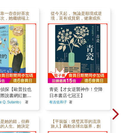
她靠一壺壺好茶攻
從今天起， 無論是順境或逆
一次，她繼續端上
境，富有或貧窮，健康或疾
潛入網紅圈，甚至
病， 這只青瓷，都將成為你
辦案？！好管閒事
人生的見證…… ★看完絕對
母，升級辦案規
想找人討論的故事！ ★2011
原班人馬大集合，
年改版重出至今，熱銷近百
樂部」再登場！這
萬冊。 ★空降日本書店七冠
對的是更危險的犯
王！ 熊澤書店第1名 丸善淳
她得自製防身工
久堂書店第1名 紀伊國屋書店
力破表的她，學會
第1名 三省堂書店第1名 Boo
密碼、深入線上社
k First第1名 有隣堂第1名 未
網友作夥破案～★
來屋書店第1名 一只無名陶藝
書《茶館裡的嫌疑
家燒製的透亮青瓷， 竟默默
有勁的續作★You
串連起13段人生，見證了13
、TikTok說書網紅
個家庭的悲喜， 而青瓷一次
絕口★華納影業 ×
次流轉後，才揭曉最驚喜的
名偵探【歐普拉也
青瓷【才女逆襲神作！空降
視版權開發中★推
結局…… 日本才女作家有吉
小芳、畫說有一
佐和子的小說《青瓷》，曾
國際說書網紅數十
日本書店七冠王】
e閱讀手繪札記 好評
絕版多年，2011年獲編輯慧
《茶館裡的嫌疑
Q. Sutanto）
著
有吉佐和子
著
拉等待已久的新案
眼挖掘重新出版，2023年更
】
次除了名茶、好
因人氣作家原田比香盛讚
新招：1. 帶著什
「寫出這樣的小說是我的夢
麵和三杯雞去警
想！」而「逆襲」排行榜，
不是她的錯，但葬
【平裝版：懷璧其罪的流浪
群警察從此把她當
登上日本七家書店冠軍，銷
她的人生。她決定
旅人】轟動全球出版界，創
. 泡上一壺玫瑰花
量近百萬冊！ 小說從無名陶
，要始作俑者付出
下前所未有書市奇蹟作品！Ki
女子米莉，讓她開
藝家的「青瓷」展開，這件