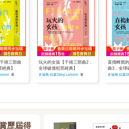
全球文化現
睛，想像汽油的味道……★
代價！★
笑。 第二次
下的斷肢殘臂假人假頭顱四
始想家，
」成為每個
全球暢銷破億犯罪經典★此
★此生必讀
的一間民
處散布之後，突然一具穿著
程。（嫌疑
現象級IP！
生必讀的瑞典小說家 史迪
迪格．拉
，妳一定認出
高中女生制服的「毀容、挖
熱騰騰的
影、大衛‧芬
格．拉森傳世之作他，把犯
犯罪小說
是。 但我們
眼」屍體從天而降，眾所驚
絲，喝下
後，英國Sky
罪小說寫成了「全球文化現
現象」讓
當彼此是不
懼之際，唯有夏玄允和郭岳
認身分。（
正打造全新
象」讓「莎蘭德」成為每個
個世代都想
 第三次見
洋眼睛熠熠有光，聲音聽起
煲仔飯加
景重啟莎蘭
世代都想詮釋的現象級IP！
P！繼瑞典
我， 說能陪
來有點顫抖，興奮到顫抖。
傑，光從
 收錄吳曉樂
繼瑞典三部曲電影、大衛‧芬
衛‧芬奇好
內走遍各
都市傳說再度來臨──她環顧
說出真話。
三部曲」 ☆
奇好萊塢電影之後，英國Sky
國Sky與
未來我們都不
四周，雪白的方型磁磚、七
準備了叫
薄易翻閱‧暢
與《王冠》團隊正打造全新
全新影集
懷心思的我
分滿的紅血浴缸，浴缸上頭
與麻辣烤
沒讀過「千
影集，以當代背景重啟莎蘭
莎蘭德的故
的時機， 沒
還飄著一些頭髮。「冷靜！
飯的神情，
，你絕不知
德的故事！★☆ 吳曉樂全新
全新導讀「
心上，也不
冷靜……」女孩雙手互絞。
泡一杯濃
這樣☆創造
導讀「千禧三部曲」 ☆★
★（收錄
麼未來。 不
她走到陳舊又血跡斑斑的洗
沮喪的角
千禧三部曲
玩火的女孩【千禧三部曲2．
直搗蜂窩
傳奇，攻占
（收錄於《龍紋身的女
孩》） ☆
不會再有交
手台前，鏡子上方的牆壁用
防。7. 
過十年，銷
孩》） ☆新版紙張輕薄易翻
閱‧暢快閱
罪經典】
全球破億犯罪經典】
曲3．全球
毫無負擔地分
紅色顏料寫著：「請召喚三
入網紅派
瑞典，平均
閱‧暢快閱讀無負擔☆★警
搗蜂窩的
的事。 「你
次：Bloody Mary Bloody M
和椒鹽鮮
rsson
著
史迪格‧拉森Stieg Larsson
著
史迪格‧拉森Stie
本《龍紋身的
告！一本令人上癮的驚悚小
頁，很少
不得我？」
ary Bloody Mary」，右手
看又得獎 
麥，這套小
說，嘗到的人都會入迷！──
此具有可
，早已在初
邊的牆刻意寫上凌亂的字
肯定／★202
於《聖經》
《Elle》雜誌 ★《玩火的女
了。這是
們卻屢屢破壞
跡：「絕對不要叫她出
讀者票選
是史無前例
孩》是極少數寫得比第一集
也是千禧
自主地貼
來！」還有一個斗大又驚悚
小說」入圍
亞馬遜暢銷
更好看的續集小說……這是
原因之一。
系列作：《看
的「No！」浴室裡燭火搖
時報》最佳
說 在台
本要讓你大快朵頤的書。──
★從《龍
《流沙》、
曳，她凝視著鏡子裡的自
年愛倫坡獎「L
、金石堂、**
英國《觀察家報》莎蘭德為
《玩火的
己，闔上雙眼，深呼吸後，
Braun 
莎蘭德是最
何淪為全民公敵，必須獨自
覺沒變，
是另一個深呼吸……絞著衣
年Audi
物之一，儘
對抗警方、媒體與幕後黑
隨著時間
角的雙手在顫抖！睜開眼
書」決選
，卻極度危
手？兩名即將為《千禧年》
天終究會
睛，她凝視著自己，然後──
茶館命案
‧金☆☆☆☆拉
雜誌撰寫驚人報導的自由撰
節，然而
賞歷屆得
「Bloody Mary……」她是來
度生意好
色，輪廓清
稿人，以及一名聲譽良好的
卻會永恆
召喚血腥瑪麗的！夏玄允下
家人般的