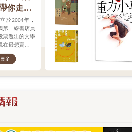
的附屬，她
律師，在家中慘遭謀殺，凶
久不散。─
意識緩緩的轉向在他左手邊
利終於脫
帶你走進
的考驗，或
器上遺留的，竟是莎蘭德的
學推理同
飄浮著的黑色頭髮，極為緩
次辦案的
絲毫不損其
指紋。人真的是她殺的嗎？
這本書，
慢的，他開始抬起他的左
這一切改
雪亮，錯的
她又究竟躲到哪去了呢？還
了！「千
讀盛宴
手……圓形的球狀物緩緩浮
心底仍不
立於2004年，
為男人犯下
會有下一個犧牲者嗎？隨著
在出版史
現，亂髮覆蓋，直到那挺直
小願望──
，不輕易拿
案情挖掘愈深，莎蘭德不為
特別是《
鼻子出現…… 特殊設計都市
殺案讓她動
國第一線書店員
判自己。若
人知的黑暗過往也逐漸揭
孩》，更
傳說機密檔案，以極機密檔
於，薇拉
必還以等量
露……不論真相如何，莎蘭
轉急下最
投票選出的文學
案書籍格式呈現，書寫驚悚
失蹤友人
非因此憎恨
德絕不當一個無助的受害
刺激的時
的都市傳說，封面四邊金框
到提利屋
現在最想賣、最
法，無論是
者，她是復仇天使──她正當
結構完整
詭異圖騰印金，封面中間即
際，「不
日後念及這
的憤怒，將降臨到那些傷害
它，再多
是都市傳說的黑影，做「感
公事包裡
者的一本書」為
為我注入多
她的人身上。她寧可被打死
自己！──
溫」模式，需要搓熱，才能
得知有名
看更多
在現實世界
也不受任何委屈。而且，她
業員） 約
顯影出都市傳說本體，若隱
死亡，而
同於由作家或評
志跟勇氣。─
有仇必報。☆☆當讀者看完
名重傷病患
若現、若影若顯，完全體驗
稱已經失
讀☆☆她是合
《龍紋身的女孩》，或將以
的殺人犯
本屋大賞更貼近
都市傳說的危險度！（都市
人的友人
衣、眉穿
為莎蘭德跟布隆維斯特這對
彈，需要
傳說讀得越多次，都市傳說
卷宗全都
讀者口味，許多
無社會地
搭檔要開始大展身手，調查
個是被莎
的一切將越清晰）
「他」。
擇一如既往─
各種矚目疑難的案件，翻開
老人札拉
「他」過
在獲獎後成為暢
己解決！八十
《玩火的女孩》，才察覺拉
彈不得、
活，出沒
鉅子范耶爾
森層級一口氣拉升到國家，
控的莎蘭
人飛機。
編為電影、戲劇
例收到了一
他執筆如刃，直指瑞典在冷
想致她於
海灣被打
框壓花，卻
戰時期的祕密警察制度，隨
還有謀殺
了日本小說的一
查不出「
哭了起
著時代演進，有簇新的調
消失的祕
薇拉受邀
設有翻譯小說部
歲的《千禧
整，但也有驅之不散的濫權
突破重圍
上，也沒
布隆維斯
以及腐化。為什麼足智多謀
同時，布
的人。這
門，讓海外佳作
企業醜聞為
的莎蘭德在國家檔案裡是一
一篇即將
「他」的
在一個穿Arm
個必須由他人監護的、有危
家根本的
張面具？
被看見的作品走
股市投機客手
害社會之虞的精神疾病患
本事讓幕
自出馬，