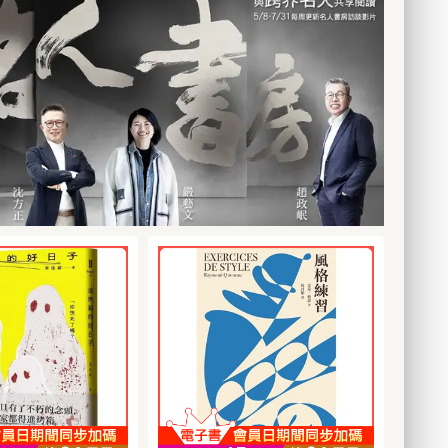
調查會引來什麼樣
個致命有趣的故事！不僅引
式」鎖定三名嫌疑
真實對話，有放棄也有互相
莎蘭德與他的關係
人入勝又節奏飛快，如果你
邀約晚餐為名，把
包容，令人反思。 ․以青瓷連
進展呢？且看絕不
喜歡懸疑、道德困境，想探
請到家中，再趁眾
結的人生樣貌，登場人物彷
妥協的莎蘭德與布
索極端環境如何塑造整個文
熱之際，不動聲色
彿是身邊的人那般親近，宛
，直搗祕密的核
明，強烈推薦這本必看！
今晚，大家要跟她
如身歷其境。 ․輾轉的青瓷描
公道與自己的人
——Amazon讀者，Kyle Rec
樁謀殺案──為了
繪出各種人生，期待著下一
人復仇到國家醜
ord這是一部偉大的世界觀建
，薇拉深入網紅
個擁有它的人又會遇到什麼
密行動到法庭交
構小說，角色令人驚嘆地複
查案，一邊學著拍
有趣的事。 ․閱讀感受非常舒
伏筆在此匯聚，引
雜，結局難以預測。你將會
態，並集結上一次
服非常好的一本書，有川端
部曲最震撼的終
意識到如果多留心一點，應
的嫌疑人組成「解
康成作品感受到的細膩與人
書中每一個決定都
該就能看出它的走向，但話
」，號召網友提供
情。 ․沒有驚天動地的劇情，
，這不單純是你要
說回來，當你如此沉浸在故
料，隨著調查愈深
卻讓人忍不住想一篇接一篇
個陣營，更核心的
事中時，怎麼能想得到某個
來的威脅也愈發凶
讀下去。 ․人生同時伴隨著幽
你一生中要為哪個
重要的細節呢？——Amazon
危及她的性命……
默與悲哀，人總是這麼的膚
？我想這也是莎蘭
讀者，scratch62史詩級作
裡的嫌疑人》之
淺、可憐，又可愛。有吉佐
維斯特最大的共同
品！動作場面豐富，刻畫有
華裔作家陳梅玲再
和子真的好厲害，給了我非
遊走在法律邊緣，
力道，人物躍然紙上，推薦
人又好笑的續集。
常滿足的閱讀體驗。
心仍維持著對他人
給所有寰宇粉絲。我自己完
最強私家偵探」薇
尊重：不把人視為
全無法放下這本書！一如既
滿謊言的社群時
隨著我年歲漸長，
往，山德森描繪了一個你的
真相。❥國際媒體盛
傷懷於拉森的猝
想像力可以像浪人一樣漫遊
智風趣、個性鮮
漸明白我們失去了
的新世界。超酷、超超超有
對她的下一次冒險
失魅力的聲音，他
趣！——Amazon讀者，Telr
──《紐約時報》
預言，適用於瑞
ao山德森像往常一樣讓我大
建立的另類家庭充
全體人類。──摘
吃一驚。浪人了解這個星
另一方面，這部小
讀☆☆ 沒讀過
球、人類和魔法的方式讓我
虛假關係要付出的
部曲」之前，你絕
牢牢記住書中每一個字。這
《科克斯書評》星
說可以寫成這樣☆
本書令人興奮地融合了身臨
者再度端上薇拉推