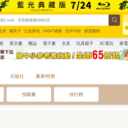
圭吾
楊双子
公益書包
16647續集
吉伊卡哇
通靈藥師
路邊攤新作
馬斯克
玩具總動員5
超慢跑
館
英文書
雜誌
電子書
文具
玩具親子
3C電玩
家
出版社
書展/特惠
預購書
排行榜