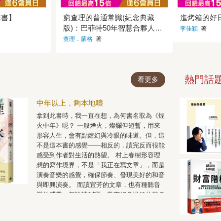
這些可精
暢銷作家TOP 1台灣高中職
創造閱讀
理饗宴，
聞譽為「年
百校師長推薦「驚悚推理，
攻占全球
宴。──《
套書】
窮查理的普通常識(紀念典藏
進烤箱的好
」★☆ 他們
這些可精彩」瑞典每日新聞
年，銷量
探又直爽
版)：巴菲特50年智慧合夥人查
★ 歡迎進入
譽為「年度最大文化輸出」
典，平均每
李佳穎
著
推進小說
，莎蘭德！
★☆ 我們都愛莎蘭德 ☆★國
《龍紋身
理．蒙格的人生哲學
潑，令人
查理．蒙格
著
爾加斯．尤薩
際知名作家史蒂芬．金、麥
麥，這套
子翹首以待
得主） 若莎
可．康納利、薇兒．麥克德
於《聖經
刊》幽默
生活中，將
米、李．查德、麥可．翁達
是史無前
輕推理佳作。
位女孩。她
傑、米涅．渥特絲、諾貝爾
亞馬遜暢
e》讓人邊
行我素，還
獎得主尤薩……小野、吳念
說 在台灣
和一杯茶
熱門話
看更多
女駭客，讓
真、柯一正、王浩威、殷
*、金石堂
天亮吧！──
同情、關心
琪、南方朔、范立達、詹宏
各界讚嘆好
滿幽默、
非常特別的
志、光禹、譚光磊、臥斧、
般帶著幸
印證：沒
中年以上，夠本地嚐
想，上帝造
劉進興、黃國華、張大魯、
完千禧三
薇拉搞不定
把有些人做
冬陽、杜鵑窩人、藍霄、余
了！這套
拿到此書時，我一直在想，為何書名取為《煙
時報》與
人就隨便做
小芳、顏九笙、Fran、WC看
們：或許
疑人》同樣
火中年》呢？ 一般煙火，燦爛但短暫，用來
地造了拉森
看……讚嘆推薦★☆ Millenni
界裡，並
頓環球報
形容人生，會有點虛幻與冷眼的味道。但，這
因為他的故
um Trilogy 千禧三部曲 ☆★
都流失了
抓狂，本
不是這本書的感覺——相反的，讀完反而很能
所以上帝要
史迪格．拉森傳世之作來自
不朽殿堂，
喜。──《
故事給祂
瑞典，史無前例攻占全球暢
歐．巴爾
感受到作者對生活的熱望。 村上春樹形容理
溫情兼具
（導演） 作
銷書榜，屢創紀錄的完美小
爾文學獎得
將再度沉
想的寫作境界，不是「我正在寫文章」，而是
逆個性，且
說，正待您品嘗《龍紋身的
心情很複
情，跟著薇
演奏音樂的感覺，確保節奏、發現美好的和音
、對不公平
女孩》MÄN SOM HATAR KV
傷，因為
《圖書館
與即興演奏。 而讀宜芳的文章，也有種聽音
女孩刻畫得
INNOR莎蘭德登場震撼之
一次感受
者五星好評
者都不禁為
作！失蹤少女、豪門祕密、
情……最
樂的感覺。無論讀到哪，常有好多悅耳的菜名
拉是我這
而義憤填
連環罪案，跨越四十年的調
這第三集
小說主角
像小音符一樣不時跑出來，有酸甜五柳枝魚、
仇而大聲稱
查，兩個格格不入的靈魂，
下懸而未
愛管閒事又
緬甸酸菜魚湯、高粱酒醃越瓜料理、蔥?鯽
達（新媒體從業
聯手揭開人性最黑暗的深
許多疑問
「讀起來