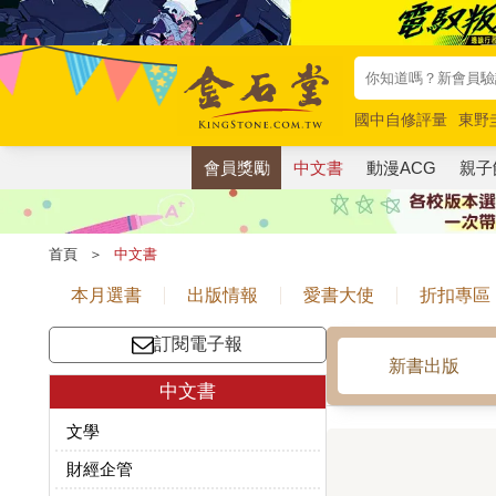
國中自修評量
東野
唯紅花綻放
奧德賽
會員獎勵
中文書
動漫ACG
親子
首頁
＞
中文書
本月選書
出版情報
愛書大使
折扣專區
訂閱電子報
新書出版
中文書
文學
財經企管