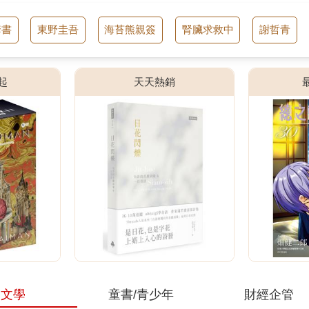
套書
東野圭吾
海苔熊親簽
腎臟求救中
謝哲青
起
天天熱銷
文學
童書/青少年
財經企管