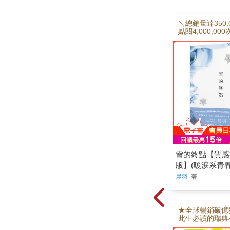
＼總銷量達350,
點閱4,000,0
量達30,000冊／ 
金石堂銷售排行
春愛情天后‧晨
雪的日子》、《
《兄妹》， 全
愛系列最終曲！
相遇， 成了最
的盟友， 但這
來，你我都心照
系列作《看見雪
售出影視版權 
冬日微光珍藏卡
後即無贈品） 
外〈冬天結束之
雪的終點【質感
天開始之前〉 
選凝雪映畫紙，
版】(暖淚系青
牛皮紙內封，內
羽，全新加筆黑
晨羽
著
——————♥︎
最終曲！)
說好了，這是我
有一次的相遇。
遇，是在馬德里
★全球暢銷破億
一場車禍，讓同
此生必讀的瑞典
們相識。 樂觀
格．拉森傳世之
談的妳，讓我看