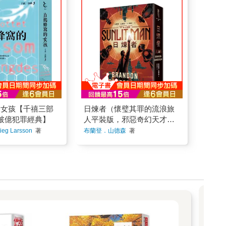
全球破億犯罪經典
ckstarter集資平臺史上破四
向薇拉說出移民歷
起初不受重視的作品，意外
的瑞典小說家 史
千萬美金高標紀錄！CNN、C
人1號）3. 塞一碗
進入百貨公司販售、被人餽
森傳世之作他，把
NBC、CBS、USA TODAY、
排骨湯給網紅艾姆
贈、遭偷盜……情節驚喜流
寫成了「全球文化
衛報、紐約時報爭相報導雨
之後不自覺放鬆招
轉，串連起形形色色的人
「莎蘭德」成為每
果獎得主布蘭登．山德森超
嫌疑人2號）4. 被
生，也見證了各種家庭和職
詮釋的現象級I
凡驚豔震撼全球祕密計畫★
脆皮燒肉收買的提
場的苦惱、幸福與細膩的人
三部曲電影、大
★來自他界的寰宇時空亡命
吃相就能看出他將
情冷暖。青瓷以獨特的｢靈魂
萊塢電影之後，英
之徒，即將與時間賽跑，引
（嫌疑人3號）5.
之窗｣，默默觀察著一切，無
《王冠》團隊正打造
爆有史以來最分秒必爭、熾
化雞、紅燒五花肉
論是蠢蠢浮動的內心或外在
，以當代背景重啟
熱致命的戰爭！★★持續逃
鯉魚，觀察眾人吃
世界的變化，經歷十餘年
事！★☆ 吳曉樂
跑。與殘酷無情的夜旅兵團
猜出嫌疑人。6.
後，這只青瓷，又將有何歸
千禧三部曲」 ☆
拉開距離，已是浪人奉行多
郁香甜的奶茶，讓
宿？ 2023年以降，這部小說
於《龍紋身的女
年的上策。他在寰宇各個世
色在茶香中卸下心
幾乎席捲了日本書市及大眾
的女孩【千禧三部
日煉者（懷璧其罪的流浪旅
新版紙張輕薄易翻
界之間跳躍，總是領先追兵
帶三層提盒塔的菜潛
生活。NHK電視台為此製作
讀無負擔☆★《直
一、兩步。然而此刻浪人的
破億犯罪經典】
人平裝版，邪惡奇幻天才大
對，靠中式叉燒肉
了有吉佐和子作家特輯，使
女孩》超過六百
能量已近乎耗竭，再也逃不
魷征服全場。＼好
全國書店收到蜂擁而至的訂
神超凡驚豔震撼全球祕密計
g Larsson
著
布蘭登．山德森
著
人能讓每一頁都如
動，受困於頌星────這個只
薇拉阿姨備受獎項
單，名人紛紛分享讀書心
畫）
讀性，但拉森辦到
要有誰暫時停下腳步，就會
5年 Goodreads
得，社群上熱烈討論這本
個了不起的成就，
被它殺死的星球。他在逃離
獎「最愛推理懸疑
「既不可思議又有趣的小
三部曲如此成功的
熔盡岩石的日出之火時，不
★2025年《紐約
說」，精闢的觀察與犀利又
──《瑞典日報》
由自主捲入一名冷血暴君以
推理小說★2026
不失詼諧的筆力，現在讀來
紋身的女孩》、
及英勇反抗軍之間的衝突。
ilian Jackson
毫不褪色！ 收錄日本原版書
女孩》至本書，感
假如反抗失敗，若非烈日焚
紀念獎」入圍★2026
末導讀‧生活散文家平松洋子
只是更有氣魄……
身死個痛快……就是一輩子
e獎「最佳推理有聲
深入剖析小說之美： 「青瓷
的逝去，我們有一
淪為沒有思考能力的奴隸。
入圍❥關於故事偵破
的色澤可謂無懈可擊，儘管
遺忘小說中的細
在昔日因果的折磨之下，浪
後，薇拉的茶館一
溫潤，卻也帶有一絲壓迫
閱讀的震撼與繚繞
人不僅必須為生存而戰────
轉，身邊圍繞著如
感。瓷器肌理所透出的那分
地烙印在心底，久
也要拚死拯救自己的靈魂。
朋友，而且兒子提
冷峻，時而直指人性弱點，