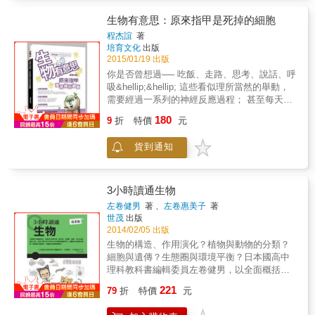
細胞的祖先那兒一點一滴演化而來的。 微生物
致死率五成，和中世紀黑死病相同；二個月
也有另外一面，這些隱形的小傢伙不全是善
後，伊波拉在薩伊捲土重來，幾天之內，就奪
生物有意思：原來指甲是死掉的細胞
類。 有些病菌就是喜歡找碴，給我們帶來各種
去九成病人的性命。1989年，美國雷斯頓一間
程杰誼
著
疾病。 這場人菌大戰已打了好幾萬年， 隨著科
猴子飼養所再出現新型伊波拉，猴子大量死
培育文化
出版
學與醫療的進步，戰況也愈演愈烈。 人類好不
亡，但並未感染人類。在那之後，伊波拉仍持
2015/01/19 出版
容易在二十世紀發現了抗生素，取得優勢， 但
續繁衍、變種，至今未歇。 為追溯1989年在雷
你是否曾想過── 吃飯、走路、思考、說話、呼
微生物緊接著就發展出抗藥性來對付。 究竟我
斯頓造成猴子大量死亡的伊波拉爆發事件，作
吸&hellip;&hellip; 這些看似理所當然的舉動，
們有沒有辦法戰勝微生物？書中有獨到的見
者爬梳大量文獻、訪談當年與早先曾接觸伊波
需要經過一系列的神經反應過程； 甚至每天必
解。 隨著對微生物愈來愈了解，我們漸漸進入
拉病例的醫師與研究者，並親赴最可能為伊波
須進行的排泄活動，也要經歷無數次的生理反
與微生物合夥的新關係， 利用它們的技能來解
180
拉源頭的中非基藤岩洞，將70至80年代遽然出
9
折
特價
元
應過程。 & 你是否曾想過── 從茂密的熱帶雨
決種種難題， 例如治療與預防疾病、餵養愈來
現、又旋即消失的幾次伊波拉爆發事件予以串
林，到冰天雪地的南北極； 從蔚藍的海洋湖
愈龐大的人口、清理汙染的環境。 然而，在開
連，構成了一部了解伊波拉疫情發展，生動而
貨到通知
泊，到乾旱的沙漠戈壁， 植物為什麼能夠在各
發利用微生物之際， 我們也必須以無比的智慧
可信的紀錄。
地奇蹟似的生長？ & 你是否曾想過── 假如世
拿捏好分寸， 和這群小東西保持和諧平衡的共
界上沒有了動物，那麼人類的生活會是如何？
生關係。 想知道這個世界是怎麼運作的， 生命
科學家們始終不停地在探索生物界的奧祕， 即
3小時讀通生物
又是如何從單細胞演變得如此繽紛複雜嗎？ 我
便如此，神奇的大自然還是存在許多未解之
們怎樣對待微生物，關係著人類與地球的未
左卷健男
著 、
左卷惠美子
著
謎， 彷彿是大自然在跟我們開了個巨大的玩
來。 請繼續瞧瞧《觀念生物學3、4》吧！
世茂
出版
笑：讓我們不停地探索、不停地發現。 & 阿強
2014/02/05 出版
的爸爸是位微生物學家，平時，阿強總喜歡聽
生物的構造、作用演化？植物與動物的分類？
爸爸講一些關於微生物的知識。 & 今天是週
細胞與遺傳？生態圈與環境平衡？日本國高中
末，爸爸帶阿強出去玩了一上午，在路上，阿
理科教科書編輯委員左卷健男，以全面概括的
強無意中從一張紙上發現了「葡萄糖」之類的
架構，漫畫和圖解的方式，介紹普通生物學，
221
字樣。 & 爸爸靈機一動，就告訴阿強說：「你
79
折
特價
元
讓讀者能在短時間內，重新了解生物的基礎知
平時就挑食，你知道嗎？細菌也會『挑食』
識。 & 本書是針對三種人所寫，第一種是因為
啊！」 & 「細菌也會『挑食』？爸爸，你快說