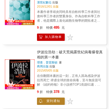
億年。 今天的世界充滿物種的多樣性， 但演化
漢世紀數位
出版
仍保留著生命起源的蛛絲馬跡，供人們去探
2016/12/01 出版
索。 現在，甩掉枯燥難記的構造名詞， 拋開
本書作者李靖炎同時具有自軟科學工作者與社
「界、門、綱、目、科、屬、種」的複雜分
會科學工作者的雙重身份。作為自軟科學工作
類， 請扭轉你的視野，和我們一起踏上這條貫
者，他是國際上進化細胞生物學的開拓者之
通生命奧祕的大道。 從最微小的細菌到最複雜
一，主要從事細胞核的進化起源問題研究的開
的人類，全部被16種共通的模式貫穿， 任憑生
495
9
折
特價
元
創。在社會科學的研究上，作者對‘革命馬克思
物世界再怎樣繽紛多樣，全都在這些共通模式
主義’進行了分析研究與揚棄發展，自成一家之
下一視同仁。 這就是《觀念生物學1、2》要傳
加入購物車
言。作者是大陸前《炎黃春秋》雜誌的核心撰
達的核心觀念。 書中隨處可見豐富的想像力以
稿人之一。作者的一生處於社會的大動盪與大
及新鮮多汁的比喻， 搭配上精緻、俏皮的插
發展的時代，不可避免地具有一些傳奇性的色
畫。 讓我們更加了解生命如何運作，讚嘆大自
彩。本書不僅記述了他本人和他的同輩人在各
伊波拉浩劫：破天荒揭露世紀病毒爆發真
然的美麗！ 《觀念生物學3、4》 ●生物學家、
個時期的親身經歷，並且從歷史唯物主義的角
相的第一本書
畫家、科學作家、媒體傳播人聯手出擊 ●圖文
度對中國大陸改革開放前的各個時期進行了分
並茂，帶你探索神祕的微生物世界 ●頂尖高中
理查．普雷斯頓
著
析評論。本書對作者出國考察參加學術會議在
推薦閱讀書單、大學生物課程指定教材 在遍覽
商周出版
出版
歐洲、非洲、日本的一些特殊的見聞，也同樣
了貫穿生物世界的16種模式之後， 現在，請你
2015/05/05 出版
進行了分析評論。本書記述了作者在細胞的進
踏入鏡中世界， 造訪地球上最微小卻最充滿生
在你翻開本書的這一刻，正有人因為感染伊波
化起源問題上探索真理的艱難曲折的歷程。作
命力的隱形居民&mdash;&mdash;微生物。 其
拉而死亡 肆虐全球的致命病毒，至今無疫苗可
者還實事求是地記述了自己在社會主義問題上
實，我們能活在這世界上，都多虧了微生物的
解 《紐約時報》非小說榜TOP1長踞61週．電
探索真理的艱難緩慢的歷程（第十九章），並
幫忙。 微生物是推動碳、氮、氧等物質循環的
影《危機總動員》改編原著 史上對伊波拉最全
且對自己的長期探索所得進行了比較全面的總
378
9
折
特價
元
幕後功臣， 也是把所有生命連結成複雜網絡所
面、最深入、最震撼人心的追蹤，暢銷二十年
結（第二十章）。
必需的「黏膠」。 說它們是地球生物圈的守護
科普經典全新中譯本 1967年，一種前所未見的
貨到通知
神，一點也不為過！ 這些小傢伙也是所有生物
絲狀病毒現身於德國馬堡，造成數人身亡。
的老祖宗， 當今生物的多樣性， 都是從它們單
1976年，屬於同科的伊波拉在非洲蘇丹爆發，