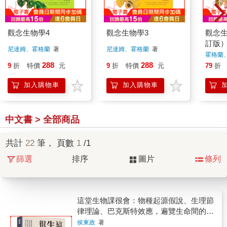
觀念生物學4
觀念生物學3
觀念生
訂版
尼達姆、霍格蘭
著
尼達姆、霍格蘭
著
霍格蘭
288
288
9
折
特價
元
9
折
特價
元
79
折
加入購物車
加入購物車
中文書 > 全部商品
共計
22
筆， 頁數
1
/1
篩選
排序
圖片
條列
這堂生物課很會：物種起源假說、生理節
律理論、巴克斯特效應，遍覽生命間的萬
種風情，成為生物課上的冷知識富翁！
侯東政
著