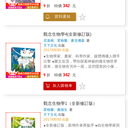
在，請你踏入鏡中世界， 造訪地球上最微小卻
342
9
折
特價
元
最充滿生命力的隱形居民&mdash;&mdash;微
生物。 其實，我們能活在這世界上，都多虧了
貨到通知
微生物的幫忙。 微生物是推動碳、氮、氧等物
質循環的幕後功臣， 也是把所有生命連結成複
雜網絡所必需的「黏膠」。 說它們是地球生物
圈的守護神，一點也不為過！ 這些小傢伙也是
觀念生物學4(全新修訂版)
所有生物的老祖宗， 當今生物的多樣性， 都是
尼達姆、霍格蘭、麥克佛森
著
從它們單細胞的祖先那兒一點一滴演化而來
天下文化
出版
的。 想知道這個世界是怎麼運作的， 生命又是
2017/06/30 出版
如何從單細胞演變得如此繽紛複雜嗎？ 請繼續
●生物學家、畫家、科學作家、媒體傳播人聯手
瞧瞧《觀念生物學3》吧！
出擊 ●圖文並茂，帶你探索神祕的微生物世界
原來，微生物有另外一面，這些隱形的小傢伙
不全是善類。 有些病菌就是喜歡找碴，給我們
342
9
折
特價
元
帶來各種疾病。 這場人菌大戰已打了好幾萬
年， 隨著科學與醫療的進步，戰況也愈演愈
加入購物車
烈。 人類好不容易在二十世紀發現了抗生素，
取得優勢， 但微生物緊接著就發展出抗藥性來
對付。 究竟我們有沒有辦法戰勝微生物？書中
有獨到的見解。 隨著對微生物愈來愈了解，我
觀念生物學1（全新修訂版）
們漸漸進入與微生物合夥的新關係， 利用它們
霍格蘭、竇德生
著
的技能來解決種種難題， 例如治療與預防疾
天下文化
出版
病、餵養愈來愈龐大的人口、清理汙染的環
2017/06/30 出版
境。 然而，在開發利用微生物之際， 我們也必
●全新修訂版，新增作者再版序 ●由生物學家與