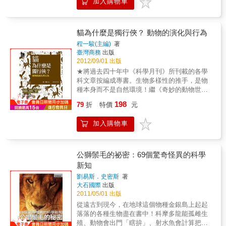
加入購物車
工作或學業等需求，希望在短時間內重新學會
說是怎麼回事？」阿強迫不及待地問。 & 親愛
生物基礎知識的成人。二是希望在短時間內復
的讀者，你知道這是為什麼嗎？
習中學生物的國、高中生。三是希望可以事先
預習中學生物概要的學生。 & 《3小時讀通生
貓為什麼是獨行俠？ 動物的演化與行為
物學》可以幫助你在短時間內，重新學習到生
程一駿(主編)
著
物學的基礎知識，以進階學習更高程度的知
臺灣商務
出版
識。本書在維持知識整體性的同時，也精心篩
2012/09/01 出版
選真正重要的基礎知識，並以這些基礎知識為
★將過去四十年中《科學月刊》所刊載的各學
骨幹，加入補充說明，希望讀者能夠學得迅速
科文章按編成專書。生物多樣性的推手，是物
又均衡，每一章平均只要30分鐘便能吸收！ &
種本身而不是自然環境！繼《奇妙的動物世
第１章 植物的構造、作用、生活
界》後再度探討動物的演化及行為在物種演化
198
&&&&&&& 第２章 植物的種類與歷史&&&
79
折
特價
元
中十分奇妙的一點是，生物多樣性遠大於自然
第３章 動物的生活與身體構造&&& 第４
環境的變異，這代表生物多樣性的推手，是物
章 動物的種類與歷史&&& 第５章 生物
加入購物車
種本身而不是自然環境。這也引發了人們對於
繁殖與細胞發生&&&&&&& 第６章 生物的
物種行為及演化研究的興趣，唯有在了解動物
遺傳&&&&&&& 第７章 生物與環境 第８
的各種行為及演化的機制後，我們才能進一步
章 生物的演化&&&&&&& 第９章 生命
的確定生態系的運作情形，及制定適當的保育
公獅鬃毛的祕密：69個驚奇怪異的科學
的歷史&&&&&&& 第１０章 人類的出現
及經營管理之策略。全球環境變遷是目前一個
新知
很夯的議題，而動物如何藉由改變自己的行
劉易斯．史密斯
著
為，以至於演化出適應新環境的物種，將是決
大石國際
出版
定牠是否能在下一個世代中，繼續活躍在這個
2011/05/01 出版
地球上的要件。本書是繼《奇妙的動物世界》
從遠古到現今，在地球這個物種金銀島上起起
之後，將有關動物的演化及行為之文章收集成
落落的各種生物盡在書中！科摩多龍能孤雌生
冊，編排的方式是先談動物的演化，好讓讀者
殖、動物會出門「瞎拚」、射水魚會計算把獵
對生物多樣性變遷，有一概括性的瞭解，然後