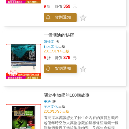
物打下水時的水量、鋸針蟻的大顎咬合速度高
再進入迷人的動物行為世界，讓讀者一窺動物
359
9
折
特價
元
達時速233公里、會變色的蛇，這些只是動物學
如何利用現有的環境資源，達到最佳的生存效
家們觀察到的，自然界古怪秘密的一小部分而
果。在演化篇的前半部，先談物種的演化及無
貨到通知
已。板球的球棒跟無尾熊的繁殖究竟有什麼關
脊椎動物如何進入陸地世界，後面半部則討論
連？公獅的鬃毛真的是母獅挑選配偶時的線
到動物之間的演化及適應環境的變遷。在動物
索？動物行為學家幫我們解開困惑。有種遠古
行為篇的部分，則是先討論動物如何利用現有
海怪的門牙咬合力是暴龍的四倍？！恐龍會挖
一個潮池的秘密
的環境資源，之後則是論及動物如何利用求偶
地洞！古代的蜜蜂是肉食動物？考古學家發掘
的行為，達到傳宗接代的目的。然後談到動物
陳楊文
著
出一連串的古代秘史。基因改造在現實生活中
行人文化
出版
的學習及群社行為，最後回到海洋，討論動物
可以如何應用？DNA解析會告訴我們哪些事
2011/01/14 出版
與最重要的自然環境—洋流間的關係，以及最
實？海膽的腳（管足）上居然有跟視覺相關的
大的哺乳類動物與人類之互動情形。
378
9
折
特價
元
基因！原來真的有「肥胖基因」，讓某些人天
生易胖，也有些基因讓人長壽又聰敏！遺傳學
貨到通知
距離我們已不再遙遠！ 本書特色從天文學到動
物學，【科學輕鬆讀】系列收集了最迷人的科
學新發現。透過簡單的文字與豐富的圖片，讓
您上知天文下知地理、輕輕鬆鬆成為科學達
人！鬃毛多的公獅反而不受母獅青睞？公黑猩
關於生物學的100個故事
猩其實迷戀熟女？板球的球棒跟無尾熊的繁殖
究竟有什麼關連？改變身上斑點的豹？這麼多
王浩
著
宇河文化
出版
的疑問，以及許多其他的奧秘，都因科學家們
2010/10/26 出版
的努力而逐漸被解決與揭露。《公獅鬃毛的秘
密》揭露 69 篇生物新知，從動物行為、新物
看完這本書讓您更了解生命內在的實質意義跨
種、基因到古生物，作者用深入淺出的文字說
越億年時空放大萬物微觀的世界像望遠鏡一樣
著一篇篇有趣的生物新聞，搭配第一手的照
對整個世界了然於胸生物學，又稱生命科學或