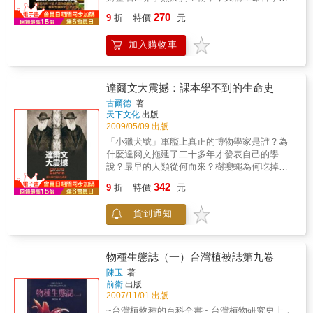
片，每一篇都讓人嘖嘖稱奇！
是生物科學，是研究生命物質各個層次的結
270
9
折
特價
元
構、功能、行為、發育、起源、進化規律及與
環境之間相互關係的經驗科學。當你閱讀了書
加入購物車
中的100個生物學故事，瞭解了100個生物學問
題，相信您會更加珍惜上帝賜予我們的精彩人
生。本書是生物世界的示範視窗和解說員，將
帶領您跨越幾億年的時空，沿著各種生物的生
達爾文大震撼：課本學不到的生命史
命軌跡，去品味細胞的魔力，真菌的奇幻，植
古爾德
著
物的多姿，動物的精靈，以及大自然中千變萬
天下文化
出版
化的生命傳說，盡述世界的無窮奧妙。
2009/05/09 出版
「小獵犬號」軍艦上真正的博物學家是誰？為
什麼達爾文拖延了二十多年才發表自己的學
說？最早的人類從何而來？樹癭蠅為何吃掉自
己的媽媽？竹子為什麼一百二十年才開一次
342
9
折
特價
元
花？地球上的生物，真的到了寒武紀，才突然
大量出現？為了維護既得利益，有多少事情假
貨到通知
科學之名而行？這些探討人類演變、特殊生命
現象、地球歷史，以及科學與社會政治的關係
等問題，原來都可以用達爾文的演化思想來貫
穿。本書以恣意揮灑、妙趣橫生的文筆，為達
物種生態誌（一）台灣植被誌第九卷
爾文理論的本質作了一番澄清，我們更由此經
陳玉
著
歷一趟豐富的知性之旅。
前衛
出版
2007/11/01 出版
~台灣植物種的百科全書~ 台灣植物研究史上，