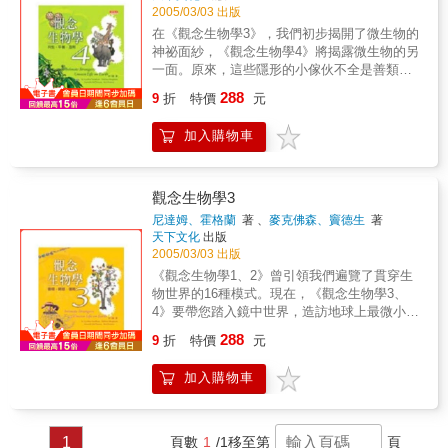
2005/03/03 出版
五卷：鐵杉林帶（上、下） TFC6第六卷：闊葉
在《觀念生物學3》，我們初步揭開了微生物的
林（一）南橫專冊 闊葉林（二）（上、下）
神祕面紗，《觀念生物學4》將揭露微生物的另
TFC7第七卷：海岸植被帶 TFC8第八卷：地區
一面。原來，這些隱形的小傢伙不全是善類。
植被專論（一）大甲鎮植被 TFC9第九卷：物種
有些病菌就是喜歡找碴，給我們帶來各種疾
生態誌（一） [本系列一般性特色] 1.以台灣土
288
9
折
特價
元
病。這場人菌大戰已打了好幾萬年，隨著科學
地為主體，闡述台灣自然新史觀。 2.台灣第一
與醫療的進步，戰況也愈演愈烈。人類好不容
本植被誌，系統化全盤論述台灣各大生態帶。
加入購物車
易在二十世紀發現了抗生素，取得優勢，但微
3.結合二十世紀以來，台灣的土地科學研究經
生物緊接著就發展出抗藥性來對付。究竟我們
驗，開展本土研究新領域。 4.第一手本土研究
有沒有辦法戰勝微生物？《觀念生物學4》有獨
經驗，嚴謹執著，時空格局龐大，實體描述，
到的見解。隨著對微生物愈來愈了解，我們漸
細膩入?。 5.結合科學與人文，貫串古今研究，
觀念生物學3
漸進入與微生物合夥的新關係，利用它們的技
為台灣文化注入新的自然基因。 [本系列學術性
尼達姆、霍格蘭
著 、
麥克佛森、竇德生
著
能來解決種種難題，例如治療與預防疾病、餵
特色] 1.第一本從台灣島地體形成，談到現今生
天下文化
出版
養愈來愈龐大的人口、清理汙染的環境。然
界演化的專書。 2.第一本系統整合化的台灣植
2005/03/03 出版
而，在開發利用微生物之際，我們也必須以無
被誌。 3.第一個提出植被帶正進行上遷的論
《觀念生物學1、2》曾引領我們遍覽了貫穿生
比的智慧拿捏好分寸，和這群小東西保持和諧
著，更包括諸多台灣生態研究的新見解。 4.真
物世界的16種模式。現在，《觀念生物學3、
平衡的共生關係。我們怎樣對待微生物，關係
正徹底消化日本人五十年在台灣研究菁華的植
4》要帶您踏入鏡中世界，造訪地球上最微小卻
著人類與地球的未來。
物生態研究報告 5.深富科學求真的批判性，開
最充滿生命力的隱形居民--微生物。其實，我們
288
創台灣植物研究的新生機。 6.提供台灣今後生
9
折
特價
元
能活在這世界上，都多虧了微生物的幫忙。微
態保育的本土資訊與經驗。
生物是推動碳、氮、氧等物質循環的幕後功
加入購物車
臣，也是把所有生命連結成複雜網絡所必需的
「黏膠」。說它們是地球生物圈的守護神，一
點也不為過！這些小傢伙也是所有生物的老祖
宗，當今生物的多樣性，都是從它們單細胞的
1
頁數
1
/1
移至第
頁