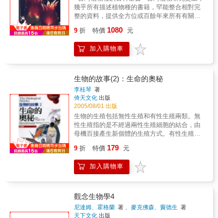
幾乎所有描述植物種的書籍，罕能整合相對完
整的資料，提供全方位或百餘年來所有有關於
該植物的內涵，讀者可以將歷來所有敘述植物
1080
9
折
特價
元
種的書籍，全部拿來作比較，便可瞭解。 本書
針對台灣植物種，盡可能從發現始源、學名變
加入購物車
遷、形態、生態、空間分佈、物種與環境的相
關、植物社會歸屬、木材、林業應用、藥用、
特定用途、與野生動物的相關、物候、演替、
演化、生理生態等等，乃至與人類風俗文化、
生物的故事(2)：生命的奧秘
生活的相關，夥同作者已知該物種在台灣研究
李桂琴
著
史上所有的內容，嘗試作百科全書型的整合性
倚天文化
出版
撰寫，期能開創植物描述的新典範。 由於過往
2005/08/01 出版
欠缺此等書籍，乃特別賦予新名詞，謂之「物
生物的生殖包括無性生殖和有性生殖兩類。無
種生態誌」，如此的物種介紹，無論植物分類
性生殖指的是不經過兩性生殖細胞的結合，由
學、生態學、園藝、景觀、保育、水土保持、
母機百接產生新個體的生殖方式。有性生殖是
解說教育、生物教學、諸多相關學科的研究與
指經過兩性生殖細胞的結合產生台子由台子發
179
應用、文學、鄉土文化、人類學探討……，舉
9
折
特價
元
育成新個機的生殖方式。
凡與台灣植物有所牽扯者，皆可參考、引用。
至於作者本身對台灣植物的瞭解程度，套用
加入購物車
《金剛般若波羅密經》的邏輯，作者了知植
物，即非了知，是名了知！ [台灣自然史]系列
《台灣植被誌》 TFC1第一卷：總論及植被帶概
觀念生物學4
論 TFC2第二卷：高山植被帶與高山植物（上、
尼達姆、霍格蘭
著 、
麥克佛森、竇德生
著
下） TFC3第三卷：亞高山冷杉林帶與高地草原
天下文化
出版
（上、下） TFC4第四卷：檜木霧林帶 TFC5第