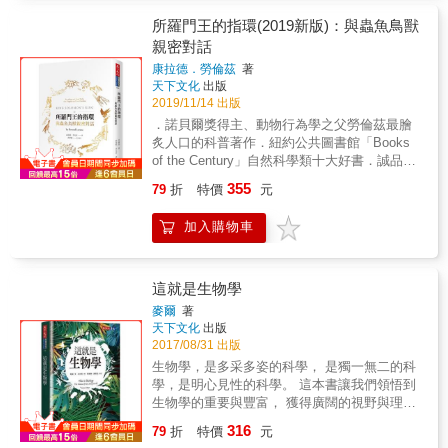
的「太陽系內的生物探測」、 第2部（第3章和
脅， 大象習性的說法也渲染上神祕的色彩， 使
第4章）的「太陽系外的生物探測」介紹各個主
所羅門王的指環(2019新版)：與蟲魚鳥獸
得大象墓園的傳說充滿謎團！ ▎誰說草木無
題的詳細內容。 & 其中本書將重點著墨─今後
親密對話
情？植物也懂察言觀色！ 音樂實驗發現，植物
10～20年預期將有巨大進展的「太陽系外生物
並非冷酷無情！ 它們對音樂有不同的喜好，
康拉德．勞倫茲
著
探測」。 其實在太陽系的「鄰居」星系，也可
如： 古典樂幫助藤蔓茁壯成長； 搖滾樂卻讓它
天下文化
出版
能存在生命喔！ &
們退避三舍。 它們也能感受到痛苦和害怕！ 當
2019/11/14 出版
葉子被燙傷或感知到刺耳噪音時， 植物會在測
．諾貝爾獎得主、動物行為學之父勞倫茲最膾
試機器上發出類似痛苦呻吟的信號。 若部分結
炙人口的科普著作．紐約公共圖書館「Books
構遭受損害時，這些反應則更加強烈
of the Century」自然科學類十大好書．誠品書
&mdash;&mdash; 就像人類受傷後的疼痛反應
店《一生的讀書計畫》推薦照我看來，所羅門
355
79
折
特價
元
一樣！ 植物也會被照顧者的情感和態度影響！
王需要用到魔戒才能和動物交談，未免太遜
樂觀的照顧者會使植物長得又快又好； 而悲傷
了。活潑潑的生命完全無須藉助魔法，便能對
加入購物車
的情緒則可能使它們無精打采。 本書特色 「生
我們述說至美至真的故事。--勞倫茲傳說中，所
物」是門既神祕卻又離不開日常生活，與人們
羅門王有一只魔法戒指，戴上它就可以跟動物
息息相關的領域。本書以深入淺出的敘述方式
對話，不過動物行為學大師勞倫茲卻說，他不
帶領讀者了解相關知識，從達爾文的物種起
靠魔戒也有辦法聽懂動物所說的話。渡鴉擔心
這就是生物學
源，到恐龍滅絕說；由基因改造植物，到微生
飼主的安危，用獨有的叫聲呼喚；愛上人類的
麥爾
著
物食品製作。內容涵蓋生物起源與演化、人體
穴烏，殷勤的把小蟲塞進人嘴；雁鵝號召同伴
天下文化
出版
生命、動植物世界和微生物等，選材新穎豐
一齊飛行的「鏗鏘鏗」叫聲；狗兒睜著雙眼愕
2017/08/31 出版
富，令人直呼過癮！
愕的望著，祈求主人帶牠出門，或是不勞主人
生物學，是多采多姿的科學， 是獨一無二的科
吩咐，便咬了可厭的人的屁股……勞倫茲透過
學，是明心見性的科學。 這本書讓我們領悟到
本書告訴我們，只要讓動物以最自然的方式生
生物學的重要與豐富， 獲得廣闊的視野與理念
活，再用愛心和耐心與牠們相處，就能看出、
架構， 並清楚自己在生物世界的起源與地位，
316
聽出動物的語言。
79
折
特價
元
以及人類對自然的責任。 ◎顏聖紘、程樹德 &