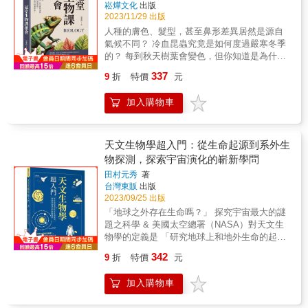
崧燁文化
出版
2023/11/29 出版
人種的膚色、髮型，甚至鼻形差異居然是源自
氣候不同？ 冷血昆蟲究竟是如何度過嚴寒冬季
的？ 每到秋天樹葉會變色，但你知道是為什麼
嗎？ 生物王國無奇不有， 司空見慣的生命當中
337
9
折
特價
元
埋藏著大大的奧祕！ ▎睡冰箱可以延年益壽？
專家這麼說&hellip;&hellip; 長壽學提供了一個
加入購物車
有趣的視角， 即每個人都擁有特定的「生存
能」， 一旦釋放完畢，生命也就宣告結束！ 寒
帶環境中的人們之所以能夠長壽， 部分原因是
低溫使生存能減緩釋放的速度。 若能將人類體
天文生物學超入門：從生命起源到系外生
溫降低攝氏2到3.5度， 壽命可能延長至一百五
物探測，探索宇宙演化的嶄新學問
十歲，甚至更長！ 美國科學家甚至設計一種
田村元秀
著
「特製冷房」裝置， 可將人體體溫降至攝氏15
台灣東販
出版
度左右！ 儘管效果有待證實， 但許多人對這種
2023/09/25 出版
「睡冰箱長壽法」充滿信心！ ▎大象也有公
「地球之外存在生命嗎？」 探究宇宙最大的謎
墓？被重重疑雲環繞的大象墓園 傳說，大象會
題之科學 & 美國太空總署（NASA）對天文生
在臨死前尋找祕密的墓地！ 牠們不但能預知自
物學的定義是 「研究地球上和地外生命的起
己的死期， 還會在生命臨近尾聲時尋找所屬群
源、演化、分佈、未來的學問」。 包含地球在
落的象塚。 「大象墓園」是否真實存在？ 有科
342
9
折
特價
元
內，只要跟「宇宙」和「生命」有關的東西都
學家認為象群會集體埋葬死亡的成員； 也有動
被涵蓋其中。 & 在序章，我們將介紹天文生物
物學家從演化角度解釋這種「殯葬」行為。 儘
加入購物車
學最新的熱門話題，俯瞰整個天文生物學的全
管眾說紛紜，但因缺少有利資料佐證， 至今仍
貌。 接著，我們會在第1部（第1章和第1章）
是未解之謎。 由於受到偷獵和象牙貿易的威