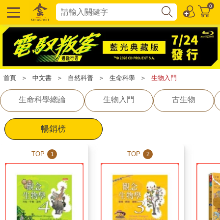
0
首頁
＞
中文書
＞
自然科普
＞
生命科學
＞
生物入門
生命科學總論
生物入門
古生物
暢銷榜
TOP
TOP
1
2