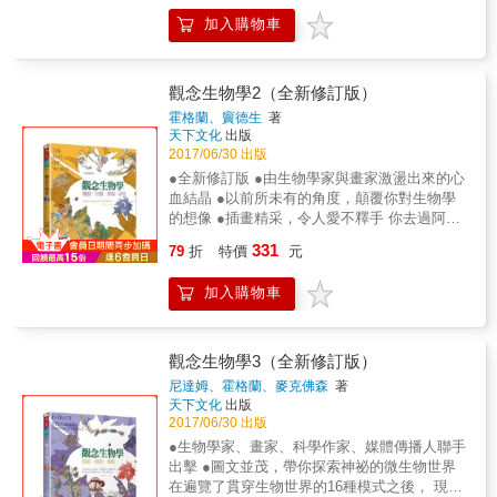
專文導讀 ◎《中國時報》開卷版 &一週好書推
加入購物車
薦 麥爾是達爾文以來最偉大的演化生物學家，
他為生物物種寫下定義，他開創系統分類學，
奠定現代演化綜合理論。 這位當代生物學巨擘
站在知識的高峰， 把自身投注於摯愛主題的畢
觀念生物學2（全新修訂版）
生思索，傾囊相授。 他朝生物學汪洋撒下大
霍格蘭、竇德生
著
網， 將科學哲學、生物學發展史、生物學研究
天下文化
出版
領域等問題，一網打盡。 透過嚴謹的論述、透
2017/06/30 出版
徹的洞見、博引的舉證， 帶領我們遍覽由生理
●全新修訂版 ●由生物學家與畫家激盪出來的心
學、細胞學、分類學、 形態學、發生學、演化
血結晶 ●以前所未有的角度，顛覆你對生物學
學、生態學等學門構成的生物學版圖。 書中的
的想像 ●插畫精采，令人愛不釋手 你去過阿羅
觀點與見解，提供我們重新思考生命問題的新
瑪多娜專賣店嗎？ 那裡賣的甜甜圈不僅口味眾
331
起點， 這是一位百歲生物學家留下來的一部浩
79
折
特價
元
多，有椰子、楓糖、藍莓、杏仁等， 還敘說著
瀚的生物學生命史。 （原書名：《看！這就是
DNA如何解碼成蛋白質的故事。 讓一屋子的猴
生物學》）
加入購物車
子隨意亂敲電腦打字鍵盤， 有沒有可能突然出
現一首莎士比亞的十四行詩呢？ 生命究竟有沒
有可能偶然發生？ 生命是一個又一個的迴路，
周而復始，循環不已。 生命從一到多，由簡到
觀念生物學3（全新修訂版）
繁，一路悠悠走過漫長的40億年。 今天的世界
尼達姆、霍格蘭、麥克佛森
著
充滿物種的多樣性， 但演化仍保留著生命起源
天下文化
出版
的蛛絲馬跡，供人們去探索。 現在，甩掉枯燥
2017/06/30 出版
難記的構造名詞， 拋開「界、門、綱、目、
●生物學家、畫家、科學作家、媒體傳播人聯手
科、屬、種」的複雜分類， 請扭轉你的視野，
出擊 ●圖文並茂，帶你探索神祕的微生物世界
和我們一起踏上這條貫通生命奧祕的大道。
在遍覽了貫穿生物世界的16種模式之後， 現