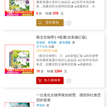
須以無比的智慧拿捏好分寸， 和這群小東西保
畫家激盪出來的心血結晶 ●以前所未有的角
持和諧平衡的共生關係。 我們怎樣對待微生
度，顛覆你對生物學的想像 ●插畫精采，令人
物，關係著人類與地球的未來。
愛不釋手 你能想像，「高高在上」的你，和微
378
9
折
特價
元
不足道的細菌， 都用著同樣的DNA語言，指揮
生命的運作嗎？ 全世界的甲蟲約有30萬種，儘
貨到通知
管色澤、花紋、圖樣都不同， 但萬變不離其
宗，牠們都有著頭、胸、腹的基本結構， 只是
比例不盡相同。 細菌、玉米、楓樹、青蛙、蜘
蛛、蝙蝠、大象、人類， 看起來是多麼不一樣
觀念生物學1-4套書(全新修訂版)
啊， 但這些生物的細胞內竟然有共通的「能量
尼達姆、霍格蘭、麥克佛森
著
貨幣」， 真是不可思議呢！ 從最微小的細菌到
天下文化
出版
最複雜的人類，全部被16種共通的模式貫穿，
2017/06/30 出版
任憑生物世界再怎樣繽紛多樣，全都在這些共
《觀念生物學1、2》 ●全新修訂版 ●由生物學
通模式下一視同仁。 這就是《觀念生物學1、
家與畫家激盪出來的心血結晶 ●以前所未有的
2》要傳達的核心觀念。 書中隨處可見豐富的
角度，顛覆你對生物學的想像 ●插畫精采，令
想像力以及新鮮多汁的比喻， 搭配上精緻、俏
人愛不釋手 ●頂尖高中推薦閱讀書單、大學生
1264
皮的插畫。 讓我們更加了解生命如何運作，讚
79
折
特價
元
物課程指定教材 你能想像，「高高在上」的
嘆大自然的美麗！
你，和微不足道的細菌， 都用著同樣的DNA語
加入購物車
言，指揮生命的運作嗎？ 細菌、玉米、楓樹、
青蛙、蜘蛛、蝙蝠、大象、人類， 看起來是多
麼不一樣啊， 但這些生物的細胞內竟然有共通
的「能量貨幣」， 真是不可思議呢！ 生命是一
一位進化生物學家的經歷、感悟與社會思
個又一個的迴路，周而復始，循環不已。 生命
想的發展
從一到多，由簡到繁，一路悠悠走過漫長的40
李靖炎
著