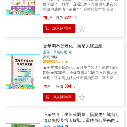
補氣血就是吃八寶粥！ & 氣血虛虧就是看起來
醫師溫暖推薦王馨世醫師 桃園宏其生基診所(生
經35歲了，好孕一直還沒到？每個月好朋友來
達75%的女性，出現嚴重影響生活品質的更年
老，容易早衰的最大問題。 吃藥不是第一選
殖醫學暨試管嬰兒中心)、英國倫敦大學聖巴茲
都讓你感到痛不欲生？年紀輕輕就常常有偏頭
期症狀。一個世紀以前人們多半只能活到60
擇！往往一個人外形體態的變化，是因為體內
醫學院生殖生理學博士（Ph.D.）、前長庚大學
痛的問題？每晚都要數羊才能入眠？弄懂女人
歲；時至今日，人類壽命卻長達90年。女性不
已經有問題發生，能夠改變日常生活中點點滴
277
79
折
特價
元
臨床醫學研究所所長暨教授、前林口長庚醫院
營養學，健康一生，再也不用找醫生 食材營養
僅該致力於人生下半場的抗衰防病，也該理所
滴的不良習慣和不正確的生活觀念，才是養氣
婦產部生殖醫學科教授暨主治醫師李兆麟醫師
與功效‧營養成分速查‧不適症營養處方箋 創
當然地享有健康快樂的人生！ ▌本書特色◇以
血的開始。 本書從中西醫角度，介紹養五臟調
加入購物車
台灣抗衰老再生醫學會理事長周輝政醫師 臺安
造體內加倍驚人の營養力！ 60種超強的食
「更年期前期」為核心破題，強調「月經還在
氣血的方法，最適合女性特殊時期、婦科病、
醫院資深副院長兼策略長、臺安基金會董事長
材力量， 對女人身體產生效果的對症食
也可能已進入過渡期」，補足台灣市場常把所
經絡養顏養生、平時膳食、調養子宮乳房等調
徐明義教授 華育生殖醫學暨婦產科院長 唐雲華
材！ 抗氧化（抗老化）、減肥瘦身→花椰
有症狀一概歸為「更年期」的認知缺口。◇熱
養氣血。 本書依序介紹養五臟調氣血、女性生
醫師 台灣生物等同性荷爾蒙學會（BHAT）創
菜、葡萄、洋蔥、紅蘿蔔、南瓜…… 月經
更年期不是老化，而是大腦重組
潮紅只是更年期症狀的冰山一角，書中將失
理時期調氣血、婦科病的氣血調理、經絡養顏
會理事長張宇琪醫師 台北市立萬芳醫院婦產科
順暢→紅棗、紅豆、紅糖、玫瑰茶…… 有
眠、腦霧、焦慮、疲憊、體態／代謝變化、泌
養生補氣血、巧用食物補氣血、補氣血調養子
麗莎．莫斯柯尼
著
主治醫師蔡景州醫師 台灣更年期醫學會理事長
助於懷孕→核桃、紫菜、海參、菠菜……
尿與親密困擾等「難以串聯的症狀」整理成可
高寶
出版
宮乳房等內容。 ◎精神差表示氣血不足，氣血
歐瀚文醫師 美國A4M抗衰老醫學會大中華分會
做月子的超級食材→鱸魚、雞蛋、黑豆、烏骨
理解的症狀全貌。◇女性健康專科醫師×資深營
2026/02/25 出版
好，衰老不來脂肪不堆積 ◎四季調養氣血，重
執行長盧瑞華醫師 乳房外科專科、北市聯醫中
雞…… 女性豐胸、預防乳癌→酪梨、木
養師雙專業共筆，同時兼顧臨床醫學觀點與飲
點在改掉生活壞習慣，保養從養氣血開始 ◎怎
★更年期不是老化，而是第二次人生巔峰期的
興院區外科部主任蘇怡寧醫師 禾馨醫療創辦人
瓜、雞肉、白木耳…… 紓解壓力、促進睡
食、生活策略，提升可信度之餘，也增加讀者
麼分氣虛、陽虛、痰濕、溼熱四種體質？ ◎吃
開始★2030年，全球有將近10億個女性步入更
（依姓氏筆畫排序）「這本書是寫給每一位在
眠→香蕉、燕麥片、馬鈴薯、百合…… 了
實際執行的可行性。◇以工具書結構在每一末
太快傷身，慢食有益補血 ◎少生氣，不累積疲
年期。這本書提供女性所需的資訊，讓大家帶
更年期感到困惑、焦慮的女性。透過最新科學
解女人營養學，創造體內の自癒力！ 女人
結尾處，提供重點摘要與行動指引（並搭配自
勞和壓力，百病不侵 ◎心悸失眠鼻炎要從心肺
著知識和自信面對停經。所有女性都會希望在
實證，破解荷爾蒙迷思，找回健康自主權。讓
394
必備的維生素與礦物質大集合，缺一不可！
79
折
特價
元
我檢核／追蹤工具）、逐章檢視與練習，適合
調養，憂鬱傷肺氣，會長痘痘 ◎張仲景《傷寒
更年期時，有這本書可以陪伴自己。更年期是
我們一起重新定義更年期，開創人生的嶄新篇
維生素分為脂溶性和水溶性維生素，脂溶
忙碌讀者「快速查找＋立刻執行」。◇透過全
論》最早治心悸心跳過快，按壓手臂穴位立刻
一個動態的神經系統轉變，它以獨特的方式重
章！」──吳佳鴻醫師女性健康的關鍵轉折，妳
性維生素有A、D、E等；水溶性維生素有B群、
人照護視角，不只談身體症狀，也納入睡眠、
加入購物車
紓解 ◎肝腎虛，氣血損，容顏易衰老，減肥瘦
塑女性的大腦，幫助妳重新掌控情緒與身體，
準備好了嗎？破解轟動全球20年的荷爾蒙迷
維生素C，礦物質分為巨量和微量礦物質，巨量
壓力、運動、性與關係等生活面向，讓讀者能
身先補腎 ◎脾虛血色差，藥膳這樣補，脾濕會
實現「更年重生」★紐約時報暢銷書★全球最
思，透過本書，妳將學會：● 身，要懂：認識
礦物質有鈣、鎂、氯、磷、硫等；微量礦物質
用「系統化方式」重建身心節奏。
生黑頭粉刺 ◎膻中穴，防治乳腺增生疾病 ◎子
具影響力的女性科學家★TED Talks知名演講
更年期症狀背後的荷爾蒙變化，掌握健康關
有鐵、銅、氟、鋅等，都是體內不可或缺的重
宮寒冷易不孕，穴道按摩改善宮寒血虧 ◎不長
《更年期如何影響大腦》你知道嗎？燥熱、失
正確飲食，平衡荷爾蒙：擺脫更年期前期
鍵。● 心，要明：突破對荷爾蒙療法的迷思，
要營養素。 膳食纖維是體內環保、美容瘦
痘痘不留疤，抓出氣滯血瘀問題自然好 ◎十二
眠、盜汗、健忘、腦霧、焦慮……這些知名的
情緒失控及惱人症狀，重啟身心平衡的美
做出明智的健康決策。● 行，要早：停經後10
身的最佳小尖兵 膳食纖維能增加大便的體
時辰對照作息，養成生活好習慣 ◎不讓子宮變
更年期症狀，是源自於「大腦」而不是卵巢！
年是黃金治療期，把握時機效果加倍。讓更年
味提案
積，並且可以促進腸胃蠕動，讓排泄通暢，是
皮帕．坎貝爾
著