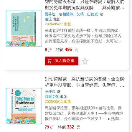
了更年期？ 什麼是熱潮紅？為什麼我反覆泌尿
妳的身體沒有壞，只是在轉變：破解人們
卡住了。 ● 與父母相處不睦或壓抑對母親、伴
道感染，還有偏頭痛跟腸胃問題？ 性生活方
對於更年期的沉默與誤解——與荷爾蒙風
侶的生氣、惱怒情緒，容易引發經痛、巧克力
面，真的有「用進廢退」這回事？該怎麼做才
暴共存的生活、心理、營養全方位照護
囊腫。 ● 情緒本身不是問題，如何去看到、面
夏莎迪．哈柏醫師、艾瑪．巴德威
著
能享受性愛？ 為什麼我想要隱藏自己的身體、
遠流
出版
對並處理才是重點。 ● 乳癌多數起因於伴侶背
慾望、感受，以及幾乎所有的事情？ 「荷爾蒙
2026/05/27 出版
叛或受到他人惡劣對待產生的怨念。 ● 卵巢癌
療法會導致乳癌與一些健康風險」竟是誤導？
除了與伴侶、母親的關係課題有關，總是自我
就跟初經往往翩然造訪一樣，年過35歲的妳，
實情是怎樣？ 更年期最大的健康風險是什麼？
要求嚴格、委屈自己也是原因之一。 ● 我們不
雌激素不可避免地逐步下降；愈早控制住體內
面對種種不適，該如何與醫生溝通？ 要怎麼應
需要別人看到我們的好，而是要去學習看到和
的荷爾蒙風暴，愈能擺脫以下症狀，愈可能取
對職場的年齡歧視？步入空巢期又該如何調適
肯定自己的美好，這是一種習慣，時時刻刻去
回人生主導權！ 更年期與女性健康專科醫師 ×
心態與生活？ 三十六歲那年，正值事業顛峰的
495
9
折
特價
元
學習真實的欣賞、接納和看到自己。 ● 身體為
資深營養師 聯手，把混亂的更年期症狀伴隨而
娜歐蜜・華茲從馬不停蹄的工作抽身，準備生
我們承載許多，要好好珍惜身體，不要用他人
來的焦灼不安，梳理成妳也做得到的日常改善
兒育女，沒想到醫生向她宣布噩耗：「你即將
加入購物車
的眼光來評價自己的身體。 ● 每個人都要有說
方案。與更年期共存，讓停經前後的人生──活
進入更年期。」全球大約有十億名女性處於更
「不」的能力，才不會需要透過疾病等外力來
得更好、吃得更健康。 失眠｜腦霧｜夜間盜汗
年期，其中有不少人承受著種種不適：健忘、
拒絕別人。 ● 愛與被愛是一種自然的能量流
｜焦慮易怒｜疲憊｜體重增加｜腹部脂肪｜關
掉髮、盜汗、失眠、熱潮紅、皮膚乾癢以及荷
動，和一個人夠不夠好，從來就沒有絕對的關
節疼痛｜掉髮｜陰道乾澀｜性趣低落｜泌尿困
別怕荷爾蒙，妳抗衰防病的關鍵：全面解
爾蒙失調等等，然而更年期長年帶有汙名，許
係。 ● 好好疼惜那個倔強、不認輸、滿腹委
擾｜骨質疏鬆｜糖尿病｜心血管疾病｜失智症
析更年期症狀、心血管健康、失智症、骨
多醫生不願深談，患者常感孤立無援
屈、缺乏自信，又要求完美的小女孩；好好擁
｜憂鬱症 ⟣⟣⟣將自己擺在人生第一位吧！
&mdash;&mdash;娜歐蜜也是如此。在跌跌撞
質疏鬆、心理健康、乳癌迷思
吳佳鴻
著
抱那個從小到大都沒有被好好愛過的自己。 ●
⟢⟢⟢二十幾歲時投入職場，三十幾歲建立家
撞地四處就醫與求教之後，她決定將自己經歷
時報文化
出版
每個人都可以學習怎麼愛自己，不必等著別人
庭，四十幾歲開始面臨更年期的過渡期，雖然
過的驚嚇，轉化為一份送給所有女性的禮物。
2025/03/11 出版
來愛。 ● 關愛自己、給自己溫暖，擁抱並呵護
月經仍然規律報到，各項症狀卻已經悄悄開
這不只是一本談論生理變化的醫學書籍，更是
專業醫學證實，更年期症狀90％都能改善。讓
自己，許多暖心時刻都可以自給自足。 & ◎幫
始。更困難的是──情況忽好忽壞，導致女性猶
一部坦率、溫暖且充滿力量的生命日誌，書中
妳找回自己，迎接健康新人生！──生活中的煩
助能量流動，療癒身心的日常練習（內頁附圖
豫不決、消極、迷茫或反應遲鈍，並且質疑自
耙梳了許多更年期醫療的發展、整理相關領域
惱與挑戰，是否總讓妳坐立難安？──● 熱潮紅
解及示範影片QR Code） ● 心能量練習1：回
己「是不是我太敏感、太脆弱？」 當更年期討
頂尖專家的建議，並且分享了作者與友人的私
與盜汗夜夜纏身，徹夜難眠怎能不累？● 高達
到當下──跳脫過去，安住心神 ● 心能量練習
論焦點被放在身體的跡象時，心理和情緒症狀
332
79
折
特價
元
密經驗。娜歐蜜希望讀者知道：更年期不是孕
96％的亞洲女性因關節疼痛受困，妳的生活是
2：身體掃描──連結身體，讓心放鬆 ● 心能量
也可能正悄無聲息地登場；本書要做的是用清