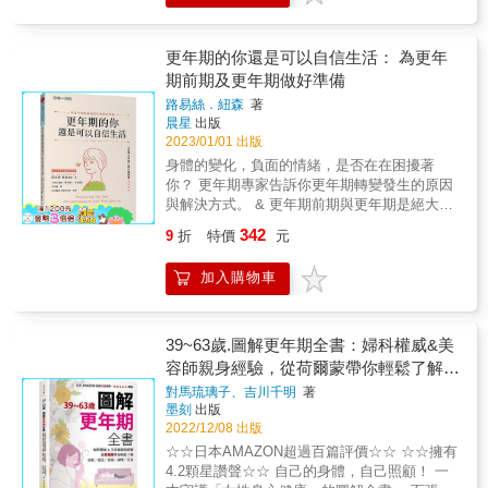
思想， 全方位解析女人問題始末和解決之道，
長、國泰醫院婦產科生殖醫學中心主任 【國外
頭，依自身狀況拉長天數，告別黏膩與異味。
胖？ 經期行房會懷孕嗎？對身體會造成傷害
為中西醫學界對婦科疾病的深入認識與治療提
名人推薦】 一個有瑕疵的科學結論如何揮出一
嗎？ 經期可不可以吃辣、吃冰？ 月經稀少，興
供了全新的視角。 「這是我所讀過最容易理
記重拳，改變了全球關於女性健康的醫療做
致缺缺，才40歲不到，難道是要停經了嗎？ 婦
更年期的你還是可以自信生活： 為更年
解、也最透徹入『裡』的一本女人保健書。 足
法？在這本精彩著作中，布盧明與塔芙瑞斯挑
科病總是沒完沒了？臉色總是蠟黃？ 以上問題
期前期及更年期做好準備
夠女人在這裡照見自己的生理、照見自己的心
戰那項結論，披露了其影響深遠的原因。──羅
都能在閱讀完本書的正確知識，自行判斷出正
思、照見自己的隱患， 從而找到『對路』的法
伯特．B．席爾迪尼 博士，《影響力》與《鋪
路易絲．紐森
著
確解答！ 子宮位置幾乎是在女性身體的中央，
則，找見『知己』。」 &mdash;&mdash;詹德
梗力》作者 這本書的重要性，讓我想全力鼓勵
晨星
出版
是女性內生殖器的中樞，卵巢的活水之源，孕
茂（《子宮好，女人才好》策劃人） ★不可不
每位女性閱讀。本書別開生面，研究嚴謹，從
2023/01/01 出版
育胎兒的宮殿，月經的溫暖家園。雖然只有一
知的女性救命觀念★ ※ 現代人對於子宮和卵巢
根本上說明雌激素對更年期，甚至診斷出乳癌
身體的變化，負面的情緒，是否在在困擾著
顆雞蛋那麼大，子宮的健康與否卻會大大影響
的認識太膚淺了，遇到子宮肌瘤和子宮內膜病
後的諸多益處。它揭露了對研究結果的錯誤詮
你？ 更年期專家告訴你更年期轉變發生的原因
女性的一生。養護好子宮，就是養護好女人一
時，選擇了簡單、粗暴的摘除手術，切掉子宮
釋，如何導致女性（及其醫師）無來由地擔心
與解決方式。 & 更年期前期與更年期是絕大多
生的健康與美麗。 子宮是非常深奧而神祕的器
相當於摘掉警鈴，不僅無法解決根本問題，還
使用雌激素的結果。本書鞭辟入裡的資訊，能
數女性一生都會面臨的轉換時刻，卻是社會時
官，妳對自己的子宮了解多少呢？本書將透過
342
9
折
特價
元
會掩蓋其他重大問題！ ※ 內膜增生和出血並不
協助女性更放心地使用雌激素，造福廣大女性
常閉口不談的禁忌話題。了解相關知識永遠不
插畫和圖片，詳細解說子宮的功用及保健方
絕對是病態，它是子宮的一種自我保護、搶救
活出更健康且長壽的人生。──派翠西亞．T．
嫌早，就讓本書給你所需的所有知識，讓你重
法，讓各位學習讓女性可以健康一輩子的「子
加入購物車
行為。 ※ 月經期沒休息好，落下的病就相當於
凱莉 博士，癌症風險評估專家、《評估罹患乳
新面對自己，獲得自信，度過身體變化的各種
宮的基本知識」。 ★認識影響女性一生的子宮
產後病了。最常見、最沒人重視的就是感冒。
癌的真正風險》作者 有鑑於乳癌的發病率、死
難關！ & 本書作者路易絲・紐森醫師同為女
唯獨女性才有的生殖器「子宮」和「卵巢」。
經期感冒得相當注意，什麼毛病都能引起來，
亡率、情緒壓力，以及治療乳癌的龐大後果，
性，也面臨過同樣的困境，並且以專家角度分
位在哪裡？有多大？各自有著什麼樣的功能？
鼻炎、鼻竇炎，甚至能引起腫瘤。 ※ 子宮，在
本書對於運用雌激素的傳統智慧提出正面抨
享自身與看診其他案例的經驗，說明更年期會
39~63歲.圖解更年期全書：婦科權威&美
這些是會影響女性一生的重要知識。除此之
現代醫學的眼中，就是一個器官而已，可以幾
擊，令人耳目一新，讓人樂見其出版。本書將
面臨的各種困境，以及如何解決。 & 他在本書
容師親身經驗，從荷爾蒙帶你輕鬆了解症
外，也必須了解子宮與令人在意的「女性荷爾
次動手術，任意踐踏。但在中醫眼裡，它是生
激發人們對數十年來的雌激素臨床研究進行熱
中為更年期女性給予以下各方面建議： -常見症
蒙」之間的關係。 ★妳該知道的每月「經期」
狀/療法/舒緩/調理/美容
對馬琉璃子、吉川千明
著
命的土壤，醫者和患者本人都應該像農民守護
烈論辯，有助於臨床醫師與病患從新框架來看
狀與「為人避談」的症狀 -賀爾蒙補充療法選項
知識 從初經到停經，每月都會以幾乎固定的週
墨刻
出版
土地般保護子宮。 ※ 子宮就是長孩子的地方，
待並衡量激素療法的益處與風險。──傑洛米．
-度過早發性停經 -一夜好眠的秘訣 -更年期時適
期造訪的月經。重新認識經期的功能之後，妳
2022/12/08 出版
不長孩子就要長別的東西。有一個很有意思的
P．卡希瑞爾 醫學博士，塔夫茨大學醫學院特
合攝取的食物 -更年期時適合的運動 -保持身心
將發現女性生殖器的驚人力量！另外，也可能
☆☆日本AMAZON超過百篇評價☆☆ ☆☆擁有
現象。長了子宮肌瘤的脈象，跟懷孕初期的脈
聘教授、《新英格蘭醫學期刊》前總編輯 我為
健康的方法 & 本書特色 & 1、可信賴的專業建
從經期的煩惱中發覺意想不到的疾病。 ★發揮
4.2顆星讚聲☆☆ 自己的身體，自己照顧！ 一
象十分相似。 ※ 現代醫學不太研究如何治癒不
促進女性健康而努力已有二十多年，「婦女健
議：英國專家帶給你最新醫學知識與實務經
子宮力的自我保健方式 健康的子宮源自於健康