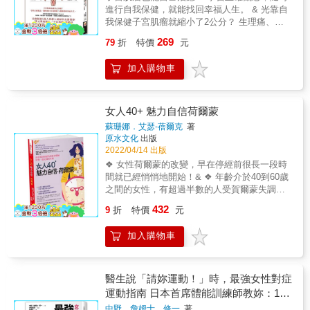
得自己青春不再？ 但在這豐富多彩的世界，妳
進行自我保健，就能找回幸福人生。 & 光靠自
都察覺不出你曾經歷一場無聲的戰鬥，勝利凱
為什麼總想著自己有多「老」？ 人人都想永保
我保健子宮肌瘤就縮小了2公分？ 生理痛、月
旋歸來！」&mdash;&mdash;五月天 阿信 &
年輕，但書中所說的「歲月無痕」並不是在教
經過多、經前症候群、下腹部以及腰部的劇痛
「杜副院長在國泰、北醫頗負盛名，於乳腺外
我們長壽的祕訣，更不是指透過醫美、整形保
269
79
折
特價
元
都消失了！ 治療超過5萬人的超人氣婦科女醫
科有相當高的造詣。世興兄的新著不僅是一本
持年輕的外貌；而是在告訴讀者如何改變年齡
教你「阻止肌瘤變大」「不長肌瘤」的秘訣 各
醫療專業的教科書，更是一本一般大眾皆能識
增長的焦慮，並快樂地活著。 成為歲月無痕女
加入購物車
式各樣的體質改善方法都記載在本書中！ 三十
讀的乳腺疾病工具書。這是一本非常完整的乳
神的第一步，就是永遠對生命好奇，找出自己
歲以上女性75%潛在的腫瘤都能有效改善， 和
腺疾病的書籍，它的內容豐富、涵蓋面甚廣，
想投入精力的興趣，其中的快樂及悸動令人忘
困擾女性多年的各種子宮問題說掰掰。 & ●什
深度皆能有所涵蓋，相當難能可貴。」
齡，也能讓自己具有吸引力，這是活化生命最
麼是子宮肌瘤？ 子宮肌瘤是指在子宮中形成的
女人40+ 魅力自信荷爾蒙
&mdash;&mdash;閻雲 臺北醫學大學前校長 &
好的激素。 女性常受困於更年期和停經後的身
良性腫瘤，也就是肌肉瘤。與癌症等惡性腫瘤
體變化，作者提出不同的視角，有些生理狀況
蘇珊娜．艾瑟-蓓爾克
著
不同，不會危及到生命。但卻也是婦科中擁有
原水文化
出版
並非年齡到了即會出現，很多時候是情緒累積
最多患者的疾病。 & ●直徑7公分的子宮肌瘤縮
2022/04/14 出版
與壓力的表現，嘗試新的清理方式或服用天然
小到了5公分，也不再會生理痛了！(46歲，自
補充素，也會讓妳煥然一新，安全並愉快地度
❖ 女性荷爾蒙的改變，早在停經前很長一段時
營業員) ●生理痛和月經過多的問題都消失了！
過這一階段。 身心靈平衡的女神知道，世上很
間就已經悄悄地開始！& ❖ 年齡介於40到60歲
也不再需要止痛藥了！(38歲，兼職) ●改善了足
多事超出我們的理解及控制，所以有時候我們
之間的女性，有超過半數的人受賀爾蒙失調困
部冰冷和更年期障礙特有的失眠、潮紅問題。
需要放手，讓力量更大的神性來指引我們。妳
擾。& 兩位執業都超過二十年、同時也親身經
432
(48歲，上班族) & 預防子宮肌瘤 七種自我保健
9
折
特價
元
可以試著與心對話，也可以透過原本的信仰體
歷這段不尋常時期的女醫師，根據最新的醫學
的方法 ①肺呼吸伸展 ②骨盆伸展 ③陰道訓練
系來探尋智慧，這些需要練習，最重要的是，
發現和科學知識，感同深受地提出全新且全面
④會陰按摩 ⑤陰道按摩 ⑥胸鎖乳突肌放鬆操
加入購物車
妳不放棄，且在生活中處處觀照。 本書最後，
的方法，幫助讀者平靜且有力量地度過這段時
⑦高爾夫球按摩
作者提供十四天的「歲月無痕女神計畫」，希
間。 & 疲憊、沮喪、情緒波動、體重增加、不
望讀者能應用書中所寫滋養身心。當妳完成這
再渴望性生活&hellip;&hellip; 當40歲以上女性
十四天的自我培訓，歲月無痕的光輝將隨之閃
身體出這些症狀，有很大機會是荷爾蒙不平衡
醫生說「請妳運動！」時，最強女性對症
耀！ &
引起的， 事實上，更年期不必是艱難的時期！
運動指南 日本首席體能訓練師教妳：1次
了解並好好調整荷爾蒙，每個女性都能在這段
5分鐘，改善肥胖、浮腫、自律神經失
中野．詹姆士．修一
著