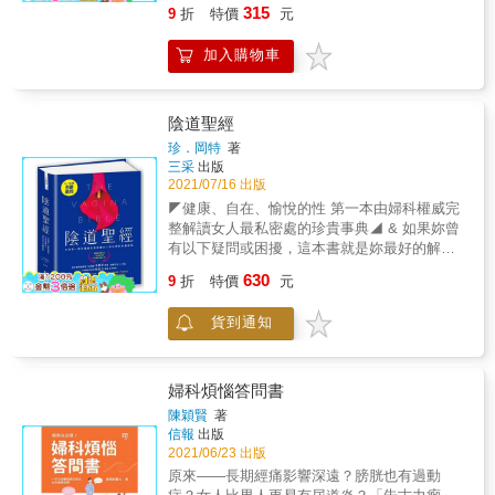
始，關於女性身體的迷思就一條龍的展開。 而
運動後儲備於「全身的體脂肪」才會逐漸被使
與宜忌，書中都做了介紹。 現在施打疫苗已經
315
9
折
特價
元
間也有泡飲枸杞酒的習俗，並把它叫做「卻老
「為妳好」，有時會讓妳陷入不友善的限制與
用，會瘦哪裡往往與天生體質有關，「局部
成為全民運動，年輕女性更要特別留心。 「認
子」，意思是能防老益壽，且枸杞具有很強的
框架中。 所以，愛自己，要從懂身體開始。
瘦」僅僅是噱頭。 Q：每天走一萬步，健康卻
真的女人最美」，健康完美的女人更能享受精
加入購物車
激發性功能的作用。 ★本書中把女人從年輕，
☆☆☆ & 妳知道嗎？賀爾蒙細緻變化讓每個女
還是有紅字？ A：身體會自動適應強度，若沒
彩人生。
到年老，每一個年齡階層，每一個階段的變
人的身體如此與眾不同。但醫學的問題有時不
有提高運動負荷，將根本無法刺激到肌肉，即
化，和氣血的密切關係都詳盡的剖析出來。若
是非黑即白，灰色地帶總是有許多空間，為了
便天天行萬步也等於沒有運動。 Q：總覺得運
把人的生命比作是一棵樹，而氣血就是滋養生
解釋這些不同，就衍生出各式對女性身體的迷
陰道聖經
動後腿部反而變粗了！ A：那是血液等水分暫
命之樹的陽光雨露。女人學會調理好自己的氣
思和禁忌。 △ 外陰要亮白又香，才值得被喜
時集中，而會出現「暫時」的肌肉膨脹，只要
珍．岡特
著
血，那麼妳的生命之樹才會枝繁葉茂、令人稱
歡？ △ 流產了，是不是子宮不好？身體差？
適當紓緩就會馬上解除。 專業推薦 漢 娜／女
三采
出版
羨。
△ 經痛比別人痛，是不是因為偷喝冰水？止
子力健身部落客 蒼藍鴿／醫師youtuber 郭仕政
2021/07/16 出版
痛藥吃太多？ & 還有還有更多疑問
／物理治療師 烏烏醫師／禾馨醫療婦產科主治
◤健康、自在、愉悅的性 第一本由婦科權威完
&hellip;&hellip; △ 妳的血量跟別人不一樣，
醫師 讀者好評 「具體的訓練方式都有圖片與影
整解讀女人最私密處的珍貴事典◢ & 如果妳曾
是不是月經失調？ △ 打COVID-19疫苗會影
片，就算是自己一個人也可以很明確知道該怎
有以下疑問或困擾，這本書就是妳最好的解
響月經？ △ 生育率低和少子化，讓妳的身體
麼練習，是一本很實用的書籍！」 「這本書特
答： & ◆對私密處有異味感到困擾？ ◆為了美
630
不是妳的身體？不生小孩就是人生失敗？ △
9
折
特價
元
別針對女性來寫，好多一直以來困擾我的症狀
觀，想定時做私密處除毛？ ◆想對私密處做點
吃避孕藥和止痛藥會傷身體？ △ 月經來為什
都能找到適合的運動，真的是太棒了！推薦給
醫美，像是：美白、蒸陰道、陰唇縮小，該怎
麼還要運動？ △ 妳該養卵和養子宮？真有這
想讓自己更好的女性們。」 「這本書讓我了解
貨到通知
麼做？ ◆私密處會反覆發炎、發癢、感染？ ◆
回事？ △ 婦產科看診都在看什麼？我真搞不
到更多正確的知識，也終於明白為什麼一直有
想知道如何選用私密處噴霧、灌洗用品、保養
懂 & 雖然很多說法都以「我是為妳好」為出
運動習慣，每天走一萬步的我，有時候健康還
品？ ◆性伴侶常常懶得戴套，怎麼辦？ ◆未定
發，雖然「妳就是ＯＯＯ，所以才會ＸＸＸ」
是會有紅字的原因。」 「在家也能照書中的建
時做子宮頸抹片檢查，有影響嗎？ ◆不太常在
婦科煩惱答問書
的說法好懂又親民，但仔細想想，這些理論基
議練習，不用再擔心是不是要去不熟悉又不知
愛愛時得到高潮，怎麼改善？ ◆生理期用月亮
陳穎賢
著
礎不踏實，又隱藏著許多不友善，讓女人漸漸
道怎麼操作器材的健身房，對我來說實在是很
杯，環保又好用嗎？ ◆生產後想讓陰道恢復緊
信報
出版
失去身體的掌控、自主，感覺被困在身體裡，
實用。」
實，怎麼做？ ◆如何預防、治療性病？ ◆如何
2021/06/23 出版
甚至懷疑或批評、厭惡自己。妳有沒有時候也
分辨疱疹、淋病、人類乳突病毒？ ◆如何跟醫
原來——長期經痛影響深遠？膀胱也有過動
想大聲吶喊： 「我不在乎你對我好不好，請你
師精準描述私密處問題？ ◆愛愛完會痛怎麼