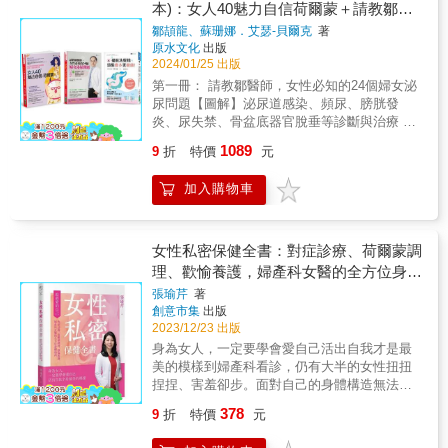
內膜異位、子宮肌瘤等病症，多半與壓力、環
爾茲博士 & 你的身體不是你的敵人，它比想像
本)：女人40魅力自信荷爾蒙＋請教鄒醫
斷。 治療熱潮紅、夜間盜汗、失去性慾、情緒
境荷爾蒙、不當飲食及生產過程等有關聯，以
中的更強大。建立一個專屬於自己的工具箱，
師女性必知的24個婦女泌尿問題＋擺脫
波動大等更年期不適， 荷爾蒙療法還有這些好
鄒頡龍、蘇珊娜．艾瑟-貝爾克
著
上種種因素皆可能會造成骨盆腔的傷害。作者
包含間歇性斷食、生酮飲食、透過飲食來補充
原水文化
出版
處！ 大部分女性在進入更年期都會出現更年期
洗髮精頭髮變多更健康！
對於女性生理及心理問題有十分深入、精闢的
荷爾蒙、排毒去除有毒物質，嘗試和身體駭客
2024/01/25 出版
不適，只是，除了熱潮紅、夜間盜汗等明確症
見解，在探討疾病根源後，提供的療癒方法很
一起對抗老化等。不再迷失方向，找到治癒自
狀，還有很多症狀並不被女性認為跟更年期有
第一冊： 請教鄒醫師，女性必知的24個婦女泌
值得推廣。此外，她對於不同文化背景所產生
己的出路。 & 平衡荷爾蒙是女性重獲青春的關
關，例如心悸你會去看心臟科；肌肉或關節痛
尿問題【圖解】泌尿道感染、頻尿、膀胱發
的性別議題，有著寬闊的視野、深入的思維，
鍵，用對方法，雌激素、黃體素和睪固酮不再
你會去看風濕科；失眠你會去掛睡眠障礙門
炎、尿失禁、骨盆底器官脫垂等診斷與治療 婦
令人讚嘆！」──許瑞云（慈濟醫院醫師、《哈
是麻煩製造者。 & 【五個重置步驟輕鬆度過更
診；憂鬱你會尋求心理諮商或精神科；腰圍變
女泌尿健康，攸關妳的一生！ 頻尿、泌尿道感
佛醫師養生法》作者） 「身為女人，妳認識的
年期】 ◎步驟一：改變進食的時間 按照間歇性
1089
9
折
特價
元
粗你會去找減重門診&hellip;&hellip;但這些症狀
染、尿失禁、骨盆底器官脫垂等症狀，是許多
自己，是否大多來自於外在文化及媒體所強加
斷食計畫，感覺更有活力。 ◎步驟二：改變飲
其實「也有可能」跟更年期有關。 一直到今
女性都會有的問題， 然而卻常因為不好意思，
於妳扭曲的女人形象？ 作者透過鼓勵認識內在
食的習慣 遠離碳水化合物，吃對食物，體態變
加入購物車
日，醫學界的共識依然是：「雌激素是治療女
而不敢去求醫， 因而延誤了治療時機，影響生
「野性女人」的概念，將女人與生俱來、充滿
輕盈。 ◎步驟三：修復腸道微生物菌群 重置你
性更年期症狀最有效的方法。」然而這30多年
活品質，甚至產生更嚴重的併發症。 鄒頡龍醫
生命力及創造力的能量活出來。作者透過多年
的微生物基因體，餵養有益菌，腸道便健康。
以來，由於對荷爾蒙療法的錯誤認知等各種因
師羅列了在門診最常被問到的婦女泌尿問題，
的研究與豐富的實務工作，在書中結合了案例
◎步驟四：進行細胞排毒 降低體內毒素，焦
素，使得女性更年期的健康和生活品質嚴重受
提供解答及實用的小叮嚀。 本書特別以情境插
女性私密保健全書：對症診療、荷爾蒙調
說明，實務練習，女人身體的想像探索認識、
慮、掉髮，和夜間盜汗都成過去式。 ◎步驟
損，更不用說，除了更年期症狀，隨著女性停
畫方式呈現女性常見的困擾，讓讀者知道「原
理、歡愉養護，婦產科女醫的全方位身體
陰道按摩、淨化負面能量、情緒的自我探索，
五：放慢你的腳步 終結忙碌女性症候群，平衡
經而來的，還有心臟病、心血管疾病、骨質疏
來我不孤單」，並輔以大量的圖解說明，避免
家庭溯源、骨盆運動及骨盆靜心，一步步帶領
你的賀爾蒙。 & ※特別收錄；輕鬆睡覺的16種
指南
張瑜芹
著
鬆的健康風險明顯升高，而荷爾蒙療法其實有
艱深的醫學論述，人人讀後皆能充分理解，並
你走向「野性女人」身心靈整合的祕密途
方法，讓妳跟失眠說再見！ & 本書特色 & ◎敏
創意市集
出版
益於降低這些風險，並延長女性壽命。 ＊雌激
找到最佳的治療。 Part1〔圖解〕泌尿道感染
徑。」──張慧卿（羅夫結構整合治療師、費登
迪．佩爾茲博士的更年期重置計畫，使千萬女
2023/12/23 出版
素不是造成乳癌的主因：如果雌激素是造成乳
Q1.為何女性較易泌尿道發炎？ Q2.為什麼我性
奎斯療法治療師） 「人們總說：了解自己後，
性獲得新生。 ◎更年期最佳工具書，提供最佳
身為女人，一定要學會愛自己活出自我才是最
癌的主因，乳癌發生率應該要在更年期以後下
行為之後常會泌尿道發炎？是不是要「停
才會明白自己要的是什麼。可是，什麼是真的
的解決方法，在不使用藥物的情況下，讓妳擺
美的模樣到婦產科看診，仍有大半的女性扭扭
降，因為此時雌激素會自然減少，但事實上，
機」？ Q3.膀胱發炎該看哪一科？可以去西藥
「了解」呢？對東方女性來說，我們的教育對
脫更年期的症狀。 ◎對於那些身體不適、減重
捏捏、害羞卻步。面對自己的身體構造無法光
女性更年期後的乳癌發生率反而提高了。 ＊雌
房買藥吃嗎？ Q4.我年紀大了，已經沒有性生
於「性」及「女性的器官」的了解，一直是隱
困難，「什麼方法我都試過了」的人更有效的
明磊落，不帶標籤地好好說出來。女人總習慣
激素有益於治療轉移性乳癌：研究指出高劑量
活，為什麼還是泌尿道感染？ Q5.有什麼飲食
378
9
折
特價
元
諱而保守的。在這本書中，我才知道，原來聆
計畫。解除新陳代謝的困擾，也能夠輕鬆減
性地被要求有美麗的外表、端莊的氣質
的雌激素能有效治療轉移性乳癌，此外，在進
有助於預防泌尿道感染？ Q6.我經常憋尿，解
聽並了解自身女性器官，是一種內在療癒的方
肥。 ◎減緩衰老過程並且保持永遠年輕。 ◎指
&hellip;&hellip;符合各種別人對她的期待，但這
行荷爾蒙補充療法或雌激素替代療法期間診斷
尿時習慣腹部用力想趕快上完，這樣不好嗎？