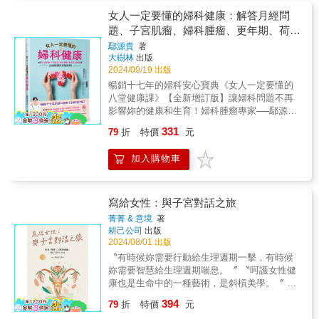
（威廉氏後人）審訂、推薦 既視感滿滿，一本
：總結中西醫師群的專業知識，破除常見迷思
充滿資訊、娛樂性和迫切性的書 ――《喚醒富
女人一定要懂的婦科健康：解答月經問
與保養誤解，提高備孕成功率。
思維》作者珍．辛賽羅（Jen Sincero） 【內容
題、子宮肌瘤、婦科腫瘤、更年期、荷爾
簡介】 致，我那又熱又汗又燥的新身體…… 在
蒙等55個問題的完整指南！
鄢源貴
著
《我如何忍住不踹孩子的爸》後， 珍西與湯姆
大樹林
出版
繼續攜手往人生邁進…… 殊不知，四十多歲的
2024/09/19 出版
某天，珍西的身體開始出現奇怪症狀：失眠、
暢銷十七年的婦科安心寶典《女人一定要懂的
神經緊張、夜汗、胸痛、忽多忽少的月經量。
八堂健康課》【全新增訂版】讓婦科問題不再
看了好多醫生，做了好多檢查……結果竟是更
影響妳的健康和生育！婦科腫瘤專家──鄢源貴
年期！ 珍西․唐恩是美國知名健康專欄作家，
醫師，親自為妳解答婦科健康的55個核心問
為《紐約時報》《Vogue》《歐普拉雜誌》
331
79
折
特價
元
題，幫助妳避免常見的醫療誤區，減少不必要
《GQ》撰文報導醫學健康內容，關注女性身心
的手術，找到最適合的治療方法，並提供預後
超過二十年。 她每年會自己安排健檢計畫，是
加入購物車
照護、避免復發的策略！妳是否最近有月經量
醫生口中的「模範患者」，連她都不知道如何
增多、經期縮短，經痛加劇或貧血、噁心等情
面對漸行漸遠的大姨媽，一般平凡女性又該怎
況？這些看似輕微的症狀，其實可能是嚴重婦
麼辦？ ◤就像是有人在我身體裡放了個火爐，
科問題的警訊，會影響妳的健康。→30歲的B
寫給女性：與子宮對話之旅
把火開到最大，所有一切開始熔化。 ————
女，以為經痛只是小問題，卻因延誤就醫，子
蜜雪兒．歐巴馬◢ 國外雜誌調查：82％的女性
菁菁 & 意境
著
宮肌瘤迅速擴大；→28歲的C女，誤以為嘔吐是
耕己公司
出版
對於更年變化一無所知。 在台灣，也有7成台
腸胃炎，卻因誤診為盲腸炎，手術影響胎兒，
2024/08/01 出版
灣女性在更年期時經歷身心的不適，卻不曾就
最終流產。《女人一定要懂的婦科健康》將教
醫。 多數女性面對更年期的反應是：好丟臉、
〝有時候妳需要行動給生理週期一擊，有時候
妳如何辨識身體警訊、趁早處置，本書幫助妳
不要說了、就是人老了啊、但我不想人知道啊
妳需要智慧給生理週期喘息。〞 〝呵護女性健
掌握婦科健康，保護自己免受不必要的醫療程
～ 明明是必須要面對的人生階段，為何我們要
康也是生命中的一種藝術，是斜槓美學。〞 ◎
序和誤診。◎鄢醫師的婦科診療改善案例【案
羞於啟齒？ ◤「更年期」就像生育孩子一樣自
一場從小女孩到小女人的「健商蛻變」正式拉
394
例一】子宮內膜異位症治療：30歲女性，接受
79
折
特價
元
然。確實如此，它是生活的一部分。 ————
開序幕，藉由女主角Ashlyn與靈魂人物Brain
腹腔鏡手術，切除6公分的卵巢巧克力囊腫，及