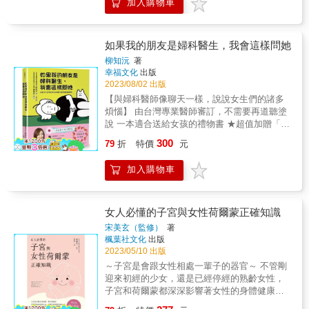
式。原來左卵巢與右卵巢各司其職，就像是左
加入購物車
引妳善用荷爾蒙，雌激素可以讓你變得漂亮、
真的是妳想要的嗎？女人該有自己的美學和對
出乳癌的女性，其預後也比未進行這類療法的
Part2〔圖解〕尿失禁 Q7.自從我生產完後，每
腦及右腦，帶給我們不同的影響及意義。這本
生育能力強。黃體酮讓你平靜。睪酮給你動
美的定義，或許相似，但不會也不需要相同，
病患更佳。 ＊雌激素有益於心臟健康：對從更
次咳嗽或打噴嚏就會漏尿，怎麼會這樣？ Q8.
書也讓我想到了「曼陀羅」，從一個圓，一個
力、肌肉、動力和生產力。 & 強烈推薦 & 杜丞
只有自己能夠定義自己。妳是不是對自己的私
年期早期就開始服用荷爾蒙的女性來說，雌激
我常感到尿急、頻尿，是不是就是人家說的
代表著孕育生命的子宮，我們可以有無限的發
蕓 醫師／美國執照中醫師 高敏敏 營養師／二
密保健有許多疑問：□生理期前後，白帶很多，
如果我的朋友是婦科醫生，我會這樣問她
素替代療法或荷爾蒙補充療法對心臟有正面效
「膀胱過動症」？ Q9.我因為經常跑廁所去看
揮及想像，雖然個人的能力有限，但我們可以
寶媽營養師 曾心怡（花花老師）／減醣料理生
而且會癢&hellip;&hellip;□月經結束肚子還是很
果，因為雌激素能促進血管健康，或許有助於
醫師，他請我記錄排尿日記。排尿日記是什
柳知沅
著
創造許多無限的可能性。」──海藻綠（31歲，
活家 鄧雯心 醫師／初日診所副院長 &
痛，有時肛門也會痛&hellip;&hellip;□懷孕時，
延緩斑塊形成。 ＊雌激素有益於血管健康：雌
幸福文化
出版
麼？ Q10.醫師建議我接受手術治療我的漏尿情
科技業） 「這是一本打掃書，重新打掃了我們
是否該停止性行為呢？□凍卵怎麼做的？我有需
2023/08/02 出版
激素能減少血管收縮素（能使血管收窄）量，
形，可是我不想開刀，有其他方法嗎？ Q11.我
內在和外在空間。以前當遇到大大小小人生挫
要凍卵嗎？□胸部按摩真的能讓罩杯升級嗎？□
增加血管擴張素（能使血管擴張）量；增加腦
做了「凱格爾運動」，但漏尿的問題沒有改
【與婦科醫師像聊天一樣，說說女生們的諸多
折時，最常聽到的安慰是，時間過了就好了。
穿緊身內衣真的會增加乳癌風險？□蔓越莓可以
部血流；抑制與動脈粥樣硬化的早期階段有關
善，最近考慮手術。請問手術效果好嗎？ Q12.
煩惱】 由台灣專業醫師審訂，不需要再道聽塗
所以我們真的相信，擺著不管，那些情緒就會
預防泌尿道感染嗎？&☆☆☆☆☆婦產科名醫師
的發炎物質。 ＊雌激素有益於預防骨質疏鬆
我有膀胱過動症，需要服藥治療，但服用藥物
說 一本適合送給女孩的禮物書 ★超值加贈「月
自動消失不見。直到看了這本書，我開始對自
教妳了解自己、認識自己身心基礎，釐清常見
症：雌激素替代療法或荷爾蒙補充療法，是目
後會有口乾舌燥及便秘的副作用，怎麼辦？
經狀況自測表」 & ․你是否曾感到小腹脹痛，
己的身體說，對不起，讓妳累積了這麼多壞能
300
的身體和生理迷思，重新定義自己。給妳的專
79
折
特價
元
前在預防或減少骨質疏鬆症發展上，副作用最
Q13.聽說過度的運動或某些姿勢，會加重尿失
卻猶豫是否有需要就醫？ ․月經每個月不固定
量，以後我不會再假裝視而不見了。原來身體
屬健康書，婦產科女醫最想告訴妳的身心靈完
少、效果又最好的介入手法，研究反覆證明，
禁情形，是真的嗎？ Q14.母親有膀胱無力症、
時間來，這樣正常嗎？ ․這個月月經一直沒
這麼美。我們都應該好好珍惜。」──綠夏天
美筆記&專家推薦新竹國泰綜合醫院院長暨婦產
加入購物車
它能減少30%到50%骨質疏鬆症最使人嚴重失
滿溢性尿失禁，醫師說要間歇性導尿。那是什
來，難道我懷孕了？ & 有許多的女生明明感覺
（26歲，行政） 「『妳心裡很清楚，不必浴
科醫師&曾英智掛名推薦南臺灣水姑娘 陳溫蒂
能的併發症（即髖部骨折）出現的風險。 ＊雌
麼？ Part3〔圖解〕女性骨盆底器官脫垂 Q15.
到了身體或是婦科出現了不適，心裡雖然焦
火，妳也會飛上枝頭──妳其實就是，美麗的鳳
Didi電商人妻 Audrey&新光醫院生殖醫學中心
激素有益於延緩失智症：雌激素能刺激神經細
最近感覺有東西從陰道掉出來，影響走路，我
慮，但卻羞於和別人啟齒，甚至不好意思去看
凰。』多年前，一支專屬女性的信用卡廣告清
李毅評主任泌尿專科醫師 邱鴻傑醫師宏其婦幼
胞生長，使軸突再生，減少阿茲海默症發病造
怎麼了？ Q16.骨盆底器官脫垂一定要開刀嗎？
醫生，有部分的人也因此沒有及時就醫而引發
女人必懂的子宮與女性荷爾蒙正確知識
晰的傳遞了這個我非常喜歡的概念。 人類的身
醫院副院長 郭信宏醫師&
成的神經細胞死亡。它讓腦部細胞對神經生長
保守治療有幫助嗎？ Q17.骨盆底器官脫垂有哪
日後更大的問題。 & ▶我還有更多的疑問
體、情緒、靈性三個層次是一個完整的結構，
宋美玄（監修）
著
因子的效應更敏感，還能減少阿茲海默症的相
些手術方式？有併發症嗎？ Part4〔圖解〕其他
&hellip;&hellip; ․延經藥和避孕藥是一樣的嗎？
其中一部分失衡，整個生命勢必會全然歪斜。
楓葉社文化
出版
關物質產生，例如&beta;類澱粉蛋白與濤蛋
令人困擾的泌尿症狀 Q18.最近我頻尿的症狀越
․經期可以運動嗎？ ․私密處滴滴答答又搔癢難
本書分享的實際案例，讓我在閱讀的同時也思
2023/05/10 出版
白。 ＊雌激素有益於神經元健康：雌激素能加
來越嚴重了，漲尿的時候下腹部還會痛，這是
耐，是出了什麼問題呢？ ․「凍卵」手術會痛
考著：我覺得生理期很煩嗎？我討厭自己是個
～子宮是會跟女性相處一輩子的器官～ 不管剛
強神經元歷經各種生理損傷（如疾病與腦傷）
怎麼回事？ Q19.醫師說我有間質性膀胱炎，建
嗎？幾歲需要凍卵呢? ․私密處脫毛，真的比較
女生嗎？非生理期我就完全遺忘我的子宮與卵
迎來初經的少女，還是已經停經的熟齡女性，
後，活下來的能力。 ＊雌激素有益於降低大腸
議我接受膀胱內視鏡以及膀胱水擴張。真的有
衛生嗎？ ․發生關係後出現些微出血，是正常
巢嗎？ 很感謝作者，讓有幸閱讀這本書的我
子宮和荷爾蒙都深深影響著女性的身體健康。
癌風險：接受雌激素替代療法或任何一種荷爾
效嗎？ Q21.聽說肉毒桿菌素注射在膀胱可以治
的嗎？ ․醫生說我是「多囊卵巢症候群」，這
們，不必如她浴火，也能與她同步自我療癒，
．子宮是很神祕的器官？ ．子宮和身體會隨
蒙補充療法的女性，罹患大腸癌的風險明顯偏
療膀胱過動症，是真的嗎？ Q21.我半夜經常要