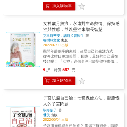
現的骨質疏鬆、跌倒、肌肉退化等潛在問題。
效。 身體發冷造成肌肉血液流動不順暢也是抽
有心血管疾病、陰道乾澀、頻尿等問題？
盤與全面的介紹整理，各種不同的治療方式也
｜雙管齊下的治療方式｜結合中西醫理論，透
加入購物車
筋的原因之一，所以要盡量幫身體保暖。 相關
&&&&&&&&&&&&&&&&&&&&&&&&&&&&&&&&
都有詳細的解說，期待能讓每位患者能方便、
過荷爾蒙補充療法和中醫處方有效地舒緩更年
病症 ➔下肢靜脈曲張〈關注級別★〉 ➔糖尿病
鄭丞傑醫師透過本書，以最淺顯易懂的方
清楚掌握所需的知識，也能讓所有人對於此乳
期的各種身體不適症狀，並且提前預防可能罹
神經病變〈關注級別★★〉 ➔肝衰竭〈關注級
式， 解開100個從青春期少女到更年期女性的
房疾病議題能有更深切的認知，希望經由此書
患的生活習慣病。｜預防更年期常見疾病｜探
別★★〉 ➔腎衰竭〈關注級別★★〉 【凡事提
私密心事和保健迷思！ ‧子宮肌瘤 ‧Ÿ子宮肌腺
女神歲月無痕：永遠對生命熱情、保持感
籍的出版能有拋磚引玉效果，我們一起努力透
討女性進入更年期容易罹患的癌症與其他慢性
不起勁】 對任何事物都提不起勁時，可能是心
症 ‧Ÿ骨盤腔脫垂 ‧Ÿ子宮內膜癌 ‧Ÿ子宮頸癌
性與性感，並以靈性來增長智慧
過正確的健康知識、早期發現及早期治療，達
疾病的預防方式。提供停經後的生活應對方
理生病了。 平時盡量放輕鬆，不要徒增身心負
Ÿ‧卵巢早衰Ÿ ‧多囊性卵巢症候群 ‧Ÿ巧克力囊
成乳癌防治的目標。 & 本書特點 & 一、以QA
克里斯蒂安．諾斯拉普醫生
著
式，重拾熟齡人生的光彩。
擔，不要累積壓力，也不要過於勉強自己。 感
腫 ‧Ÿ卵巢腫瘤及癌症 下腹痛、經期不順、難
的問答形式呈現乳癌疾病中最常見的所有重要
橡樹林文化
出版
到壓力或煩惱時，找家人或朋友傾訴，試著減
以啟齒的問題，可能都與這些病症有關！
問題，使用者可以從中快速查找與自己切身相
2022/07/09 出版
輕心理負擔。 建議平時養成規律的生活習慣和
PART 1 姊妹們的私密心事 Ÿ搞懂婦科檢查，就
關的問題，迅速翻閱答案，不用在茫茫網海中
拋開年齡數字的束縛，改變自己的生活方式，
適度運動。 ➔自律神經失調症〈關注級別★〉
醫不尷尬 Ÿ顧好生理期（經期），婦科可解憂
搜尋不確定是否正確的知識。 & 二、全書有超
妳將比昨日更加美麗， 因為，最好的自己還在
➔憂鬱症〈關注級別★★〉 ➔適應障礙症〈關
Ÿ呵護私密處，保養＆保健一次到位 PART 2 想
過上百張的精緻插圖與照片，協助讀者能快速
後頭呢！ 「女神」這個名詞已經變得很廉價，
注級別★★〉 即使身體的異常徵兆再微弱，也
孕、慢老從保養卵巢開始 Ÿ卵巢早衰 Ÿ巧克力
了解文意，就連腫瘤檢測的過程也有詳細的步
且往往只指向外貌。 但真正的「女神」是什
要仔細留意。 掌握身體發出的每一個小小警
囊腫（子宮內膜異位瘤） Ÿ多囊性卵巢症候群
567
9
折
特價
元
驟呈現，有些聽起來令人生畏的手術，也能以
麼？我們周邊真的有女神嗎？ 不用懷疑，每位
訊， 就能預防未來出現大問題，活出健康美麗
Ÿ卵巢腫瘤及癌症 PART 3 呵護子宮，遠離病痛
簡潔清楚的畫面協助患者理解，減少因認知不
女性都是女神，但妳得懂得「喚醒」自身的女
的自信人生！ 本書特色 ◎從頭到腳依照部位、
Ÿ子宮肌瘤 Ÿ子宮肌腺症 Ÿ子宮內膜異位症 Ÿ子
加入購物車
清而產生的焦慮。 & 三、本書於每章都附有
神。 作者是位執業許久、備受愛戴的美國婦產
徵狀分門別類，可以快速找到自己在意的篇
宮內膜癌 Ÿ子宮頸癌 Ÿ骨盆腔器官脫垂 PART 4
Qrcode，讀者可連至雲端瀏覽與本章相關的圖
科醫生，在這本書中，她藉由寫更年期的女性
章。 ◎列出不適徵兆可能衍生的病症，並依病
兩性互重，老後依然性福 兩性關係 Ÿ女性的更
片或照片，讓患者與家屬能有更多的參考資料
為途徑，實則描繪出如何成為精神奕奕、愉
症嚴重程度標示「關注級別」，可根據自身情
年期 Ÿ男性更年期與性功能障礙
來了解相對應疾病。 & 名人推薦 & 「這本書有
悅、真正的女人。 如果妳了解箇中智慧與精
子宮肌瘤自己治：七種保健方法，擺脫惱
況初步判斷是否需就醫，或僅需自我調養。 ◎
方便查詢的最新醫療資料，也有令人鼓起勇氣
隨，那麼年齡算什麼，它只不過是道印記，而
由經常受邀上日本電視節目的名醫親自撰寫，
人的子宮問題
的真實故事，希望這本書，能夠傳播更多正確
妳可以讓它無痕。 妳是否覺得自己來到人生令
為大家的健康把關。 &
駒形依子
著
的醫學觀念，讓更多女性可以健康享受人生。
人害怕的交岔口，開始要面臨「更年期」？ 開
世茂
出版
而即使檢查出身體有異樣需要醫療，也不需要
始感覺易怒？情緒低落？性慾減低？夜夜失
2022/05/04 出版
害怕手術與藥物，尤其是現在的治療，在當下
眠？ 懷疑自己得了五十肩？變得常跑廁所？覺
子宮肌瘤也能自己治癒？ 學習正確觀念，隨時
就結合了技術超群的整形外科，也許連枕邊人