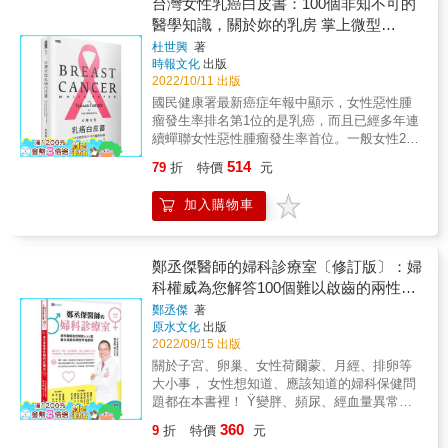
理， 由上而下、由外而內，將症狀分門別類，
台灣女性乳癌白皮書：100個非知不可的
心冷飲讓皮膚變差又傷胃！ 挑食名單中最常見
易罹患的常見疾病。此外，書中特別介紹「放
為忙碌的妳找出平時容易疏忽，或者經常視而
醫學知識，關於妳的乳房 掌上微型
的紅蘿蔔、番茄、芹菜，很多人都不愛， 但打
鬆舒緩瑜珈」，每天只要訓練5分鐘，便能幫助
不見的身體異常徵兆， 並進一步說明症狀成
Google冊
成蔬果汁能防高血壓、牙周病、減肥，養顏功
杜世興
著
強化衰退的骨盆底肌與內核心肌群，徹底改善
因、自我照護方式，以及需要特別留意的病
時報文化
出版
效絕對讓妳意外！ & ▎睡美人睡美人
更年期難以啟齒的泌尿困擾、羞於見人的鬆垮
例。 了解自己身體裡「有可能發生」的問題，
2022/10/11 出版
&hellip;&hellip;睡好了，自然就變美了！ 人一
肌肉，以及可能造成行動不便的骨質問題。針
就能減少因為「未知」而產生的不安和壓力。
天的1/3時間在睡眠，睡覺不是越久越好，其實
國民健康署最新癌症年報中顯示，女性惡性腫
對有意尋求專業治療的對象，書中詳細介紹目
【頭痛】 有頭痛問題的人，格外需要用心減輕
大有講究！ ．妳試過一絲不掛的裸睡嗎？聽說
瘤發生率排名第1位的是乳癌，而且已經多年連
前婦產科廣泛應用的荷爾蒙補充療法與中醫療
日常生活中的壓力。 盡量避免長期駝背和長時
裸睡有助於身體健康？ 據調查，裸睡不僅能促
續蟬聯女性惡性腫瘤發生率首位。一般女性25
法，這兩種主要的治療方式皆可以有效舒緩對
間久坐辦公桌前的姿勢。 血管擴張易導致頭痛
進血液循環和神經調節，還能消除疲勞！ ．睡
歲以上，即有可能步入乳癌發生的年齡，臺灣
應的更年期症狀。各位在與醫師諮詢過後，可
惡化，有頭痛跡象時應避免泡澡和按摩。 相關
514
79
折
特價
元
覺也能減肥？邊睡邊燃燒多餘脂肪是真的還是
乳癌發生的高峰期為45至69歲，平均比歐美早
以根據個人狀況採取合適的治療方式。最後，
病症 ➔緊縮性頭痛〈關注級別★〉 ➔偏頭痛
假的？ 研究證實，只在夜間分泌的生長激素能
了大約10歲。杜世興教授行醫30多年來治療過
更重要的是瞭解如何在更年期間預防女性的高
〈關注級別★★〉 ➔缺血性腦中風〈關注級別
加入購物車
促進骨骼和肌肉生長， 並加速體內脂肪燃燒，
無數的患者，不只是讓病患免於疾病折磨，同
風險癌症和相關疾病，讓停經後的生活更加健
★★★〉 ➔蜘蛛膜下腔出血〈關注級別
人稱「睡眠瘦身法」，快來一探究竟！ & 本書
時也讓背後的家庭得以安心生活。撰寫此書除
康自在。《本書特色》｜全方位認識更年期｜
★★★〉 【手麻或無法自由活動】 重度肩頸僵
特色 & 都市女性因工作壓力和生、心理影響，
了希望能讓患病者有一書在手，能快速查詢自
結合大量科學研究數據，以簡易圖表和插畫說
硬的人容易出現手部發麻和無法自由活動的症
無法擁有足夠良好的生活品質，進而導致諸多
身的狀況，免於因徬徨無助而引來的恐懼心
鄭丞傑醫師的婦科診療室〔修訂版〕：婦
明更年期的成因與身心變化。從前期預防、準
狀。 平時務必提醒自己端正姿勢，培養運動習
健康問題產生，本書以多個面向探討影響女性
理，也希望能讓更多女性有機會能了解這個與
科權威為您解答100個難以啟齒的兩性幸
備和理解，到進入更年期需要的接納、應對和
慣。 手部和手臂發麻症狀也可能是重大疾病引
健康的因素，包括運動、飲食、睡眠、心情，
切身相關的疾病。 & 於本書中，杜世興教授也
共存，迎接人生必經階段的各種轉變。｜透過
起，請務必接受醫師的診察。 相關病症 ➔腕隧
福密碼
鄭丞傑
著
乃至孕期該注意的大小事都一一列舉，身為都
在隱去患者個資後，談了五個令他印象深刻的
飲食和睡眠改善更年期不適｜針對荷爾蒙失調
道症候群〈關注級別★〉 ➔頸椎間盤突出〈關
原水文化
出版
市女性的妳不看不知道，一看免去所有煩惱！
案例。有對抗不停長大的葉狀肉瘤的上班族，
導致的骨質流失、憂鬱、失眠、熱潮紅、代謝
注級別★★〉 ➔巴金森氏症〈關注級別
2022/09/15 出版
&
身上有著37顆淋巴腺轉移的媽媽，因為病患的
緩慢、落髮等不適症狀，提供飲食和睡眠的全
★★★〉 ➔腦瘤〈關注級別★★★〉 【腳抽
關於子宮、卵巢、女性荷爾蒙、月經、排卵等
高度自我覺察而救了自己一命的糖尿病患，懷
方位生活指導。｜強化內核心肌群的舒緩放鬆
筋】 平時抽筋的原因可能是肌力衰退、肌肉疲
大小事， 女性想知道、應該知道的婦科保健問
孕時罹癌的艱難抉擇，與如何面對乳癌復發的
瑜伽｜每天只要5分鐘，透過簡易的瑜伽動作來
勞、身體發冷、 缺乏水分導致電解質失衡，或
題都在本書裡！ Ÿ變胖、頻尿、經血量異常可
故事，期待能讓這些抗癌鬥士的分享能激勵更
強化骨盆周圍的肌肉，達到調節自律神經、支
者藥物副作用等。 容易抽筋的人平時務必攝取
能都是子宮肌瘤作怪？ ŸŸ經期前胸部腫脤狂冒
多人。本書協助一般大眾認識乳癌，將各個不
360
9
折
特價
元
持膝蓋與骨骼能力等功效。預防更年期容易出
足夠水分。飲用運動飲料補充電解質也非常有
痘，經前症候群好難受怎麼辦？ Ÿ更年期容易
同階段所面臨的問題與可應對的方式都做了通