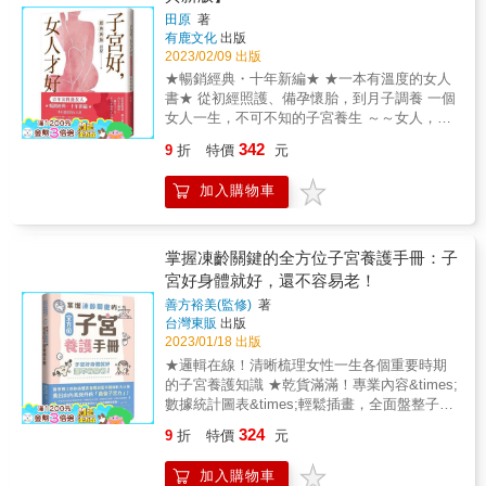
耳、節奏律動恰到好處，但過往我們總把雌激
我價值 -現在輪到我了 致謝 參考書目 第三冊
體不適但猶豫著是否該去看婦科醫生，有一點
在這兩個階段都會產生急劇的變化，因此有可
是錯誤的？• 如何辨識錯誤的減重建議，避免上
田原
著
素與乳癌畫上等號，實為對雌激素之誤解，這
擺脫洗髮精，頭髮變多更健康！[暢銷修訂版]：
婦科問題卻有些難以啟齒；體有異樣，向你尋
能會因心情調適不及而感到困惑或是煩躁。不
當，不再浪費時間、金錢和精力？• 為何有效的
有鹿文化
出版
也導致許多婦女錯過使用雌激素的好時機，而
日本抗老名醫傳授，大幅減少掉髮，告別頭髮
求幫助；當你的女友跟你抱怨你不關心她；如
僅如此，這兩者也都是容易在學校、家庭、社
體重控制其實不需要重重限制和複雜規則？• 是
2023/02/09 出版
忍受更年期、停經後接踵而來的困境（心血管
煩惱的養髮祕訣！ 讀者＆體驗者熱烈迴響，好
果你的女兒忽然有一天怯怯地跟你說：媽媽我
會等環境面產生巨大變化的時期。 頭痛、潮
哪些力量有意產出錯誤的減重建議，並從中獲
★暢銷經典・十年新編★ ★一本有溫度的女人
疾病、情緒障礙、骨質疏鬆、新陳代謝症候
評不斷！ 連續執行28天，明顯減少50%的掉髮
流血了&hellip;&hellip; & 那就請你買下這本書
熱、腰痛、易怒、煩躁、憂鬱&hellip;&hellip;這
取利益？戴維斯博士也提出有科學根據的減重
書★ 從初經照護、備孕懷胎，到月子調養 一個
群、更年期生殖泌尿症候群）。根據我在臨床
髮絲強韌有彈性，頭髮濃密亮麗更健康！ 養護
送給她們吧！ & 專業推薦 & 小劉醫師｜外科醫
些都是更年期常見的症狀。本書除提供多樣舒
原則，並分享曾深受誤導所苦的人改變觀念、
女人一生，不可不知的子宮養生 ～～女人，所
上運用雌激素的經驗，以及定期婦科檢查三點
頭皮不乾燥，改善髮質秀髮更柔順！ 頭皮清
師 神老師神媽咪｜作家 張瑜芹｜美麗而剽悍
緩女性各種不適的解方之外，更教妳如何利用
成功控制體重的真實故事，指引你找出適合自
有的美麗，都來自於身體深處的子宮～～ 一個
不漏，適當的雌激素的確可以協助熟齡婦女以
潔、頭髮不黏膩，告別惱人異味！ 皮膚是排泄
婦產科醫師 黃之盈｜暢銷作家、諮商心理師 魏
性荷爾蒙的分泌機制，積極正面又自在地度過
342
9
折
特價
元
己的方式，逃離徒勞無功的減肥惡性循環，踏
世世代代心繫女科、療癒女性的八百年中醫世
優雅健康的方式面對停經後的生活，在此誠心
器官不具自淨效果，少用洗髮精才能保護頭
君卉醫師｜柳營奇美醫院婦產科主治醫師 &(以
更年期！ ★日本亞馬遜讀者5顆星推薦 ★認識
上真正健康、無害且有效的體重管理之路。▍
家， 全方位解析女人問題始末和解決之道， 全
推薦此書給所有女性！──張宇琪 醫師，台灣生
皮。 選擇洗髮精的重點不在有無矽靈，而是其
上按姓氏筆畫排列) &
女性荷爾蒙的功用與分泌機制 ★青春期的體質
加入購物車
這些耳熟能詳的觀念，究竟是事實，還是迷
新角度深入婦科疾病的認識與治療， 好好養子
物等同性荷爾蒙學會理事、中華亞太婦科美容
所含的化學物質。 若在意清水洗髮的黏膩與異
打底十分重要，減肥請從18歲以後再開始 ★如
思？麥麩會導致體重增加？在某些研究中，麥
宮，就是好好愛自己！ 你曾盡責地求學、盡責
學會監事、台灣更年期醫學會副祕書長、國際
味感可用純皂洗髮＆梳頭改善。 染髮引起發症
何讓男性荷爾蒙也成為女性的盟友？ ★停經其
麩會導致老鼠的體脂肪變高，但沒有任何人體
地求職、盡責地為家人付出； 但是，你可曾盡
更年期醫學會會員、台北市立萬芳醫院婦產科
狀其實比洗髮精嚴重，假髮其實會越戴越禿。
實不是壞事，只要好好調養，更年期也可以是
實驗證明這也會發生在人類身上，也沒有證據
責地成為你身體的「知音」？ 傾聽她、呵護
主治醫師 「服用荷爾蒙恐增加罹患癌症的風
掌握凍齡關鍵的全方位子宮養護手冊：子
洗髮精是頭髮變稀疏及禿頭的主因，擺脫洗髮
回春的關鍵 &
表明無麥麩飲食能幫助減肥。水果會致肥？一
她、感受她，然後盡責地撫育她？ 你的身體渴
險，特別是乳癌。」自2003年美國國家衛生研
精改善髮質！ 掉髮、頭髮稀疏、乾枯毛躁，全
宮好身體就好，還不容易老！
份水果中可能含有二十克以上的糖，或者更
望的，除了你，還能有誰？ 女人該如何正確愛
究院公佈「更年期與停經期間荷爾蒙替代療法
都是因為「洗過頭」！ 清水洗髮x適當水溫x正
善方裕美(監修)
著
多。但水果同時也含有纖維，會減緩糖分的吸
護自己？如何守護子宮？ 不孕、停育、流產、
的利與弊研究」結果以來，全球的女性對此深
確吹髮x指腹輕撫x勤梳頭， 掌握健康洗髮訣
台灣東販
出版
收。整體研究顯示，水果不會導致體重上升，
炎症、肌瘤、月經病&hellip;&hellip; 它們不是
感不安，對荷爾蒙補充治療敬而遠之，寧可承
竅，洗出健康頭皮＆彈性美麗的秀髮！ 這樣
2023/01/18 出版
甚至還與體重降低有關。吃早餐前先運動，減
無故發生，一切祕密都在你的子宮。 作者田原
受更年期的不適影響生活品質，也不願意進行
洗，就能擁有健康亮麗的濃密秀髮！ 溫度 以
★邏輯在線！清晰梳理女性一生各個重要時期
重效果會更好？有些研究證實空腹有氧運動也
尋訪中國山西平遙道虎壁王氏中醫女科第二十
荷爾蒙治療。本書作者根據眾多臨床醫學證據
34~35℃溫水洗髮，避免用太熱的水溫使頭髮更
的子宮養護知識 ★乾貨滿滿！專業內容&times;
許會加速燃脂，但只有短暫的一刻，在為期好
八代傳人&mdash;&mdash; 始祖為宋朝金國名
提出，女性荷爾蒙補充療法的好處遠遠超過潛
乾燥。 運指 以指腹輕撫頭皮，或從髮根往髮梢
數據統計圖表&times;輕鬆插畫，全面盤整子宮
幾天或好幾週的時間裡，則沒有帶來更多減脂
醫，一個世世代代心繫女科、療癒女性， 傳承
在的罹癌風險。透過本書，女性朋友能夠全面
梳洗，避免抓傷頭皮。 吹乾 先擦乾縮短吹髮時
保健相關問題＆解方 ★從青春期到更年期，醫
或減重效果。研究者表示，在早餐前先運動，
了八百年的中醫世家&mdash;&mdash; 以現場
了解更年期進行荷爾蒙補充的益處，並針對個
324
間，保持15cm距離，以冷、溫風交互吹髮。 梳
9
折
特價
元
學博士教妳搞懂婦科大小事！養出最強子宮力
並不會為減脂或減重帶來更高的效率。
訪談稿為基礎，公開祖傳絕技，並融合數十年
人的疑惑找到答案。我誠摯推薦女性讀者閱讀
頭 選擇鬃梳，慢慢梳，每日至少梳一次頭，洗
女人為什麼會有月經？ 經痛痛到生無可戀，是
臨床經驗， 提出「子宮好，女人才好」的核心
本書。──賴宗炫 醫師，台灣更年期醫學會監事
髮時先梳理再洗頭。 頻率 一開始每天洗一次
加入購物車
不是生了什麼重病？ 月經失調竟然是因為太