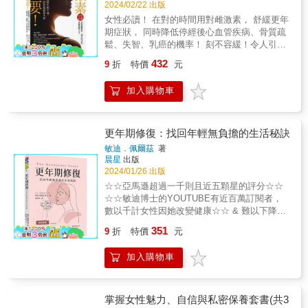
食變化、排毒、荷爾蒙等原則，數以千計的女
2024/02/22 出版
家，我愛這本書！」&mdash;&mdash;凱瑟
喜悅的源頭。 骨盆是女人的聚寶盆，也是女人
導：Q.每位女性都會有經血逆流的情況，若免
性因她的指導改變健康。 ◎斷食沒有一套標準
女性必讀！ 在對的時間用對雌激素， 舒緩更年
琳．梅（Katherine May），《寒冬之中》（暫
外在身體與內在靈性銜接的地方。喚醒骨盆覺
疫力高，可避免發炎破壞體內組織嗎？Q.補品
放諸四海皆準則，女性可以根據自己的荷爾蒙
期症狀， 同時降低停經後心血管疾病、骨質疏
譯，Wintering）作者 讀者評價 ✿ 我自己平常
知，平衡能量流，女人就能從身體找回與自己
（如人參、當歸）、大豆異黃酮等，會造成慢
週期改變斷食的計畫。 ◎最詳細的斷食指引，
鬆、失智、乳癌的機率！ 刻不容緩！令人引頸
鮮少看醫療、科學相關題材的書籍，往往覺得
的親密關係。當女人懂得珍惜、呵護身體，與
性發炎嗎？Q.子宮內膜異位症到了更年期，症
拯救因為症狀掙扎的你，各類慢性病像是多
期盼！ 破除「雌激素會導致乳癌」的錯誤認
這樣的書會很艱澀生硬而卻步。但這本書出乎
靈性建立更深的連結，就能由內而外，綻放出
狀會自動改善嗎？Q.人類乳突病毒是否通過性
432
9
折
特價
元
囊、甲亢，第二型糖尿病等，都有專屬的斷食
知！ 研究嚴謹，鉅細靡遺，有助於醫師和患者
意料地有趣，且讓我學到非常多東西。身為女
女人自然的活力光采。 塔咪以多年的實務經
行為傳播？Q.卵巢癌是否比子宮頸癌的致死率
療法。 ◎不用犧牲你的味蕾，收錄60道益菌生
討論荷爾蒙療法的益處和風險， 讓女性放心使
性的自己，我從來沒有詳細了解過自己的生殖
驗，整合身心靈療癒，發展出「骨全方位骨盆
更高？Q.過胖是否會因過多脂肪組織產生過量
加入購物車
酮、荷爾蒙飽餐、復食食譜，多種食材兼具營
用雌激素，活出更健康且長壽的人生。 許多人
器官，也不確切理解懷孕、生產、產後、更年
照護治療」。透過物理復健、能量運作、引導
雌激素，增加癌症風險？Q.荷爾蒙是分泌至卵
養，讓你吃得美味又能達到療效！ 誠摯推薦
都有「更年期女性接受荷爾蒙療法會導致乳
期等到底是怎麼一回事。這本書解開了很多過
式觀想，以及充滿創意的療癒練習，協助女人
巢，還是子宮？Q.切除子宮是否仍有女性荷爾
(依姓氏筆畫順序) 李婉萍 營養師 陳君琳 專業
癌」的錯誤認知，但事實上，早在1990年代初
往自己有想過但沒實際去理解、或傳統社會認
滋養自己生育與創造的中心。書中的六十九個
蒙？Q.早期流產的主因是否為染色體異常？每
減重功能醫學醫師 曾心怡（花花老師） 減醣料
期，全球早就累積了50年的證據，顯示雌激素
更年期修復：找回年輕無負擔的生活秘訣
為不該被提起的謎題，也讓自己更了解自己一
練習，帶領女人喚醒對自己身體與女性器官的
當妳面對婦科健康問題感到困惑和不安時，透
理生活家 鄧雯心 初日診所副院長 &
除了能成功抑制大多數女性的更年期症狀，還
些。 ✿ 除此之外，作者用很多訪談、文獻，講
覺知，疏通內在阻塞的能量流動。鼓勵女人透
過本書提供提醒和支持，妳能夠更安心地接受
敏迪．佩爾茲
著
能大幅降低心臟病、髖部骨折、大腸癌、阿茲
述許多人的親身經歷和歷史事件，為很多為生
晨星
出版
過自己與生俱來的療癒力，找回滋養自己的力
治療，了解診間中來不及問的大小事，改善自
海默症的風險，一直到今日，依然有許多後續
2024/01/26 出版
育困難、受醫療歧視、被迫剝奪生育能力、被
量，活出身心靈平衡的喜悅。 推薦與書評 「在
己的病情。☆全新增訂版！新增十篇「婦科健
研究證實，荷爾蒙療法並不會增加乳癌風險！
禁止墮胎等的族群發聲，震撼人心。 ✿ 字裡行
古遠的記憶深處，有一個地方，那裡的女人用
康」相關文章，並補充最新醫療資訊，讓讀者
☆☆亞馬遜超過一千則且近五顆星的評分☆☆
那麼，為什麼現在仍有那麼多女性（包括許多
間可以讀到作者對於西方醫學及科學界充滿白
吟唱編織衣裳、藉雙手撫癒傷痛、以舞蹈連結
更受益。◎本書適合以下狀況的女性‧18歲以
☆☆敏迪博士的YOUTUBE有近百萬訂閱者，
醫師在內）會對使用荷爾蒙來改善更年期症狀
人、男性主義的憤慨與不平，為那些在歷史上
萬物，在月光的洗禮下進行儀式與大地對話
上，希望了解婦科健康知識‧有經痛或子宮肌
數以千計女性因她改變健康☆☆ & 難以下降的
有所疑慮呢？罪魁禍首就是2002年的「婦女健
被犧牲、實驗的女性寄予同情，對於有爭議性
&hellip;&hellip;這是個真實的地方，它在每個女
瘤、肌腺、多囊等婦科疾病‧關心婦科腫瘤的預
體重和燥熱的心情，讓妳日夜難眠，惱人的症
351
康研究」！ 腫瘤學家布盧明醫學博士，親自揭
9
折
特價
元
的議題也能正反兩面的完整闡述，溫暖平和又
人的心靈深處，是源頭也是歸屬。 作者提供的
防與治療‧準備進入或已進入更年期‧對荷爾蒙平
狀讓人不知所措。 但種種的困境都能獲得改
開「荷爾蒙恐慌」的來龍去脈，並以現有醫學
具同理心，也將許多議題留給讀者自己去理解
各種方式像是張地圖，將帶領每個女人踏上這
衡與健康有疑慮◎專家聯合推薦曾啟瑞 醫師
變，而且只要從日常生活做起。 更年期不再是
證據進行嚴謹論證，帶你充分了解雌激素治療
加入購物車
後深思，極富知識性及教育意義。 &
塊領土，探索妳的「野性女人」，迎回將內心
────試管嬰兒之父、臺北醫學大學名譽教授劉
危機，反而會是健康的轉機。讓你年輕重開
更年期症狀的益處與風險（好處比你以為的
黑暗潤化為璀璨光芒的美與力量。」──何靖媛
偉民 醫師────劉教授婦產科診所院長王伊蕾
機！ & 【身體的神奇修復力】 你的身體天生就
多，風險比你以為的低），讓廣大女性不再被
（靈性肚皮舞老師、能量療癒工作者） 「國內
醫師────幸福婦產科診所院長
擁有最神奇的自我修復能力，你只需要學會啟
似是而非的「發現」給嚇唬，而是學習評估風
婦女的骨盆腔問題很多，較常見的經痛、子宮
動這個治癒過程。 &mdash;&mdash;敏迪．佩
掌握女性魅力、自信與私密保養套書(共3
險與益處，做出對自己健康最有利的明確判