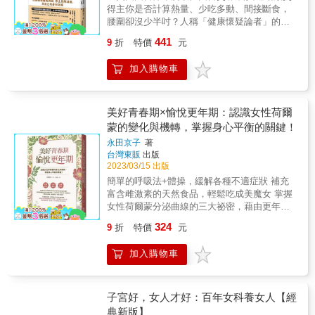
識，進而更明智地做出相應的決定。這本書將
及提供專業性的見解。再配上簡單明確的繪
（也讓我們激動焦躁） 女性性荷爾蒙 壓力荷爾
超音波檢查後，發現陰道裡居然有6個保險套。
打算懷孕，但未來希望有小孩的話，則可以考
得主你是否計算熱量、少吃多動、間接斷食，
為您提供豐富的資訊，助您更深入地了解女性
圖，更讓無專業背景的讀者一目了然，跨越閱
蒙 甲狀腺荷爾蒙 Chapter 3 平衡荷爾蒙這樣
當醫師詢問這究竟是怎麼回事時，他們說，因
慮凍卵。子宮帶來的「女人宿命」到了今日已
腰圍卻沒少半吋？人稱「健康懷疑論者」的羅
健康議題，成為自己健康的守護者。──周輝政
讀時的障礙。穿插的真實病人故事，讓有類似
做 -個人身心健康問卷 透過荷爾蒙來平衡荷爾
為不知道保險套的用法，所以在每次發生性關
經能加以控制。 女性初經造訪後的40年期間，
伯特‧J‧戴維斯博士告訴你，瘦不了不是你的
教授醫師，台安醫院婦產科主治醫師、資深行
症狀的讀者，更多了一份參考依據。 從問題成
蒙 -更年期：我們的第二個青春期？ 更年期初
係前，都會放一個保險套在女方的陰道裡
441
9
折
特價
元
每個月都會和生理期見個面。 經痛程度因人而
錯！「即使是最老練的節食者，聽到戴維斯博
政副院長兼策略長；台灣精準醫學會理事長；
因、病症到因應之道，鉅細靡遺，並提供最新
始 -黃體酮不足或雌激素占優勢 -肌瘤 更年期中
&hellip;&hellip; & ＃洗澡後陰毛應該要用吹風
異，即便是經痛非常嚴重的人，想必都認為
士揭穿的真相，也會大吃一驚。不只如此，他
台灣婦產科醫學會理事 美國開國元勳之一，富
的手術和檢驗方法等資訊，讓讀者有任何疑惑
間 使用荷爾蒙治療 -人工合成的荷爾蒙 -荷爾蒙
機吹乾？ 「頭髮不徹底吹乾會產生頭皮屑和異
加入購物車
「月經不是病」，所以會一如往常地生活。 但
還為每個人詳細列出了邁向個人成功的實用步
蘭克林（Benjamin Franklin）曾說：「人生有
時，隨時可以從書中找到答案，是女性讀者案
替代療法 -常規荷爾蒙替代療法 -使用生物同質
味，同樣陰毛不徹底吹乾也會引發炎症」很多
千萬別因此忽略「有點怪怪」的感覺。一開始
驟。」──莉莎•莉莉恩（Lisa Lillien），又名飢
兩件事無法避免，死亡跟繳稅。」如果妳是四
頭必備的參考書。&& & 本書特色 ★&& &白
性荷爾蒙的荷爾蒙替代療法 -停經之後的治療 -
人都有這樣的想法。但陰毛長在比臉部皮膚還
些微的不適，置之不理有可能會演變成嚴重疾
餓女孩（Hungry Girl），紐約時報暢銷書作者
十五歲以上的婦女，清單還必須增加一項：更
話、故事化、圖像化，讓醫學資訊簡化，讓眾
我應該服用荷爾蒙多長的時間呢？ -性愛生活
柔軟、敏感的皮膚上，而且比任何一個部位的
病！ 即使不再生育或已停經，子宮還是會伴隨
＊你覺得自己太胖，其實是掉進媒體和減重產
美好青春期×愉悅更年期：認識女性荷爾
年期。如果能把握機會之窗，及時開始荷爾蒙
人更容易吸收。 ★&& &從問題成因、病症到因
透過甲狀腺來調節荷爾蒙 -T3、T4：我們的動
皮膚都脆弱，所以這部分皮膚更加需要保持水
著女人一生。 現在就開始學習如何與自己的身
業的特大號騙局。用科學揭開「過胖」的七大
蒙的變化與機轉，掌握身心平衡的關鍵！
療法，不僅可以舒緩更年期症狀，還能降低停
應之道，鉅細靡遺，並提供最新的手術和檢驗
力源 -T1、T2、降鈣素、副甲狀腺荷爾蒙5 -當
分層和油脂層的穩定和平衡。灼熱的風會破壞
體好好相處吧！ 本書特色 ◎簡明解說婦科最新
真相，消除體重偏見，讓你不再白費時間、金
經後心血管疾病、骨質疏鬆症、失智症的機
方法。 名人推薦 曾志仁 中山醫學大學附設醫
甲狀腺緊急剎車時 -橋本氏甲狀腺炎 透過腎上
油脂層的平衡，所以最好還是自然風乾。 & ＃
永田京子
著
知識，以及女性自我護理的方法。 ◎搭配全彩
錢和精力，順應體質打造有效體重管理策略。
率，延長壽命。然而，荷爾蒙長期以來一直被
院副院長、楊重源 台東馬偕紀念醫院身心內科
腺、肝臟以及減輕壓力來調節荷爾蒙 -慢性腎上
月經期間有性行為&hellip;這樣就不會懷孕了
台灣東販
出版
插圖，輕鬆閱讀無負擔。 ◎收錄「別被迷信牽
＊這個世界想讓你相信有「最有效」的減肥
錯誤地與乳癌連結，因此，我樂見本書作者以
主治醫師、侯鎮邦 林口長庚醫院高齡泌尿科主
腺機能不全 -問卷：您的壓力荷爾蒙水平如何？
2023/03/15 出版
嗎？ 雖說月經期間是可以進行性行為的，子宮
著走」專欄，破除常見的婦科迷思。 &
法、「最正確」的瘦身食物，瘦不下來是因為
批判性思考的方式，針對現有醫學證據進行嚴
任、黃信恩 醫師/作家、鄭丞傑教授 台北秀傳
-腎上腺疲勞患者的每日攝食計劃表 -時間生物
通過陰道排出血液，但血量並不會多到陰莖無
簡單的呼吸法+體操，緩解各種不適症狀 補充
你缺乏自制力。事實上，你接收到的減重資
謹論證，讓不論是否已進入更年期的人，都能
醫院院長一致推薦 &
學&mdash;按照處方睡眠 -肝臟排毒 Chapter
法進入的程度，但務必加以考慮的是衛生方面
富含雌激素的天然食品，輕鬆吃成美魔女 掌握
訊，幾乎全是充滿偏見的假消息。計算熱量、
充分了解該療法的益處與風險（先劇透：好處
4 外部荷爾蒙操控 內分泌干擾物（ED） -微
的問題。 & 因為細菌容易通過陰莖進入子宮，
女性荷爾蒙分泌曲線的三大祕密，藉由更年期
少吃碳水、多運動、跳過一餐、多喝水，媒
比想像中多，風險則遠低於成見），再決定是
塑料（塑膠微粒） 表觀遺傳學&mdash;從環境
此時會導致原本存活在陰道的細菌隨著血液逆
讓人生再起飛！ 性荷爾蒙劇烈變動的更年期
體、名人、KOL及網路不斷推送大量的甩肉建
324
9
折
特價
元
否採取荷爾蒙療法。──陳珮凌 醫師，東元綜合
進入基因 -生命的建構藍圖 -我們可以主動改變
流進入子宮當中，而經期時陰道內有益細菌活
和青春期一樣，身體不斷產生的變化會讓人不
議，許多人都努力遵循這些方法，腰圍卻不減
醫院婦科主任 《Estrogen Matters》中文版在
基因 Chapter 5 自我照護 身心醫學 人際關
性也會降低，所以比平時患陰道炎和盆腔炎的
由自主地嚇一跳！雖然有時會發生一些不如意
反增，甚至損害了健康。人稱「健康懷疑論
眾人殷殷期盼下，終於要出版了！本書作者、
加入購物車
係和性愛生活 -性愛 -設定界限&mdash;杜絕耗
可能性更大。 & 本書特色 & 這本書適合誰閱
的事情，不過請別因此責怪自己。更年期的不
者」、屢獲殊榮的健康記者者羅伯特．J．戴維
腫瘤學家阿夫魯姆及書中提到的許多醫學專
費大量精力 -將倉儲填滿 -肯定自己的努力 -放
讀？& 這是一本寫給年輕女生的婦科健康書，
適並非妳的錯，一切都是性荷爾蒙造成的。 乍
斯博士，將揭露商人的宣傳話術與未經科學驗
家，透過實證的方式逐一揭開雌激素的神祕面
手，委派 -80%就夠了 -清靜休息時間＝個人的
針對女生的生理特點，聚焦她們常遇到的婦科
看之下，青春期和更年期似乎是完全相反的存
證的減重法，破除讓你瘦身失敗的體重迷思。
紗。女性一輩子都需要雌激素，它就像國家音
暫停時間（忙裡偷閒） 改變看待自己的方式：
問題和熱門話題，以醫患對話的方式，輕鬆、
在。但其實兩者之間有著許多共通點，比方
子宮好，女人才好：百年女科養女人【經
本書將告訴你： • 哪些減重手段最有可能（以
樂廳的樂團所譜成的「音樂交響曲」，動聽悅
自我同理心 -對我而言，我是值得的：健康的自
坦誠的告訴你婦科的各種知識。 & 當你感到身
說，體內的荷爾蒙會產生巨大變動。由於身體
典新版】
及最不可能）有效？• 為何傳統的減重觀念常常