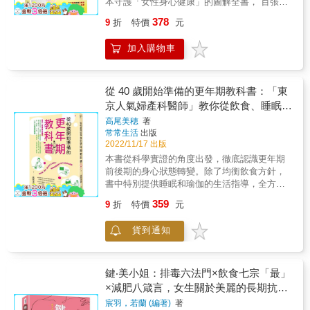
本守護「女性身心健康」的圖解全書， 百張圖
孕不育，而是研究體外受精、試管嬰兒等替代
康倡議」研究竟然為了反對激素療法而危言聳
驗，台灣專業醫師審訂，讓你知道身體的轉變
的身體。本書教導各位如何找回身體原有的力
表認識「女性荷爾蒙」，擁抱魅力爆棚的第二
生育的手段。這，有意思嗎？ ★不可不知的女
聽地宣傳並扭曲其自身發現，令我十分震驚。
如何發生、面對及處理。 & 2、生活各方面的
378
9
折
特價
元
量，進而發揮子宮力。其實在日常生活中，就
次成長！ 日本婦女的停經年齡約為51歲(台灣為
性養生觀念★ ※ 子宮、卵巢、輸卵管和乳房是
我希望本書能引起充分關注，使廣大女性及其
完整建議：從用藥、療法、飲食、運動、家庭
有許多自己可以實行的保健方式。 ★無論是否
49歲)，停經前後的10年間為「更年期」，又被
肝經這條大主幹上的四大住戶，聲息相聞。 ※
醫師能克服對荷爾蒙補充療法的恐懼，以正視
到心理建設的全方位建議，讓你自信生活！ &
加入購物車
想生寶寶都該知道的懷孕大小事 子宮最重要的
稱為女性的第二次青春期。期間因荷爾蒙產生
保暖在於女人是一條「鐵的紀律」！因為貪涼
聽。──菲麗絲．格林伯格，女性健康研究協會
3、各方好評：英國名主持人齊聲好評，亞馬遜
功能就是懷孕，以及保護養育嬰兒。從懷孕到
劇變，容易發生各種身體和精神問題，書中講
而導致的停孕非常普遍，而且這人群逐年在增
會長暨執行長 本書令人引頸期盼已久，我要向
評價4.6顆星，無論是女性、伴侶還是家人，都
生產的這段過程，充滿了一連串不可思議的事
述許多女性荷爾蒙的相關常識，跟著專家們一
加。 ※ 如果一個中醫師一聽說已經有西醫診斷
作者的勇氣與努力（及其清晰機智的書寫）致
因這本書而改變生活。& & 專業推薦 & 烏烏醫
情。無論將來是否想生寶寶，每位女性都應該
同迎接更年期前後突然出現的身心變化！ ◎兩
從 40 歲開始準備的更年期教科書：「東
為炎症，就讓你吃清火藥&mdash;&mdash;注
敬。我相信對所有治療更年期女性的臨床醫師
師（禾馨婦產科）熱情推薦 & 王瑞生 醫師、醫
好好地了解自己的身體。 ★妳是否視若無睹？
大專家帶領入門 書中內容根據日本婦科權威醫
意，這個醫生不是好醫生。 ※ 中年女人焦頭爛
或罹患乳癌的女性來說，鼓勵病患讀這本書具
京人氣婦產科醫師」教你從飲食、睡眠、
學博士 審訂・推薦： 「比較其他亞洲國家或歐
子宮的疾病與治療方式 現代女性面臨著許多婦
師「對馬瑠璃子」，以及美容師‧更年期諮詢師
額時，不少人會出現假象的高血壓，它其實不
有道德重要性，而且刻不容緩。──麥克．鮑姆
美國家，台灣的更年期及停經後婦女之不適症
瑜伽運動，到中西醫荷爾蒙補充療法，全
高尾美穂
著
科疾病的威脅。像是「經痛太嚴重，只能依賴
「吉川千明」，共同舉辦超過145期的「女性荷
需要治療，只要疏理肝氣，把情緒調整過來，
醫學博士，倫敦大學學院醫學人文學院客座教
狀與亞洲婦女較相似，而與歐美婦女有相當明
常常生活
出版
方位自我照護，告別停經不適、肥胖
止痛藥」、「明明不是經期卻持續少量出血」
爾蒙講座」為經驗基礎，引用最新的研究結
血壓就下來了。 ※ 如果單純為了降低血壓而用
授 布盧明與塔芙瑞斯以雅俗共賞的筆調述說雌
顯的差別。台灣婦女以熱潮紅為主訴比例遠不
2022/11/17 出版
等，妳是否也有儘管在意，卻因為生活忙碌而
果，融合易於理解的說明。 ◎「女性荷爾蒙」
降壓藥，精血更送不到頭上去，血壓的確不高
激素的故事。為了支持荷爾蒙補充療法，本書
及歐美婦女，而以膝關節痛、下背痛等肌肉骨
本書從科學實證的角度出發，徹底認識更年期
置之不理的事情呢？
基礎認識 失眠、盜汗、熱潮紅都是「荷爾蒙」
了，頭腦也不脹了，但其實反而是空轉，更容
鉅細靡遺地研究，不厭其煩地推論，非常啟發
骼系統症狀居多。而失眠、情緒不穩、易怒與
前後期的身心狀態轉變。除了均衡飲食方針，
變化的關係！？ 專家向讀者介紹更年期困擾的
易營養不良，埋下老年癡呆的隱患。 ※ 懷胎的
人心！──哈麗葉．霍爾 醫學博士，《科學醫
頭痛則遠高於歐美婦女，台灣婦女自覺更年期
書中特別提供睡眠和瑜伽的生活指導，全方位
成因、對策、可能伴隨的疾病，提供相對應的
女人不能輕易補腎，專補腎臟，胎兒死得愈
學》編輯 文筆流暢，見解深刻，一針見血，本
及其後的相關症狀並治療的比例也遠低於歐美
改善荷爾蒙失調造成的不適症狀。此外，搭配
舒緩解方，讓更年期不再是個困擾，助妳迎接
快。 本書特色 1. 詳述現代女性健康保健根本
359
書成功推翻了政府斥資數十億美元主持的「婦
9
折
特價
元
婦女，尤其是性功能失調部份。 過去許多女性
荷爾蒙補充療法與中醫療法雙管齊下，可以根
第二段的美好人生。 ◎學習觀察自己的身體 透
大法，守護女性健康！ 2. 傳承八百年之中醫
女健康倡議」研究，該計畫宣稱荷爾蒙對停經
對荷爾蒙療法懷有排斥心態，或是有一些錯誤
本地解決更年期的各種煩惱。唯有懂得更年期
過醫師提供的「自我檢測表」，逐步檢視症
女科世家現身說法、指點迷津！ 3. 最深入淺
後女性有害。那項研究錯了。到頭來，雌激素
貨到通知
認知，例如之前曾有美國國立衛生研究院所發
的自我照顧和治療，才能戰勝焦慮和未知，展
狀，再結合專家們建議的護理方法，緩解身體
出的診間問答，輕鬆學習女性養護之道！ 4.
對女性的健康確實很重要。──小文森．T．戴
表「婦女健康關懷研究」（WHI）更年期婦女
開更美好的熟齡人生。★東京表參道人氣婦產
或是心理的不適感受。 ◎煩惱的不是只有妳！
依據各項病徵現象，白帶異常、月經調養、妊
維塔 醫學博士，耶魯癌症中心醫學教授、耶魯
荷爾蒙治療報告研究，認為荷爾蒙藥物會有增
科醫師全新力作，最完整的女性更年期自我照
在身體面臨不同變化時（停經或是更年期），
娠嘔吐&hellip;&hellip;對症藥方（方劑僅供參
大學醫學院流行病學與公共衛生學系教授 &
加乳癌、心血管疾病的發生機率，但後來發現
護手冊★提供飲食Ｘ睡眠Ｘ瑜伽的新生活指
鍵‧美小姐：排毒六法門×飲食七宗「最」
要如何檢視或保養自己的身心，像是外觀的美
考，請務必尋求合格中醫處方） &
研究對象平均年齡偏大且本身具有共病症，並
南，輕鬆培養戰勝更年期不適的最佳體質！★
×減肥八箴言，女生關於美麗的長期抗
容問題、私密處困擾；或是考慮提前使用「荷
非全然由荷爾蒙藥物所引起。 路易絲．紐森醫
結合中西醫療法，由內而外一網打盡各種更年
爾蒙補充療法」；抑或從其他的個案中找到有
戰！
宸羽，若蘭 (編著)
著
師（Dr. Louise Newson）著作《更年期的你還
期症狀40歲是女性的人生重要轉折點，唯有充