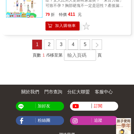
症？女人比男人更易有尿道炎？「朱古力瘤」
別來告訴我怎麼做。」 「我自己的身體、感
辦？是我的問題嗎？ ◆吃哪些食物能保養陰
可致不孕？胸部硬塊不一定是惡性？產後漏
覺、情緒我自己懂，可不可以讓我自己決
道？ ◆接受口交之後，應該會有大量潮吹？ ◆
尿、子宮下垂並非不治之症？婦科癌症可以及
定？」 & 那從懂自己的身體開始吧！本書是以
411
生理期時，應該要用濕紙巾清理乾淨才對？ ◆
79
折
特價
元
早預防？ 一大堆似懂非懂的醫學名詞，一連串
專業婦產科醫師角度寫給妳的身體指南，破除
怎麼分辨「妹妹」發癢時是感染、發炎、得
難以啟齒的婦科疑問，由婦產科專科醫生為妳
性別限制與生育迷思大小事，陪妳一起愛自
病，還是單純感覺癢？ ◆怎樣正確使用保險套
加入購物車
提供深入淺出的詳盡答案。無論是少女、輕熟
己！當妳了解月經週期的奧秘、賀爾蒙的波
嗎？如何選擇對女生好的保險套？ ◆生產前，
女、孕媽媽、更年期女士，總曾經歷過各種各
浪，就懂得靈活地運用各種資源緩解疼痛、不
一定要要剃毛、灌腸嗎？ ◆生產後多久可以開
樣的「女人之苦」，究竟什麼是婦科病？現代
適，就可以溫柔地找回身體主導權，大膽擁抱
始恢復性生活？ ◆生產後請醫生縫「老公針」
女性應如何照顧和保養身體？透過改變生活飲
無框的身體，勇敢做出屬於自己的決定。
1
2
3
4
5
真的有用嗎？ ◆跨性別男性還需要接受子宮頸
食習慣，原來可以提升受孕率、延緩衰老；定
☆☆☆做自己、愛自己，妳，應該是有選擇
癌篩檢嗎？ ◆每次去看婦科，內診一定會用到
期進行婦科檢查，亦可以減低婦科重症來襲的
的。☆☆☆
頁數
1
/5
移至第
頁
儀器嗎？ ◆有哪些食物、方法可以改善「妹
機會。遠離婦科煩惱，由呵護自己開始！
妹」的ph值？ ◆潤滑劑應該用水性、矽性，還
是油性的比較好？ ◆幫「妹妹」除毛有需要注
意哪些細節嗎？ ◆保險套、避孕藥、子宮內避
孕器那種避孕方法最有效？ ◆吃避孕藥是不是
會變胖？ & 那些有關「妹妹」的問題，讓人難
以啟齒，但全美第一婦科權威以幽默及開放的
關於我們
門市查詢
分紅大聯盟
客服中心
態度，破除女性對於私密處的迷思，深深獲得
許多女性的喜愛與支持。看看那些不好說出來
的問題，她怎麼說？ & Ｑ：內褲是不是一定要
加好友
訂閱
選純棉的才是對「妹妹」好？ & A：幾乎所有
女性都至少被提醒過一次，挑選內褲時要選擇
粉絲團
追蹤
白色、棉料的材質，才能預防感染及其他陰道
毛病。聽起來，就像陰道和外陰隨時都可能有
意外發生一樣。不管是尿液、糞便或血液，外