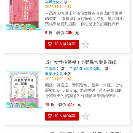
益的幫助，成功度過更年期。 【本書特色】 ★
崧燁文化
出版
是可以自信生活：為更年期前期及更年期做好
分瞭解更年期，才能健康舒適地度過熟齡人
日本女性荷爾蒙權威婦產科醫師x美容師‧更年期
2022/11/14 出版
準備》，希望以醫師自身經歷及臨床案例分
生。本書由日本婦產科人氣醫師高尾美穂針對
諮詢師合著，具一定專業性。 ★從停經前後到
－高達80％以上的職場女性沒有養成經常運動
享，來引導更年期婦女傾聽自己身體的聲音，
所有女性所著，從科學角度深入探索更年期的
更年期後婦女可能遇到的困擾，各種疑難雜症
的習慣 －懶得運動又想變瘦，節食、亂吃減肥
正視更年期所產生的生理或心理不適，建議更
未知領域。女性在進入40歲以後，將迎來停經
都能獲得解答。 ★從基礎知識、居家保健、心
藥結果烙賽到虛脫 －辦公桌上的細菌比廁所更
年期婦女秉持「面對它、接受它、處理它、放
和更年期等人生必經的過程。這個時期由於女
理調適，到荷爾蒙補充療法要點等面面俱到。
多，而妳還每天在那裡吃午餐 －長期熬夜易導
下它」的四它原則，不僅面對及接受，更需要
性荷爾蒙分泌量急遽減少，經常會出現許多身
405
9
折
特價
元
★百張圖表和插圖解說，閱讀輕鬆不吃力。 ★
致健忘、焦慮又長斑，但滑手機到半夜是日常
勇於尋求資源來解決，才能讓更年期活得自由
心狀態的不適。書中以淺顯易懂的文字，將大
解說的文字風格輕鬆好讀，貼近讀者需求。 &
－早餐、午餐隨便吃，晚餐吃得很豐盛，而因
自在。」
量研究數據轉換成圖表呈現，詳細說明進入更
加入購物車
此引起肥胖 －傳統坐月子習慣忌口牛羊魚蝦，
年期的徵兆、出現熱潮紅、失眠、禿頭和骨質
新手媽媽吃雞蛋吃到吐&hellip;&hellip; & 當女
流失等現象的原因、如何辨別更年期症狀與其
生已經很辛苦，還得面對以上諸多阻礙，這樣
他疾病、更年期憂鬱的諮詢方向、如何擺脫尿
要怎麼漂亮？ 要是妳有以上任三點，請小心！
成年女性拉警報！身體異常徵兆圖鑑
失禁和頻尿、荷爾蒙補充療法與癌症的相關
不良習慣將引發更嚴重的後果！ & ▎女生不要
性、更年期症狀的持續時間等至關重要的議
工藤孝文
著 、
工藤AKI（執筆協助）
著
瘦到剩骨，我們追求穠纖合度 平常上班太忙、
楓葉社文化
出版
題。為了讓女性能夠舒適地度過更年期，高尾
下班太累，假日又只想躺著不想運動？ 妳該不
2022/11/02 出版
美穂醫師特別針對下列常見問題提供全方位的
會還在相信網路上的極速瘦身法跟減肥藥吧？
生活建議：․如何透過飲食改善荷爾蒙失調造成
頭痛、長痘痘、舌頭變色、發麻、水腫、心情
醫生早就說了，市面上的減肥藥沒有用，只會
的不適？․攝取哪些食物有助於減輕更年期症
憂鬱&hellip;&hellip; 忙碌的妳，是否總是忽略
讓妳的健康出事！ 瑜伽、游泳、跳舞
狀？․更年期會出現哪些睡眠困擾？․如何透過
身體發出的警訊呢？ 仔細傾聽身體的聲音，發
&hellip;&hellip;上班族也該有量身定做的運動菜
睡眠養成易瘦體質？․如何培養優質睡眠達到自
現異常時及早應對，才能常保身心健康 有了一
277
單， 別再以忙碌和懶惰為藉口，這麼懶還敢說
79
折
特價
元
我保健的效果？․哪些訓練可以預防更年期身材
定年紀後，身體出現不適症狀在所難免。 即使
自己要變瘦！ & ▎健康身體和完美曲線，有一
走樣？․如何透過簡易運動預防肌肉退化和骨質
日常已經很注重健康管理，還是有可能百密一
半是靠「吃」出來的 愛吃甜食不是罪，但偷偷
加入購物車
流失等潛在風險？在瞭解更年期即將迎來的轉
疏。 仔細傾聽身體發出的聲音，了解身體想要
告訴妳：大膽吃蜂蜜也不會胖成維尼！ 蜂蜜不
變後，各位可以藉由培養正確的飲食、睡眠和
透過症狀告訴我們什麼， 才是常保健康美麗之
僅養顏美容還富含多種營養，其中的蔗糖含量
運動習慣，提前做好自我照顧的準備，減緩因
道。 本書依頭部、臉部、上半身、下半身、心
更不到5％！ 妳說妳習慣早起一杯冰咖啡？小
自律神經失調帶來的身心不適，預防更年期容