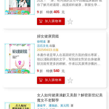
訊息！ 「身」有同感的女性中西醫臨床醫師 教
提前延緩與照護。  更年期：連續 12 個月沒
點也OK！⊙ 精準針對8種因睡眠問題而引起的
滋潤身體，拾回青春！第五部： 建立正確的服
Tamsen Fadal，《新單身（The New
「我覺得《月經，不只是那幾天》寫得非常
你了解月經週期，維護婦科健康，掌握生孕力
有月經來潮之後的那一個日期。更年期越晚，
女性困擾，提出對應的睡眠建議，包括：疲
用賀爾蒙觀念，可以更有效率的重塑美麗人
Single）》作者 「一聊到更年期，那個感覺就
好，而且很容易上手。它涵蓋了大量訊息，而
的重要關鍵 ◆你可能也有同樣的問題
代表可以活得越長，骨質密度更佳，骨折風險
勞、不易入睡、恢復精神、減重、肩頸痠痛、
405
生，重拾自己的自信，贏得別人羨慕的眼光！
像是沒有資訊、資訊錯誤，或者公開的資訊過
9
折
特價
元
且通俗易懂，我可以隨時翻閱，不用一口氣讀
&hellip;&hellip; l 為什麼月經來會腰痠、頭痛，
與心臟病風險更低。 停經後時期：這是一個
白天嗜睡、寒性體質‧水腫、皮膚粗糙。每個人
第六部： 每一項叮嚀，都是為了妥善的照顧女
於雜亂、自相矛盾不成道理。但麗莎．莫斯科
完。」──Katie Philcox（英國讀者） 「很
甚至要靠止痛藥才能緩解？ l 經血出現咖啡
迎向嶄新生活的轉捩點，更年期症狀仍會持續5
都可以依照需求，找到最適合自己的方法。
性自己的健康，平安度過一生！
尼出現了！哈雷路亞，萬分感謝！她以神經科
加入購物車
棒的書，資訊量很大。真希望我幾年前就讀
色，甚至接近黑色，正常嗎？ l 經期時不能洗
到10年，正確的照護能讓第二次賀爾蒙更新更
學家的用心與女性的細心寫就這本書，讓這本
過！」──Char（英國讀者）
頭、不能運動、不能吃補，究竟可不可信？ l
舒適、自我狀態更好。╲╲╲以症狀為主的
書有滿滿的科學根據佐證的暖心資訊，涵蓋了
有多囊性卵巢，自然受孕的機率有多高？ l
「更年期工具箱」╱╱╱本書羅列66種可能發
更年期的方方面面。對於每位經歷更年期各階
AMH代表什麼，數值低很嚴重嗎？ l 就算是良
生的症狀，並且教你辨識，千萬不要忽視自己
婦女健康寶鑑
段的女性，這是妳一定要看的書。」 ——． 莉
性的「水瘤」，留在身體裡是否有風險？ l 罹
的感受，你可以在本書獲得足夠的資訊，並且
徐明達
著
莎．潔諾娃（ Lisa Genova）《我想念我自
患子宮內膜癌，還有機會生孕嗎？ l 看中醫
好好照顧自己。 提供藥物與非藥物選項的治
活石文化
出版
己》暢銷書作者 「《更年期不是老化，而是大
好，還是看西醫好？ l 什麼時候應該諮詢不孕
療方式 應對症狀的策略 可以選用的藥物清
2025/04/23 出版
腦重組》提供了全面性且有科學根據的資訊，
症治療？ l 人工授精跟試管嬰兒有何不同？ 大
單 各種產品與治療方式★專業推薦★余雅雯│
本書作者是華人在基因研究方面的傑出專家，
讓我們了解到更年期的真相。這本書不僅啟發
多數女性從青春期就開始與生命中的重要生理
上璽中醫診所院長烏恩慈(烏烏醫師)│婦產科醫
他以淺顯易懂的文字，幫助婦女對於自身健康
女性，也賦予她們在這個人生階段中蓬勃發展
現象&mdash;&mdash;月經，有著長達數十年
師雪力（夏瑄澧）│YouTube《雪力的心理學筆
狀況能有更多的瞭解。作者以其廣博涉獵的醫
的力量。」 ——喬靈．布萊坦（Jolene
的相處。月經的週期規律與各種樣貌，不僅代
記》頻道主持人鄧雯心醫師│初日診所副院長
學、生命科學及穿梭古今人文歷史的對照，娓
Brighten），自然醫學醫師（NMD），美國自
540
表著身體是否正常運作，更是生殖機能的重要
9
折
特價
元
娓道出婦女身體各部位器官生物功能，並搭配
然醫學內醫學會成員（FABNE），暢銷書《超
指標。經期不規則、經血量變化、不正常出
將各器官的生物功能異常之調控基因或現代新
越避孕藥（Beyond the Pill）》作者 「麗莎．
血、經期不適等情況，其實都在告訴你
加入購物車
穎治療的藥物或方法也一併介紹，對於專長為
莫斯科尼博士終於回答了那些長期以來被忽視
&mdash;&mdash;身體可能出了問題，要盡快
生命科學或醫療專業的讀者，可以更深入之瞭
的重要問題。《更年期不是老化，而是大腦重
就醫！ ◆如何分辨這些婦科疾病以及它們代表
解及追蹤。此書是目前相關領域最佳的中文科
組》內容紮實且易於理解，在理解雌激素在女
的警訊？ 本書作者群將臨床診療中最常見的患
普參考書籍。 這本書是一本重量級的婦女健康
女人如何健康凍齡又美顏？解密新世紀美
性大腦中的作用上提供了非常好的踏階。」 —
者問題，以及女性常見的婦科疾病與症候群，
寶鑑，作者有感於台灣缺乏一本像美國1970出
雪倫．馬龍（Sharon Malone），醫學博士，
魔女不老醫學
透過系統化、簡單易懂的說明，帶領讀者了解
版的Our body， Ourselves， A Book by and
《成熟女人的對話（Grown Woman Talk）》作
月經、婦科疾病與不孕症之間的重要關聯。同
潘俊亨、潘致皓、黃元熙
著
for Women（我們的身體，我們自己，由婦女
者 「《更年期不是老化，而是大腦重組》讓你