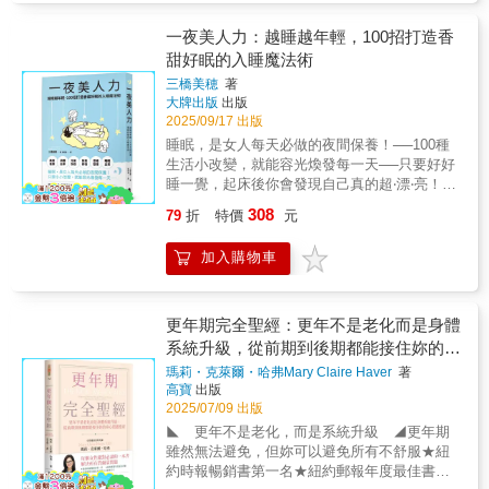
狀、月經不順……是許多女人的夢魘，先從日
○3雌激素優勢，○4雌激素不足，○5雄性素優
的大腦健康。當這個警訊出現時，不要忽略
躁 □螞蟻人上身 □&hellip;&hellip; ☆ 所有生理
常生活習慣的改變著手，搭配營養師推薦的飲
勢，○6雄性素不足，○7甲狀腺功能低下，○8血
它，我們可以把它轉為正面的訊息。雌激素不
期的疑難雜症有解了！ ☆ 一些習慣但麻煩、常
一夜美人力：越睡越年輕，100招打造香
食營養，實踐女人對症營養處方箋，讓困擾已
糖異常。 ．荷爾蒙健康的六大關鍵：○1支援腸
只與生殖有關，它更是大大的影響到大腦健
見卻未必正常的現象， 其實是身體的求救訊
甜好眠的入睡魔法術
久的症頭通通消失！ ★對女人身體產生驚
道，○2愛護肝臟，○3平衡血糖，○4管理壓力，
康。所以，更年期不再只是「沒有月經」、
號！ 「這本書解答了關於月經的所有疑問
奇效果的60種對症食物 針對女人的各種需
○5建造肌肉，○6製造荷爾蒙和腦內化學物質。
三橋美穂
著
「無法生育」，它關係到我們未來生活品質──
&hellip;&hellip;真是太棒了！」 ──Dr Thivi
求，如豐胸、瘦身、助孕等，特選出60種女人
．獨家荷爾蒙平衡計畫：遵循飲食架構及其五
大牌出版
出版
工作生產力、生活動力、情緒波動、大腦病
Maruthappu（英國皮膚科顧問醫生、營養師）
必備超級食物，分別介紹食物的營養重要成
大基礎原則，再加上有益荷爾蒙平衡的生活習
2025/09/17 出版
變。◆當雌激素無法正確啟動腦下丘，我們會
一本改變遊戲規則的實用資源， 幫助你理解自
分、餐桌上的食用重點、身體內的功效，例
慣，包含冥想與呼吸放鬆法、運動計畫、優質
睡眠，是女人每天必做的夜間保養！──100種
失去調節體溫的能力◆當雌激素無法正確啟動
己的週期和健康。 ▋&第一本以月經週期為核
如：花椰菜含抗氧化作用的維生素C、葉酸和植
睡眠、減少環境毒素等。 ．書中羅列了症狀清
生活小改變，就能容光煥發每一天──只要好好
腦幹，我們會無法入眠◆當雌激素無法正確啟
心 一個以月經週期為視角，自我覺察身體
化素，但不適宜生吃，因為容易產生脹氣，引
單，以便讀者勾選自己出現的相關症狀，了解
睡一覺，起床後你會發現自己真的超‧漂‧亮！★
動杏仁核，我們會情緒波動、忘東忘西◆當雌
狀況的窗口。深入探討女性整體健康。透過回
起消化不良。 ★女人一生中8大階段的營養
自己面臨哪種荷爾蒙失衡狀況，同時也詳細說
日本人氣睡眠專家！成功解決超過1萬人的睡眠
激素無法對大腦好好作用，我們大腦快速老
應荷爾蒙週期節奏、調整生活方式，掌握你的
308
79
折
特價
元
UP補充！ 女人一生可以分為重要的8大階
明如何對症調節荷爾蒙。 ．在更年期前期，荷
煩惱★養生系女子、保養狂熱者、戶外小太
化，提高罹患阿茲海默機率★ 隨著更年期時間
生理變化，擁抱自主人生。 ▋&月經週期追
段，從嬰幼兒期、學齡期、青春期、成年期、
爾蒙濃度可能會在一個月內，甚至月與月之間
陽、優雅上班族，都必須擁有的睡美人小本
軸，我們可以做哪些事來保護大腦健康？本書
蹤，辨識異常，找到問題根源 暢銷書作家
懷孕期、熟女期、更年期到老年期，針對這8大
加入購物車
波動，相關症狀也會隨之改變。隨著妳身上的
本！從睡美人到晨間女神，比你想像中更簡
帶你全面檢視生活，不只是依靠「荷爾蒙補充
海柔‧華勒斯醫師帶你了解如何不僅擁有更舒適
階段提供最完整的飲食計畫和營養需求，讓你
荷爾蒙不斷變化，這本書將是妳可以不斷回顧
單！無齡美貌 ╳ 絕佳氣色 ╳ 疲勞全消掌握一
療法」的藥物。◆飲食：地中海飲食富含雌激
的經期，還能認識月經週期對整體健康的影
在不同時期，補充到正確的營養素！ ★吃
的指南。 ◎妳有以下這些症狀嗎？妳的荷爾蒙
夜美人力，24小時都是妳的完美主場。「雖然
素食物，對認知、中風、心臟病、癌症有幫助
響，從免疫系統到心血管健康、腸道功能，甚
對女人必備的保健食品，讓健康再升級！
可能失衡了！ □體重增加 □浮腫 □頭暈
睡了一晚，早上起來依然好疲憊。」「就算早
更年期完全聖經：更年不是老化而是身體
◆壓力：壓力使皮質醇上升，偷走你的雌激
至新陳代謝。在這本開創性且極具實用性的書
現代很多女性因為工作忙碌，容易忽略均衡營
□頭痛／偏頭痛 □疲勞 □依賴咖啡因 □腦
早上床躺好，還是翻來覆去，難以入睡……」
素，減壓很重要◆運動：有助於改善雌激素降
系統升級，從前期到後期都能接住妳的身
裡，透過對月經週期的追蹤，你將學到： ●&&
養的攝取，因此大多會選擇保健食品來補充營
霧 □精力急速下降 □注意力難以集中 □
「生理期常因為肚子不適，睡得很淺。」「雙
低帶來的組合攻擊，提升身體素質與能量───
&什麼是正常現象，什麼不是，讓你識別健康警
心照護指南
瑪莉・克萊爾・哈弗Mary Claire Haver
著
養的不足，但市面上的保健食品種類這麼多，
免疫力低下 □經前症候群 □月經週期不
腿水腫難受而睡不安穩。」明明非常努力的生
各界好評──＊＊專業推薦＊＊女巫阿娥｜資深
訊，重新審視應該（或不應該）「忍受」的症
高寶
出版
要如何挑選才正確？本書針對16種女人必備的
規則 □月經量過多 □乳房脹痛、腫脹 □
活、工作、有自己的興趣嗜好，卻疏忽了好好
藥草療癒者余雅雯│上璽中醫診所院長烏恩慈
狀（順便提醒，月經來潮不應該如此痛苦）。
2025/07/09 出版
保健食品，詳細分析其營養成分與功效，並列
陰道乾澀 □性慾低下 □熱潮紅 □睡眠問
照顧自己的睡眠，導致妳總是疲憊不堪、粗糙
(烏烏醫師)│婦產科醫師唐雲華醫師│台灣生物
●&& &如何透過調整營養、運動、睡眠，甚至
◣ 更年不是老化，而是系統升級 ◢更年期
舉出適合的族群與食用的相關注意事項。惟有
題 □夜間盜汗 □夜間醒來 □情緒波動 □
顯老……請記住，好眠的女人才會好命！這些
等同性荷爾蒙學會(BHAT)創會理事長雪力（夏
是護膚，全面優化整個月經週期的健康與表
雖然無法避免，但妳可以避免所有不舒服★紐
選對適合自已的保健食品，才能達到加倍功
脾氣暴躁 □感到意興珊，缺乏動力 □關
女生才懂的睡眠煩惱，全部交給本書來解決──
瑄澧）│YouTube《雪力的心理學筆記》頻道主
現。 ●&& &如何應對在整個月經週期中身體意
約時報暢銷書第一名★紐約郵報年度最佳書籍
效！專業推薦 弘光科技大學食品科技系特
節疼痛 □肌肉量流失 □痤瘡和油性皮膚
本書精心收錄100招打造香甜好眠的睡美人心
持人莊其穆│莊其穆教授婦女醫學診所院長張瑜
象、性慾和情緒的變化與波動。 ●&& &如何與