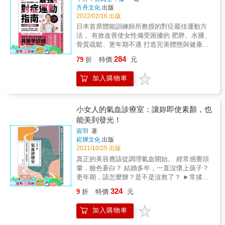
時間裡， 過得更滿足、更健康、更和諧、更快
方舟文化
出版
調、更年期不適！
樂，也更充滿活力。
2022/02/16 出版
日本首席體能訓練師所教授的對症最佳運動方
法， 有效改善使女性備受困擾的 肥胖、水腫、
骨質疏鬆、更年期不適 打造完美體態與健康！
★ 日本狂賣13萬冊，《醫生說「請你運動！」
284
79
折
特價
元
時，最強對症運動指南》系列作品 ★ ★ 針對
女性量身打造！1次只要5分鐘，找回優美體態
加入購物車
與體力！ ★ ★ 羽毛球選手藤井瑞希、桌球選
手福原愛等國手都受其指導 ★ ★ 超詳細圖解
+真人影片示範，所有動作一次到位 ★ 沒有肌
力又採用瘦身偏方，讓妳的健康被掏空了
小女人的氣血診療室：讓妳即使素顏，也
嗎！？ ・因為不喜歡運動後很累的感覺 ・與其
能美到發光！
多動，寧願選擇節食、斷食 ・運動後可能會變
宸羽
著
壯，體態反而不好看 ・就算是運動也幾乎不考
崧燁文化
出版
慮重訓，覺得只要多走路、跑步或是抬腿、拉
2021/10/25 出版
筋就夠 儘管近年運動開始盛行，但還是有不少
真正的美容應該從調理氣血開始。 經常感覺頭
女性不太喜歡運動，或是認為只要平日多走
暈，臉色蒼白？ 結婚多年，一直沒懷上孩子？
路、跑跑步、拉筋、抬腿就很足夠。甚至採取
更年期，該怎麼辦？是不是沒救了？ ►常揉三
少吃、不吃、斷食等方法，希望能在短時間內
陰交，終身不變老 三陰交是脾、肝、腎三條經
讓體重快速下降&hellip;&hellip;可是，這些瘦身
324
9
折
特價
元
絡相交匯的穴位，具有補氣補血、強身健體、
偏方，往往治標不治本，甚至悄悄破壞身體基
去皺紋、延緩衰老的功效。對於女人來說，三
礎，為日後落下病根，可謂得不償失。 若是在
加入購物車
陰交更是「健康益友」，它可以說是婦科疾病
年輕時沒有培養出正確的運動習慣，或了解什
的「靈丹妙藥」，如果有痛經，堅持每天揉按