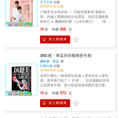
天下文化
出版
2024/01/31 出版
17種常見女性疾病 ╳ 23個真實案例 覺察自
我，跨越人際關係的生命課題，找回充滿能量
的自己 & 繼暢銷好書《心念自癒力》、《逆轉
慢性病》 「不開藥醫師」許瑞云、鄭先安首部
355
79
折
特價
元
女性疾病專書 鬆開疾病背後卡住的心念，深層
療癒身體與心靈的傷 & 「疾病或不適症狀是身
加入購物車
體發出的訊息，來幫助我們修復自我內在的問
題，提醒我們心的學習功課已經來到眼前，等
待我們跨越與成長。」──許瑞云、鄭先安 & 女
性生命旅程的每個階段對應到不同生命課題 與
娜歐蜜・華茲與你暢聊更年期
他人關係的好壞起伏，對健康和人生有重大影
娜歐蜜・華茲
著
響 只要願意正視問題核心，梳理關係、調整心
行路出版
出版
念 多數疾病便可能好轉，甚至不藥而癒 & ──
2026/06/03 出版
檢視生命經驗，調整自我內在設定── ● 許多女
沒有什麼比一個清楚知道個人需求的女人更性
性器官的病變，都和伴侶課題有關。 ● 子宮常
感、更有魅力的了！ 作者：「這本書獻給所有
常是女性內在的捍衛者，承載很多被壓下來或
正經歷更年期、努力想搞清楚身體究竟怎麼了
忽視的情緒和痛苦。子宮可說是另一個自己，
的女性； 也獻給未來即將面對這段歷程、希望
371
如果能夠好好修復自我關係和親密關係，子宮
79
折
特價
元
做好準備，以免像我當年那樣措手不及的
的能量就會很穩定。 ● 子宮頸癌的起因多是伴
人。」 《更年期完全聖經》作者瑪麗‧克萊爾‧哈
侶劈腿或親密關係出問題，累積了大量憤怒、
加入購物車
弗專文導讀 《更年期不是老化，而是大腦重
怨恨等強烈情緒能量。 ● 生氣和惱怒情緒常會
組》莫斯科尼博士專業力挺 ＊＊＊ 女性步入圍
引起子宮頸發炎、陰道發炎和泌尿道發炎。 ●
停經期後，還能懷孕嗎？要怎麼知道自己已到
不孕症的問題經常不在生理上，而是心理能量