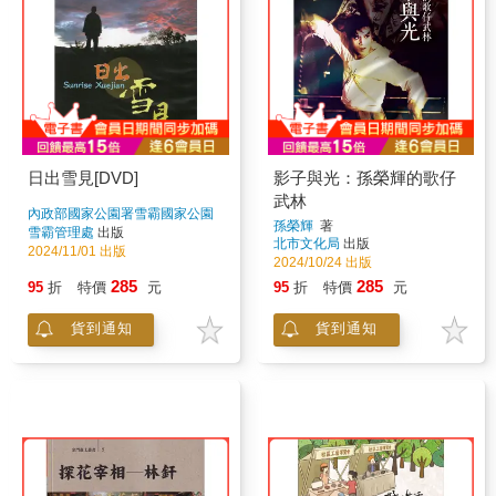
日出雪見[DVD]
影子與光：孫榮輝的歌仔
武林
內政部國家公園署雪霸國家公園
孫榮輝
著
管
著
雪霸管理處
出版
北市文化局
出版
2024/11/01 出版
2024/10/24 出版
285
285
95
折
特價
元
95
折
特價
元
貨到通知
貨到通知