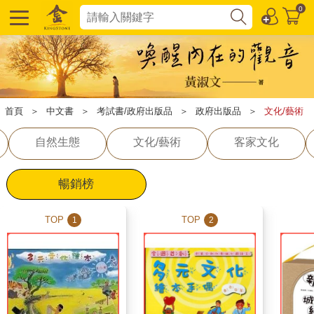
0
首頁
＞
中文書
＞
考試書/政府出版品
＞
政府出版品
＞
文化/藝術
自然生態
文化/藝術
客家文化
暢銷榜
TOP
TOP
1
2