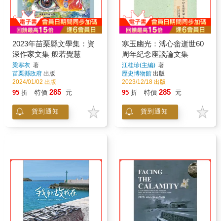
2023年苗栗縣文學集：資
寒玉幽光：溥心畬逝世60
深作家文集 般若覺慧
周年紀念座談論文集
梁寒衣
著
江桂珍(主編)
著
苗栗縣政府
出版
歷史博物館
出版
2024/01/02 出版
2023/12/18 出版
285
285
95
折
特價
元
95
折
特價
元
貨到通知
貨到通知