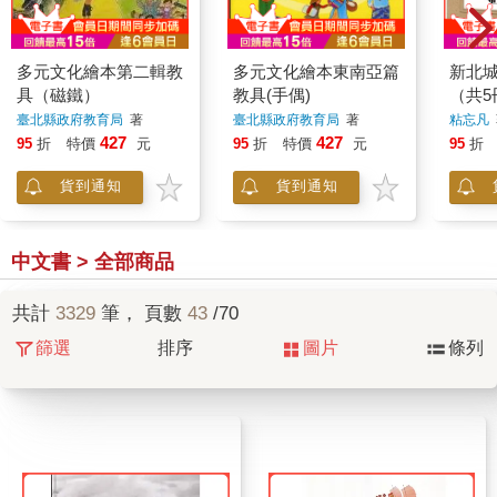
多元文化繪本第二輯教
多元文化繪本東南亞篇
新北
具（磁鐵）
教具(手偶)
（共5
臺北縣政府教育局
著
臺北縣政府教育局
著
粘忘凡
427
427
95
折
特價
元
95
折
特價
元
95
折
貨到通知
貨到通知
中文書 > 全部商品
共計
3329
筆， 頁數
43
/70
篩選
排序
圖片
條列