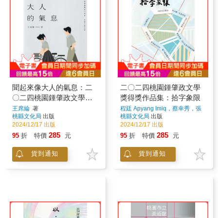
聞起來像大人的氣息：二
二〇二四桃園鍾肇政文學
〇二四桃園鍾肇政文學獎
獎得獎作品集：拾字象限
長篇小說正獎
王席綸
著
程廷 Apyang Imiq，蔡幸秀，張
秋寒，半覺羊，范亦昕，郭昱
桃縣文化局
出版
桃縣文化局
出版
沂，李紹基， ire，鄭丞鈞，葉宇
2024/12/17 出版
2024/12/17 出版
峰，謝迺岱，陳孟歆，劉金雄，
285
285
95
折
特價
元
95
折
特價
元
張智琦，陳有志
著
貨到通知
貨到通知