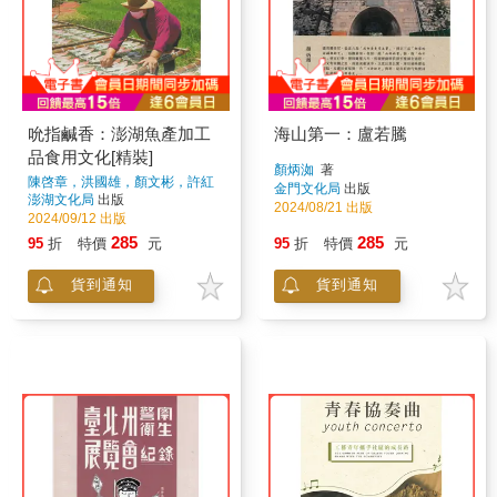
吮指鹹香：澎湖魚產加工
海山第一：盧若騰
品食用文化[精裝]
顏炳洳
著
陳啓章，洪國雄，顏文彬，許紅
金門文化局
出版
玉，許光輝，顏夢華，郭璨榮，
澎湖文化局
出版
2024/08/21 出版
張美惠
著
2024/09/12 出版
285
285
95
折
特價
元
95
折
特價
元
貨到通知
貨到通知