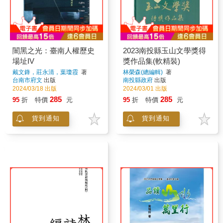
闇黑之光：臺南人權歷史
2023南投縣玉山文學獎得
場址IV
獎作品集(軟精裝)
戴文鋒，莊永清，葉瓊霞
著
林榮森(總編輯)
著
台南市府文
出版
南投縣政府
出版
2024/03/18 出版
2024/03/01 出版
285
285
95
折
特價
元
95
折
特價
元
貨到通知
貨到通知