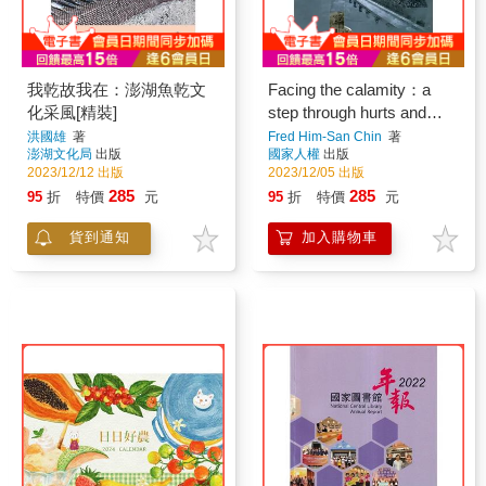
我乾故我在：澎湖魚乾文
Facing the calamity：a
化采風[精裝]
step through hurts and
hardship and look beyond
洪國雄
著
Fred Him-San Chin
著
澎湖文化局
出版
國家人權
出版
for generations to come
2023/12/12 出版
2023/12/05 出版
285
285
95
折
特價
元
95
折
特價
元
貨到通知
加入購物車