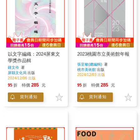
以文字編織：2024屏東文
2023桃園市立美術館年報
學獎作品輯
張至敏(總編輯)
著
鍾文伶
著
桃市美術館
出版
屏縣文化局
出版
2024/12/03 出版
2024/12/06 出版
285
285
95
折
特價
元
95
折
特價
元
貨到通知
貨到通知