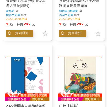
疊疊樂：桃園虎頭山公園
系距外:台灣當代水墨跨體
考古遺址[精裝]
制發展現象專題展
黃惠鈴
著
簡佑誠(總編輯)
著
桃縣文化局
出版
澎湖文化局
出版
2023/10/20 出版
2023/10/04 出版
285
285
95
折
特價
元
95
折
特價
元
貨到通知
貨到通知
2022桃園市立美術館年報
庄跤【精裝】