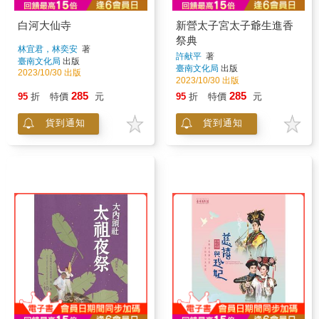
白河大仙寺
新營太子宮太子爺生進香
祭典
林宜君，林奕安
著
許献平
著
臺南文化局
出版
臺南文化局
出版
2023/10/30 出版
2023/10/30 出版
285
285
95
折
特價
元
95
折
特價
元
貨到通知
貨到通知