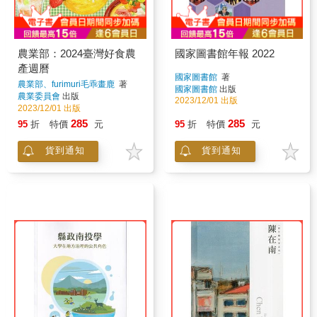
農業部：2024臺灣好食農
國家圖書館年報 2022
產週曆
國家圖書館
著
農業部、furimuri毛乖畫鹿
著
國家圖書館
出版
農業委員會
出版
2023/12/01 出版
2023/12/01 出版
285
285
95
折
特價
元
95
折
特價
元
貨到通知
貨到通知