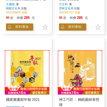
王麗娟
著
方文利
著
桃縣文化局
出版
雲林文化局
出版
2023/09/05 出版
2023/07/27 出版
285
285
95
折
特價
元
95
折
特價
元
貨到通知
貨到通知
國家圖書館年報 2021
神工巧匠： 糊紙藝師辜照
雄