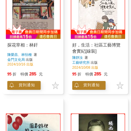
探花宰相：林釬
好，生活：社區工藝博覽
會實紀[線裝]
陳榮昌、林怡種
著
陳靜汝
著
金門文化局
出版
工藝研究所
出版
2024/10/16 出版
2024/10/08 出版
285
285
95
折
特價
元
95
折
特價
元
貨到通知
貨到通知