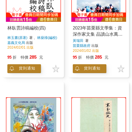
林臥雲詩稿編校(四)
2023年苗栗縣文學集：資
深作家文集 品讀山水萬里
林玉書(原著)
著 、
林燊祿(編校)
行
黃瑞田
著
著
嘉義文化局
出版
苗栗縣政府
出版
2024/02/01 出版
2024/01/02 出版
285
285
95
折
特價
元
95
折
特價
元
貨到通知
貨到通知