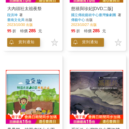
大內頭社太祖夜祭
慈禧與珍妃[DVD二版]
段洪坤
著
國立傳統藝術中心臺灣豫劇團
著
臺南文化局
出版
傳藝中心
出版
2023/10/30 出版
2023/10/27 出版
285
285
95
折
特價
元
95
折
特價
元
貨到通知
貨到通知