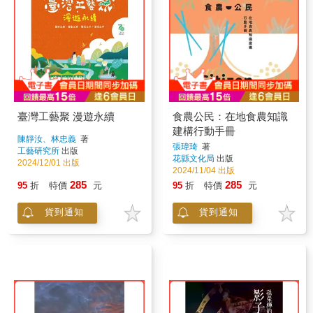
臺灣工藝聚 漫遊永續
食農公民：在地食農知識
建構行動手冊
陳靜汝、林忠義
著
張瑋琦
著
工藝研究所
出版
花縣文化局
出版
2024/12/01 出版
2024/11/04 出版
285
285
95
折
特價
元
95
折
特價
元
貨到通知
貨到通知