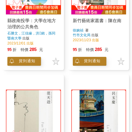
縣政南投學：大學在地方
新竹藝術家叢書：陳在南
治理的公共角色
徐婉禎
著
石勝文，江佳緣，洪銘，孫同
竹市文化局
出版
文，陳小芬，陳文學，陳正益，
暨南大學
出版
2023/11/23 出版
陳宥蓉，張玉龍，莊凱婷，曾喜
2023/12/01 出版
鵬，曾永平，黃裕智，溫得意，
285
285
95
折
特價
元
95
折
特價
元
蔡惠雅，賴弘基，謝景岳
著
貨到通知
貨到通知