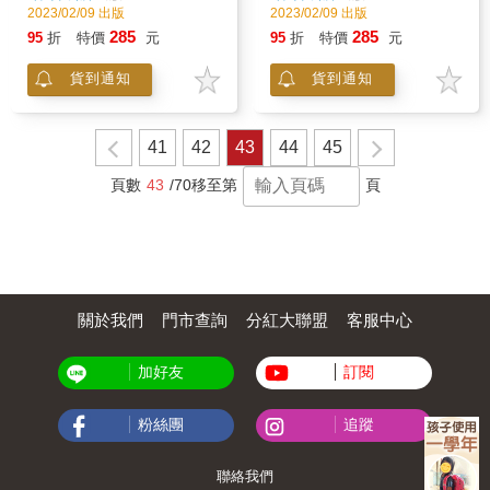
2023/02/09 出版
2023/02/09 出版
285
285
95
折
特價
元
95
折
特價
元
貨到通知
貨到通知
41
42
43
44
45
頁數
43
/70
移至第
頁
關於我們
門市查詢
分紅大聯盟
客服中心
加好友
訂閱
粉絲團
追蹤
聯絡我們