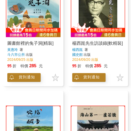
圖書館裡的兔子洞[精裝]
楊西崑先生訪談錄[軟精裝]
黃惠玲
著
楊西崑
著
斗六市公所
出版
國史館
出版
2024/09/25 出版
2024/09/20 出版
285
285
95
折
特價
元
95
折
特價
元
貨到通知
貨到通知