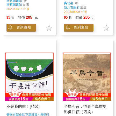
國家圖書館
著
吳碧惠
著
國家圖書館
出版
新北市政府
出版
2023/06/16 出版
2023/06/09 出版
285
285
95
折
特價
元
95
折
特價
元
貨到通知
貨到通知
不是我的錯！[精裝]
半島今昔：恆春半島歷史
影像回顧（四刷）
臺南市新化區正新國民小學師生