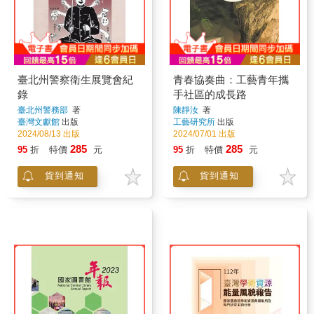
臺北州警察衛生展覽會紀
青春協奏曲：工藝青年攜
錄
手社區的成長路
臺北州警務部
著
陳靜汝
著
臺灣文獻館
出版
工藝研究所
出版
2024/08/13 出版
2024/07/01 出版
285
285
95
折
特價
元
95
折
特價
元
貨到通知
貨到通知