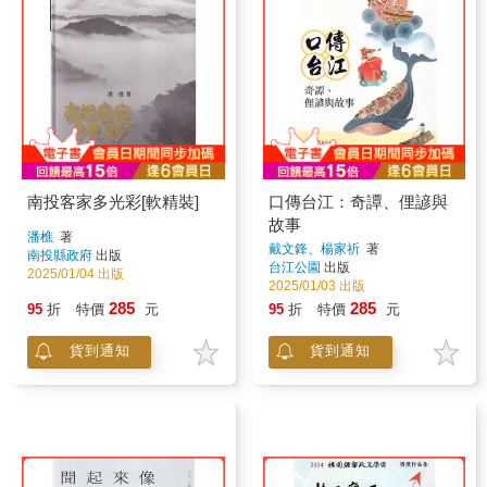
南投客家多光彩[軟精裝]
口傳台江：奇譚、俚諺與
故事
潘樵
著
戴文鋒、楊家祈
著
南投縣政府
出版
台江公園
出版
2025/01/04 出版
2025/01/03 出版
285
285
95
折
特價
元
95
折
特價
元
貨到通知
貨到通知