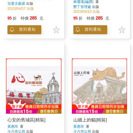
林瓊瑤(編撰)
著
故事編寫
著
兒童文藝基
出版
墾丁管理處
出版
2023/04/17 出版
2023/04/13 出版
285
285
95
折
特價
元
95
折
特價
元
貨到通知
貨到通知
心安的舊城區[精裝]
山牆上的貓[精裝]
黃惠玲
著
黃惠玲
著
斗六市公所
出版
斗六市公所
出版