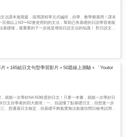
的文法課本進階篇，採用課程單元式編排，自學、教學都適用！課末
一百個以上N3〜N2會使用到的文法，幫助已有基礎的日語學習者能
後，最重要的下一步就是增加日語文法的知識！ 對日語文法
便是更加深入探索各種各樣的日語文法，將文法知識擴展到更高層
水準，基礎文法不足夠讓你應付中階的日檢課題，也沒辦法實際使
流利溝通的必經之路。 進階文法學習不僅幫助你
手。這不只是單純的詞彙積累，而是理解日語語法結構背後的邏輯與
挑戰。 超過100個日語句型以語義分類，一一解釋文法使用時要
常見錯誤。例如，助詞的搭配、動詞變化的規則，都在本書中有清楚
影片＋165組日文句型學習影片＋50題線上測驗＋「Youtor
活運用於實際表達。無論是準備日檢，還是提升日常會話能力，本書
部分。 圖文並茂的文法解釋，加上每個單元都會有的練習題目幫
0個章節及66個單元，每個單元都會有圖片加上例句來幫助學習者
練習題，還會在每一章節最後加上該章節的總複習測驗，以圖像理
步驟，就能一次學好N4-N3程度的日文！只要一本書，就能一次學好日
法例句，幫助學習者跳脫「學了又忘，忘了又學」的無底洞！ 通過
次解決日文自學者的四大困境：一、自認懂了點基礎日文，但想進一步
從書寫到會話，你的語法運用將更為自然、流暢，為你日後的日語學
程三、想通過日文檢定，但基礎不夠紮實無法銜接坊間日檢考試用書
有感覺，附贈 QR 碼隨掃隨聽！ 本書附上由日語母語者提供的
反覆閱讀本書，就能穩固日文基礎、銜接進階學習、準備檢定考試，
速地讓音檔與內容互相搭配。亦可掃描全書 MP3 下載 QR 碼，
【中級】》提供7種學習資源、多樣學習方式，就是要你一次學好N4-
！（註：由於iOS系統對檔案下載的限制，iPhone用戶需升級至
2. 穩固基礎的「日文文法教學影片【初級】」，共30支影片，時長
語的基礎知識開始，不用擔心忘光光了。★可愛的例圖加上例句，方
】」，共15支影片，時長60分鐘4. 提升口說力、一定要會的「日文
語教師嚴選日語中最必需的文法，學會後便能輕鬆看懂大多的日語文
的「日文單字、例句、會話音檔」6. 檢視學習成效的「線上測驗」，