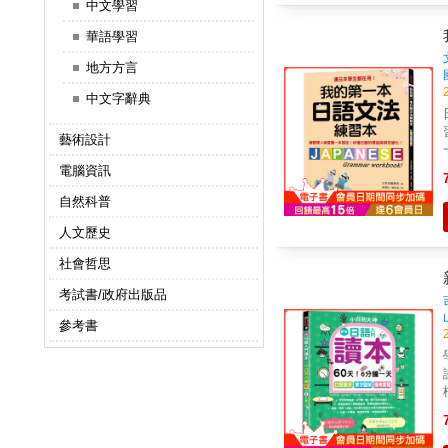
中文學習
華語學習
地方方言
中文字辭典
藝術設計
電腦資訊
在
自然科普
人文歷史
社會哲思
考試書/政府出版品
參考書
邊學，