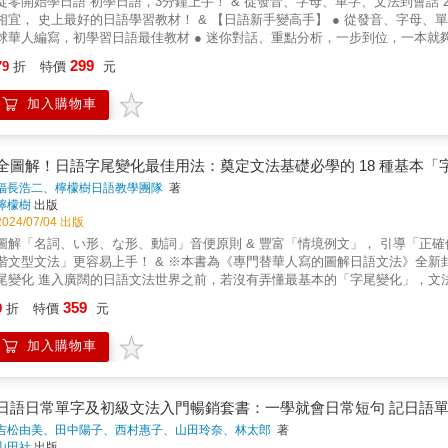
從零開始學日語 初學日語，3分鐘上手！ & 從發音、字母、單字、文法到會話 
音，只要多嘗試幾次，一定很快就可以上手！讓您馬上晉升日語發音好手之列！ 5. 相似假名大比較，清楚辨認超高竿！ 「50音很多假名都長得
額外花錢，且使用率和相容性也是史上最高。3. 「VRP虛擬點讀筆」就是這麼方
動詞的特點，讓讀者重新深入認識自動詞・他動詞。如：「什麼是自動詞、他
相宜， 史上最好的日語學習教材！ & 【日語新手變高手】 ● 從發音、字母、單
像喔，我就是記不起來！」、「是な（na）還是ら（ra），怎麼唸起來都一
「Youtor App」。（僅限iPhone和Android二種系統手機）（2）下載完
他動詞詞組嗎？」等。 第二單元：提示N5/N4程度的自動詞、他動詞應用句型，讓學習者可以了解其在日文中的實際使用狀況。例如「～て
球華人編寫，初學習日語最佳教材 ● 迷你對話、重點分析，一步到位，一本就夠 
別加入假名比較的單元，為您解說長相相似或是發音相似的假名之間如何區別，讓您
次從雲端下載至手機使用。（3）當音檔已完成下載後，讀者只要拿出手機並開啟「Y
る・てある」「（目的）～ように・ために」等。 第三單元：本書最重要的內容──按照自動詞、他動詞的背誦規則，羅列192組外形意思相近
或學過多年日語徒勞無功者，短時間內脫胎換骨 & 【從零開始】 ◆全方位、
亮的習字帖，讓筆寫法加強記憶力道！ 學完50音一行，立刻進入書寫練習。
面的QR Code立即讀取音檔（平均1秒內）且不需要開啟上網功能。（4）「V
299
的「自他對應動詞」，列點兩者中文的差異並列舉例句。 老是搞不自動詞、他動詞嗎？利用《圖解日文自動詞．他動詞》精心編輯的192組「自他
79
折
特價
元
日語，提升自信心。 & 1.主題單字：精選日語會話中，最常見的初級單字 2.
假名。剛學完50音立刻進入手寫練習，用筆寫法挖掘大腦的潛力，記憶的力道最強大！ 7. 朗讀MP3+書本，邊聽邊學超效率！ 隨
1.2倍速），加強聽力練習。（5）「VRP虛擬點讀筆」比點讀筆更好用，具
對應動詞」、貼心歸納的背誦規則，再反覆聆聽完整的有聲MP3背單字，從此
活，學到最實用、流行的日語 4.10大單元：收錄日常中使用頻率高的單字、會話
MP3，由東京腔日本老師錄製，讓您在初學階段就習慣最正確最優美的發音，
數，聆聽該頁音檔。（6）如果讀者擔心音檔下載後太佔手機空間，也可以隨時
加入購物車
快速提升，立刻擁有N5~N3的程度 & 【200句，讓你成為道地日本通】 ◆只
看書一邊聽MP3，並且張開嘴巴大聲跟著老師唸，訓練您的耳朵、也訓練您的嘴，聽說讀寫一下
一個雲端的CD櫃可隨時使用。（7）詳細使用及操作方法請見書中使用說明。
說日語 & ◆羅馬拼音對照，日語朗朗上口 & ◆抓住會話竅門，突破語言瓶頸 
的讀者，從一開始就擁有最正確又清晰的資訊，卻是最有趣最好學的方式，讓
因為手機的系統版本和「Youtor App」不相容導致無法安裝，在此必須和
簡單！ 跟日本人聊天，是這麼輕鬆！ & 【初學日語，3分鐘上手】 ◆每一個
都是坦坦大道！ &
想考驗一下自己在教室內所學的日語， 是否真能派上用場， 而刻意到速食店打
全圖解！日語字尾變化最佳用法：奠定文法基礎必學的 18 種基本
◆從最真實的日語環境裡， 學習語言是最快、最道地的， 但是沒有這樣的學
福長浩二、檸檬樹日語教學團隊
著
方法， 那就是從日常生活中， 使用最頻繁、運用最靈活， 並極富表現力的慣
檸檬樹
出版
礼します（我先告辭了）、 「すみません」（對不起）。 & 隨聲附和語的「
2024/07/04 出版
ほど」（原來如此）等等。 & 【內容重點】 ◆彙集日常生活中運用最頻繁的慣
圖解「名詞、い形、な形、動詞」音便原則 & 豐富「情境例文」， 引導「正確
言最自然生動。 單字及重點分析更是詳實透徹。 & ◆如果能累積這些慣用語句
階文型文法」更容易上手！ & ※本書為《專門替華人寫的圖解日語文法》全新封
溝通一定更快速， 說日語一定更加流暢！ 而在耍耍嘴皮、開開玩笑之餘， 您一
尾變化 進入廣闊的日語文法世界之前，若沒有弄懂最基本的「字尾變化」，文法
音檔】 爲了使讀者學習最正確的發音、語調， 本書的外師標準錄音，以「免費QR
使用情境」打好文法基礎，日後自學「更高階的文型文法」，對於「文型接續、
359
& 精質的線上MP3，由日本專業播音員親自錄音， 配合線上MP3反覆練習，
9
折
特價
元
「音便原則」，字尾「去掉／保留／改變」，一看就懂！ 使用圖表說明「名詞
好， 無論自學、教學、旅遊、上班、求職、經商、考察、遊學、留學， 通通都沒
分，並說明「如何變」「如何接續」。接觸到同型態的生詞，只要依循原則，便
活中所說的日語， 跟得上日本的腳步，和日本人聊不停。 & ◆集「やったあ
加入購物車
境表達」 字尾變成「ます形」表示「禮儀」，「せる / させる形」表示「要求
會吧！）等， 日常會話中使用最頻繁、 應用最廣的慣用語句之大成。 & ◆
化，將單字「改變字尾」進行多元運用，便能擴展表達內容。閱讀本書例文，
中省略的部分進行說明， 靈活應用必能大增會話功力。 & ◆學習語言的秘訣
像！ & 描述「情境要素」教你「正確使用字尾變化」磨練表達。例如：蛋糕「
就能流利脫口說日語。 &
糕「看起來」）好像很好吃 おいしい「ようだ」──（看到很多人排隊買，「判
日語日常單字及初級文法入門暢銷套書：一學就會日常短句 記日語單
說每周都吃，「猜測」那間店的蛋糕）好像很好吃 & 「情境例文」內容豐富，
吉松由美、田中陽子、西村惠子、山田玲奈、林太郎
著
力」！ 由日籍老師錄音全書「單字」及「例文」。可以邊聽邊讀，或者放下書
山田社
出版