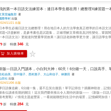
章，也是登峰造極的必須一步。★除了每章必備的例句之外，每項文法說明皆
共5回、50題7. 免費下載、可聽音檔、看文法影片的「Youtor App（內含VR
練習題，自己實際練習對記憶的幫助匪淺，有效避免學過就忘的窘境。★全書文法
要穩固日文基礎的你如果你的日文有N5程度，想進一步提升日文能力卻不知道
我的第一本日語文法練習本：連日本學生都在用！總整理X練習題一
準的日語學習者。★附贈 QR 碼，可隨掃隨聽日語母語人士錄製的示範 MP3，
法舉一反三，《日文自學ALL IN ONE全攻略》是你最好的選擇。《日文自學A
文英堂編集部
著
文基礎，跨出學習日文最重要的一步。■ 適合想要報名日文課程、報考日語檢
國際學村
出版
常會因為自己的程度不上不下而感到困擾，從基礎學習太浪費時間與金錢，進
2024/11/21 出版
語檢定，先讓自己具備N4-N3程度的日文能力，之後學習才能事半功倍、全面
日本學生必備日語文法總整理！用在地日本人的方法學會真正標準的日本語文法
想要開口閉口都是教科書日文，如果厭倦總是以「○○は○○です」溝通，《日文自學AL
習題+詳盡解析，是參考書也是試題集， 正確理解文章構造及詞性變化，鞏固
全攻略【中級】》不僅教你文法概念，還分析不同情境、語氣的說法，讓你不
一本日語文法》更能達到雙重學習效果！讓日語老師教學更方便，讓日語學生學
不管是去日本吃喝玩樂，或是和日本人聊天，都能用日文和日本人溝通。【能力分級
徹底提升對日語的理解 本書由日本專門出版各級學校參考書的文英堂出版社
346
個級數，本書為【中級】，其程度符合：CEFR A2-B1，約等同於日檢JLPT N4
79
折
特價
元
文章結構開始，逐步進入副詞、連體詞、接續詞、感動詞等構成日語文章的各
開始正適合！只要3步驟，一次學好N4-N3的日文！■ Step 1 圖解N4-N3日文文法，穩固日文基礎文法是語言學習的根本，文法基礎不好，說出
助詞、助動詞的規則與應用方式更用大篇幅徹底地介紹，不只幫助讀者階段式
來的話會言不及義，寫出來的句子會語意不全。金子祐己Yumi老師擅長用淺
加入購物車
用範例句子、表格、簡單的圖示來直覺的理解較複雜的日語文法，即使母語非
沒有太多複雜的文法公式，輕鬆學好N4-N3的日文文法。而為了幫助學習者能更
都能夠順利地學習。● 學完來馬上用用看！是參考書也是問題集，養成能實
長100分鐘、穩固基礎的30支「日文文法教學影片【初級】」，及時長60分鐘、
題，讓讀者可以一邊確認自己的理解程度一邊學習。讓讀者馬上藉由練習題使
App」掃描書中QR Code就可以看到老師真人現身為你講解文法重點。■ Step 2 解析日語句型結構，勇敢開口說日文句型是句子的骨架。掌握句
語的自信，以後看到類似的日語問題能夠輕鬆解決。 除了各單元的練習題外
新版—日語入門讀本，小白到大神：60天！6分鐘一天，口說高手、單字圖
骨架後，只要填入不同的單字，就能夠在各種情境用完整的日語說出想說的話。
決之後還會有「最終測驗」，從日本高中的入學題目精選出來，能夠考過，代表
吉松由美、田中陽子、西村惠子、大山和佳子、林勝田
著
N3必會的句型，都能一次學會。而想學好日文口說，就要用shadowing跟讀法
中譯以及答案解說，自學、教學都適用 練習題最主要的效能在於幫助理解、
山田社
出版
App掃描QR Code下載音檔，利用App調整語速與循環播放的功能，就能跟著老師複誦練習。■ Step 3 整合
練習題的解說和題目的中文翻譯，不只是說明哪個選項是正確的，更進一步解
2024/11/06 出版
不管是想要去日本吃喝玩樂、和日本人交流聊天，都需要具備基礎日文能力。
輕鬆解決，即使自學，也能因此而快速理解。日語教師使用此書來引導學生，
學日語像追劇，6分鐘一集，還不忘笑出腹肌！單字記得住？插圖神助攻，記憶
單字與會話，聽說讀寫一次加強，發音、單字、會話、文法一次學會。針對日
集閱讀解說以加深理解，掌握要點後，即可進行習題練習，學習效果更佳。本
謝各位讀者長期的關注！這次我們榮幸推出令人期待的新版—— 《新版—日語
課本、金子祐己Yumi老師日文文法教學影片、日籍老師發音與口說音檔之外
從基礎到應用全面含蓋每單上附上「必修問題」練習題目加上解釋來幫助讀者
模考實戰》√ 情境主題超豐富，一看就能聯想到生活中的場景，記憶瞬間加倍！
可以隨時檢測學習成效，一次學好N4-N3的日文！【使用說明】勉強を始めよ
自己是否吸收到書內的知識。◆隨書附上試題解答、解釋、中譯，以及書內出
裡！√ 聽說讀寫全包圍，在家聽聽、說說、練練，學習效果瞬間拉滿！√ 輕鬆
你穩固日文基礎，重新開始學日文！■ Point 1 用10大日文表現，穩固日
284
搞不懂的情況。另外書中出現的各種文法用語都會在索引內列出來，馬上就可
79
折
特價
元
效果一點也不打折！ 這本書就像一本神秘寶藏的冒險雜誌，裡頭藏著無數驚喜！ 不僅充滿了日本的在地風情，還有瘋狂的慶典場
都是因為文法基礎不夠穩固，學習到N4程度就停滯不前。只要掌握日文的10種表
辨別」的重點整成表格，收錄在本書附錄的「學習研討」之中。對於克服並辨
一邊玩。 最重要的是，這本書超越了傳統的學習模式，不再只是埋頭苦讀！ 我們更專注於實際運用，讓您邊讀邊練，真正掌握日語，在生
日文聽說讀寫能力。✪ 自我表現 →學習每天一開口就會說的話✪ 持續表現 →