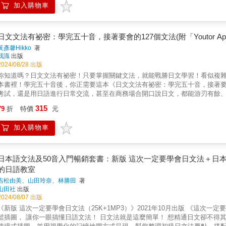
文法的結構清楚的分出章節、段落，讓自學者、教學者都有進度依據。練習題
加入購物車
活中自信開口！哪怕您是日語初學者，也能輕鬆做到與日本人尬聊一整天！一
情、慶幸與後悔✪ 主張表現 →學習闡述與強調自己的想法、打算✪ 說明表現 
就是您學習日語的最強裝備，讓日語不再只是「學科」，而是您的生活技能！
的立場，同意還是不同意✪ 狀態表現 →學習說明事件發生的時空背景、先後順序
答，保證聽完您也會迫不及待想要開始這趟學習冒險之旅： ★ 情境連結大解放——用生活
設、理由與原因✪ 對比表現 →學習比較多項人事物之間的關係■ Point 2
主題派對，充滿了日本人日常最常用的單字和例句，讓日文與現實緊密結合。
速複習N5-N4的日文文法，釐清重點文法概念，才不會愈學愈混淆。Step 1
日文文法有祕密：學完五十音，接著要會的127個文法(附「Youtor A
中有個「日語資料庫」一鍵啟動，輕鬆搞定各種情境表達！這就是即學即用的
「きらい」、「ゆうめい」是い形容詞還是な形容詞？Step 2 掌握自動詞
黃彥馨Hikko
著
字記憶新能量，速成記憶達人！ 學習日語最怕的就是背單字，一不小心就會一臉懵逼，但別擔心，這本書幫您一舉翻轉學習模式！我們將圖
（窗戶是開著的狀態）」，哪個是自動詞，哪個是他動詞嗎？Step 3熟練動
我識
出版
像、文字和聽覺完美結合，多彩豐富的插圖讓單字在您腦中留下深刻的生動印
詞て形 ＋ います」又是什麼意思，你還記得嗎？■ Point 3 自學者適用，看
2024/08/28 出版
您會發現日語單字不再卡嘴，而是輕鬆滑出您的口中，連自己都會覺得驚訝！ ★
本書內容完全符合N4-N3程度。老師以淺顯易懂的文字，系統化整理，並搭配豐
你知道嗎？日文文法有祕密！只要掌握關鍵文法，就能戰勝日文學習！看似複
語不再是枯燥地死磕課本，這本書讓您參加一場動感闖關遊戲！學完會話後，
法影片。為的就是幫助日語初學者打好基礎，邁出學習日文最重要的一步。［都
本書裡！學完五十音後，你正需要這本《日文文法有祕密：學完五十音，接著要會的1
天！看看這些超有趣的挑戰吧： △ 聆聽單字配對——剛學的單字，立刻用聽力來確認，記憶立馬變深刻！單字再也不是讓您抓狂的噩夢！ △
遠到近。表示從遠處朝向說話者的方向接近。子供たちは食堂の方へ走ってい
考試，還是用日語進行日常交流，甚至在商務場合開口說日文，都能游刃有餘、
對話練習——把喜愛的單字融入對話，一秒變身「話癆王者」，讓您瞬間自信心爆棚！ △ 聆聽對話——挑戰聽懂對話，看看您能
表示從靠近說話者的地方，朝向遠離說話者的方向移動。■ Point 4 現在
法的祕密！▍祕密1 揭開「日文字」的面紗日文有平假名、片假名和漢字三種表達方式，每種寫法寓意不同。本書將為你詳盡解析，破解日文
315
，用學習成果輕鬆掌握對話重點！ △ 讀解練習——單字和文法運用全靠它，提升您的閱讀理解力，N5日檢考場不再怕！這就像是一場日語大冒
法，還可以同步學習基礎單字、生活會話句、情境會話，讓你不管是去日本玩
79
折
特價
元
字的祕密，讓你知道如何根據情境選用適合的寫法。（舉例）都念作「kuma
險，我們把所有練習巧妙地融入日常生活情境，讓您在學習中不斷探索，發現
句型結構與例句皆以顏色標示不同句子成分，方便學習者了解句子結構。✪ 文
作「クマ」用於學術語，指物種；寫作「くま」偏幼兒用語，意似「熊熊」。▍祕密2 掌握「語尾」的規則性日文是一種膠著語，透
現每一次的小發現都讓您的日語實力突飛猛進。當您在現實生活中遇到類似情
字皆標註假名，就算碰到較難的單字也能見字發音。✪ 每個單字、例句、會話句都邀請
加入購物車
來表達不同的意義、時態和人稱等等，稍不注意就可能會誤解句意。本書將帶
應對自如，這感覺，簡直不要太爽！ ★ 單字聚寶盆——拿起您的記憶寶盒，隨時翻閱再瞭解！ 這本書可不只是
聽。★本書未提供光碟片，未提供光碟燒錄服務。■ Point 5 整合學習＋
化成「話さない」表示不談論；變化成「話しました」表示已談論過。▍祕密3 破解「敬語」大魔王敬語是日文學習中的一大挑戰，從丁寧語到
寶盆，裡頭可是藏著無數寶藏！每個單元後，我們貼心地為您整理了那些重要
日文的你，本書提供7種學習資源、多樣學習方式，聽說讀寫一次加強，發音、
讓語、尊敬語，本書將引領你深入了解敬語的細膩之處，教你如何用禮貌和尊
是活靈活現的「語言精靈」！隨時隨地翻閱這個寶盒，哪怕是在上課前、等車
一看就會的「日文學習課本」❷ 穩固基礎的「日文文法教學影片【初級】」，共3
讓語「お書きする」表現謙遜以尊敬對方；尊敬語「お書きになる」表示對上位者的敬意。▍祕密4 看破日文的「
日本語文法及50音入門暢銷套書：新版 這次一定要學會日文法＋日
反覆閱讀這些單字，讓它們深深刻進您的長期記憶裡，像小樹苗一樣慢慢茁壯
的「日文文法教學影片【中級】」，共15支影片，時長60分鐘❹ 提升口說力、
使用被動表達以避免直接衝突，但卻可能使意思變得模糊。本書將幫你掌握日
的日語教室
步簡直要給自己鼓掌！學習從此變得如此輕鬆有趣，您甚至會懷疑：「這麼快
30分鐘❺ 日籍老師親自錄製的「日文單字、例句、會話音檔」❻ 檢視學習成效
你」在日文只用一個動詞「好きです」表達，主詞（我）和受詞（你）都可以省
！ 準備好接受挑戰了嗎？這本書不僅是N5自學者的好夥伴，更是日檢考試的終極武器！每一道精心設計的模擬試題，都像是在測試您的
吉松由美、山田玲奈、林勝田
著
片的「Youtor App（內含VRP虛擬點讀筆）」［「VRP虛擬點讀筆」Ap
密：學完五十音，接著要會的127個文法》用Q&A的方式，直擊文法核心概念
山田社
出版
潛藏超能力，看看您是否能解鎖新的日語技能。提前體驗考試形式，熟悉日檢
筆」（Virtual Reading Pen）App及網頁版雙版本，幫助讀者有效率地讀取
地全部為你詳細剖析！▍問題1 「そこで」和「それで」差一個字差多少？「
2024/08/07 出版
舞台！這本書就像是一條黃金鋪好的日語之路，幫助您一路通關，順利拿下日
讀筆）1. 在哪裡下載「VRP虛擬點讀筆」？（1）讀者可以掃描書中的QR Code連
行動，因此後面會接意志性動詞。重點放在後面的「行動」。「それで」因為
籍教師大聲念，秒變地道發音！ 您還在苦惱自己的日語發音帶著「奇妙」的腔調嗎？別擔心，這本書附贈了專業日籍教師錄製的標準東京腔音
《新版 這次一定要學會日文法（25K+1MP3）》2021年10月出版 《這次一定要學會日文法》出新版了！ 學文法不必再痛苦！ 文法記憶地圖＋輕
有「VRP虛擬點讀筆」？（1）以往讀者購買語言學習工具書時，為了要聽隨
由」。（更多學習內容請見Chapter 1【第2組 そこで／それで／すると】
頻，只需掃一下QR Code，隨時隨地都能開啟高效的日語課程！跟著老師大
鬆插圖， 讓你一眼搞懂日語文法！ 日文法就是這麼簡單！ 想精通日文卻不得其門而入嗎？文法就是最重要的關鍵！ 這次一定要學會日文法搭配
音檔到手機來使用，耗時又不方便。（2）坊間當然也有推出「點讀筆」來改善
差別是什麼嗎？「または」從兩件或兩件以上的事物中擇一，無論選擇哪一個
格，輕鬆培養出敏銳的日文語感和發音能力，一邊記憶，一邊練口說，真正做