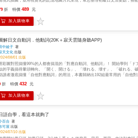
情境式插圖，並用視覺化的記憶地圖方式呈現，幫您整理初級日文法要點，搭
且各家點讀筆又不相容，CP值真的很低。（3）後來雖然有了利用QR Code
常使用於前後內容的屬性或句子表現較為類似時。（更多學習內容請見Chapter
情的初學者，這本書絕對是您進入日語世界的最佳拍檔！循序漸進的設計，讓
怎麼用！ 不僅如此，本書還收錄有日本生活、旅行常用的句子670句！讓您看劇、旅遊都實用！ 想學會漂亮的日文，就從這裡開始！ 本書
網的狀態，且從掃描到聽取音檔的時間往往要花個5秒以上，很令人氣結。（4
はたまた】）▍問題3 用「～が上手です」沒問題，但用「～はです」就要小
489
79
折
特價
元
有趣又高效，進步看得見！別再猶豫了！ 與這本書一起踏上語言探險之旅，它
重點記憶地圖，讓您一眼看穿文法的秘密 本書利用視覺記憶方式，將文法、接續、意思，搭配琅琅上口的關鍵句，整理成一張記
了「VRP虛擬點讀筆」，並獲得專利，希望這個輔助學習的工具，能讓讀者不僅
之意就暗示了英文或其他地方不好。（更多學習內容請見Chapter 3【第14
不能！
憶地圖。為的就是紮實您對文法的記憶，讓您在關鍵時刻，也能輕鬆說出漂亮的日語。 &rarr;情境式插圖，學文法更有畫面 135張
擬點讀筆」就是這麼方便！（1）讀者只要透過書中的QR Code連結，就能立即下載「Yo
「すみません」有禮貌嗎？「すみません」字面上的意思是「不會結束」，意
加入購物車
法例句，讓人會心一笑，加深學習印象，讓您感覺學文法也可以這麼有趣！想忘記都很難！ &rarr;多元例句，掌握文法更
（2）下載完成後，可至App目錄中搜尋需要的音檔或直接掃描內頁QR Cod
是「請原諒」的意思，也就是單純請求原諒，言下之意即為事情到此結束。（更多學
「語順」，就能徹底掌握日語文法。670個日本生活、旅遊常用句，讓您熟悉日文語法，一天一句
者只要拿出手機並開啟「Youtor App」（內含VRP虛擬點讀筆），就能隨時
しありません】 ）■ 化繁為簡，無痛建立日文文法的邏輯！連日本人都感到棘手
詞類與句型，想學的都在這一本！ 本書包含初級日文法中的助詞、接尾詞、疑
網功能。（4）「VRP虛擬點讀筆」就像是點讀筆一樣好用，還可以調整播放速度（
格幫助學習者建立文法邏輯，只要一次掌握日文文法的祕密，穩固基礎、進階
應用，一次涵蓋所有學習重點，省去找書的麻煩。 無論是初學日語文法，或是學過日語文法，但總覺得不理想的您，我們都可以幫您一舉破解
點讀筆更好用，具有定時播放、背景播放的功能，也可以自動換頁或是手動點選
圖解日文自動詞．他動詞(20K＋寂天雲隨身聽APP)
從日常生活，到留學就職，一書在手，一次搞定！【使用說明】學好文法的關鍵
基礎文法上的難關；我們也提供全方位的學習，搭配加碼收錄的朗讀MP3，讓您
手機空間，也可以隨時刪除音檔，下次需要使用時再下載。購買本公司書籍的讀
些你問日本朋友，他們也不見得回答得出來的問題，本書不藏私地全部為你詳細剖析！
田中綾子
著
網打盡。學習日文法必備利器，您一定不能錯過這次一定要學會日文法！ 《日本語50音別再鬧彆扭了：學發音、練假名、趣味圖，最有梗的日語
請見書中使用說明。■ 線上使用「VRP虛擬點讀筆」網頁版1. 在哪裡使用「V
寂天文化
出版
「接續詞篇」學會正確日語應用，接著在「名詞篇」理解日文的細微差異，然
室（25K＋QR碼線上音檔＋MP3）》2023年1月出版 「什麼！？沒有老師也可以學好50音？」 一點都沒錯！ 這就是您專屬的第一本50音！ 最
（https://webvrp.17buy.com.tw）註冊／登入會員即可。2. 為什麼會有
2024/08/01 出版
全面提升讀者的語言運用能力和表達技巧。Point 2 文法對照檢定級數每一組
厲害的人都這樣學！ 最有梗的日語教室！ 效率超越面對面聽講！ 不用出門，在家練功就可成為日語達人！ 
筆）已提供讀者方便又有效率的音檔聽取方式。而為了滿足讀者需求，提供讀者
習者清楚了解文法的難易程度，並掌握該文法在不同檢定等級中的重要性，方便學習
用彩圖對照搞懂99%的人都會搞混的「對應自動詞、他動詞」！ 開始學到「ドアが開く」、「ドアを開ける」時，許多讀者被其相似的外形、近
搞笑插畫學發音，有趣到讓你停不下來 。 ⅴ 有圖、有照片，真人發音嘴型搭
版。（2）透過「VRP虛擬點讀筆」網頁版，讀者可以線上聽取音檔，進行學習。
雜概念以平易近人的文字解釋複雜的文法概念，無論初學者或進階學習者，都能輕鬆
似的字義搞得暈頭轉向。「開く、開ける」、「壊れる、壊す」、「破れる、破る
法，完全掌握念法。 ⅴ 讓相近發音比比看，救救彆扭的發音，讓讀音更清晰。
後，只要輸入書名或ISBN檢索書籍，點選書籍進入音檔的播放頁面。（2）根
句輔助理解文法每組文法條目都附有多個例句，幫助學習者在具體語境中理解
助讀者澈底搞懂「自他對應動詞」的用法，本書歸納出192組最常用的「自他
原理。 ⅴ 一筆一畫假名教學，讓您寫得漂亮，並挖掘大腦的潛力，記得牢。 擁有好的基礎，就是成功的一半。 零基礎、沒有老師沒關係，選好
會員限定功能，就能線上讀取本書的所有音檔。如書中有搭配學習影片，也可以
生活、更加實用。Point 5 日籍專師錄音例句只要用「Youtor App（內含V
中火力學習。內容特色包含： ・背誦規則：以精心歸納出自動詞・他動詞的背誦規則，將192組常用的「自他對應動詞」，共分為4個Group：
432
，自學也可以學出好發音，奠定未來口說及聽力基礎！ 本書特色 1. Kuso插畫學發音，圖像記憶超容易！ 本書善用大腦對於圖像記憶的敏感
樣好用，可以調整播放速度（0.8-1.2倍速），加強聽力練習。也可以自動換
9
折
特價
元
日文聽力跟口說能力，使學習者在學習文法的同時提升聽說能力。※本書不提供光碟
1.&&& 「-aる／？型」&&&&&& &rarr;自-aる／他-eる&hellip; 2.&&& 「-れる
度，利用超搞笑插圖，教您如何利用早就會說的中文來學習50音發音，看過就記得、記住忘
下次想要學習時，可以從「會員專區」裡的「學習紀錄」查找上次學習的書籍，
學完文法之後，可參閱「TIPS 補充說明」單元，作者針對學習疑難和盲點詳盡解
／-su型」&&&&&&& &rarr;自-れる／他-す&hellip; 4.&&& 「その他」&&&&&
視圖，真人示範超好學！ 我們不僅為您附上剖面的「口中透視圖」，告訴您舌頭怎
站會自行登出帳戶，需再次登入，並完成題目驗證後使用。（6）詳細使用及操
加入購物車
欄釐清混淆概念絕對不能忽略的「專欄」，比較解析易混淆的文法概念，徹底釐清
、他動詞，可以達到事半功倍的效果。 ・圖像學習法：在每一組動詞都搭配彩圖對照，點出每組自動詞、他動詞的關鍵差異。如：「温度が上
真人拍攝的「嘴形圖」，讓您裡應外合、從裡到外透視日語發音的「嘴上秘密
們努力做到完美，但也有可能因為手機的系統版本和「Youtor App」不相
圖表插畫直觀易懂有時候文字解說再多，不然一張圖表更能讓人看懂。本書使
がる・温度を上げる」 & 讀者可以輕易由上圖了解「温度が上がる」是表示
就看幾遍，不用擔心不好意思。另外配合文字說明的「發音絕技」，既可以身體力行又獲得
司聯繫，由專人為您服務。
記憶文法內容，提高學習效率。［VRP虛擬點讀筆介紹］1. 在哪裡下載「VRP
・列出單字的中文差異：為了讓內容更容易學習，本書將每一組的自動詞、他動詞的中
舉，內容紮實超豐富！ 精選每一個假名最常用也最實用的基礎單字，讓您利用
App商城搜尋「Youtor App」下載即可。2. 為什麼會有「VRP虛擬點讀
書中列舉的例句儘量多樣化，讀者可以學到更豐富而實用的用法。 ・練習題：每組Group的後面穿插練習題。練習題以會話方式呈現，藉此讀者可
日語自學，看這本就夠了
率好的讓您吃了不止一驚！並採用獨創「字首、字尾、字中」學習法，假名分別
總是要拿出已經很少在用的CD播放器或利用電腦，又或是轉存到手機來使用，
以擬真體驗自動詞、他動詞實際的使用實況，確認自己是否已經確實掌握自動
小百合
著
伸學習觸角，深化記憶效益，讓耳朵越聽越敏銳。 書中也列舉相關單字的例句，讓您在初學階段就一步一步培養閱讀與理解能力，日後學習文
上的不方便，但是一支筆加一本書往往就要二、三千元，且各家點讀筆又不相容，C
果。 ・有聲MP3：收錄每組自動詞、他動詞的重要例句，可以聆聽MP3，利用二遍式學習法，用聽的背單字。 第一遍，抓出自己陌生的
布可屋
出版
法與句型時，自然能像母語一般脫口而出，一點都不費半點力氣！ 4. 嘴上體操繞口令，練習發音超有趣！ 每個假名都有一句繞口令，自己唸或和
至手機來聽取音檔的方式，但手機不僅必須要一直處在上網的狀態，且從掃描到
字彙。 接著翻書看文字加深印象，緊接著聽第二遍。 第二遍，全方位再聽一次，內容就絕不忘記！ 在進入重點的1
2024/07/10 出版
朋友練，簡直超級爆笑，多唸幾次都不嫌煩。您新學乍練就更應該立刻挑戰一下
我們為了同時解決讀者以上三種困擾，特別領先全球開發了「VRP虛擬點讀筆
之前，本書還規劃了三個單元，循序漸進地引導讀者深入了解自動詞、他動詞： 第一單元：以一問一答的「Ｑ＆Ａ」方式，一一介紹自動詞・