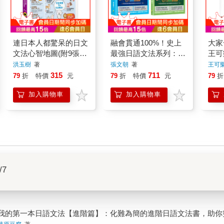
連日本人都驚呆的日文
融會貫通100%！史上
大家
文法心智地圖(附9張文
最強日語文法系列：動
王可
法心智地圖拉頁+心智
詞篇、形容詞篇（2冊
車：
洪玉樹
著
張文朝
著
王可
圖教學課程)
一套）
能力
315
711
79
折
特價
元
79
折
特價
元
79
折
法、
加入購物車
加入購物車
附錄
/7
我的第一本日語文法【進階篇】：化難為簡的進階日語文法書，助你