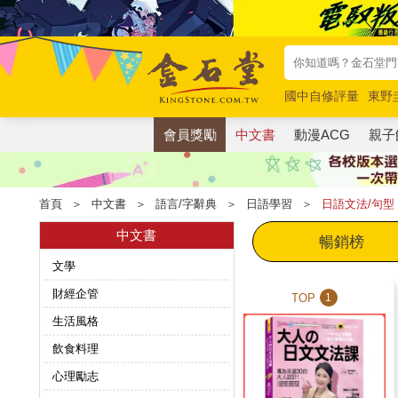
國中自修評量
東野
唯紅花綻放
奧德賽
會員獎勵
中文書
動漫ACG
親子
首頁
＞
中文書
＞
語言/字辭典
＞
日語學習
＞
日語文法/句型
中文書
暢銷榜
文學
財經企管
TOP
1
生活風格
飲食料理
心理勵志