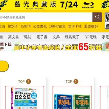
圭吾
楊双子
高希均
公益書包
16647續集
吉伊卡哇
通靈藥師
路邊攤新作
馬斯克
玩具總動員5
超慢跑
館
英文書
雜誌
電子書
文具
玩具親子
3C電玩
家
TOP
TOP
2
3