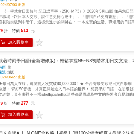
幫助。 &
2024/07/03 出版
《一學就會日常短句 記日語單字（25K+MP3）》2020年5月出版 如果您日語學了一段時間，現在希望： 「能用日語表達自己的意見」， 「想
在職場上跟日本人交涉、談生意更得心應手」， 「想讓自己更有創意」， 「想在工作與日語
從初階突破到中階了。這樣您進步的關鍵在： 一本充實的生活、職場用的日語單字及例句書了。本書內容有
生活日常、職場應對、旅遊必備，單字、對話，讓您一次學會！本書讓您，一冊在
513
79
折
特價
元
瞬間記憶－考試會考、生活好用的單字，搭配實用例句，瞬間讓單字記憶在腦海
字，同時也記一串字。 3.記憶密碼－每個例句都如一個故事畫面，通過想像力
加入購物車
打開MP3即可聆聽日籍老師朗讀單字及例句，無論想站著聽、坐著聽、趴著聽
.工作生活都好用的1500單字大公開。依照日本國立國語研究所「日本語教育基本語彙調查」之基準，精選出來，也是日語檢定N3程度
的內容。不僅考試會考、生活好用，基礎自學、進階加強、自我提升，都是最佳的學習好幫手！ 2.單字搭配的例句，
跟日劇，讓您生活、職場單字及會話能力，一次賺到！另外，還特別挑選的相反詞、類義詞
跟著時雨學日語(全新增修版)：輕鬆掌握N5~N3初階常用日文文法
生活中的點線面，及生活中隨處可見的人事物，讓你學得到也派得上用場。 4.漂亮發音的關鍵在於「多聽」。隨書附上們精心錄製的朗讀MP3，
時雨
著
多聽正確的發音，開口說出漂亮的日語，一點都不是難事！建議您邊聽邊模仿
遠流
出版
學習單字一邊培養好耳力，當耳朵能聽清楚「短的單字」，那麼「長的句子」當然不成問題囉！ 《日本語初級135個文法：
2024/06/27 出版
音檔＋MP3）》2022年9月出版 學好日語文法，其實很簡單。 本書精選初學必備135項文法， 看圖趣味學，自學就上手， 絕對實用，讓您越學
★每日萬人在線，總瀏覽人次突破80,000,000！★ 全台灣最受歡迎日文自
「什麼？！看插畫可以學文法？」 「只要一週，保證欲罷不能！」 在學習文法的路上，您是否遇到了重重障礙？例如： 1.很想精進自
0音後，才真正開始進入日本語的世界！ 想要學好日語，在初級就要搞懂助詞、授受動詞如何正確使用；看起來很像的日語漢字與中
己的日文文法，卻一看到書就想睡。 2.文法書都好難懂，看到落落長的文字就坐不
文詞彙，又有哪裡不一樣&hellip;&hellip;這些都是母語為中文的學習者容易忽略的致命傷。 超人氣日語學習網站「時雨の町」
，您再也不必委屈自己！ 本書將日文中，最基本卻最重要的文法，化作具體的生動插圖，讓學日語就像看卡通一樣，不僅理解超容易，只要短
的學習者最常搞不懂、看不透的關鍵，以簡單扼要的文字、輕鬆好懂的情境短句，帶領讀者
277
10秒就記牢牢！自然吸收、自然就會用！ 再加上豐富例句幫助記憶以及理解文法，幫您輕鬆破解日文「語順」和「單字任務」這兩大難解的
79
折
特價
元
日文腦 初學者習慣用母語角度看待外語，往往容易造成無法理解的情況，形成不自然的「中式日文」。書中整理18組易混淆詞彙，幫助你
。學日語就像看漫畫一樣，愛不釋手、通通記住！ 本書特色 ★★★為初學者量身打造「文法定番」，最必學最實用 本書用只要開口說日語，就
語感、養成日文腦。 ▓搞懂助詞，掌握日語解讀關鍵 日語中的助詞扮演著重要的功能，若是使用或理解錯誤，可能會影響到整個句子的解
一定用得到的135個文法，為您打好基礎。包含句子的銜接、助詞的使用，以
加入購物車
讀。書中透過一目瞭然的條列式整理，協助你理解助詞的用法。 ▓授受動詞，到底是「誰」給「誰」？ 「授」代表授予，「受」代表接受。「授
好基石！ ★★★例句精簡好記，生活單字一把抓 文法搭配陣容紮實的會話例句來坐鎮，一項文法就給你４句例句，句句都簡短卻實用，易
受動詞」是初學者一大關卡。日文中的給予和接受有許多表現，書中將帶你一一釐清它們使用的時機。 ▓中日
懂好學、吸收無負擔。句中搭配基礎生活單字，從文法的活用例句中學單字，交叉
是中文母語學習者經常遇到的問題。有些漢字與中文看起來一樣，意思卻可能完
打開耳朵，聆聽打造日文語感 隨書附贈手機隨掃即聽的QR碼行動學習音檔及朗
提升閱讀理解力！ ◎特別收錄：自學者常見問題 &
日文自學ALL IN ONE全攻略【初級】(附100分鐘老師真人教學文法