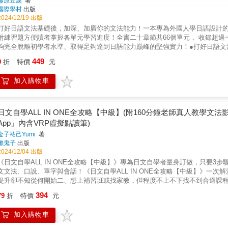
藤原豆腐
著
國際學村
出版
2024/12/19 出版
打好日語文法基礎後，加深、加廣你的文法能力！一本專為外國人學日語設計
附練習題方便讀者掌握各單元學習進度！全書二十章節共66個單元， 收錄超過
夠完全脫離初學者水準、取得足夠達到日語能力巔峰的堅強實力！●打好日語文法基礎
有基本的理解之後，下一步要怎麼樣學習才能更加得心應手的使用日語？當然
449
9
折
特價
元
次，這也是提升日語水平的關鍵所在。以日檢來舉例，N3便已是日本中學生的
用日語來進行日常會話和更複雜的表達需求，因此，加深、加廣你的日語文法能力是通向用日語
加入購物車
更精確地表達自己的想法，還能讓你在閱讀日語文章、聆聽對話時更加得心應
規則。透過學習更複雜的句型及語法規則，你能夠輕鬆應對N3甚至N2級別的語法
的重點與接續方式 本書精選超過100個N3至N2水準的常見日語句型，依據語義進行分類，幫助學習者更有系統地掌握各類文法結構。不僅說
明每個句型使用時要注意的文法重點，還特別強調不同句型的接續方式，避免
日文自學ALL IN ONE全攻略【中級】(附160分鐘老師真人教學文法
的講解。透過這樣的語義分類，學習者能夠更輕鬆地理解句型間的關聯，並靈
App」內含VRP虛擬點讀筆)
將成為你進階日語學習的得力助手。 也不忘記讓您複習日語的基礎之中的基礎，如動詞變化、時態變化等，來幫助你鞏固最重要的基本知識。
金子祐己Yumi
著
這些基礎不僅是初學者必須掌握的，更是進階學習中常常被忽略，卻至關重要的
懶鬼子
出版
助記憶，自學、教人兩相宜！ 本書以詞意分類，收錄超過100個文法，共有2
2024/12/04 出版
理解情境，並以會話方式再度示範文法用法。每一個單元最後都會有5題左右的
《日文自學ALL IN ONE全攻略【中級】》專為日文自學者量身訂做，只要3
解文法意義、以表格整理文法規則、以會話融會貫通文法運用、以MP3熟悉文
文文法、口說、單字與會話！《日文自學ALL IN ONE全攻略【中級】》一
有系統的課程安排和大量練習，你將逐漸將這些知識融入自己的語言能力中。
提升卻不知從何開始二、想上補習班或找家教，但程度不上不下找不到合適課
習奠定堅實基礎，進而邁向專業水準的掌握。生動配音讓你練聽力、練口說更
四、就算會了些固定句型，仍無法靈活地說出完整的一句話現在，只要仔細並
MP3示範音檔，以QR 碼方式提供，可隨書中內容掃描聆聽，免按上下鍵搜尋，快
394
79
折
特價
元
馬上幫你提升日文能力，聽說讀寫一次學會！《日文自學ALL IN ONE全攻略
不需額外安裝自己不熟悉的播放 APP 才能聽，更省去每次聽音檔都要掃描的麻煩
N3的日文！1. 專為自學者設計、圖文並茂、讓你一看就會的「日文學習課本」
iOS 13以上，方可使用全書完整打包下載連結。）【本書特色】★從複習日
加入購物車
100分鐘3. 日文名師金子祐己Yumi老師現身教學的「日文文法教學影片【中級
便直覺理解，每種文法也都會附上解說，學習起來不會越看越迷糊。★旅日日
句型學習影片」，共收錄165個句型與例句，時長30分鐘5. 日籍老師親自錄製