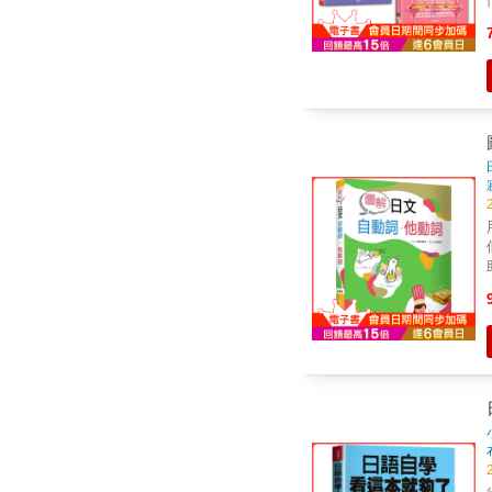
文法該
特色 &rarr;文法
型
教
集
書
詞
延
的學習效