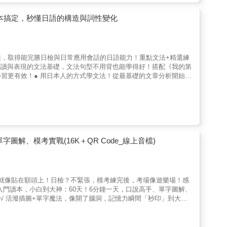
會附上範例會話，示範這些文法實際的運用方式。★每章必定會附上
P虛擬點讀筆）」《日文自學ALL IN ONE全攻略【中級】》■ 適合想
控制在 N3～N2 程度，適合已有日語基礎，想要脫離初學者水
從何下手，只背單字太無聊、只學文法又不會活用、只練會話卻無
本搞定，秒懂日語的構造與詞性變化
也設計了全書打包下載的 QR 碼連結。
LL IN ONE全攻略【中級】》讓你一次學好聽說讀寫、一次穩固日
定的你已經會50音及基礎文法的你，在報名日文課程與準備日檢時，
階學習又跟不上老師講課的速度。不管是想提升日文能力還是報考日
提升日文能力。■ 適合想享受日本、和日本人進一步交流的你如果不
，取得能完勝日檢與日常應用會話的日語能力！重點文法+精選練
L IN ONE全攻略》就是你的救星。《日文自學ALL IN ONE
閱讀與表現的文法基礎，文法句型不用背也能學得好！搭配《我的第
僅聽懂、讀懂、開口說日文，還能體察日本人沒說出口的背後語意。
習更有效！● 用日本人的方式學文法！從最基礎的文章分析開始，
】《日文自學ALL IN ONE全攻略》系列依難易度預計分為三
編製，是針對學習日語文法的本地學生所看的學習書。從最基本的
-N3、實用日本語檢定J. TEST D-E級等程度。想打好日文基礎，現
種詞類，基礎日語文法中較困難的部分：如動詞的變化、種類豐富的
的學習日語文法，更重視學完後如何活用所學到的知識。 內容多
顯易懂的方式講解文法，再搭配系統化整理、圖像解說、豐富例句，
日語的外國日語學習者也能輕鬆看懂，日語的初學者或是回頭學習者
有效地學好日文，金子祐己Yumi老師特別拍攝日文文法影片，有時
際使用學到的文法的能力 每單元的文法解釋之後都會附上幾題練習
進階學習的15支「日文文法教學影片【中級】」，只要用「Youtor
用剛學到的文法知識，除了幫助記憶、加深理解，也能養成對使用日
型
，每章節會再附上幾頁的重點練習測驗，難度較其他練習題高，解
解、模考實戰(16K＋QR Code_線上音檔)
不管是想要表示意見、請求協助、闡述想法、補充舉例，各種N4-
您對日語文法的理解度已越過N3水準。● 全部自我檢測附上試題
。本書邀請日籍老師親自錄製單字、例句與會話，只要使用Youtor
以及確認自己是否正確地吸收了學到的知識，本書在最後會附上全
學習＋多元資源，全面提升你的日語力
說碰到此類問題時該如何思考、導出答案，將來碰到類似問題時也能
而文法就是學好日文的關鍵。本書以文法為學習主軸，向外延伸學習
更加能夠展現教學成效！【本書特色】◆一本書包含參考書和練習題
就像貼在額頭上！日檢？不緊張，模考練完後，考場像遊樂場！感
文略懂略懂，想從現在開始好好學日文的你，本書除了提供日文學習
書能夠幫助讀者牢固掌握日語文法的基礎，適合複習和初次學習。◆
入門讀本，小白到大神：60天！6分鐘一天，口說高手、單字圖解、
，更提供日語句型學習影片、線上測驗，讓你能看能寫能說能背，還
理解，每章節有「自我檢測」、最後則附上「最終測驗」，可以檢驗
√ 活潑插圖+單字魔法，像開了腦洞，記憶力瞬間「秒印」到大腦
う！不管你是日文略懂略懂，還是學習卡關停滯不前。這本書都能幫
現的全文法索引書內全部題目都會附上解題方法的說明，自學不會有
雜誌風格，一翻開就停不下來，日文學習從此變得時髦又有趣，學習
文基礎！想要學好日文，就要掌握基礎文法。很多人學習日文卡關，通常
找到。◆通過「易懂研討」掌握詞彙辨別方法特別容易搞混的「詞性
景，讓您一
現，就能提升日文能力到N4-N3程度，並以此為基底，全面提升
別疑問非常有幫助。◆同時適合自學與教學的日語文法書本書講日語
學習如何表達接下來的事件發展✪ 情感表現 →學習表達願望、感