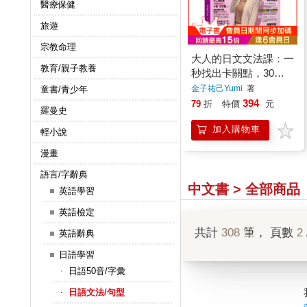
醫療保健
旅遊
宗教命理
大人的日文文法課：一
教育/親子教養
秒找出卡關點，30天
重構日文腦！(附30堂
金子祐己Yumi
著
童書/青少年
Yumi老師親自教學文
394
79
折
特價
元
羅曼史
法學習影片+「Youtor
加入購物車
App」內含VRP虛擬點
輕小說
讀筆)
漫畫
語言/字辭典
中文書 > 全部商品
英語學習
英語檢定
共計
308
筆， 頁數
2
英語辭典
日語學習
日語50音/字彙
日語文法/句型