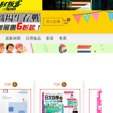
0
登入/註冊
電
居家休閒
日用食品
影音
售票
TOP
TOP
TOP
4
5