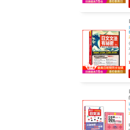
單
翻
文文
能
語超能力
日