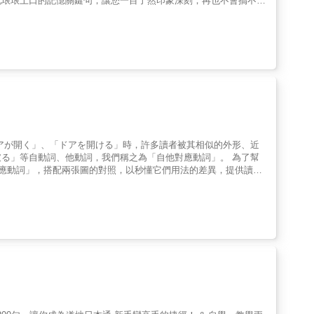
配琅琅上口的記憶關鍵句，讓您一目了然印象深刻，再也不會搞不懂
掃描下載檔案至手機來聽取音檔的方式，但手機不僅必須要一直處在上
 1【第7組 または／もしくは ／あるいは ／ないし／それとも／
您從淺到深，輕鬆提升聽、說、讀、寫的樣樣精通，日語學習變得又
）因此，我們為了同時解決讀者以上三種困擾，特別領先全球開發
心？兩個句子都是稱讚對方日文很好，但如果用「～はです」，言外
絕對會成為您在日語世界中無敵的夥伴，助您登上日語巔峰，無所
不用再額外花錢，且使用率和相容性也是史上最高。3. 「VRP虛
組 肉料理は上手ですね】）▍問題4 你還在以為「ごめんなさい」比
趣味插圖搭配文
utor App」。（僅限iPhone和Android二種系統手機）
味著之後會有下一步的賠償或賠罪的動作。「ごめんなさい」字面上
徹底 只要瞭解日語的
e，將音檔一次從雲端下載至手機使用。（3）當音檔已完成下載後，讀
習內容請見Chapter 4【第1組 すみません／ごめんなさい／
，掌握文法再也不是夢！ &rarr;囊括日文法各種
掃描書中頁面的QR Code立即讀取音檔（平均1秒內）且不需要開啟上
的文法，經由黃彥馨Hikko老師簡化複雜的文法說明，用圖解與表
問詞、指示詞、形容詞、形容動詞、動詞、副詞、接續詞，以及句
0.8-1.2倍速），加強聽力練習。（5）「VRP虛擬點讀筆」比
學習都能無往不利。高分通過日檢、提升日文口說、理解日本文化，
想要的頁數，聆聽該頁音檔。（6）如果讀者擔心音檔下載後太佔
，就是從「問題下手」！用Q&A的方式，直擊文法核心概念！這
熟悉專業日籍老師的語調與速度，不止文法，聽力也up！up！一
者等於有一個雲端的CD櫃可隨時使用。（7）詳細使用及操作方法
Point 1 四大章節系統解析 本書共分成4大章節，首先在
RP虛擬點讀筆」網頁版？（1）讀者只要打開網址
後在「敬詞篇」習得日語的得體表現，最後在「其他篇」綜合學習，
「VRP虛擬點讀筆」網頁版？（1）「Youtor App」（內含VRP虛擬點讀
文法、每一個文型都依據日文檢定（JLPT）程度標示級數分類，讓學
100%聽說讀寫全方位細細教學： ⅴ
更多元、更便捷的學習途徑，特別開發「VRP虛擬點讀筆」網頁
者聚焦學習，並能夠針對重點準備考試。Point 3 詳細解釋複
配剖面圖，瞬間學會標準發音。 ⅴ 單字「字首、字尾、字中」學習
3. 如何使用「VRP虛擬點讀筆」網頁版？（1）讀者登入會員
讀懂、掌握重點，讓學習日文文法變得更加容易。Point 4 例
」等自動詞、他動詞，我們稱之為「自他對應動詞」。 為了幫
 ⅴ 生活例句＋繞口令，有印象、用得到，立刻學會各種發音科學
據書中內容正確回答隨機出現的2個問題，完成答題認證，立即開通
使用方法。作者精心撰寫的例句皆貼近日常生活，使學習內容更貼近
對應動詞」，搭配兩張圖的對照，以秒懂它們用法的差異，提供讀者
線上觀看影片。（3）「VRP虛擬點讀筆」網頁版就像是點讀筆一
RP虛擬點讀筆）」掃描書中QR Code即可隨時聆聽例句配音，同時鍛鍊
頁或是手動點選想要的頁數，聆聽該頁音檔。（4）如果關掉網頁後，
及音檔下載。※音檔可離線聽取。Point 6 補充說明消除盲點
／？型（&ne;す）」 &rarr;自-れる／他-る・他-u&hellip; 3.&&& 「？
不了！讓您知道您早就會說50音了啦！ 2. 發音嘴形透
點選、接續學習。（5）請注意，若距離上次登入超過一個月，網
說，確保學習者學習過程中不會遺漏任何重要細節。Point 7 專
&&&&&& &rarr;自-u・自-る／他-eる&hellip; 按此規則順序學習自動
麼擺、吐氣怎麼吐&hellip;這種基本款之外，每個假名都還附上
作方法請見書中使用說明。※本書未提供光碟燒錄服務。※雖然我
各種用法異同，讓學習更有效率，迅速掌握文法重點。Point 8
」！就像老師站在您面前，您可以按照自己的學習速度，想要看幾遍
容導致無法安裝，在此必須和讀者說聲抱歉，若無法正常使用，請與本公
用大量圖表整理及解說複雜的文法結構，使學習者能更直觀地理解和
「溫度上升的狀態」；「温度を上げる」是「使溫度上升的動作」。
詳細說明，雙管齊下，效果加倍！ 3. 單字例句全列
虛擬點讀筆」？（1）讀者可以掃描書中的QR Code連結，或是於
文意思清楚列舉比較，讀者可以一目了然。 ・實用例句：
假名學習單字，同時利用單字記憶假名，雙向學習、雙倍效果，效
筆」？（1）以往讀者購買語言學習工具書時，為了要聽隨書附贈的音檔，
出現在單字前中後的位置，可以讓您默默將50音假名內化，同時
耗時又不方便。（2）坊間當然也有推出「點讀筆」來改善此種學習
詞、他動詞的真髓。這樣一來即使沒有老師的引導，也可以獲得很好
P值真的很低。（3）後來雖然有了利用QR Code掃描下載檔案
聽取音檔的時間往往要花個5秒以上，很令人氣結。（4）因此，
92組常用的「自他對應動詞」
自己！利用剛剛才學會的50音發音技巧，試試看進階的繞口令發
」，並獲得專利，希望這個輔助學習的工具，能讓讀者不僅不用再
他