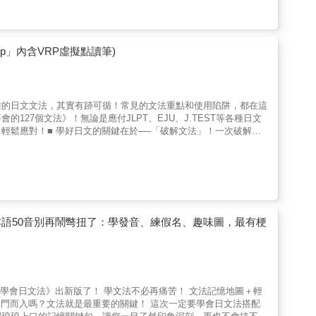
目也讓作業分派格外輕鬆，可以用作自學，也能用於教學。
邊學，一邊不知不覺愛上日本文化，從日常對話到傳統節慶，這本書
→學習運用各種舉例，讓對方更好理解✪ 同意表現 →學習表達自己
您可能會想問：「這本書到底有什麼特色？」哦，讓我來給您一一解
✪ 請求表現 →學習提出請求、下指令✪ 理由表現 →學習講述假
化主題點燃您的記憶網路！ 每個單元都是一場生活
 學前複習，釐清觀念、有效銜接進階學習！進入到【中級】學習前，先快
想像一下，當您身處真實情境，記憶力的開關瞬間被打開，彷彿腦海
 判斷い形容詞與な形容詞「おいしい」是い形容詞，那「きれい」、
pp」內含VRP虛擬點讀筆)
快感，真正讓學習成為勝利的體驗！ ★ 生動插圖視覺呈現——
與他動詞還記得「窓を開けます（把窗戶打開）」跟「窓が開きます
詞的各種變化方式動詞要怎麼從「～ます」的型態變成「て形」？「動
象，再配合標準的日文發音，讓您一見難忘。下次再看到那些物品，
圖學會N4-N3日文文法！金子祐己Yumi老師系統化整理基礎日文文法，
 聽說讀寫全包攬——動感闖關，實力全開的遊戲之旅！ 學日
富例句、圖片或圖表解說，再加上金子祐己Yumi老師的真人講解文
雜的日文文法，其實有跡可循！常見的文法重點和使用陷阱，都在這
馬上進入實戰模式，從聽、說、讀、寫全方位提升，讓您每一關都嗨
是表示移動］子供が歩いてきた。 小孩走過來了。→移動方向由
27個文法》！無論是應付JLPT、EJU、J.TEST等各種日文
きました。小孩們往餐廳的方向跑過去了。→移動的方向由近到遠。
輕鬆應對！■ 學好日文的關鍵在於──「破解文法」！一次破解日
不能解鎖新技
學馬上用，勇敢開口說日文！在學文法的過程中，不僅熟練各種句型的用
、和朋友聊天、逛街購物、上課上班，都能夠隨時隨地說上幾句。✪
」，卻有3種表達方式！寫作「熊」表示客觀中立，用於一般描述；寫
更多的語言寶藏！遇到問題怎麼辦？別慌，翻翻書，做做題，您會發
法解說都搭配豐富例句，將文法與生活會話融合在一起。✪ 每個漢
過語尾的變化
境時，秒變日語達人的時刻到了，您會驚訝於自己能輕鬆對答如流，
日籍老師錄製音檔，用Youtor App掃QR Code下載音檔聆
你全面掌握語尾變化的祕密。（舉例）表示談論的動詞「話す」；變
課本，它就是您的日語單字聚
多元資源，培養你的日語力！針對具備一點日文基礎、現在想開始好好學
謙
單字，還特別搭配了精美插圖，讓單字不再只是枯燥無味的符號，而
單字、會話、文法一次學會！❶ 專為自學者設計、圖文並茂、讓你
重的方式與人交流。（舉例）丁寧語「書きます」用於日常交流；謙
時、排隊買咖啡的瞬間，都能抓住寶貴的學習時間，輕鬆鞏固記憶。
0支影片，時長100分鐘❸ 日文名師金子祐己Yumi老師現身教學
話中話」日文常運用省略主語、
本語50音別再鬧彆扭了：學發音、練假名、趣味圖，最有梗
！您會驚訝地發現，哪怕是每天花一點點時間，積少成多後，您的進
一定要會的「日文句型學習影片」，共收錄165個句型與例句，時長
本人微妙的表達技巧，揭開日本人說話的祕密。（舉例）「我喜歡
就成了日語高手？」 ★ 模擬考試獲取合格證書——測試您的日
的「線上測驗」，共5回、50題❼ 免費下載、可聽音檔、看文法影
略。■ 學好文法的關鍵，就是從「問題下手」！《日文文法有祕
p及網頁版介紹］為了方便讀者更方便使用本書，特別開發「VRP虛擬點讀
！這些你問日本朋友，他們也不見得回答得出來的問題，本書不藏私
的節奏感，考場不再是那個讓人膽戰心驚的地方，而是您大展拳腳的
本書相關的音檔或影片。■ 線上下載「Youtor App」（內含VRP虛擬點
そこで」指說話者對於前述的情境或狀態，要如何動作，要採取什麼
語合格證書，成為日檢界的王者！ ★ 東京口音大模仿——跟著
結，或是於App商城搜尋「Youtor App」下載即可。2. 為什麼會
前述的原因，而導致後面出現的狀況。重點放在前述的「原因、理
書附贈的音檔，總是要拿出已經很少在用的CD播放器或利用電腦轉存
）▍問題2 「または」和「あるいは」都是「或者」的意思，你有想過
聲朗讀，您不僅會發現自己的日語口音越來越「正宗」，還會自信滿
此種學習上的不方便，但是一支筆加一本書往往就要二、三千元，
都可以，強調選項的差異性。「あるいは」從選項中擇一時使用，經
到一舉兩得！無論您是自學大神、考試狂人，還是對日本文化充滿熱