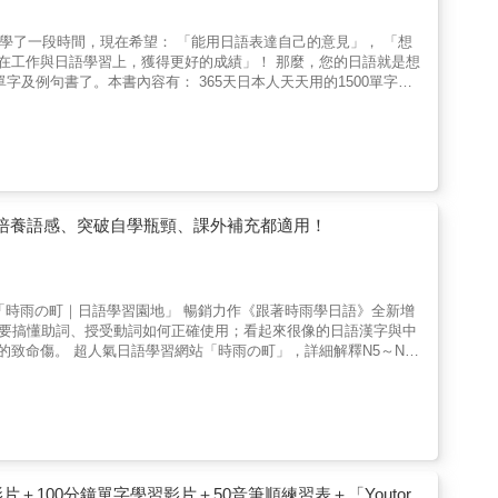
學習上，獲得更好的成績」！ 那麼，您的日語就是想
： 365天日本人天天用的1500單字，
手，妙用無窮。還有，隨時隨地成就您日語能力的4大關鍵： 1.
中。 2.串連歸納－一次記住單字相反詞、類義詞，讓您記一個
把故事跟單字結合起來，如同掌握單字的記憶密碼。 4.多聽聲音－
、躺著聽，怎麼聽都行！累積單字聽力次數，保證單字記一輩子！
生動又有趣，好像在看漫畫
，讓您記一個字，同時也記一串字。 3.例句內容涵蓋
，培養語感、突破自學瓶頸、課外補充都適用！
老師的聲音大聲唸，再把自己的聲音錄下來，比較兩者的差異。一邊
超圖解（25K+QR碼線
學網「時雨の町｜日語學習園地」 暢銷力作《跟著時雨學日語》全新增
住，感到難以吸收。 3.文法總是看過就忘，記也記不住。 現在
，詳細解釋N5～N3
進入狀況，掌握文法又抓住語感！ ▓培養「語感」，無
及動詞變化等等，每項都是一定要學好的重要文法，同時也為往後的
文大不同！常見誤用漢字 漢字誤用
學習，用超效率留下深刻印象，豐富您的詞彙知識庫。 ★★★
全不同。書中列舉10個與中文用法不同的常見日語漢字，幫助你
讀MP3，每個句子都有專業日籍老師錄製標準發音，仔細聆聽、跟
影片＋100分鐘單字學習影片＋50音筆順練習表＋「Youtor