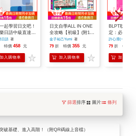
一起學習日文吧！
日文自學ALL IN ONE
BLPT耽美日
樂日語中級直達
全攻略【初級】(附100
定：必考！3
想要快速升級日語
分鐘老師真人教學文法
人臉紅心跳的
樂日語
著
金子祐己Yumi
著
許心瀠(一點點老
就靠這本！詳盡文
影片＋100分鐘單字學
型！
458
355
3
特價
元
79
折
特價
元
79
折
特價
大量練習題、豐富
習影片＋50音筆順練
加入購物車
加入購物車
加入購物
習表＋「Youtor App」
內含VRP虛擬點讀筆)
篩選
排序
圖片
條列
突破基礎、進入高階！（附QR碼線上音檔）