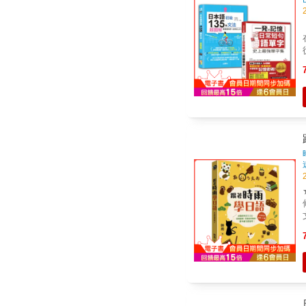
本書特色 1
上
越上癮！ 
修版！ 背好5
起
短
痛養成
謎
培養
升級鋪