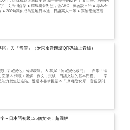
200句，讓你成為道地日本通 新手變高手的捷徑！ & 自學、教學兩
好
便！（1）讀者只要透過書中的QR Code連結，就能立即下載
動詞？兩者分別用在哪一方面？」、「所有的動詞都有成對的自動
字、文法到會話 ● 羅馬拼音對照，會ABC，就會說日語 ● 專為全
樣。」相信這是很多人共同的心聲。為了幫助您克服這個困擾，本書特
成後，可至App目錄中搜尋需要的音檔或直接掃描內頁QR Code，將音檔一
● 200句讓你成為道地日本通，日語高人一等 ● 寫給毫無基礎、
分得清楚，自然記的明白、寫的順手而且讀的通暢囉！ 6. 漂
outor App」（內含VRP虛擬點讀筆），就能隨時掃描書中頁
循序漸進、穩紮穩打 本書一定可以滿足初學日語者的需求， 說標準
用十字方格，搭配正確的一筆一畫教學，讓您寫出一手漂亮、流暢的
RP虛擬點讀筆」就像是點讀筆一樣好用，還可以調整播放速度（0.8-
重點分析：教你從會話中，快速學會日語文法 3.迷你對話：結合生
書附上精緻朗讀
有定時播放、背景播放的功能，也可以自動換頁或是手動點選想要的頁
一手掌握日語自動詞・他動詞！
 5.快速流利：抓住會話竅門，輕鬆和日本人聊不停 6.日語實力：
只要長期接觸正確的發音，自然會說一口標準的日語！建議您一邊
刪除音檔，下次需要使用時再下載。購買本公司書籍的讀者等於有
要善用訣竅，活用這200句會話， 再加以記憶背誦，您就能馬上開口
子就一次全部都搞定！ 本書寫給剛開始接觸日文
※本書未提供光碟燒錄服務。※雖然我們努力做到完美，但也有可能
提升會話能力，溝通快速流利 & ◆您會發現，哇！說日語，是這麼
您不知不覺就全部吸收，為您打開一扇寬廣的大門，以後的學習之路
讀者說聲抱歉，若無法正常使用，請與本公司聯繫，由專人為您服務。
人都想說一口道道地地的日語。 許多前往日本留學的留學生， 為了
工、 到企業上班或積極與日本學生交流、 寄宿在日本人家裡。 &
「字尾」與「音便」（附東京音朗讀QR碼線上音檔）
習環境的人， 該如何是好呢？ ◆本書告訴您一個既快速又紮實的
用語句著手。 ◆例如， 日常寒暄的「どうも」（謝謝）、 「失
それから」（然後呢？）、 「どうして？」（為什麼？）、 「なる
用語， 內容包羅萬象， 對話更是日本人在實際生活中所說的， 語
使用字尾變化」磨練表達。 & 掌握「詞尾變化竅門」， 自學「進
， 並適切地應用， 日語一定會有很大的進步， 屆時與日本朋友的
面版 & 情境＋圖解＋例文，突破「日語文法的基本門檻」── 字
定能充分享受到說日語的樂趣。 【附贈免費QR Code線上MP3
能力就無法進階。透過本書掌握基本「18 種變化形、音便原則、
 Code線上MP3音檔」， 呈現給讀者，行動學習，即掃即聽。
文意理解」必定容易上手，逐級精進日語！ & 簡潔圖解各詞類
 自然可學到一口標準正確的日語發音、語調， 輕輕鬆鬆就把日語學
、い形、な形、動詞」音便原則，區分「不變化」「要變化」的部
問題。 & 本書特色 & ◆本書讓您迅速且確實地，掌握日本人生
能自己嘗試完成字尾變化。 & 學習「字尾變化」，就是學習「情
！」（成功啦！）、 「当たった」（中啦！）、 「まさか！」（不
」，「て形」表示「前後關係、原因理由」。掌握全書 18 種基本變
單字及重點分析，乃針對了該語言現象的使用場合、 使用心理及對話
你將體驗到「字尾變化」對於「擴展表達力」的助益，絕對超乎想
就是學一句、說一句， 不用怕開口，相信在不斷的練習中， 你很快
好像很好吃」怎麼說？ おいし 「そうだ」──（看到蛋糕，覺得蛋
斷」這間店的蛋糕）好像很好吃 おいしい「らしい」──（聽某人
字＋日本語初級135個文法：超圖解
使用 QR 碼音檔「聆聽、跟讀」，同步精進「單字、發音、表達
本專心跟讀。對於「促進記憶、提升聽力、鞏固標準發音」有極大