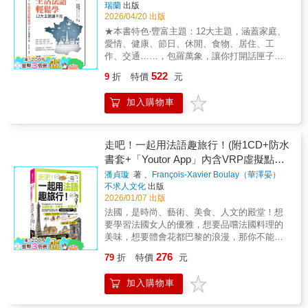
瑞蘭
出版
2026/04/20 出版
★本書特色‧豐富主題：12大主題，涵蓋家庭、
愛情、健康、節日、休閒、食物、居住、工
作、交通……，包羅萬象，讓你打開話匣子，
輕鬆開啟與法國人暢聊的開關！‧精彩場景：
522
9
折
特價
元
109則對話，則則輕鬆、有趣、有深度，而活潑
實用的對話，保證讓你應用於實際交流！‧文意
加入購物車
說明：精選對話中重點片語及句型，就是要你
靈活運用，絕不死背硬記！‧文化提點：配合每
則會話內容，作者特別精簡提點相關文化，讓
讀者不僅「知其然」，更「知其所以然」！別
走吧！一起用法語趣旅行！(附1CD+防水
再說不知道要跟法國人要聊什麼了！有了政治
書套+「Youtor App」內含VRP虛擬點讀
大學阮若缺教授執筆、輔仁大學狄百彥教授審
筆)
潘貞璇
著 、
François-Xavier Boulay（華澤晏）
訂的《生活法語輕鬆學：12大主題講不完》，
著
不求人文化
出版
保證讓你上至天文、下至地理，無所不談、聊
2026/01/07 出版
不完！全書豐富的12大主題，109則精彩有趣的
法國，是時尚、藝術、美食、人文的殿堂！想
會話，還有重點片語與句型、文化提點，原來
要學習法國女人的優雅，想要品嚐法國料理的
和法國人聊天可以這麼有趣、多元、簡單！★
美味，想要體會花都巴黎的浪漫，那你不能不
名師執筆、審訂，擁有12大主題的強大法語交
去法國！無論是想吃吃喝喝、大買特買，又或
流工具書，保證讓你不怕找不到話題！
276
79
折
特價
元
是想愜意度假、蜜月旅行，法國絕對是歐洲國
《生活法語輕鬆學：12大主題講不完》一書，
家的首選！走吧！一起去法國旅行！只要鼓足
乃政治大學阮若缺教授執筆、輔仁大學狄百彥
加入購物車
勇氣和一點點法語基礎，你會發現夢想原來這
教授審訂。 本書為了幫助想與法國人開啟
麼近！去法國吃喝玩樂，不用學艱深的法文文
話題的學習者，精心整理出12大主題、共109則