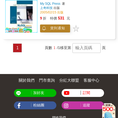
合應用，最終達到輕鬆建立商業應用所需的動
My SQL Press
著
態網站。本書共分為十二章，以範例式引導講
上奇科技
出版
述透過結合DreamweaverCS3、JSP與MySQL
2005/02/15 出版
的基礎動態網頁概念、資料庫管理與操作、互
531
9
折
特價
元
動網頁程式的設計與資料庫的整合應用等功
能。對每個範例的講解，本書力求做到逐步詳
貨到通知
述，並附圖說明，一目了然，使讀者能輕鬆製
作出屬於自己的資料庫網站應用程式。
1
頁數
1
/1
移至第
頁
關於我們
門市查詢
分紅大聯盟
客服中心
加好友
訂閱
粉絲團
追蹤
聯絡我們