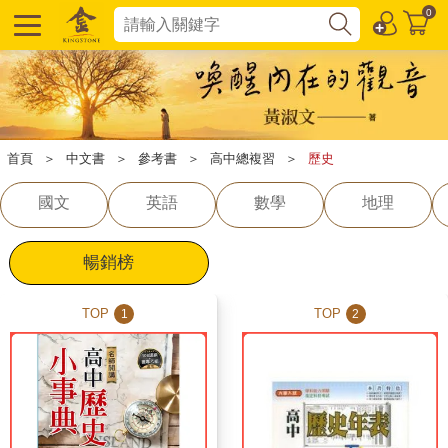
0
首頁
＞
中文書
＞
參考書
＞
高中總複習
＞
歷史
國文
英語
數學
地理
暢銷榜
TOP
TOP
1
2