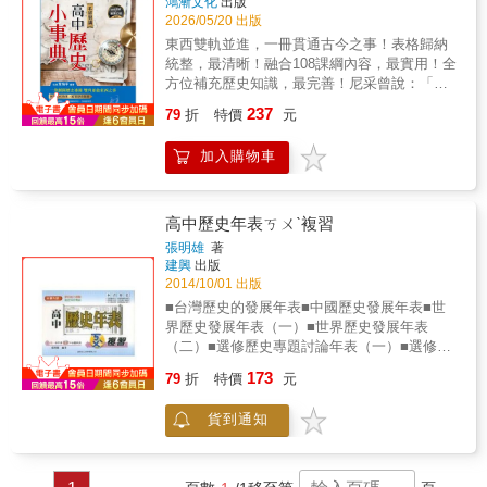
鴻漸文化
出版
2026/05/20 出版
東西雙軌並進，一冊貫通古今之事！表格歸納
統整，最清晰！融合108課綱內容，最實用！全
方位補充歷史知識，最完善！尼采曾說：「宇
宙的永恆之輪，滾動在迴圈之路上。」人類的
237
79
折
特價
元
腳步不斷變遷，命運的軌跡卻總是驚人的相
似。學歷史不只是為了考好成績，更是在與前
加入購物車
人進行跨時空的思辨——《名師開講高中歷史
小事典》正是為此而生！名師獨創東西雙軌思
維模式，將東亞與西方的歷史分兩欄並列呈
現，是最全面的歷史工具書。讓您只需每天讀
高中歷史年表ㄎㄨˋ複習
一點，便會「不小心」成為博古通今的歷史專
張明雄
著
家！
建興
出版
2014/10/01 出版
■台灣歷史的發展年表■中國歷史發展年表■世
界歷史發展年表（一）■世界歷史發展年表
（二）■選修歷史專題討論年表（一）■選修歷
史專題討論年表（二）★嶄新編排形式，確實
173
79
折
特價
元
掌握歷史精華！★貫串書本內容，分析比較二
者並重！★實力確認演練，臨場應試戰力提
貨到通知
升！