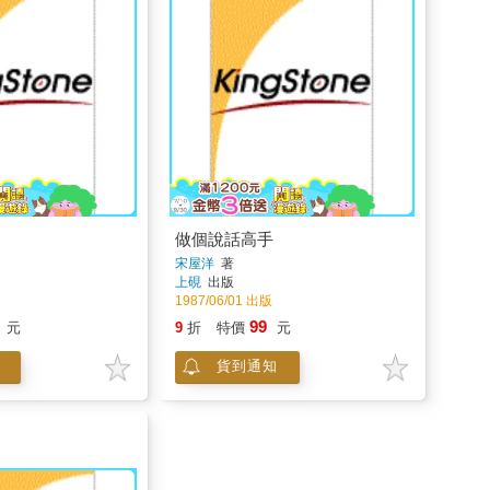
做個說話高手
宋屋洋
著
上硯
出版
1987/06/01 出版
99
元
9
折
特價
元
貨到通知