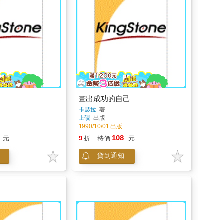
畫出成功的自己
卡瑟拉
著
上硯
出版
1990/10/01 出版
108
元
9
折
特價
元
貨到通知