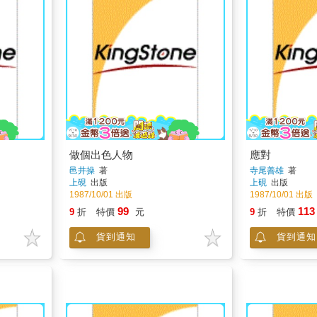
做個出色人物
應對
邑井操
著
寺尾善雄
著
上硯
出版
上硯
出版
1987/10/01 出版
1987/10/01 出版
99
113
9
折
特價
元
9
折
特價
貨到通知
貨到通知