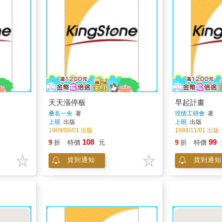
天天漲停板
早起計畫
桑名一央
著
現情工研會
著
上硯
出版
上硯
出版
1989/08/01 出版
1988/11/01 出版
108
99
9
折
特價
元
9
折
特價
貨到通知
貨到通知