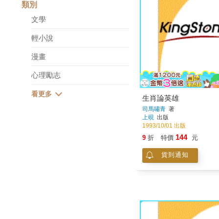
類別
文學
輕小說
漫畫
心理勵志
生肖論英雄
司馬嘯青
著
上硯
出版
1993/10/01 出版
144
9
折
特價
元
貨到通知