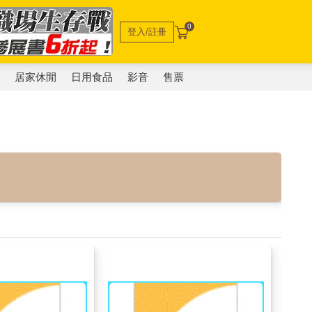
0
登入/註冊
電
居家休閒
日用食品
影音
售票