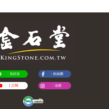
加好友
粉絲團
訂閱
追蹤