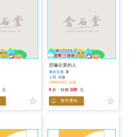
恐嚇企業的人
廣岩近廣
著
上硯
出版
1988/03/01 出版
108
元
9
折
特價
元
貨到通知