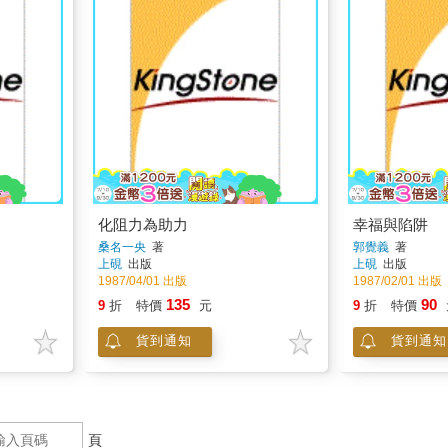
化阻力為助力
幸福與陷阱
桑名一央
著
郭覺義
著
上硯
出版
上硯
出版
1987/04/01 出版
1987/02/01 出版
135
90
9
折
特價
元
9
折
特價
貨到通知
貨到通知
頁