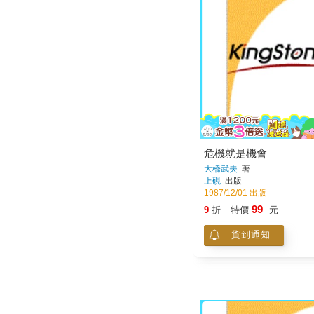
危機就是機會
大橋武夫
著
上硯
出版
1987/12/01 出版
99
9
折
特價
元
貨到通知