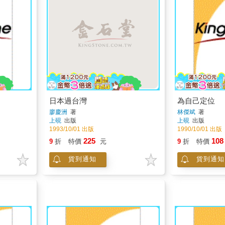
日本過台灣
為自己定位
廖慶洲
著
林傑斌
著
上硯
出版
上硯
出版
1993/10/01 出版
1990/10/01 出版
225
108
9
折
特價
元
9
折
特價
貨到通知
貨到通知