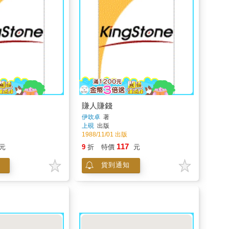
賺人賺錢
伊吹卓
著
上硯
出版
1988/11/01 出版
117
元
9
折
特價
元
貨到通知