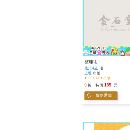
整理術
黑川康正
著
上硯
出版
1988/07/01 出版
135
9
折
特價
元
貨到通知