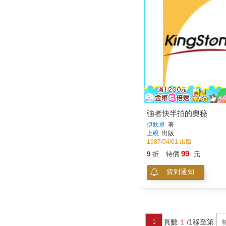
強者快半拍的奧秘
伊吹卓
著
上硯
出版
1987/04/01 出版
99
9
折
特價
元
貨到通知
頁數
1
/1
移至第
1