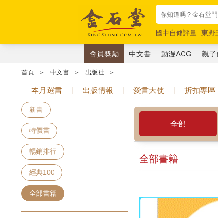
國中自修評量
東野
唯紅花綻放
奧德賽
會員獎勵
中文書
動漫ACG
親子
首頁
＞
中文書
＞
出版社
＞
本月選書
出版情報
愛書大使
折扣專區
新書
全部
特價書
暢銷排行
全部書籍
經典100
全部書籍