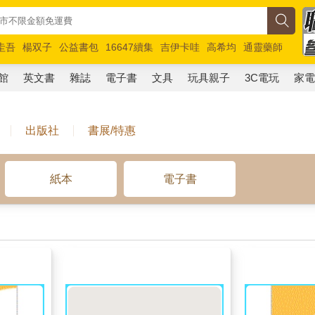
圭吾
楊双子
公益書包
16647續集
吉伊卡哇
高希均
通靈藥師
路邊攤新作
馬斯克
玩具總動員5
超慢跑
館
英文書
雜誌
電子書
文具
玩具親子
3C電玩
家
出版社
書展/特惠
紙本
電子書