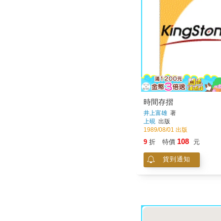
時間存摺
井上富雄
著
上硯
出版
1989/08/01 出版
108
9
折
特價
元
貨到通知