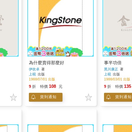
為什麼賣得那麼好
事半功倍
伊吹卓
著
黑川康正
著
上硯
出版
上硯
出版
1988/07/01 出版
1988/03/01 出版
108
135
9
折
特價
元
9
折
特價
貨到通知
貨到通知