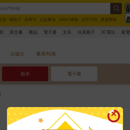
圭吾
楊双子
高希均
公益書包
16647續集
吉伊卡哇
通靈藥師
路邊攤新作
馬斯克
玩具總動員5
超慢跑
館
英文書
雜誌
電子書
文具
玩具親子
3C電玩
家
出版社
書展/特惠
紙本
電子書
筆