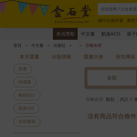
國中自修評量
東野
唯紅花綻放
奧德賽
會員獎勵
中文書
動漫ACG
親子
首頁
＞
中文書
＞
出版社
＞
＞
宗教命理
本月選書
出版情報
愛書大使
折扣專區
新書
全部
特價書
暢銷排行
宗教命理
類別 ，共計
0
經典100
沒有商品符合條件
全部書籍