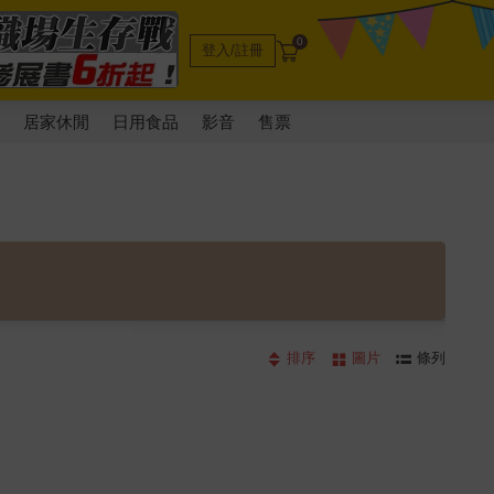
0
登入/註冊
電
居家休閒
日用食品
影音
售票
排序
圖片
條列