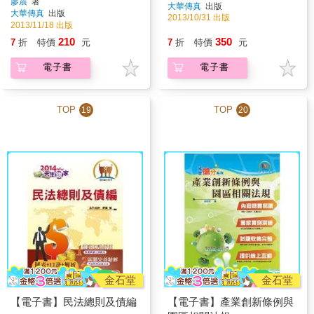
廖震
著
大華傳真
出版
大華傳真
出版
2013/10/31 出版
2013/11/18 出版
210
350
7
折
特價
元
7
折
特價
元
電子書
電子書
TOP
TOP
19
20
金石堂
金石堂
【電子書】民法總則及債編
【電子書】產業創新條例與