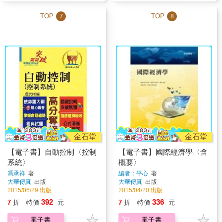
TOP
TOP
7
8
金石堂
金石堂
【電子書】自動控制〈控制
【電子書】國際經濟學〈含
系統〉
概要〉
馮承祥
著
編者：平心
著
大華傳真
出版
大華傳真
出版
2015/06/29 出版
2015/04/20 出版
392
336
7
折
特價
元
7
折
特價
元
電子書
電子書