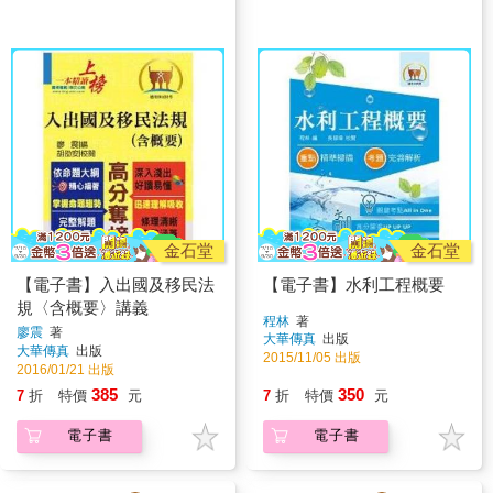
金石堂
金石堂
【電子書】入出國及移民法
【電子書】水利工程概要
規〈含概要〉講義
程林
著
廖震
著
大華傳真
出版
大華傳真
出版
2015/11/05 出版
2016/01/21 出版
385
350
7
折
特價
元
7
折
特價
元
電子書
電子書