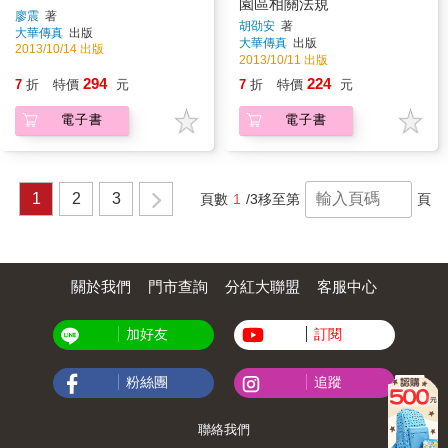
園區相關法規
廖震
著
胡劭安
著
大華傳真
出版
大華傳真
出版
2013/10/14 出版
2013/10/11 出版
294
224
7
折
特價
元
7
折
特價
元
電子書
電子書
1
2
3
頁數
1
/3
移至第
頁
關於我們
門市查詢
分紅大聯盟
客服中心
加好友
訂閱
粉絲團
追蹤
聯絡我們