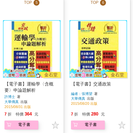
TOP
TOP
5
6
金石堂
金石堂
【電子書】運輸學〈含概
【電子書】交通政策
要〉申論題解析
編者：張博望
著
許博士
著
大華傳真
出版
大華傳真
出版
2015/08/20 出版
2015/08/31 出版
364
280
7
折
特價
元
7
折
特價
元
電子書
電子書