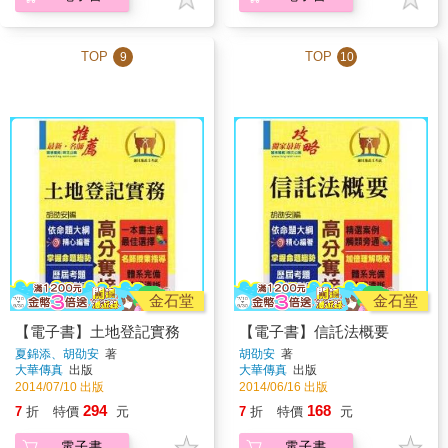
TOP
TOP
9
10
金石堂
金石堂
【電子書】土地登記實務
【電子書】信託法概要
夏錦添、胡劭安
著
胡劭安
著
大華傳真
出版
大華傳真
出版
2014/07/10 出版
2014/06/16 出版
294
168
7
折
特價
元
7
折
特價
元
電子書
電子書