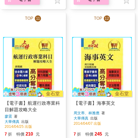
TOP
TOP
11
12
金石堂
金石堂
【電子書】航運行政專業科
【電子書】海事英文
目解題攻略大全
周文蒂、林雅應
著
廖震
著
大華傳真
出版
大華傳真
出版
2014/04/07 出版
2014/04/25 出版
210
245
7
折
特價
元
7
折
特價
元