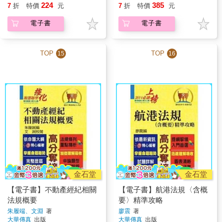
224
385
7
折
特價
元
7
折
特價
元
電子書
電子書
TOP
TOP
15
16
金石堂
金石堂
【電子書】不動產經紀相關
【電子書】航港法規〈含概
法規概要
要〉精準攻略
朱履端、文淵
著
廖震
著
大華傳真
出版
大華傳真
出版