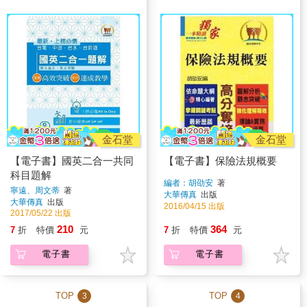
金石堂
金石堂
【電子書】國英二合一共同
【電子書】保險法規概要
科目題解
編者：胡劭安
著
寧遠、周文蒂
著
大華傳真
出版
大華傳真
出版
2016/04/15 出版
2017/05/22 出版
210
364
7
折
特價
元
7
折
特價
元
電子書
電子書
TOP
TOP
3
4