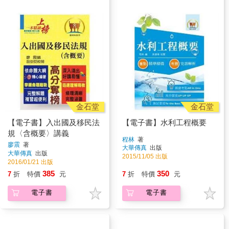
金石堂
金石堂
【電子書】入出國及移民法
【電子書】水利工程概要
規〈含概要〉講義
程林
著
廖震
著
大華傳真
出版
大華傳真
出版
2015/11/05 出版
2016/01/21 出版
385
350
7
折
特價
元
7
折
特價
元
電子書
電子書