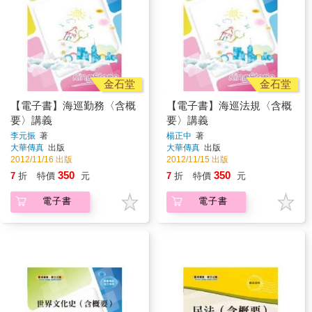
金石堂
金石堂
【電子書】海巡勤務〈含概
【電子書】海巡法規〈含概
要〉講義
要〉講義
李元振
著
楊正中
著
大華傳真
出版
大華傳真
出版
2012/11/16 出版
2012/11/15 出版
350
350
7
折
特價
元
7
折
特價
元
電子書
電子書