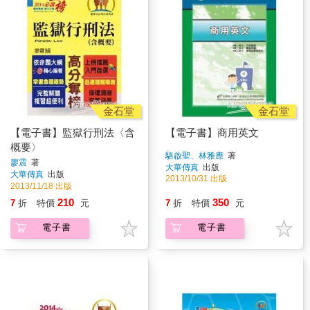
金石堂
金石堂
【電子書】監獄行刑法〈含
【電子書】商用英文
概要〉
駱啟聖、林雅應
著
廖震
著
大華傳真
出版
大華傳真
出版
2013/10/31 出版
2013/11/18 出版
210
350
7
折
特價
元
7
折
特價
元
電子書
電子書