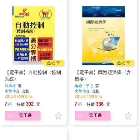
金石堂
金石堂
【電子書】自動控制〈控制
【電子書】國際經濟學〈含
系統〉
概要〉
馮承祥
著
編者：平心
著
大華傳真
出版
大華傳真
出版
2015/06/29 出版
2015/04/20 出版
392
336
7
折
特價
元
7
折
特價
元
電子書
電子書