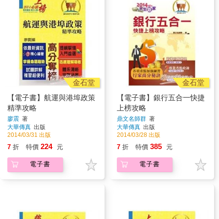
金石堂
金石堂
【電子書】航運與港埠政策
【電子書】銀行五合一快捷
精準攻略
上榜攻略
廖震
著
鼎文名師群
著
大華傳真
出版
大華傳真
出版
2014/03/31 出版
2014/03/28 出版
224
385
7
折
特價
元
7
折
特價
元
電子書
電子書