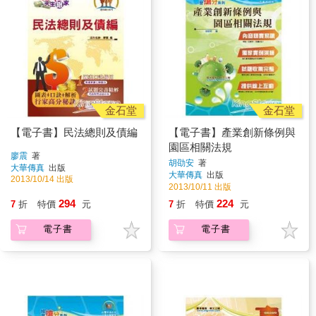
金石堂
金石堂
【電子書】民法總則及債編
【電子書】產業創新條例與
園區相關法規
廖震
著
胡劭安
著
大華傳真
出版
大華傳真
出版
2013/10/14 出版
2013/10/11 出版
294
224
7
折
特價
元
7
折
特價
元
電子書
電子書