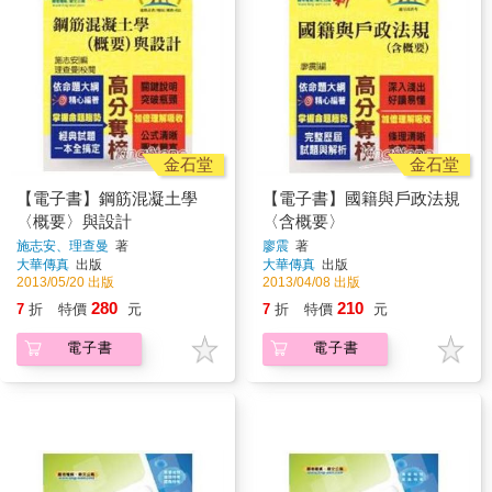
金石堂
金石堂
【電子書】鋼筋混凝土學
【電子書】國籍與戶政法規
〈概要〉與設計
〈含概要〉
施志安、理查曼
著
廖震
著
大華傳真
出版
大華傳真
出版
2013/05/20 出版
2013/04/08 出版
280
210
7
折
特價
元
7
折
特價
元
電子書
電子書