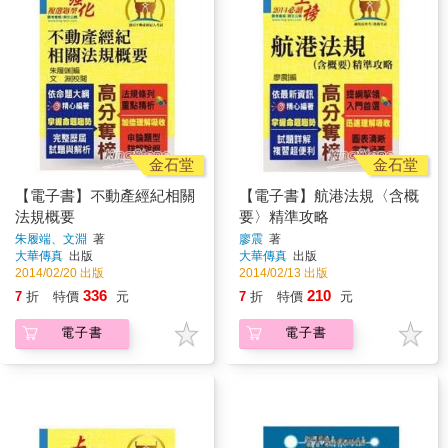
金石堂
金石堂
【電子書】不動產經紀相關
【電子書】航港法規〈含概
法規概要
要〉精準攻略
朱履端、文淵
著
廖震
著
大華傳真
出版
大華傳真
出版
2014/02/20 出版
2014/02/13 出版
336
210
7
折
特價
元
7
折
特價
元
電子書
電子書