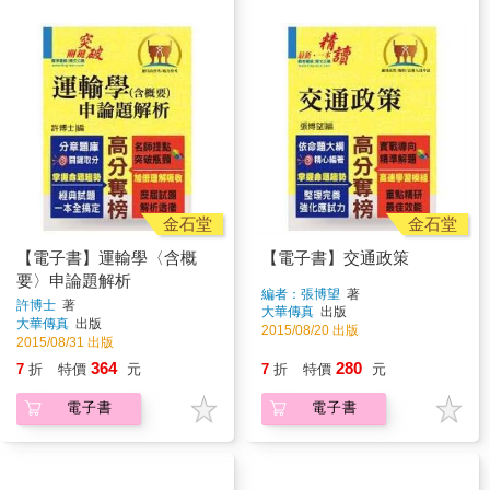
金石堂
金石堂
【電子書】運輸學〈含概
【電子書】交通政策
要〉申論題解析
編者：張博望
著
許博士
著
大華傳真
出版
大華傳真
出版
2015/08/20 出版
2015/08/31 出版
364
280
7
折
特價
元
7
折
特價
元
電子書
電子書