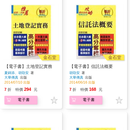
金石堂
金石堂
【電子書】土地登記實務
【電子書】信託法概要
夏錦添、胡劭安
著
胡劭安
著
大華傳真
出版
大華傳真
出版
2014/07/10 出版
2014/06/16 出版
294
168
7
折
特價
元
7
折
特價
元
電子書
電子書