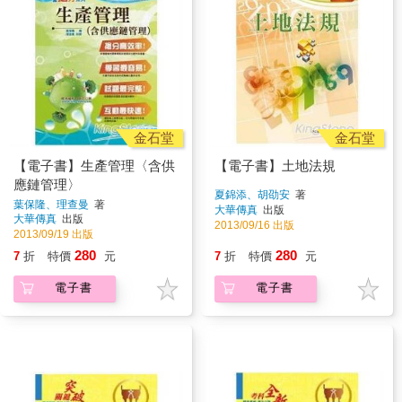
金石堂
金石堂
【電子書】生產管理〈含供
【電子書】土地法規
應鏈管理〉
夏錦添、胡劭安
著
葉保隆、理查曼
著
大華傳真
出版
大華傳真
出版
2013/09/16 出版
2013/09/19 出版
280
280
7
折
特價
元
7
折
特價
元
電子書
電子書