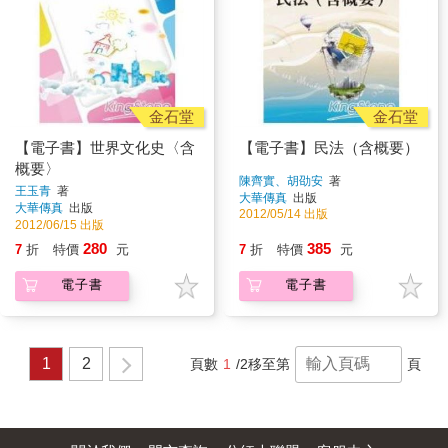
金石堂
金石堂
【電子書】世界文化史〈含
【電子書】民法（含概要）
概要〉
陳齊實、胡劭安
著
王玉青
著
大華傳真
出版
大華傳真
出版
2012/05/14 出版
2012/06/15 出版
280
385
7
折
特價
元
7
折
特價
元
電子書
電子書
1
2
頁數
1
/2
移至第
頁