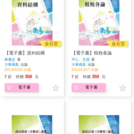
金石堂
金石堂
【電子書】資料結構
【電子書】租稅各論
林勇志
著
平心、文淵
著
大華傳真
出版
大華傳真
出版
2013/02/25 出版
2012/12/17 出版
350
350
7
折
特價
元
7
折
特價
元
電子書
電子書