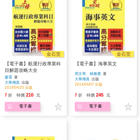
金石堂
金石堂
【電子書】航運行政專業科
【電子書】海事英文
目解題攻略大全
周文蒂、林雅應
著
廖震
著
大華傳真
出版
大華傳真
出版
2014/04/07 出版
2014/04/25 出版
210
245
7
折
特價
元
7
折
特價
元
電子書
電子書