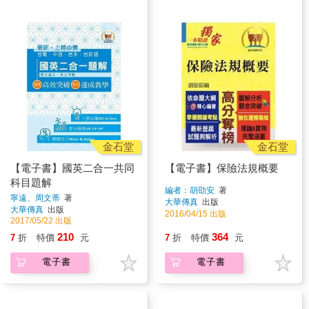
金石堂
金石堂
【電子書】國英二合一共同
【電子書】保險法規概要
科目題解
編者：胡劭安
著
寧遠、周文蒂
著
大華傳真
出版
大華傳真
出版
2016/04/15 出版
2017/05/22 出版
210
364
7
折
特價
元
7
折
特價
元
電子書
電子書