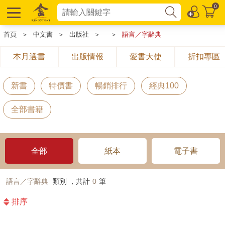
0
首頁
＞
中文書
＞
出版社
＞
＞
語言／字辭典
本月選書
出版情報
愛書大使
折扣專區
新書
特價書
暢銷排行
經典100
全部書籍
全部
紙本
電子書
語言／字辭典
類別 ，共計
0
筆
排序