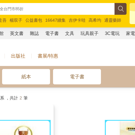
圭吾
楊双子
公益書包
16647續集
吉伊卡哇
高希均
通靈藥師
路邊攤新作
馬斯克
玩具總動員5
超慢跑
館
英文書
雜誌
電子書
文具
玩具親子
3C電玩
家
出版社
書展/特惠
紙本
電子書
系 ，共計
2
筆