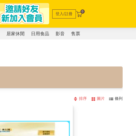
0
登入/註冊
電
居家休閒
日用食品
影音
售票
排序
圖片
條列