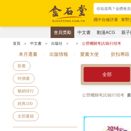
國中自修評量
東野
唯紅花綻放
奧德賽
會員獎勵
中文書
動漫ACG
親子
首頁
＞
中文書
＞
出版社
＞
＞
公營機關考試/銀行招考
本月選書
出版情報
愛書大使
折扣專區
新書
全部
特價書
暢銷排行
公營機關考試/銀行招考
書
經典100
全部書籍