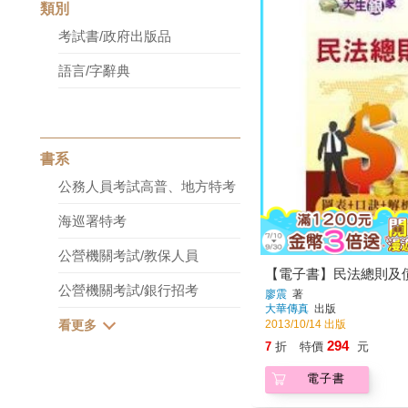
類別
考試書/政府出版品
語言/字辭典
書系
公務人員考試高普、地方特考
海巡署特考
公營機關考試/教保人員
【電子書】民法總則及
公營機關考試/銀行招考
廖震
著
大華傳真
出版
2013/10/14 出版
294
7
折
特價
元
電子書