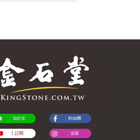
加好友
粉絲團
訂閱
追蹤