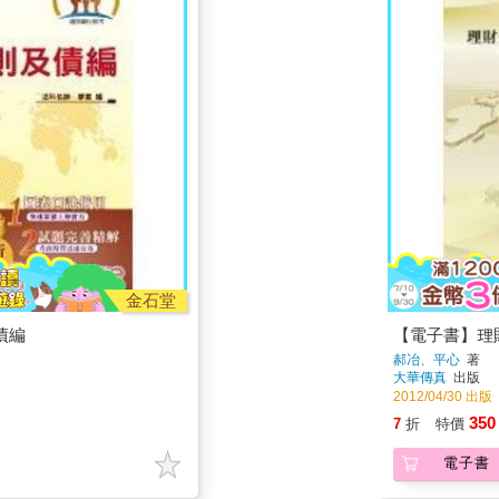
金石堂
債編
【電子書】理
郝冶、平心
著
大華傳真
出版
2012/04/30 出版
350
7
折
特價
電子書