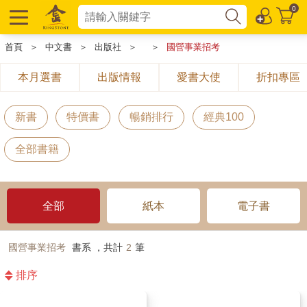
0
首頁
＞
中文書
＞
出版社
＞
＞
國營事業招考
本月選書
出版情報
愛書大使
折扣專區
新書
特價書
暢銷排行
經典100
全部書籍
全部
紙本
電子書
國營事業招考
書系 ，共計
2
筆
排序