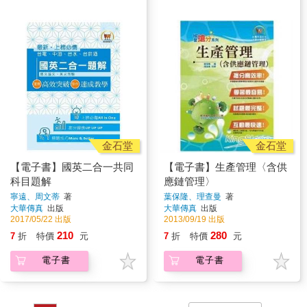
金石堂
金石堂
【電子書】國英二合一共同
【電子書】生產管理〈含供
科目題解
應鏈管理〉
寧遠、周文蒂
著
葉保隆、理查曼
著
大華傳真
出版
大華傳真
出版
2017/05/22 出版
2013/09/19 出版
210
280
7
折
特價
元
7
折
特價
元
電子書
電子書