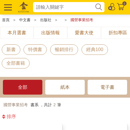
0
首頁
＞
中文書
＞
出版社
＞
＞
國營事業招考
本月選書
出版情報
愛書大使
折扣專區
新書
特價書
暢銷排行
經典100
全部書籍
全部
紙本
電子書
國營事業招考
書系 ，共計
2
筆
排序