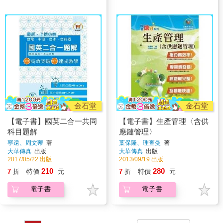
金石堂
金石堂
【電子書】國英二合一共同
【電子書】生產管理〈含供
科目題解
應鏈管理〉
寧遠、周文蒂
著
葉保隆、理查曼
著
大華傳真
出版
大華傳真
出版
2017/05/22 出版
2013/09/19 出版
210
280
7
折
特價
元
7
折
特價
元
電子書
電子書