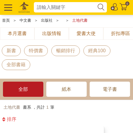
0
首頁
＞
中文書
＞
出版社
＞
＞
土地代書
本月選書
出版情報
愛書大使
折扣專區
新書
特價書
暢銷排行
經典100
全部書籍
全部
紙本
電子書
土地代書
書系 ，共計
1
筆
排序