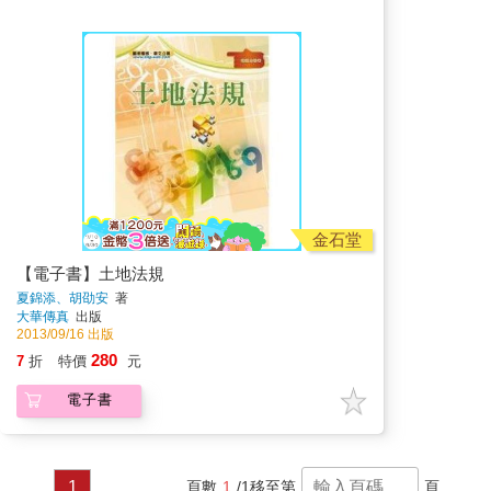
金石堂
【電子書】土地法規
夏錦添、胡劭安
著
大華傳真
出版
2013/09/16 出版
280
7
折
特價
元
電子書
1
頁數
1
/1
移至第
頁