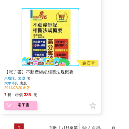
金石堂
【電子書】不動產經紀相關法規概要
朱履端、文淵
著
大華傳真
出版
2014/02/20 出版
336
7
折
特價
元
電子書
1
頁數
1
/1
移至第
頁