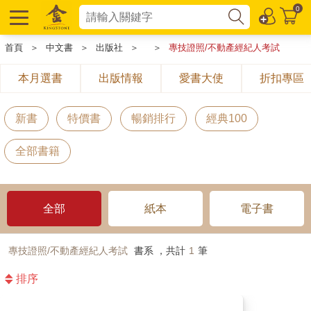
0
首頁
＞
中文書
＞
出版社
＞
＞
專技證照/不動產經紀人考試
本月選書
出版情報
愛書大使
折扣專區
新書
特價書
暢銷排行
經典100
全部書籍
全部
紙本
電子書
專技證照/不動產經紀人考試
書系 ，共計
1
筆
排序