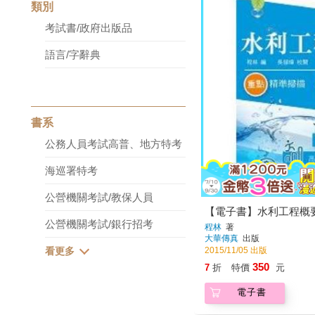
類別
考試書/政府出版品
語言/字辭典
書系
公務人員考試高普、地方特考
海巡署特考
公營機關考試/教保人員
【電子書】水利工程概
公營機關考試/銀行招考
程林
著
大華傳真
出版
2015/11/05 出版
350
7
折
特價
元
電子書