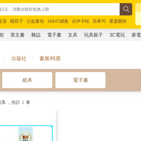
圭吾
楊双子
公益書包
16647續集
吉伊卡哇
高希均
通靈藥師
路邊攤新作
馬斯克
玩具總動員5
超慢跑
館
英文書
雜誌
電子書
文具
玩具親子
3C電玩
家
出版社
書展/特惠
紙本
電子書
系 ，共計
1
筆