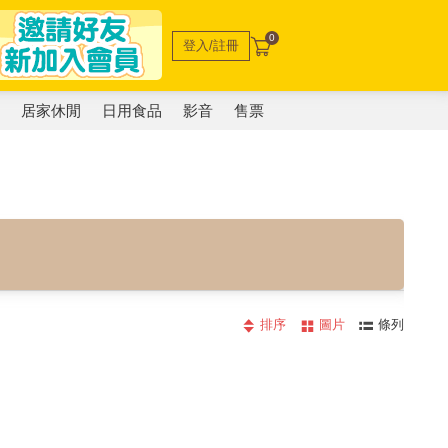
0
登入/註冊
電
居家休閒
日用食品
影音
售票
排序
圖片
條列