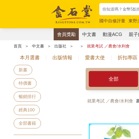
國中自修評量
東野
唯紅花綻放
奧德賽
會員獎勵
中文書
動漫ACG
親子
首頁
＞
中文書
＞
出版社
＞
＞
就業考試 ／農會/水利會
本月選書
出版情報
愛書大使
折扣專區
新書
全部
特價書
暢銷排行
就業考試 ／農會/水利會
書
經典100
全部書籍