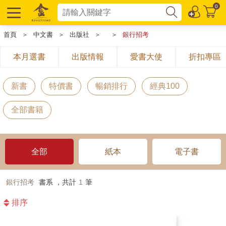
0
首頁
＞
中文書
＞
出版社
＞
＞
銀行招考
本月選書
出版情報
愛書大使
折扣專區
新書
特價書
暢銷排行
經典100
全部書籍
全部
紙本
電子書
銀行招考
書系 ，共計
1
筆
排序