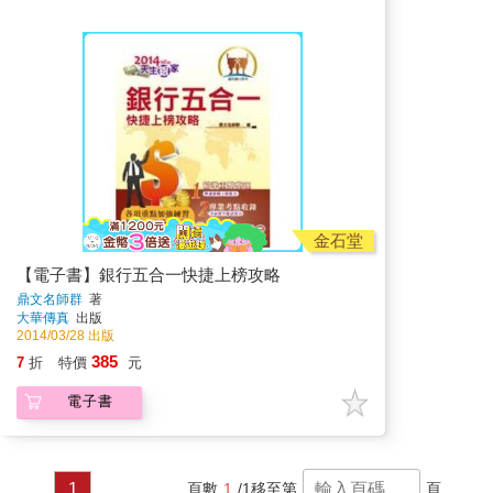
金石堂
【電子書】銀行五合一快捷上榜攻略
鼎文名師群
著
大華傳真
出版
2014/03/28 出版
385
7
折
特價
元
電子書
1
頁數
1
/1
移至第
頁