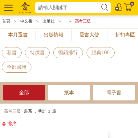
0
首頁
＞
中文書
＞
出版社
＞
＞
高考三級
本月選書
出版情報
愛書大使
折扣專區
新書
特價書
暢銷排行
經典100
全部書籍
全部
紙本
電子書
高考三級
書系 ，共計
1
筆
排序