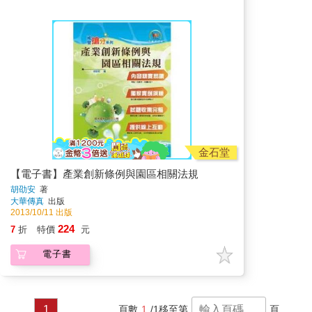
金石堂
【電子書】產業創新條例與園區相關法規
胡劭安
著
大華傳真
出版
2013/10/11 出版
224
7
折
特價
元
電子書
1
頁數
1
/1
移至第
頁