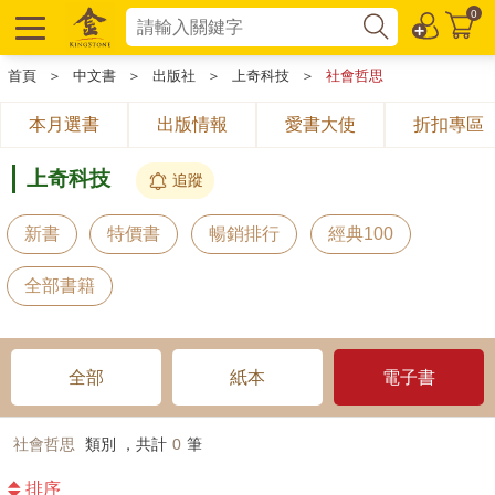
0
首頁
＞
中文書
＞
出版社
＞
上奇科技
＞
社會哲思
本月選書
出版情報
愛書大使
折扣專區
上奇科技
追蹤
新書
特價書
暢銷排行
經典100
全部書籍
全部
紙本
電子書
社會哲思
類別 ，共計
0
筆
排序