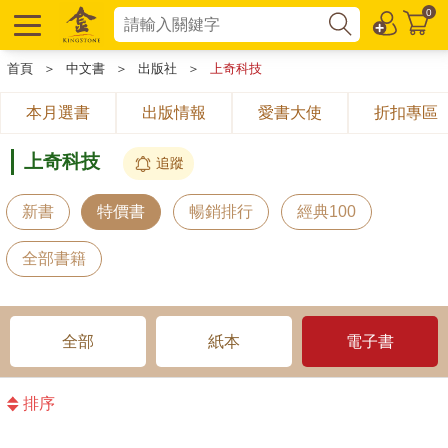
0
首頁
＞
中文書
＞
出版社
＞
上奇科技
本月選書
出版情報
愛書大使
折扣專區
上奇科技
追蹤
新書
特價書
暢銷排行
經典100
全部書籍
全部
紙本
電子書
排序