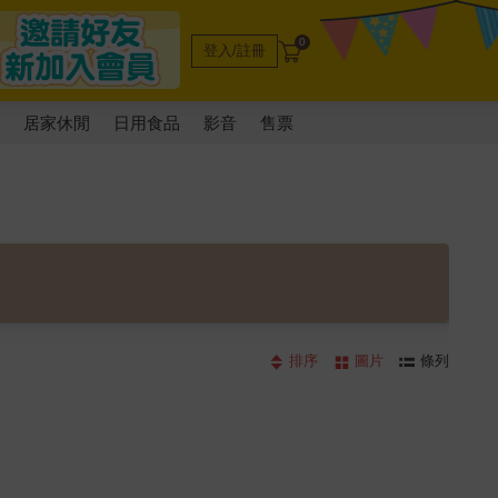
0
登入/註冊
電
居家休閒
日用食品
影音
售票
排序
圖片
條列