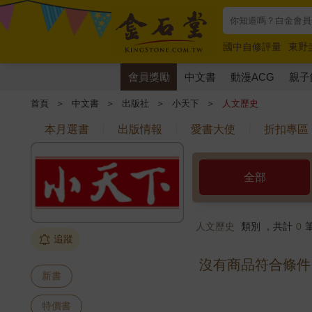
國中自修評量
東野
唯紅花綻放
奧德賽
會員獎勵
中文書
動漫ACG
親子
首頁
＞
中文書
＞
出版社
＞
小天下
＞
人文歷史
本月選書
出版情報
愛書大使
折扣專區
全部
人文歷史
類別 ，共計
0
追蹤
沒有商品符合條件
新書
特價書