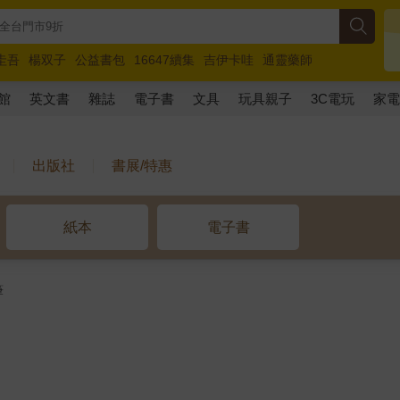
圭吾
楊双子
公益書包
16647續集
吉伊卡哇
通靈藥師
路邊攤新作
馬斯克
玩具總動員5
超慢跑
館
英文書
雜誌
電子書
文具
玩具親子
3C電玩
家
出版社
書展/特惠
紙本
電子書
筆