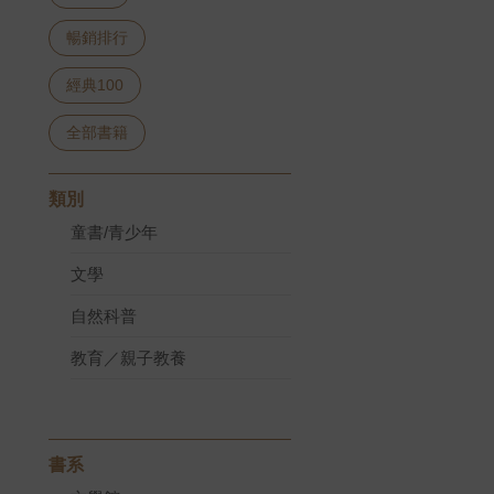
暢銷排行
經典100
全部書籍
類別
童書/青少年
文學
自然科普
教育／親子教養
書系