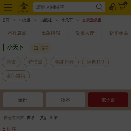
0
首頁
＞
中文書
＞
出版社
＞
小天下
＞
創意遊戲書
本月選書
出版情報
愛書大使
折扣專區
小天下
追蹤
新書
特價書
暢銷排行
經典100
全部書籍
全部
紙本
電子書
創意遊戲書
書系 ，共計
9
筆
排序