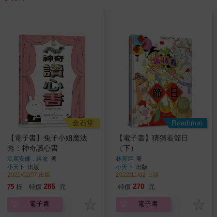
金石堂
Readmoo
【電子書】兔子小姐魔法
【電子書】猜猜看節日
秀：神奇讀心書
（下）
瑪麗安娜．科波
著
林芳萍
著
小天下
出版
小天下
出版
2025/02/07 出版
2022/11/02 出版
285
270
75
折
特價
元
特價
元
電子書
電子書