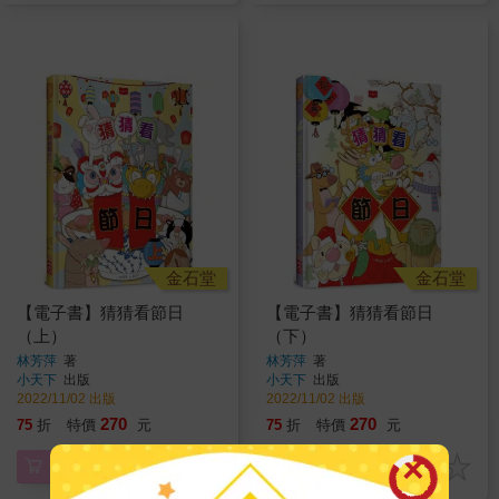
金石堂
金石堂
【電子書】猜猜看節日
【電子書】猜猜看節日
（上）
（下）
林芳萍
著
林芳萍
著
小天下
出版
小天下
出版
2022/11/02 出版
2022/11/02 出版
270
270
75
折
特價
元
75
折
特價
元
電子書
電子書