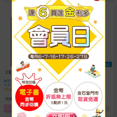
Readmoo
Readmoo
【電子書】猜猜看交通工具
【電子書】猜猜看去哪裡
玩？
林芳萍
著
林芳萍
著
小天下
出版
小天下
出版
2022/06/24 出版
2022/06/24 出版
270
270
特價
元
特價
元
電子書
電子書