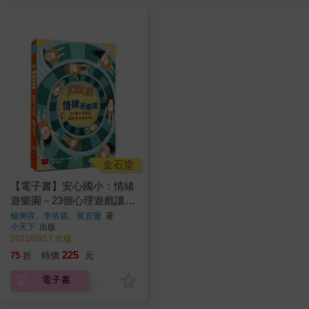
金石堂
【電子書】安心國小：情緒
遊樂園－23個心理遊戲讓孩
子玩出好EQ
楊俐容、李依親、黃宜珊
著
小天下
出版
2021/09/17 出版
225
75
折
特價
元
電子書