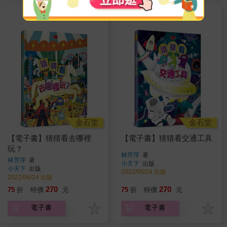
金石堂
金石堂
【電子書】猜猜看去哪裡
【電子書】猜猜看交通工具
玩？
林芳萍
著
林芳萍
著
小天下
出版
小天下
出版
2022/06/24 出版
2022/06/24 出版
270
270
75
折
特價
元
75
折
特價
元
電子書
電子書