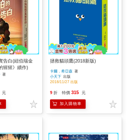
實告白(紐伯瑞金
拯救貓頭鷹(2018新版)
的猩猩》續作)
卡爾．希亞森
著
特
著
小天下
出版
2018/11/27 出版
315
元
9
折
特價
元
車
加入購物車