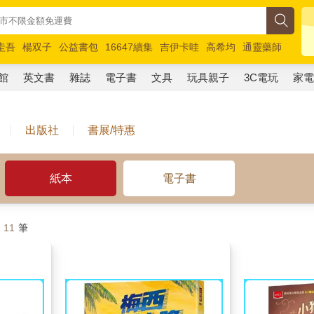
圭吾
楊双子
公益書包
16647續集
吉伊卡哇
高希均
通靈藥師
路邊攤新作
馬斯克
玩具總動員5
超慢跑
館
英文書
雜誌
電子書
文具
玩具親子
3C電玩
家
出版社
書展/特惠
紙本
電子書
計
11
筆