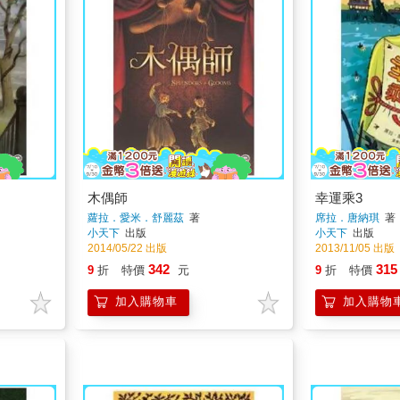
木偶師
幸運乘3
蘿拉．愛米．舒麗茲
著
席拉．唐納琪
著
小天下
出版
小天下
出版
2014/05/22 出版
2013/11/05 出版
342
315
9
折
特價
元
9
折
特價
加入購物車
加入購物