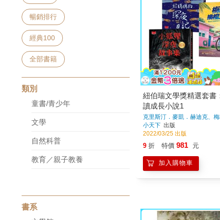
暢銷排行
經典100
全部書籍
類別
紐伯瑞文學獎精選套書
童書/青少年
讀成長小說1
克里斯汀．麥凱．赫迪克、梅
文學
納、薇拉．西蘭達妮
著
小天下
出版
2022/03/25 出版
自然科普
981
9
折
特價
元
教育／親子教養
加入購物車
書系