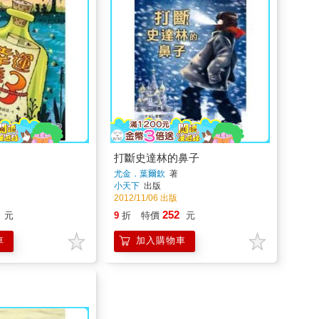
打斷史達林的鼻子
尤金．葉爾欽
著
小天下
出版
2012/11/06 出版
252
元
9
折
特價
元
車
加入購物車