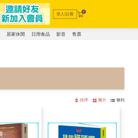
0
登入/註冊
電
居家休閒
日用食品
影音
售票
排序
圖片
條列