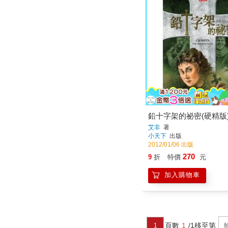
鉛十字架的祕密(硬精版
艾非
著
小天下
出版
2012/01/06 出版
270
9
折
特價
元
加入購物車
頁數
1
/1
移至第
1