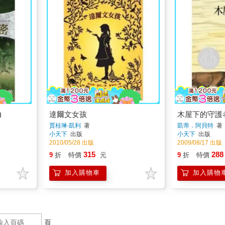
)
達爾文女孩
木屋下的守護
賈桂琳‧凱利
著
凱蒂．阿貝特
著
小天下
出版
小天下
出版
2010/05/28 出版
2009/08/17 出版
315
288
9
折
特價
元
9
折
特價
加入購物車
加入購物
頁