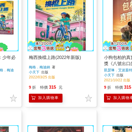
：少年必
梅西換檔上路(2022年新版)
小狗包柏的真
獎《八號出口
梅格．梅迪納
著
格．梅迪
凱瑟琳．艾波蓋
小天下
出版
小天下
出版
2022/03/25 出版
2021/10/22 出版
315
315
9
折
特價
元
9
折
特價
加入購物車
加入購物