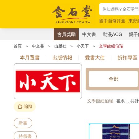
國中自修評量
東野
唯紅花綻放
奧德賽
會員獎勵
中文書
動漫ACG
親子
首頁
＞
中文書
＞
出版社
＞
小天下
＞
文學館紐伯瑞
本月選書
出版情報
愛書大使
折扣專區
全部
文學館紐伯瑞
書系 ，共
追蹤
新書
特價書