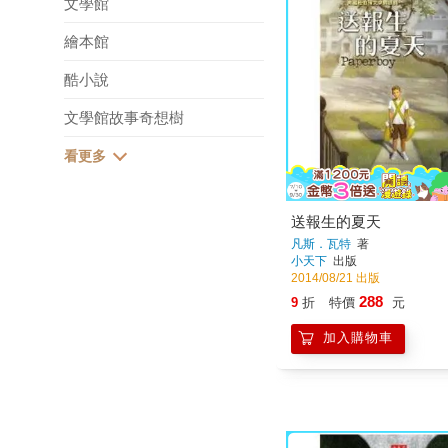
文學館
繪本館
酷小說
文學館故事奇想樹
送報生的夏天
凡斯．瓦特
著
小天下
出版
2014/08/21 出版
288
9
折
特價
元
加入購物車