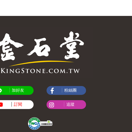
加好友
粉絲團
訂閱
追蹤