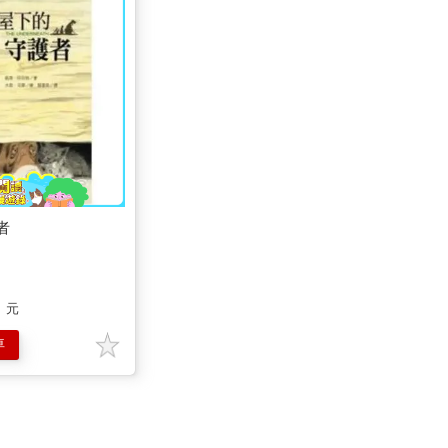
者
元
車