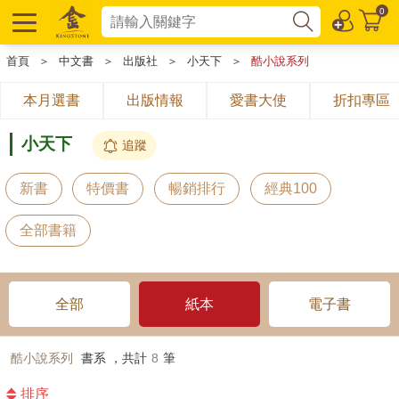
0
首頁
＞
中文書
＞
出版社
＞
小天下
＞
酷小說系列
本月選書
出版情報
愛書大使
折扣專區
小天下
追蹤
新書
特價書
暢銷排行
經典100
全部書籍
全部
紙本
電子書
酷小說系列
書系 ，共計
8
筆
排序