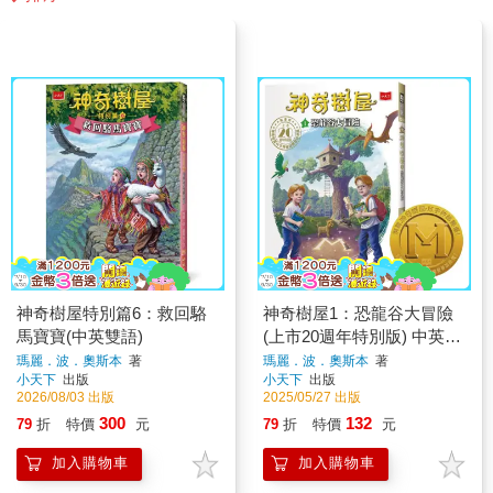
神奇樹屋特別篇6：救回駱
神奇樹屋1：恐龍谷大冒險
馬寶寶(中英雙語)
(上市20週年特別版) 中英雙
語
瑪麗．波．奧斯本
著
瑪麗．波．奧斯本
著
小天下
出版
小天下
出版
2026/08/03 出版
2025/05/27 出版
300
132
79
折
特價
元
79
折
特價
元
加入購物車
加入購物車