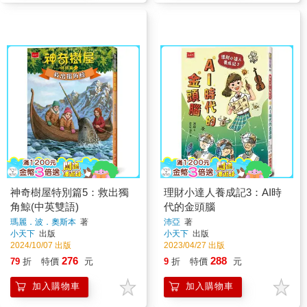
神奇樹屋特別篇5：救出獨
理財小達人養成記3：AI時
角鯨(中英雙語)
代的金頭腦
瑪麗．波．奧斯本
著
沛亞
著
小天下
出版
小天下
出版
2024/10/07 出版
2023/04/27 出版
276
288
79
折
特價
元
9
折
特價
元
加入購物車
加入購物車