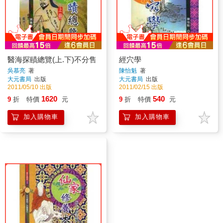
醫海探賾總覽(上.下)不分售
經穴學
吳慕亮
著
陳怡魁
著
大元書局
出版
大元書局
出版
2011/05/10 出版
2011/02/15 出版
1620
540
9
折
特價
元
9
折
特價
元
加入購物車
加入購物車