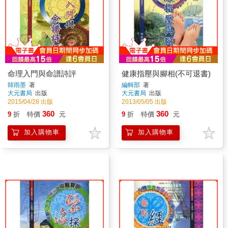
命理入門與命譜詩評
健康指壓與腳相(不可退書)
韓雨墨
著
編輯部
著
大元書局
出版
大元書局
出版
2015/04/28 出版
2013/05/05 出版
360
360
9
折
特價
元
9
折
特價
元
加入購物車
加入購物車