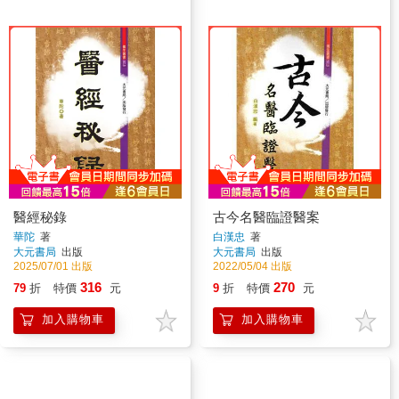
醫經秘錄
古今名醫臨證醫案
華陀
著
白漢忠
著
大元書局
出版
大元書局
出版
2025/07/01 出版
2022/05/04 出版
316
270
79
折
特價
元
9
折
特價
元
加入購物車
加入購物車