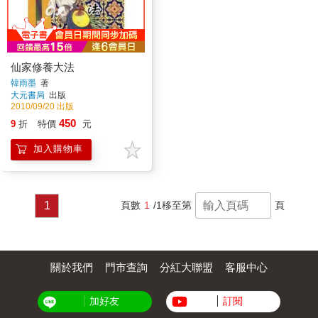
仙家修養大法
韓雨墨
著
大元書局
出版
2010/09/20 出版
450
9
折
特價
元
加入購物車
1
頁數
1
/1
移至第
頁
關於我們
門市查詢
分紅大聯盟
客服中心
加好友
訂閱