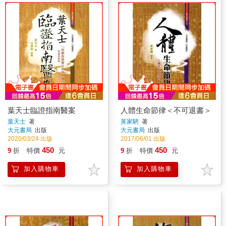
葉天士臨證指南醫案
人體生命節律＜不可退書＞
葉天士
著
黃家騁
著
大元書局
出版
大元書局
出版
2020/03/24 出版
2017/06/01 出版
450
450
9
折
特價
元
9
折
特價
元
加入購物車
加入購物車