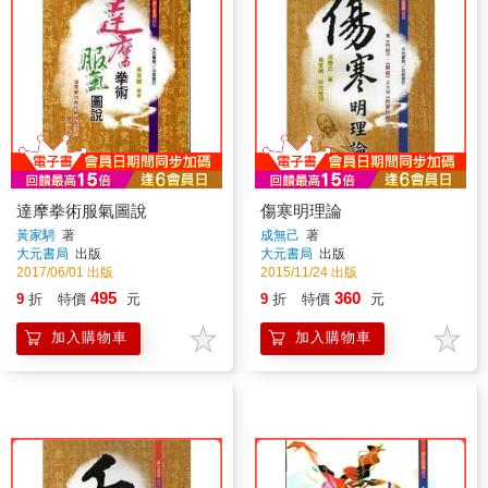
達摩拳術服氣圖說
傷寒明理論
黃家騁
著
成無己
著
大元書局
出版
大元書局
出版
2017/06/01 出版
2015/11/24 出版
495
360
9
折
特價
元
9
折
特價
元
加入購物車
加入購物車