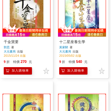
千金寶要
十二星座養生學
郭思
著
黃家騁
著
大元書局
出版
大元書局
出版
2015/11/24 出版
2015/05/02 出版
270
540
9
折
特價
元
9
折
特價
元
加入購物車
加入購物車