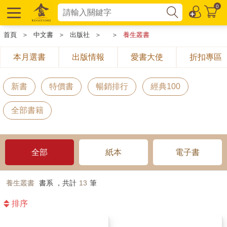
0
首頁
＞
中文書
＞
出版社
＞
＞
養生叢書
本月選書
出版情報
愛書大使
折扣專區
新書
特價書
暢銷排行
經典100
全部書籍
全部
紙本
電子書
養生叢書
書系 ，共計
13
筆
排序