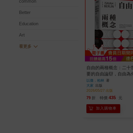
common
Better
Education
Art
自由的兩種概念：二十
要的自由論辯，自由為
放人，也能奴役人
以撒．柏林
著
大家
出版
2026/05/27 出版
435
79
折
特價
元
加入購物車