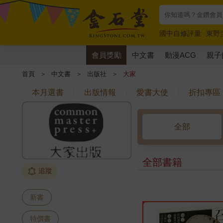
國中自修評量
東野
唯紅花綻放
奧德賽
會員獎勵
中文書
動漫ACG
親子
首頁
＞
中文書
＞
出版社
＞
大家
本月選書
出版情報
愛書大使
折扣專區
全部
全部書籍
追蹤
新書
特價書