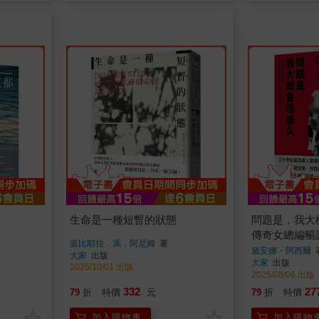
生命是一種短暫的狀態
問題是，我大
傳奇女總編暢
嘉比耶拉．馮．阿尼姆
著
時盡興如願
黛安娜・阿西爾
大家
出版
大家
出版
2025/10/01 出版
2025/08/06 出版
332
27
79
折
特價
元
79
折
特價
加入購物車
加入購物