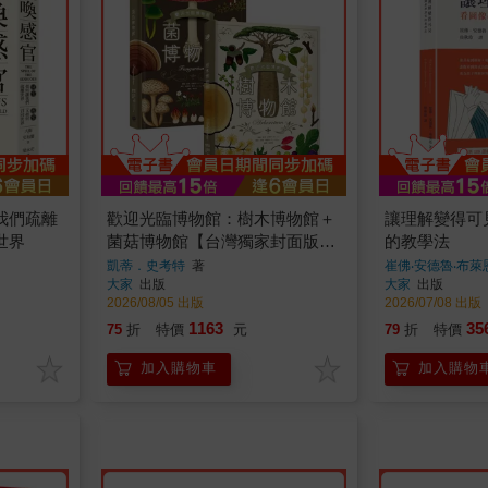
我們疏離
歡迎光臨博物館：樹木博物館＋
讓理解變得可
世界
菌菇博物館【台灣獨家封面版】
的教學法
（兩冊套書）
凱蒂．史考特
著
崔佛‧安德魯‧布萊
大家
出版
大家
出版
2026/08/05 出版
2026/07/08 出版
1163
35
75
折
特價
元
79
折
特價
加入購物車
加入購物