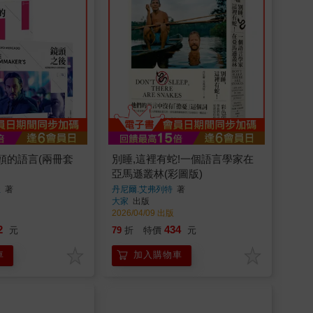
頭的語言(兩冊套
別睡,這裡有蛇!一個語言學家在
亞馬遜叢林(彩圖版)
杜
著
丹尼爾.艾弗列特
著
大家
出版
2026/04/09 出版
2
434
元
79
折
特價
元
車
加入購物車