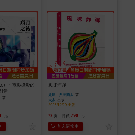
版）：電影攝影的
風味炸彈
創意
尤坦．奧圖蘭吉
著
杜
著
大家
出版
2025/10/29 出版
4
790
元
79
折
特價
元
車
加入購物車