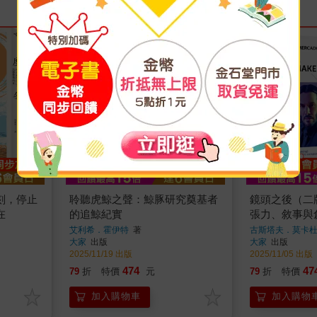
刻，停止
聆聽虎鯨之聲：鯨豚研究奠基者
鏡頭之後（二
在
的追鯨紀實
張力、敘事與
艾利希．霍伊特
著
古斯塔夫．莫卡
大家
出版
大家
出版
2025/11/19 出版
2025/11/05 出版
474
47
79
折
特價
元
79
折
特價
加入購物車
加入購物