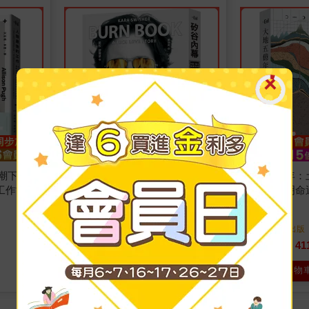
潮下,最
矽谷內幕：科技、權力與真相的
大地五億年：
工作能力
現場紀實
興衰與文明命
凱拉．舒維瑟
著
藤井一至
著
大家
出版
大家
出版
2026/01/28 出版
2026/01/21 出版
395
41
79
折
特價
元
79
折
特價
加入購物車
加入購物