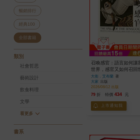
暢銷排行
經典100
全部書籍
類別
召喚感官：語言如何讓
社會哲思
世界，感官又如何召回
大衛．艾布蘭
著
藝術設計
大家
出版
2026/08/12 出版
飲食料理
434
79
折
特價
元
文學
上市通知我
書系