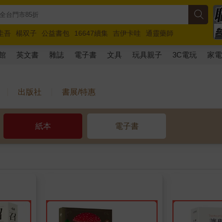
圭吾
楊双子
公益書包
16647續集
吉伊卡哇
通靈藥師
路邊攤新作
馬斯克
玩具總動員5
超慢跑
館
英文書
雜誌
電子書
文具
玩具親子
3C電玩
家
出版社
書展/特惠
紙本
電子書