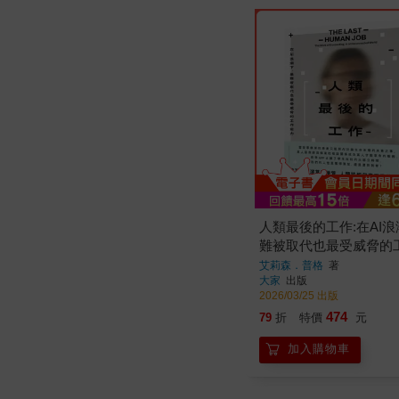
人類最後的工作:在AI浪
難被取代也最受威脅的
艾莉森．普格
著
大家
出版
2026/03/25 出版
474
79
折
特價
元
加入購物車