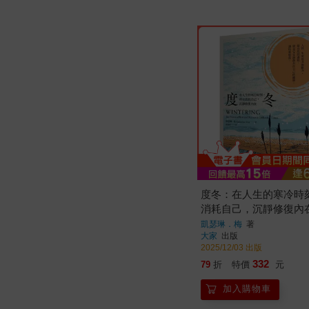
度冬：在人生的寒冷時
消耗自己，沉靜修復內
凱瑟琳．梅
著
大家
出版
2025/12/03 出版
332
79
折
特價
元
加入購物車