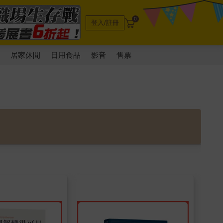
0
登入/註冊
電
居家休閒
日用食品
影音
售票