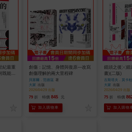
世紀最重
創傷：記憶、身體與復原—改寫
鏡頭之後╳鏡
何既能解
創傷理解的兩大里程碑
書)(二版)
貝塞爾．范德寇
著
古斯塔夫．莫卡
大家
出版
大家
出版
2026/04/29 出版
2026/04/29 出版
845
86
79
折
特價
元
75
折
特價
加入購物車
加入購物