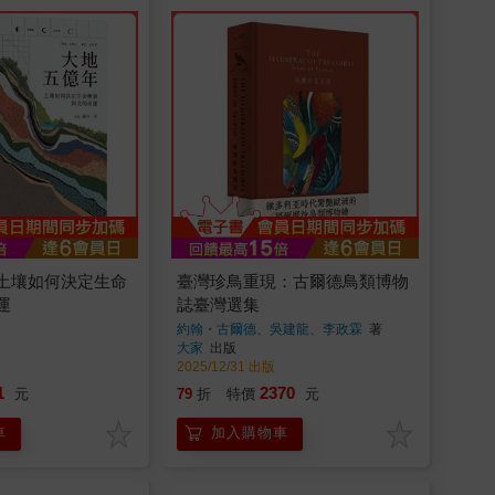
土壤如何決定生命
臺灣珍鳥重現：古爾德鳥類博物
運
誌臺灣選集
約翰・古爾德、吳建龍、李政霖
著
大家
出版
2025/12/31 出版
1
2370
元
79
折
特價
元
車
加入購物車