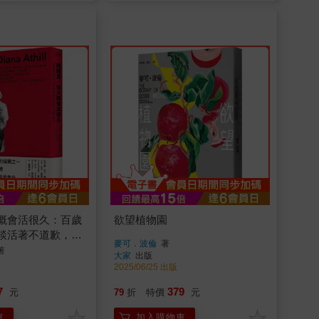
概會活很久：百歲
欲望植物園
談活著不道歉，走
麥可．波倫
著
著
大家
出版
2025/06/25 出版
7
379
元
79
折
特價
元
車
加入購物車