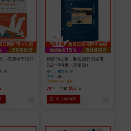
見：看圖像學讀寫
攝影師之眼：數位攝影的思考、
設計和構圖（決定版）
恩
著
麥可．弗里曼
著
大家
出版
2026/07/01 出版
6
553
元
79
折
特價
元
車
加入購物車