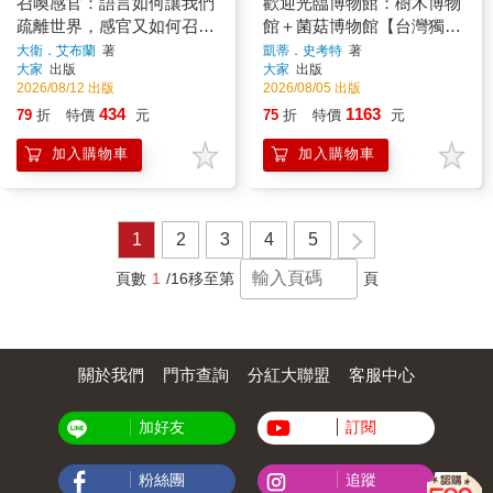
召喚感官：語言如何讓我們
歡迎光臨博物館：樹木博物
疏離世界，感官又如何召回
館＋菌菇博物館【台灣獨家
世界
封面版】（兩冊套書）
大衛．艾布蘭
著
凱蒂．史考特
著
大家
出版
大家
出版
2026/08/12 出版
2026/08/05 出版
434
1163
79
折
特價
元
75
折
特價
元
加入購物車
加入購物車
1
2
3
4
5
頁數
1
/16
移至第
頁
關於我們
門市查詢
分紅大聯盟
客服中心
加好友
訂閱
粉絲團
追蹤