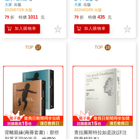
大家
出版
大家
出版
蔬果
見超脫
2020/07/29 出版
2020/02/05 出版
1011
435
79
折
特價
元
79
折
特價
元
加入購物車
加入購物車
TOP
TOP
17
18
背離親緣(兩冊套書)：那些
查拉圖斯特拉如是說(詳注
與眾不同的孩子，他們的父
限量精裝本)