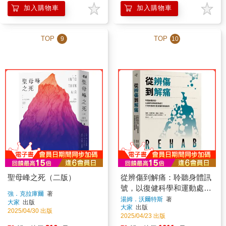
加入購物車
加入購物車
TOP
TOP
9
10
聖母峰之死（二版）
從辨傷到解痛：聆聽身體訊
號，以復健科學和運動處方
強．克拉庫爾
著
打破疼痛與反覆受傷的無助
湯姆．沃爾特斯
著
大家
出版
大家
出版
循環
2025/04/30 出版
2025/04/23 出版