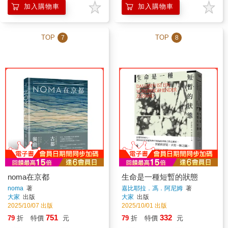
加入購物車
加入購物車
TOP
TOP
7
8
noma在京都
生命是一種短暫的狀態
noma
著
嘉比耶拉．馮．阿尼姆
著
大家
出版
大家
出版
2025/10/07 出版
2025/10/01 出版
751
332
79
折
特價
元
79
折
特價
元