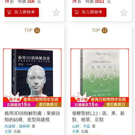
316
1011
79
折
特價
元
79
折
特價
元
加入購物車
加入購物車
TOP
TOP
11
12
藝用3D頭頸解剖書：掌握頭
發酵聖經(上)：蔬、果、穀
頸的結構、造型與建模
類、根莖、豆類
烏迪斯．薩林斯
著
山鐸．卡茲
著
大家
出版
大家
出版