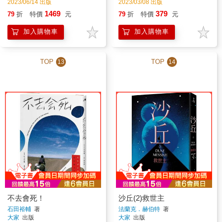
2023/06/14 出版
2023/03/08 出版
1469
379
79
折
特價
元
79
折
特價
元
加入購物車
加入購物車
TOP
TOP
13
14
不去會死！
沙丘(2)救世主
石田裕輔
著
法蘭克．赫伯特
著
大家
出版
大家
出版