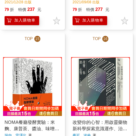
2021/12/28 出版
2021/09/08 出版
237
277
79
折
特價
元
79
折
特價
元
加入購物車
加入購物車
TOP
TOP
15
16
NOMA餐廳發酵實驗：米
改變你的心智：用啟靈藥物
麴、康普茶、醬油、味噌、
新科學探索意識運作、治療
醋、古魚醬、乳酸菌及黑化
上癮及憂鬱、面對死亡與看
瑞內．雷澤比
著
麥可．波倫
著