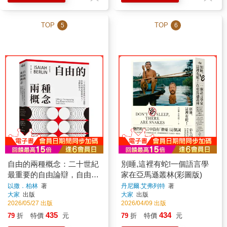
TOP
TOP
5
6
自由的兩種概念：二十世紀
別睡,這裡有蛇!一個語言學
最重要的自由論辯，自由為
家在亞馬遜叢林(彩圖版)
何既能解放人，也能奴役人
以撒．柏林
著
丹尼爾.艾弗列特
著
大家
出版
大家
出版
2026/05/27 出版
2026/04/09 出版
435
434
79
折
特價
元
79
折
特價
元