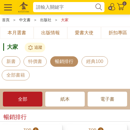
0
首頁
＞
中文書
＞
出版社
＞
大家
本月選書
出版情報
愛書大使
折扣專區
大家
追蹤
新書
特價書
暢銷排行
經典100
全部書籍
全部
紙本
電子書
暢銷排行