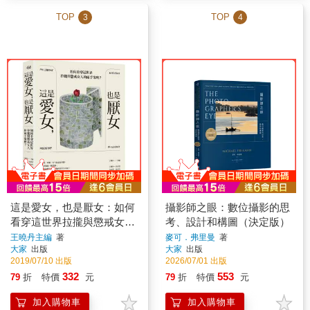
TOP
TOP
3
4
這是愛女，也是厭女：如何
攝影師之眼：數位攝影的思
看穿這世界拉攏與懲戒女人
考、設計和構圖（決定版）
的兩手策略？
王曉丹主編
著
麥可．弗里曼
著
大家
出版
大家
出版
2019/07/10 出版
2026/07/01 出版
332
553
79
折
特價
元
79
折
特價
元
加入購物車
加入購物車