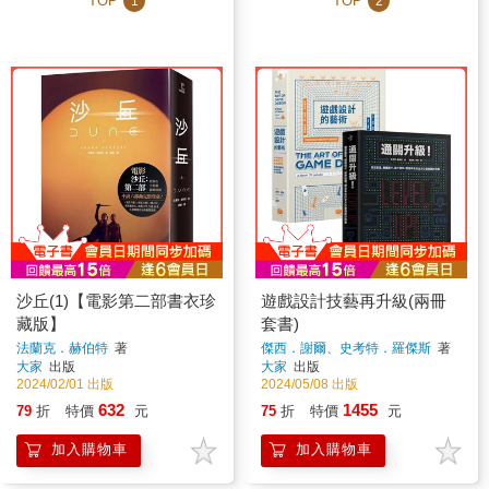
TOP
TOP
1
2
沙丘(1)【電影第二部書衣珍
遊戲設計技藝再升級(兩冊
藏版】
套書)
法蘭克．赫伯特
著
傑西．謝爾、史考特．羅傑斯
著
大家
出版
大家
出版
2024/02/01 出版
2024/05/08 出版
632
1455
79
折
特價
元
75
折
特價
元
加入購物車
加入購物車