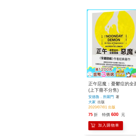
正午惡魔：憂鬱症的全
(上下冊不分售)
安德魯．所羅門
著
大家
出版
2020/07/01 出版
600
75
折
特價
元
加入購物車