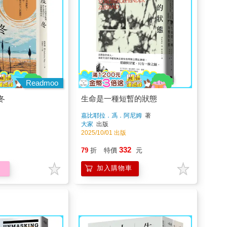
Readmoo
冬
生命是一種短暫的狀態
嘉比耶拉．馮．阿尼姆
著
大家
出版
2025/10/01 出版
332
79
折
特價
元
加入購物車