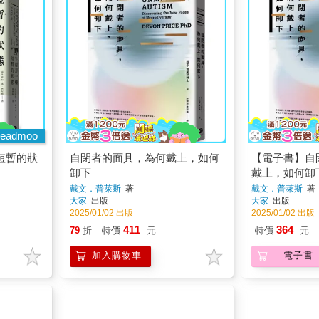
eadmoo
短暫的狀
自閉者的面具，為何戴上，如何
【電子書】自
卸下
戴上，如何卸
戴文．普萊斯
著
戴文．普萊斯
著
大家
出版
大家
出版
2025/01/02 出版
2025/01/02 出版
411
364
79
折
特價
元
特價
元
加入購物車
電子書