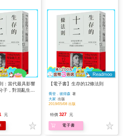
Readmoo
法則：當代最具影響
【電子書】生存的12條法則
分子，對混亂生活
喬登．彼得森
著
大家
出版
2019/05/08 出版
1
327
元
特價
元
車
電子書