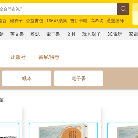
圭吾
楊双子
公益書包
16647續集
吉伊卡哇
高希均
通靈藥師
路邊攤新作
馬斯克
玩具總動員5
超慢跑
館
英文書
雜誌
電子書
文具
玩具親子
3C電玩
家
出版社
書展/特惠
紙本
電子書
筆