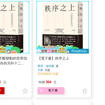
Readmoo
不斷變動的世界找
【電子書】秩序之上
生存的另外十二條
喬登．彼得森
著
大家
出版
2023/08/02 出版
1
364
元
特價
元
車
電子書