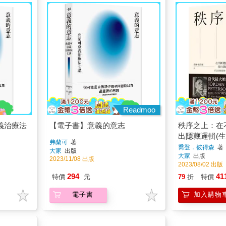
Readmoo
義治療法
【電子書】意義的意志
秩序之上：在
出隱藏邏輯(
弗蘭可
著
法則)
喬登．彼得森
著
大家
出版
大家
出版
2023/11/08 出版
2023/08/02 出版
294
41
特價
元
79
折
特價
電子書
加入購物