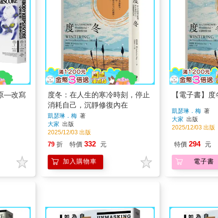
原—改寫
度冬：在人生的寒冷時刻，停止
【電子書】度
消耗自己，沉靜修復內在
凱瑟琳．梅
著
凱瑟琳．梅
著
大家
出版
大家
出版
2025/12/03 出版
2025/12/03 出版
332
294
79
折
特價
元
特價
元
加入購物車
電子書