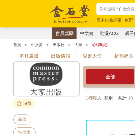
國中自修評量
東野
唯紅花綻放
奧德賽
會員獎勵
中文書
動漫ACG
親子
首頁
＞
中文書
＞
出版社
＞
大家
＞
心理勵志
本月選書
出版情報
愛書大使
折扣專區
全部
心理勵志
類別 ，共計
18
追蹤
新書
特價書