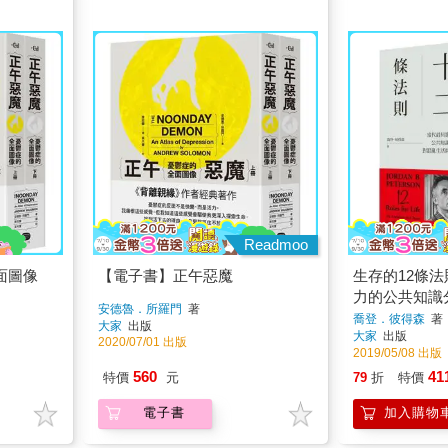
Readmoo
面圖像
【電子書】正午惡魔
生存的12條
力的公共知識
安德魯．所羅門
著
開出的解方
喬登．彼得森
著
大家
出版
大家
出版
2020/07/01 出版
2019/05/08 出版
560
41
特價
元
79
折
特價
電子書
加入購物