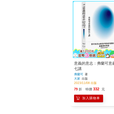
意義的意志：弗蘭可意
七講
弗蘭可
著
大家
出版
2023/11/08 出版
332
79
折
特價
元
加入購物車