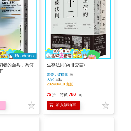
Readmoo
閉者的面具，為何
生存法則(兩冊套書)
下
喬登．彼得森
著
大家
出版
2024/04/10 出版
780
75
折
特價
元
加入購物車