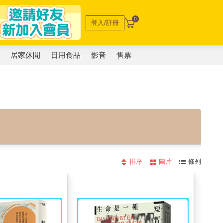
0
登入/註冊
電
居家休閒
日用食品
影音
售票
排序
圖片
條列