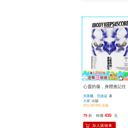
心靈的傷，身體會記住
貝塞爾．范德寇
著
大家
出版
2017/07/05 出版
435
79
折
特價
元
加入購物車