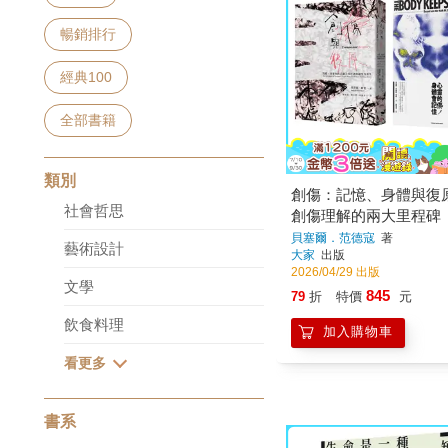
暢銷排行
經典100
全部書籍
類別
創傷：記憶、身體與復
社會哲思
創傷理解的兩大里程碑
貝塞爾．范德寇
著
藝術設計
大家
出版
2026/04/29 出版
文學
845
79
折
特價
元
飲食料理
加入購物車
書系