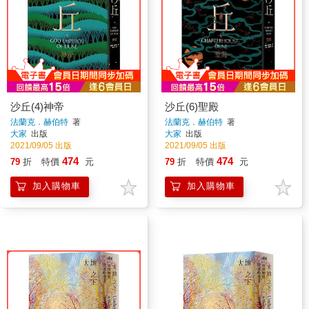
沙丘(4)神帝
沙丘(6)聖殿
法蘭克．赫伯特
著
法蘭克．赫伯特
著
大家
出版
大家
出版
2021/09/05 出版
2021/09/05 出版
474
474
79
折
特價
元
79
折
特價
元
加入購物車
加入購物車