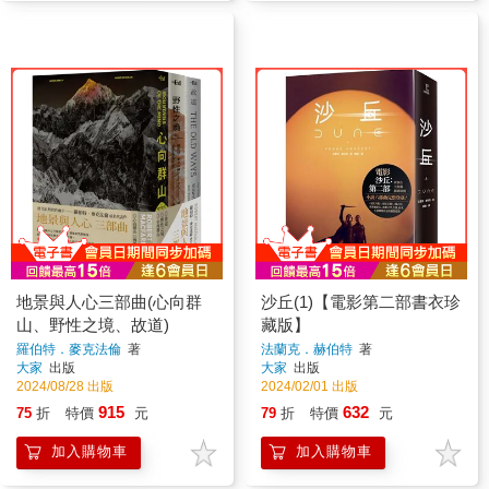
地景與人心三部曲(心向群
沙丘(1)【電影第二部書衣珍
山、野性之境、故道)
藏版】
羅伯特．麥克法倫
著
法蘭克．赫伯特
著
大家
出版
大家
出版
2024/08/28 出版
2024/02/01 出版
915
632
75
折
特價
元
79
折
特價
元
加入購物車
加入購物車