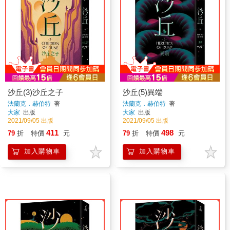
沙丘(3)沙丘之子
沙丘(5)異端
法蘭克．赫伯特
著
法蘭克．赫伯特
著
大家
出版
大家
出版
2021/09/05 出版
2021/09/05 出版
411
498
79
折
特價
元
79
折
特價
元
加入購物車
加入購物車