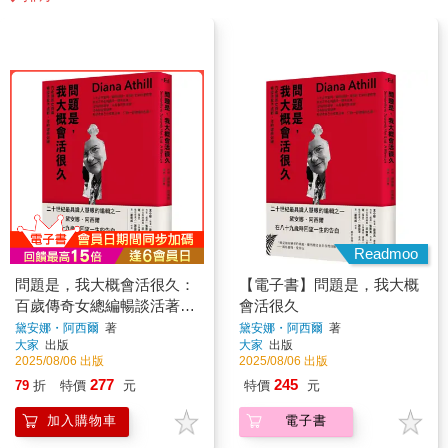
Readmoo
問題是，我大概會活很久：
【電子書】問題是，我大概
百歲傳奇女總編暢談活著不
會活很久
道歉，走時盡興如願
黛安娜・阿西爾
著
黛安娜・阿西爾
著
大家
出版
大家
出版
2025/08/06 出版
2025/08/06 出版
277
245
79
折
特價
元
特價
元
加入購物車
電子書