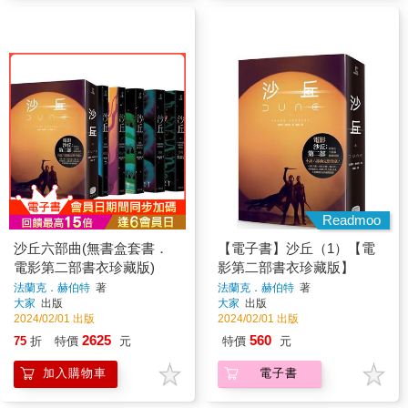
Readmoo
沙丘六部曲(無書盒套書．
【電子書】沙丘（1）【電
電影第二部書衣珍藏版)
影第二部書衣珍藏版】
法蘭克．赫伯特
著
法蘭克．赫伯特
著
大家
出版
大家
出版
2024/02/01 出版
2024/02/01 出版
2625
560
75
折
特價
元
特價
元
加入購物車
電子書