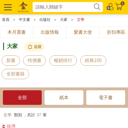
0
首頁
＞
中文書
＞
出版社
＞
大家
＞
文學
本月選書
出版情報
愛書大使
折扣專區
大家
追蹤
新書
特價書
暢銷排行
經典100
全部書籍
全部
紙本
電子書
文學
類別 ，共計
37
筆
排序