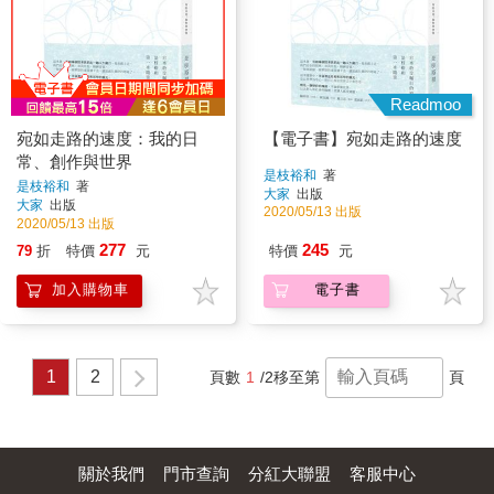
Readmoo
宛如走路的速度：我的日
【電子書】宛如走路的速度
常、創作與世界
是枝裕和
著
是枝裕和
著
大家
出版
大家
出版
2020/05/13 出版
2020/05/13 出版
277
245
79
折
特價
元
特價
元
加入購物車
電子書
1
2
頁數
1
/2
移至第
頁
關於我們
門市查詢
分紅大聯盟
客服中心