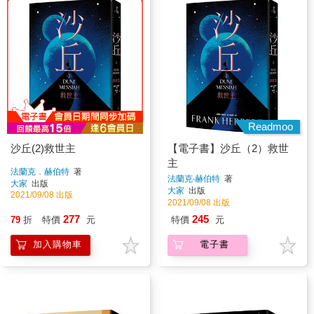
Readmoo
沙丘(2)救世主
【電子書】沙丘（2）救世
主
法蘭克．赫伯特
著
法蘭克‧赫伯特
著
大家
出版
大家
出版
2021/09/08 出版
2021/09/08 出版
277
245
79
折
特價
元
特價
元
加入購物車
電子書