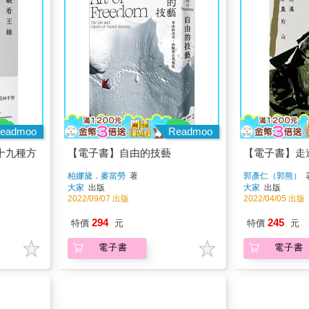
eadmoo
Readmoo
十九種方
【電子書】自由的技藝
【電子書】走
柏娜黛．麥當勞
著
郭彥仁（郭熊）
大家
出版
大家
出版
2022/09/07 出版
2022/04/05 出版
294
245
特價
元
特價
元
電子書
電子書