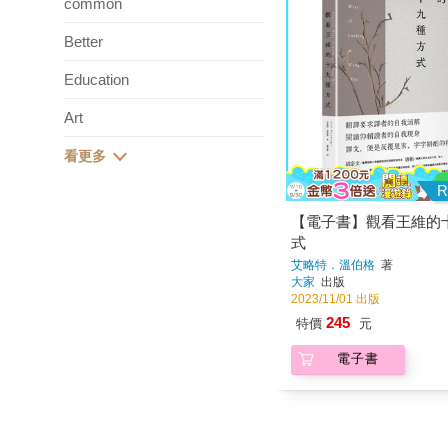
common
Better
Education
Art
R
【電子書】觀看王維的
式
艾略特．溫伯格
著
大家
出版
2023/11/01 出版
245
特價
元
電子書