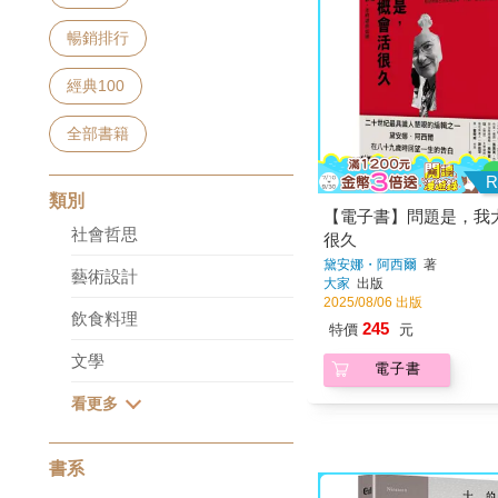
暢銷排行
經典100
全部書籍
R
類別
【電子書】問題是，我
社會哲思
很久
黛安娜・阿西爾
著
藝術設計
大家
出版
2025/08/06 出版
飲食料理
245
特價
元
文學
電子書
書系