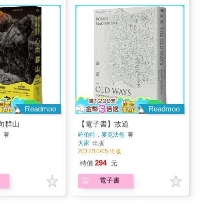
Readmoo
Readmoo
向群山
【電子書】故道
倫
著
羅伯特．麥克法倫
著
大家
出版
2017/10/05 出版
294
特價
元
電子書