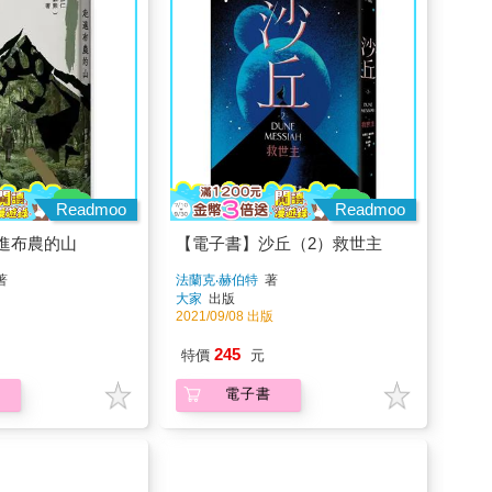
Readmoo
Readmoo
進布農的山
【電子書】沙丘（2）救世主
著
法蘭克‧赫伯特
著
大家
出版
2021/09/08 出版
245
特價
元
電子書