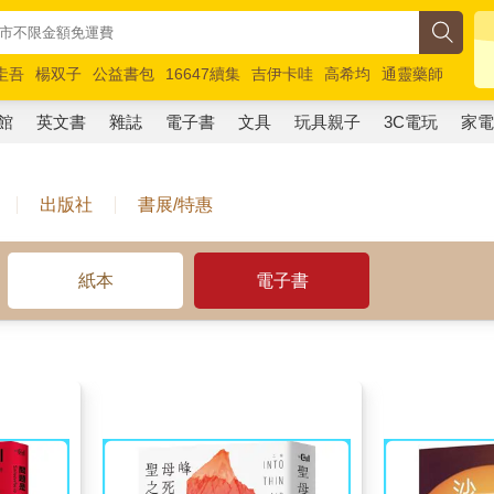
圭吾
楊双子
公益書包
16647續集
吉伊卡哇
高希均
通靈藥師
路邊攤新作
馬斯克
玩具總動員5
超慢跑
館
英文書
雜誌
電子書
文具
玩具親子
3C電玩
家
出版社
書展/特惠
紙本
電子書