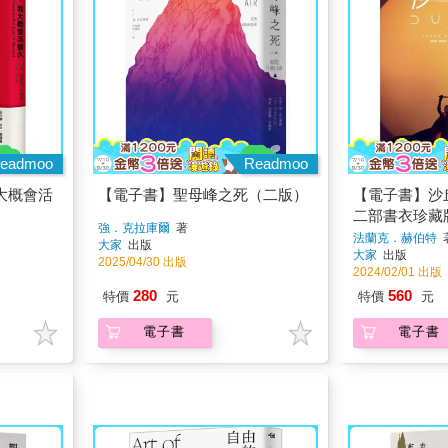
eadmoo
Readmoo
大概會活
【電子書】聖母峰之死（二版）
【電子書】沙
二部書衣珍藏
強．克拉庫爾
著
法蘭克．赫伯特
大家
出版
大家
出版
2025/04/30 出版
2024/02/01 出版
280
560
特價
元
特價
元
電子書
電子書