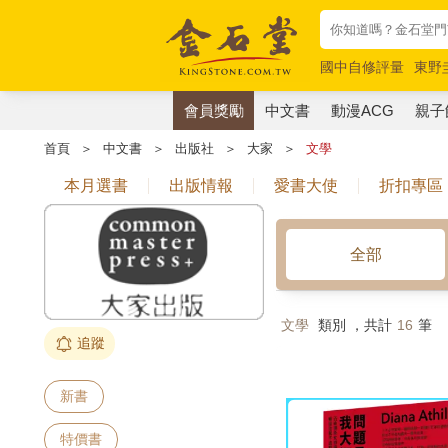
國中自修評量
東野
唯紅花綻放
奧德賽
會員獎勵
中文書
動漫ACG
親子
首頁
＞
中文書
＞
出版社
＞
大家
＞
文學
本月選書
出版情報
愛書大使
折扣專區
全部
文學
類別 ，共計
16
筆
追蹤
新書
特價書