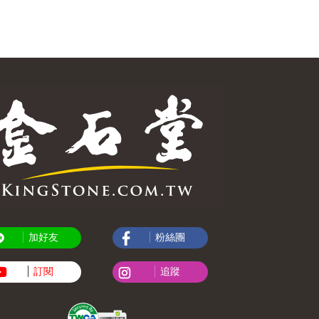
加好友
粉絲團
訂閱
追蹤