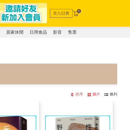
0
登入/註冊
電
居家休閒
日用食品
影音
售票
排序
圖片
條列