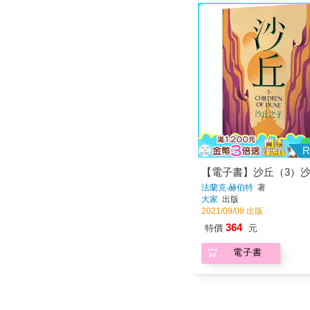
R
【電子書】沙丘（3）
法蘭克‧赫伯特
著
大家
出版
2021/09/08 出版
364
特價
元
電子書