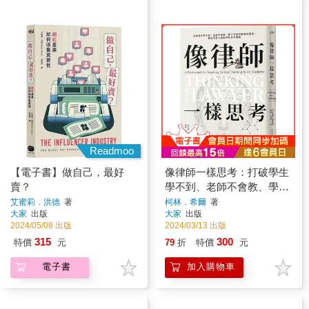
Readmoo
【電子書】做自己，最好
像律師一樣思考：打破學生
賣？
學不到、老師不會教、學了
不知怎麼用的困境，釋放所
艾蜜莉．洪德
著
柯林．希爾
著
大家
出版
大家
出版
有人的批判性思考潛能
2024/05/08 出版
2024/03/13 出版
315
300
特價
元
79
折
特價
元
電子書
加入購物車