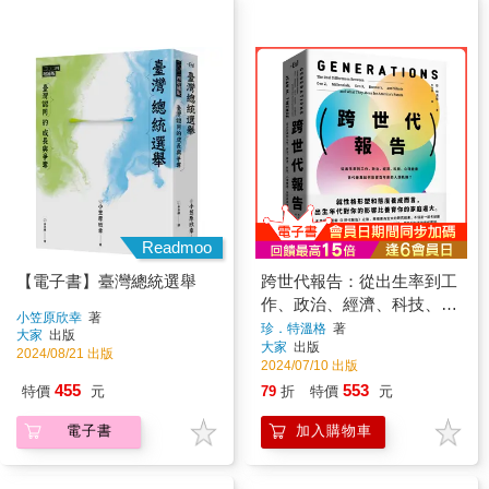
Readmoo
【電子書】臺灣總統選舉
跨世代報告：從出生率到工
作、政治、經濟、科技、心
小笠原欣幸
著
理健康，世代差異如何影響
珍．特溫格
著
大家
出版
大家
出版
百年來的人類軌跡？
2024/08/21 出版
2024/07/10 出版
455
553
特價
元
79
折
特價
元
電子書
加入購物車