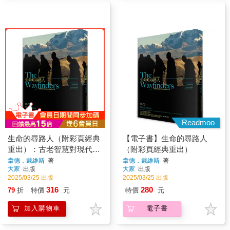
Readmoo
生命的尋路人（附彩頁經典
【電子書】生命的尋路人
重出）：古老智慧對現代生
（附彩頁經典重出）
命困境的回應
韋德．戴維斯
著
韋德．戴維斯
著
大家
出版
大家
出版
2025/03/25 出版
2025/03/25 出版
316
280
79
折
特價
元
特價
元
加入購物車
電子書