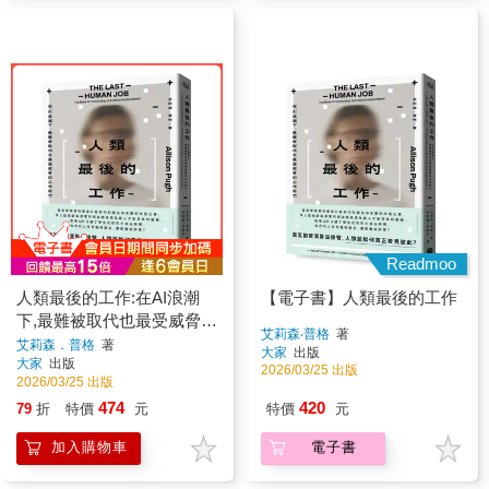
Readmoo
人類最後的工作:在AI浪潮
【電子書】人類最後的工作
下,最難被取代也最受威脅的
艾莉森‧普格
著
工作能力
艾莉森．普格
著
大家
出版
大家
出版
2026/03/25 出版
2026/03/25 出版
474
420
79
折
特價
元
特價
元
加入購物車
電子書