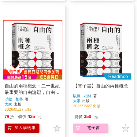
Readmoo
自由的兩種概念：二十世紀
【電子書】自由的兩種概念
最重要的自由論辯，自由為
以撒．柏林
著
何既能解放人，也能奴役人
以撒．柏林
著
大家
出版
大家
出版
2026/05/27 出版
2026/05/27 出版
435
350
79
折
特價
元
特價
元
加入購物車
電子書