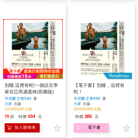
Readmoo
別睡,這裡有蛇!一個語言學
【電子書】別睡，這裡有
家在亞馬遜叢林(彩圖版)
蛇！
丹尼爾.艾弗列特
著
丹尼爾.艾弗列特
著
大家
出版
大家
出版
2026/04/09 出版
2026/04/09 出版
434
385
79
折
特價
元
特價
元
加入購物車
電子書