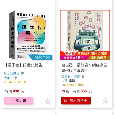
Readmoo
【電子書】跨世代報告
做自己，最好賣？網紅產業
如何販售真實性
珍．特溫格
著
艾蜜莉．洪德
著
大家
出版
大家
出版
2024/07/10 出版
2024/05/08 出版
490
356
特價
元
79
折
特價
元
電子書
加入購物車