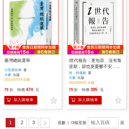
臺灣總統選舉
i世代報告：更包容、沒有叛
逆期，卻也更憂鬱不安，且
小笠原欣幸
著
遲遲無法長大的一代
珍．特溫格
著
大家
出版
大家
出版
2021/07/14 出版
2020/04/01 出版
474
395
79
折
特價
元
79
折
特價
元
加入購物車
加入購物車
1
2
3
頁數
1
/3
移至第
頁