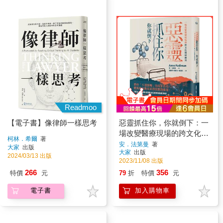
Readmoo
【電子書】像律師一樣思考
惡靈抓住你，你就倒下：一
場改變醫療現場的跨文化醫
柯林．希爾
著
病衝突(《黎亞》新版)
安．法第曼
著
大家
出版
大家
出版
2024/03/13 出版
2023/11/08 出版
266
356
特價
元
79
折
特價
元
電子書
加入購物車