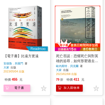
Readmoo
【電子書】比遠方更遠
死亡否認：恐懼死亡與對英
雄的追尋，如何形塑過去與
安德魯．所羅門
著
現在的我們？
歐內斯特．貝克爾
著
大家
出版
大家
出版
2023/05/04 出版
2023/02/08 出版
455
411
特價
元
79
折
特價
元
電子書
加入購物車