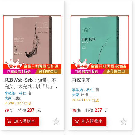
侘寂Wabi-Sabi：無常、不
再探侘寂
完美、未完成，以「無」為
李歐納．科仁
著
核心卻蘊含廣袤可能性的哲
李歐納．科仁
著
大家
出版
大家
出版
學
2024/11/27 出版
2024/11/27 出版
237
237
79
折
特價
元
79
折
特價
元
加入購物車
加入購物車