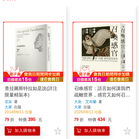
查拉圖斯特拉如是說(詳注
召喚感官：語言如何讓我們
限量精裝本)
疏離世界，感官又如何召回
世界
尼采
著
大衛．艾布蘭
著
大家
出版
大家
出版
2014/09/11 出版
2026/08/12 出版
395
434
79
折
特價
元
79
折
特價
元
加入購物車
加入購物車