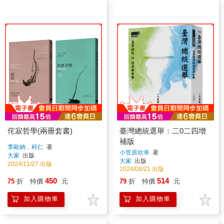
侘寂哲學(兩冊套書)
臺灣總統選舉：二0二四增
補版
李歐納．科仁
著
小笠原欣幸
著
大家
出版
大家
出版
2024/11/27 出版
2024/08/21 出版
450
514
75
折
特價
元
79
折
特價
元
加入購物車
加入購物車