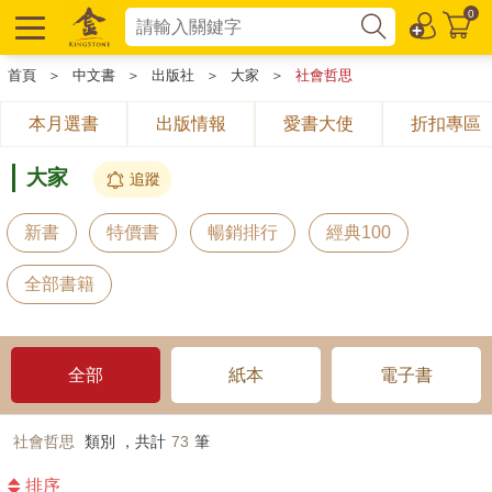
0
首頁
＞
中文書
＞
出版社
＞
大家
＞
社會哲思
本月選書
出版情報
愛書大使
折扣專區
大家
追蹤
新書
特價書
暢銷排行
經典100
全部書籍
全部
紙本
電子書
社會哲思
類別 ，共計
73
筆
排序