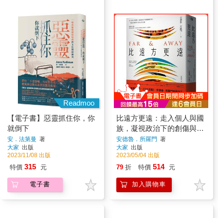
Readmoo
【電子書】惡靈抓住你，你
比遠方更遠：走入個人與國
就倒下
族，凝視政治下的創傷與差
異，一場起於變革年代的人
安．法第曼
著
安德魯．所羅門
著
大家
出版
大家
出版
性之旅
2023/11/08 出版
2023/05/04 出版
315
514
特價
元
79
折
特價
元
電子書
加入購物車