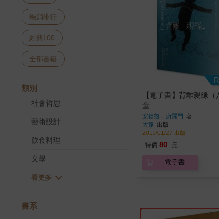
暢銷排行
經典100
全部書籍
R
類別
【電子書】背離親緣（
社會哲思
童
安德魯．所羅門
著
藝術設計
大家
出版
2016/01/27 出版
飲食料理
80
特價
元
文學
電子書
書系