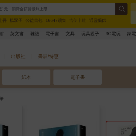
圭吾
楊双子
公益書包
16647續集
吉伊卡哇
通靈藥師
路邊攤新作
馬斯克
玩具總動員5
超慢跑
館
英文書
雜誌
電子書
文具
玩具親子
3C電玩
家
出版社
書展/特惠
紙本
電子書
筆