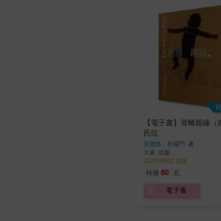
R
【電子書】背離親緣（
氏症
安德魯．所羅門
著
大家
出版
2015/09/02 出版
80
特價
元
電子書