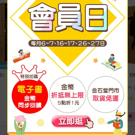
eadmoo
Readmoo
四）：唐
【電子書】背離親緣（三）：侏
【電子書】背
儒
障
安德魯．所羅門
著
安德魯．所羅門
大家
出版
大家
出版
2015/09/02 出版
2015/09/02 出版
80
80
特價
元
特價
元
電子書
電子書