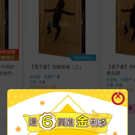
Readmoo
眾不同的
【電子書】背離親緣（上）
【電子書】背
及他們尋
覺失調
安德魯．所羅門
著
安德魯．所羅門
大家
出版
大家
出版
2015/09/02 出版
2015/09/02 出版
350
80
特價
元
特價
元
電子書
電子書