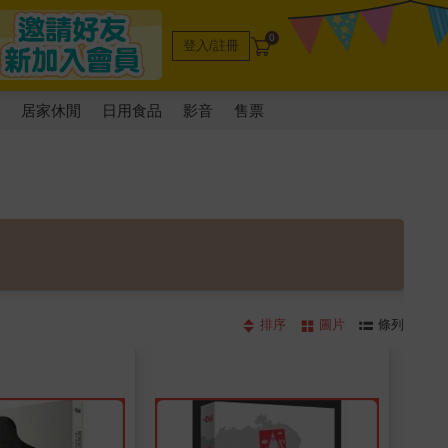
0
登入/註冊
電
居家休閒
日用食品
影音
售票
排序
圖片
條列