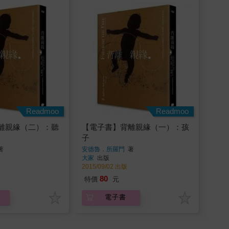
Readmoo
Readmoo
離親緣（二）：聽
【電子書】背離親緣（一）：孩
子
著
安德魯．所羅門
著
大家
出版
2015/09/02 出版
80
特價
元
電子書