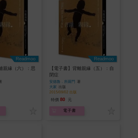
Readmoo
Readmoo
離親緣（六）：思
【電子書】背離親緣（五）：自
閉症
著
安德魯．所羅門
著
大家
出版
2015/09/02 出版
80
特價
元
電子書