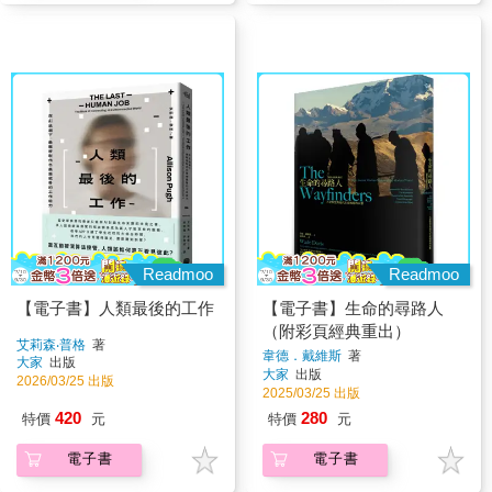
Readmoo
Readmoo
【電子書】人類最後的工作
【電子書】生命的尋路人
（附彩頁經典重出）
艾莉森‧普格
著
韋德．戴維斯
著
大家
出版
大家
出版
2026/03/25 出版
2025/03/25 出版
420
280
特價
元
特價
元
電子書
電子書