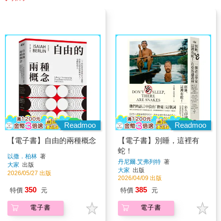
Readmoo
Readmoo
【電子書】自由的兩種概念
【電子書】別睡，這裡有
蛇！
以撒．柏林
著
丹尼爾.艾弗列特
著
大家
出版
大家
出版
2026/05/27 出版
2026/04/09 出版
350
385
特價
元
特價
元
電子書
電子書