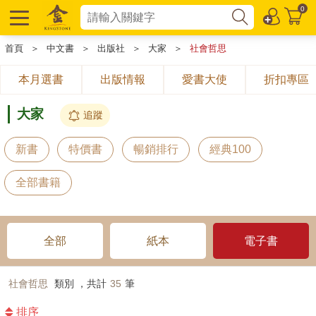
0
首頁
＞
中文書
＞
出版社
＞
大家
＞
社會哲思
本月選書
出版情報
愛書大使
折扣專區
大家
追蹤
新書
特價書
暢銷排行
經典100
全部書籍
全部
紙本
電子書
社會哲思
類別 ，共計
35
筆
排序