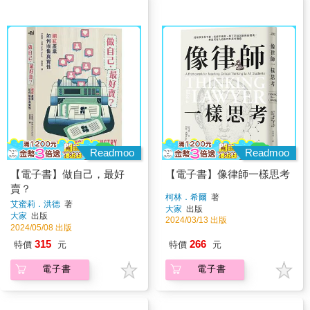
Readmoo
Readmoo
【電子書】做自己，最好
【電子書】像律師一樣思考
賣？
柯林．希爾
著
艾蜜莉．洪德
著
大家
出版
大家
出版
2024/03/13 出版
2024/05/08 出版
315
266
特價
元
特價
元
電子書
電子書