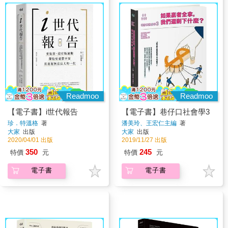
Readmoo
Readmoo
【電子書】i世代報告
【電子書】巷仔口社會學3
珍．特溫格
著
潘美玲、王宏仁主編
著
大家
出版
大家
出版
2020/04/01 出版
2019/11/27 出版
350
245
特價
元
特價
元
電子書
電子書