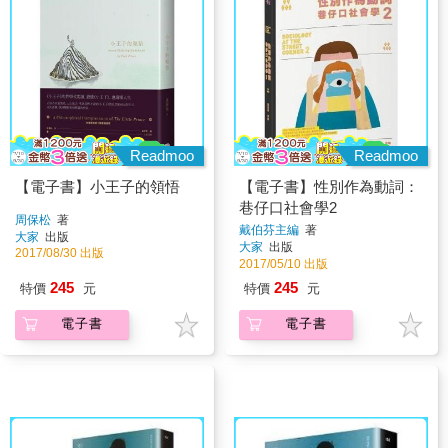
Readmoo
Readmoo
【電子書】小王子的領悟
【電子書】性別作為動詞：
巷仔口社會學2
周保松
著
戴伯芬主編
著
大家
出版
大家
出版
2017/08/30 出版
2017/05/10 出版
245
245
特價
元
特價
元
電子書
電子書