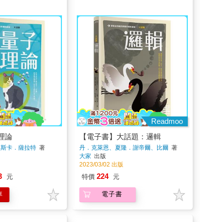
Readmoo
理論
【電子書】大話題：邏輯
、奧斯卡．薩拉特
著
丹．克萊恩、夏隆．謝帝爾、比爾
著
大家
出版
2023/03/02 出版
3
224
元
特價
元
車
電子書