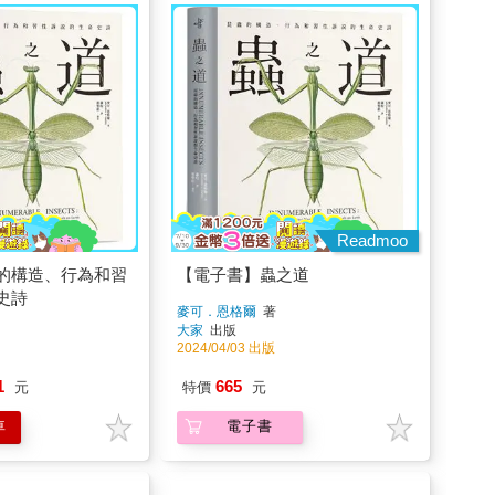
Readmoo
的構造、行為和習
【電子書】蟲之道
史詩
麥可．恩格爾
著
大家
出版
2024/04/03 出版
1
665
元
特價
元
車
電子書