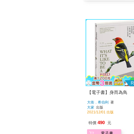
R
【電子書】身而為鳥
大衛．希伯利
著
大家
出版
2021/12/01 出版
490
特價
元
電子書