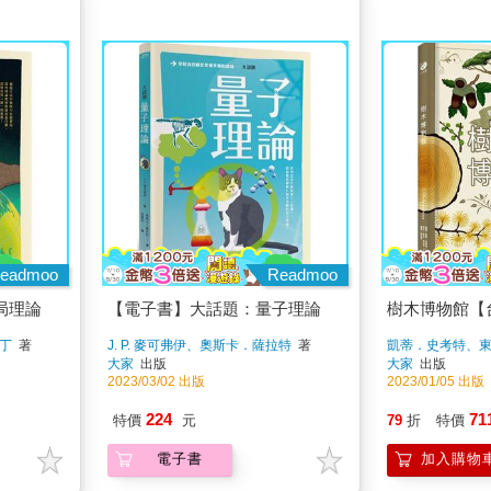
eadmoo
Readmoo
局理論
【電子書】大話題：量子理論
樹木博物館【
丁
著
J. P. 麥可弗伊、奧斯卡．薩拉特
著
凱蒂．史考特、
大家
出版
大家
出版
2023/03/02 出版
2023/01/05 出版
224
71
特價
元
79
折
特價
電子書
加入購物