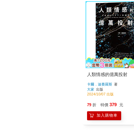
人類情感的億萬投射
卡爾．迪賽羅斯
著
大家
出版
2024/10/07 出版
379
79
折
特價
元
加入購物車