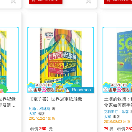
Readmoo
世界紀錄
【電子書】世界冠軍紙飛機
土壤的救贖：
理及調校
食家如何攜手
約翰．柯林斯
著
球
克莉斯汀．歐森
大家
出版
大家
出版
2017/12/27 出版
2016/08/03 出版
260
25
特價
元
79
折
特價