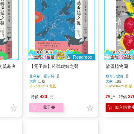
Readmoo
究奠基者
【電子書】聆聽虎鯨之聲
欲望植物園
艾利希．霍伊特
著
麥可．波倫
著
大家
出版
大家
出版
2025/11/19 出版
2025/06/25 出版
420
37
特價
元
79
折
特價
電子書
加入購物