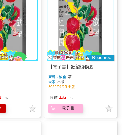
Readmoo
【電子書】欲望植物園
麥可．波倫
著
大家
出版
2025/06/25 出版
9
336
元
特價
元
車
電子書