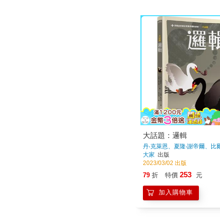
大話題：邏輯
丹‧克萊恩、夏隆‧謝帝爾、比
著
大家
出版
2023/03/02 出版
253
79
折
特價
元
加入購物車