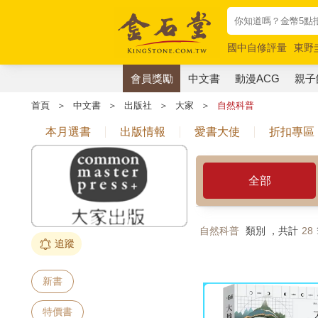
國中自修評量
東野
唯紅花綻放
奧德賽
會員獎勵
中文書
動漫ACG
親子
首頁
＞
中文書
＞
出版社
＞
大家
＞
自然科普
本月選書
出版情報
愛書大使
折扣專區
全部
自然科普
類別 ，共計
28
追蹤
新書
特價書