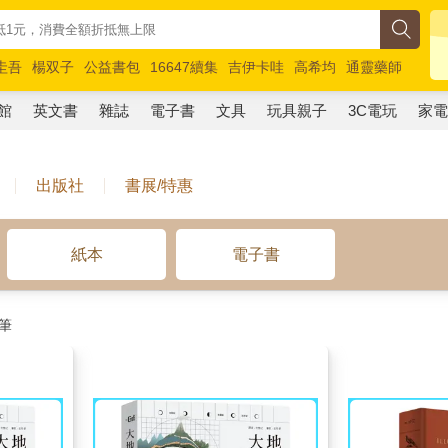
圭吾
楊双子
公益書包
16647續集
吉伊卡哇
高希均
通靈藥師
路邊攤新作
馬斯克
玩具總動員5
超慢跑
館
英文書
雜誌
電子書
文具
玩具親子
3C電玩
家
出版社
書展/特惠
紙本
電子書
筆