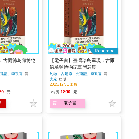
Readmoo
：古爾德鳥類博物
【電子書】臺灣珍鳥重現：古爾
德鳥類博物誌臺灣選集
吳建龍、李政霖
著
約翰・古爾德、吳建龍、李政霖
著
大家
出版
2025/12/31 出版
70
1800
元
特價
元
車
電子書