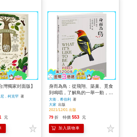
台灣獨家封面版】
身而為鳥：從飛翔、築巢、覓食
到鳴唱，了解鳥的一舉一動，以
東尼．柯克罕
著
及其中的道理
大衛．希伯利
著
大家
出版
2021/12/01 出版
1
553
元
79
折
特價
元
車
加入購物車