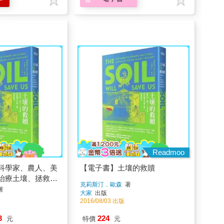
Readmoo
科學家、農人、美
【電子書】土壤的救贖
治療土壤、拯救地
克莉斯汀．歐森
著
著
大家
出版
2016/08/03 出版
3
224
元
特價
元