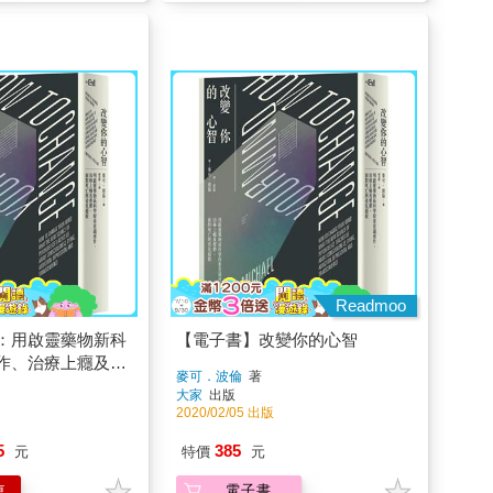
Readmoo
：用啟靈藥物新科
【電子書】改變你的心智
作、治療上癮及憂
麥可．波倫
著
與看見超脫
大家
出版
2020/02/05 出版
5
385
元
特價
元
車
電子書