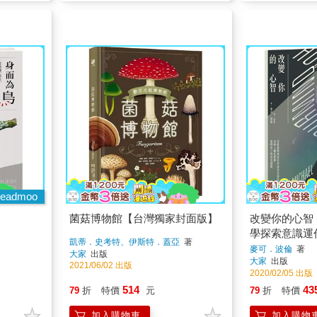
eadmoo
菌菇博物館【台灣獨家封面版】
改變你的心智
學探索意識運
凱蒂．史考特、伊斯特．蓋亞
著
鬱、面對死亡
麥可．波倫
著
大家
出版
大家
出版
2021/06/02 出版
2020/02/05 出版
514
43
79
折
特價
元
79
折
特價
加入購物車
加入購物