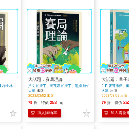
大話題：賽局理論
大話題：量子
爾‧梅比林
艾文‧帕斯丁、圖瓦娜‧帕斯丁、湯姆‧赫伯
J. P. 麥可弗伊
司通
著
大家
出版
大家
出版
2023/03/02 出版
2023/03/02 出版
253
25
79
折
特價
元
79
折
特價
加入購物車
加入購物