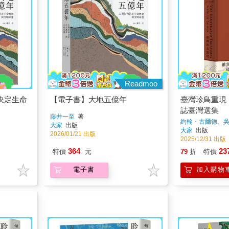
Readmoo
決定生命
【電子書】大地五億年
臺灣珍鳥重現
誌臺灣選集
藤井一至
著
約翰・古爾德、
大家
出版
大家
出版
2026/01/21 出版
2025/12/31 出版
364
23
特價
元
79
折
特價
電子書
加入購物