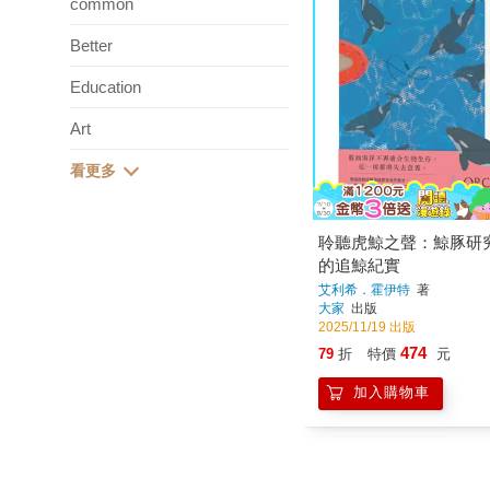
common
Better
Education
Art
聆聽虎鯨之聲：鯨豚研
的追鯨紀實
艾利希．霍伊特
著
大家
出版
2025/11/19 出版
474
79
折
特價
元
加入購物車