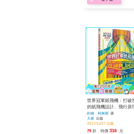
世界冠軍紙飛機：打破
的紙飛機設計、飛行原
技巧
約翰．柯林斯
著
大家
出版
2017/12/27 出版
316
79
折
特價
元