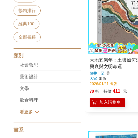
暢銷排行
經典100
全部書籍
類別
大地五億年：土壤如何
社會哲思
興衰與文明命運
藤井一至
著
藝術設計
大家
出版
2026/01/21 出版
文學
411
79
折
特價
元
飲食料理
加入購物車
書系