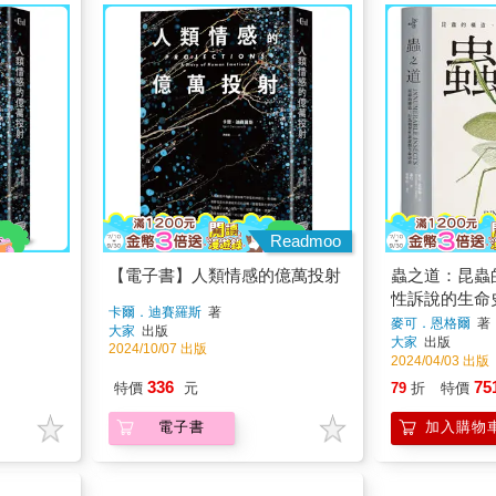
Readmoo
【電子書】人類情感的億萬投射
蟲之道：昆蟲
性訴說的生命
卡爾．迪賽羅斯
著
麥可．恩格爾
著
大家
出版
大家
出版
2024/10/07 出版
2024/04/03 出版
336
75
特價
元
79
折
特價
電子書
加入購物