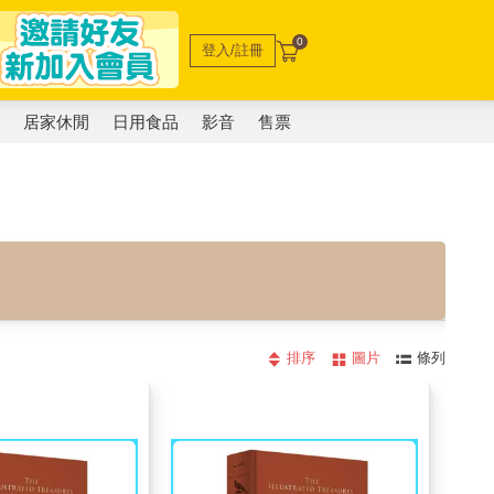
0
登入/註冊
電
居家休閒
日用食品
影音
售票
排序
圖片
條列